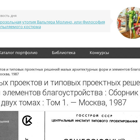
вость дня
розольная утопия Вальтера Молино, или Философия
апыляемого костюма
Каталог портфолио
Библиотека
Конкурсы
ов и типовых проектных решений малых архитектурных форм и элементов благо
осква, 1987
х проектов и типовых проектных реш
 элементов благоустройства : Сборник
двух томах : Том 1. — Москва, 1987