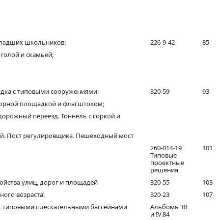
младших школьников:
226-9-42
85
рголой и скамьей;
дка с типовыми сооружениями:
320-59
93
зорной площадкой и флагштоком;
рожный переезд. Тоннель с горкой и
лей. Пост регулировщика. Пешеходный мост
260-014-19
101
Типовые
проектные
решения
йства улиц, дорог и площадей
320-55
103
ного возраста:
320-23
107
с типовыми плескательными бассейнами
Альбомы III
и IV.84