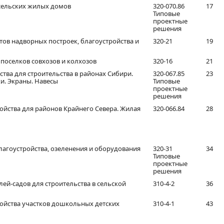
сельских жилых домов
320-070.86
17
Типовые
проектные
решения
ов надворных построек, благоустройства и
320-21
19
поселков совхозов и колхозов
320-16
21
тва для строительства в районах Сибири.
320-067.85
23
и. Экраны. Навесы
Типовые
проектные
решения
йства для районов Крайнего Севера. Жилая
320-066.84
28
агоустройства, озеленения и оборудования
320-31
34
Типовые
проектные
решения
ей-садов для строительства в сельской
310-4-2
36
ойства участков дошкольных детских
310-4-1
43