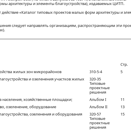
рмы архитектуры и элементы благоустройства), издаваемых ЦИТП.
т действие «Каталог типовых проектов малых форм архитектуры и эл
шения следует направлять организациям, распространяющим эти про
х).
Стр.
ойства жилых зон микрорайонов
310-5-4
5
агоустройства и озеленения участков жилых
320-35
Типовые
проектные
решения
 населения, хозяйственные площадки;
Альбом І
11
о, озеленение, оборудование
Альбом ІІ
13
агоустройства, озеленения и оборудования
320-57
15
Типовые
проектные
решения