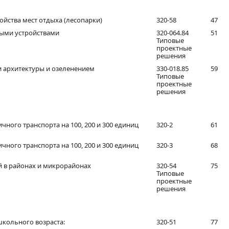
йства мест отдыха (лесопарки)
320-58
47
ыми устройствами
320-064.84
51
Типовые
проектные
решения
 архитектуры и озеленением
330-018.85
59
Типовые
проектные
решения
ного транспорта на 100, 200 и 300 единиц
320-2
61
ного транспорта на 100, 200 и 300 единиц
320-3
68
 в районах и микрорайонах
320-54
75
Типовые
проектные
решения
школьного возраста:
320-51
77