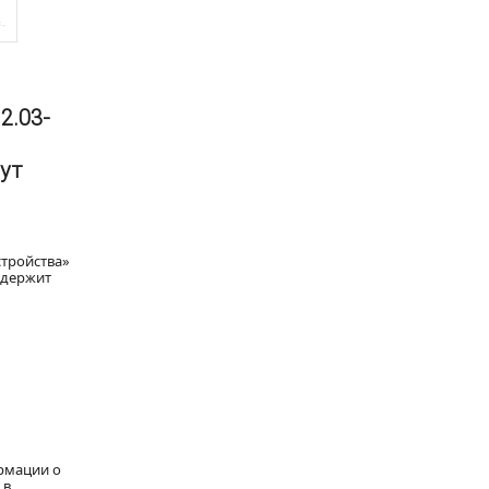
2.03-
ут
тройства»
одержит
рмации о
 в