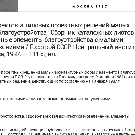
оектов и типовых проектных решений малых
лагоустройства : Сборник каталожных листов 
вочные элементы благоустройства с малыми
ениями / Госстрой СССР, Центральный инстит
 1987. — 111 с., ил.
 проектных решений малых архитектурных форм и элементов благоус
еречня ПОЗ-2, утвержденного Госгражданстроем 9 октября 1984 г. и с
тных решений, действующих по состоянию на 1 января 1987 г.
ства с малыми архитектурными формами и сооружениями
гоустройства, садово-парковая архитектура и озеленение, элементы
х из числа действующих публикуются в ежемесячных выпусках «Инфо
Госстроя СССР, начиная с выпуска I за 1987 г., а каталожные листы —