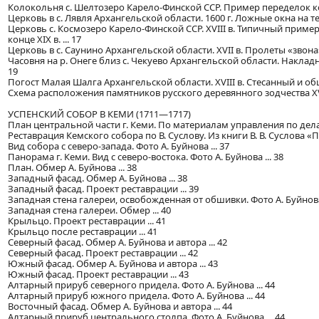
Колокольня с. Шелтозеро Карело-Финской ССР. Пример переделок конц
Церковь в с. Лявля Архангельской области. 1600 г. Ложные окна на тес
Церковь с. Космозеро Карело-Финской ССР. XVIII в. Типичный прим
конце XIX в. ... 17
Церковь в с. Саунино Архангельской области. XVII в. Пролеты «звон
Часовня на р. Онеге близ с. Чекуево Архангельской области. Накла
19
Погост Малая Шалга Архангельской области. XVIII в. Стесанный и обши
Схема расположения памятников русского деревянного зодчества XVII—
УСПЕНСКИЙ СОБОР В КЕМИ (1711—1717)
План центральной части г. Кеми. По материалам управления по дела
Реставрация Кемского собора по В. Суслову. Из книги В. В. Суслова «П
Вид собора с северо-запада. Фото А. Буйнова ... 37
Панорама г. Кеми. Вид с северо-востока. Фото А. Буйнова ... 38
План. Обмер А. Буйнова ... 38
Западный фасад. Обмер А. Буйнова ... 38
Западный фасад. Проект реставрации ... 39
Западная стена галереи, освобожденная от обшивки. Фото А. Буйнова 
Западная стена галереи. Обмер ... 40
Крыльцо. Проект реставрации ... 41
Крыльцо после реставрации ... 41
Северный фасад. Обмер А. Буйнова и автора ... 42
Северный фасад. Проект реставрации ... 42
Южный фасад. Обмер А. Буйнова и автора ... 43
Южный фасад. Проект реставрации ... 43
Алтарный прируб северного придела. Фото А. Буйнова ... 44
Алтарный прируб южного придела. Фото А. Буйнова ... 44
Восточный фасад. Обмер А. Буйнова и автора ... 44
Алтарный прируб центрального столпа. Фото А. Буйнова ... 44