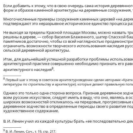
Если добавить к этому, что в свою очередь сама история деревянног
форм и образов каменной архитектуры на деревянные сооружения, т
Многочисленные примеры сооружения каменных церквей «на деревя
подтверждают это неразрывное историческое единство процесса ра
Не выходя за пределы Красной площади Москвы, можно назвать тр
решены в дереве, — собор Василия Блаженного, шатер Спасской башни
памятников достаточно, чтобы со всей наглядностью продемонстрир
ограничить возможности творческого использования наследия рус
сельской деревянной архитектуры.
Итак, для дальнейшей успешной разработки проблемы использован
архитектурной практике совершенно необходимо признать его рав
8
архитектурного наследия
.
____________
8
Первый шаг к этому в советском архитектуроведении сделан авторами «Кратког
литературы по строительству и архитектуре), которые делают правильную поп
Однако это только одна сторона вопроса. Признав деревянное зод
всем русским искусством, следует иметь в виду, что оно, являясь в 
широких возможностей откликалось на передовые, прогрессивные ид
деревянное зодчество в определенные периоды своего развития по
художественное содержание.
В. И. Ленин учил из каждой культуры брать «ее последовательно д
____________
9
В. И. Ленин, Соч., т. 19, стр. 217.