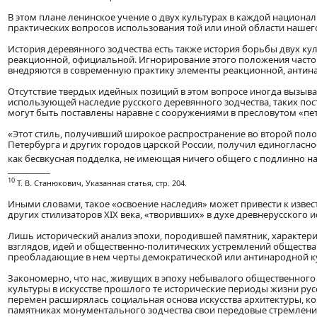
В этом плане ленинское учение о двух культурах в каждой национ
практических вопросов использования той или иной области нашег
История деревянного зодчества есть также история борьбы двух ку
реакционной, официальной. Игнорирование этого положения часто п
внедряются в современную практику элементы реакционной, антин
Отсутствие твердых идейных позиций в этом вопросе иногда вызыва
использующей наследие русского деревянного зодчества, таких по
могут быть поставлены наравне с сооружениями в пресловутом «пе
«Этот стиль, получивший широкое распространение во второй пол
Петербурга и других городов царской России, получил единогласно
как бесвкусная подделка, не имеющая ничего общего с подлинно 
____________
10
Т. В. Станюкович, Указанная статья, стр. 204.
Иными словами, такое «освоение наследия» может привести к извес
других стилизаторов XIX века, «творивших» в духе древнерусского и
Лишь исторический анализ эпохи, породившей памятник, характери
взглядов, идей и общественно-политических устремлений общества 
преобладающие в нем черты демократической или антинародной к
Закономерно, что нас, живущих в эпоху небывалого общественного
культуры в искусстве прошлого те исторические периоды жизни ру
перемен расширялась социальная основа искусства архитектуры, к
памятниках монументального зодчества свои передовые стремления