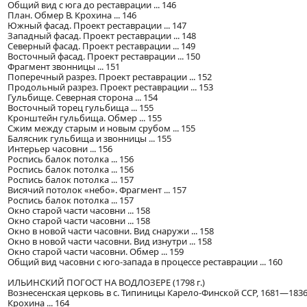
Общий вид с юга до реставрации ... 146
План. Обмер В. Крохина ... 146
Южный фасад. Проект реставрации ... 147
Западный фасад. Проект реставрации ... 148
Северный фасад. Проект реставрации ... 149
Восточный фасад. Проект реставрации ... 150
Фрагмент звонницы ... 151
Поперечный разрез. Проект реставрации ... 152
Продольный разрез. Проект реставрации ... 153
Гульбище. Северная сторона ... 154
Восточный торец гульбища ... 155
Кронштейн гульбища. Обмер ... 155
Сжим между старым и новым срубом ... 155
Балясник гульбища и звонницы ... 155
Интерьер часовни ... 156
Роспись балок потолка ... 156
Роспись балок потолка ... 156
Роспись балок потолка ... 157
Висячий потолок «небо». Фрагмент ... 157
Роспись балок потолка ... 157
Окно старой части часовни ... 158
Окно старой части часовни ... 158
Окно в новой части часовни. Вид снаружи ... 158
Окно в новой части часовни. Вид изнутри ... 158
Окно старой части часовни. Обмер ... 159
Общий вид часовни с юго-запада в процессе реставрации ... 160
ИЛЬИНСКИЙ ПОГОСТ НА ВОДЛОЗЕРЕ (1798 г.)
Вознесенская церковь в с. Типиницы Карело-Финской ССР, 1681—1836 
Крохина ... 164