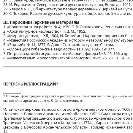
28. И. Евдокимов, Север в истории русского искусства, Вологда, 1921.
29. Уваров А. С., Об архитектуре первых деревянных церквей на Руси.
30. С. Токарев, Развитие русской культуры в общественной мысли во 2-
III. Периодика, архивные материалы
1. «Советская этнография» № 4, 1950. Т. В. Станюкович, Рецензия на 
2. «Архитектурное наследство», т. II, М., 1952.
3. «Мир искусства», т. XII, 1904, И. Билибин, Народное творчество Сев
4. «Известия Российской Академии истории материальной культуры»,
5. «Зодчий» № 11, 1877, В. Даль, Статья об искусстве Севера.
6. «Олонецкие губернские ведомости» за 1892, 1896, 1910 гг.
7. Петрозаводский государственный архив, фонды № 3, 25, 166 и др.
8. «Известия Имп. Археологической комиссии», вып. 26, 28, 31, 34, 36, 39, 
ПЕРЕЧЕНЬ ИЛЛЮСТРАЦИЙ*
____________
* Обмеры, фотографии и проекты реставрации памятников, помещенные в наст
выполнены архитектором А. В. Ополовниковым.
Ильинская церковь Выйского погоста Архангельской области. 1600 г.
Церковь с. Волосово Архангельской области. XVII в. Вид шатра изнутри
Трапезная Благовещенской церкви с. Турчасово Архангельской области
Трапезная Успенской церкви в Кондопоге. 1774 г. Характер неискажен
Церковь с. Волосово Архангельской области. Пример искажения втор
14