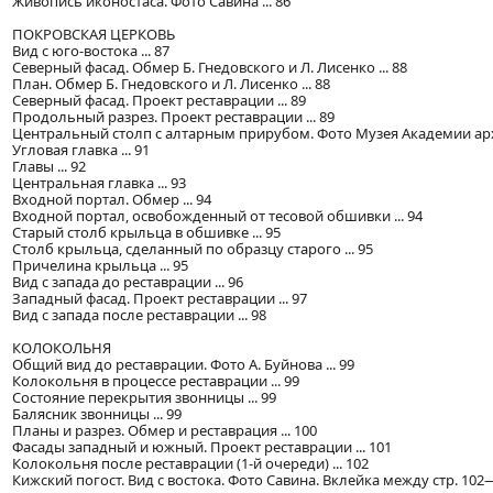
Живопись иконостаса. Фото Савина ... 86
ПОКРОВСКАЯ ЦЕРКОВЬ
Вид с юго-востока ... 87
Северный фасад. Обмер Б. Гнедовского и Л. Лисенко ... 88
План. Обмер Б. Гнедовского и Л. Лисенко ... 88
Северный фасад. Проект реставрации ... 89
Продольный разрез. Проект реставрации ... 89
Центральный столп с алтарным прирубом. Фото Музея Академии архи
Угловая главка ... 91
Главы ... 92
Центральная главка ... 93
Входной портал. Обмер ... 94
Входной портал, освобожденный от тесовой обшивки ... 94
Старый столб крыльца в обшивке ... 95
Столб крыльца, сделанный по образцу старого ... 95
Причелина крыльца ... 95
Вид с запада до реставрации ... 96
Западный фасад. Проект реставрации ... 97
Вид с запада после реставрации ... 98
КОЛОКОЛЬНЯ
Общий вид до реставрации. Фото А. Буйнова ... 99
Колокольня в процессе реставрации ... 99
Состояние перекрытия звонницы ... 99
Балясник звонницы ... 99
Планы и разрез. Обмер и реставрация ... 100
Фасады западный и южный. Проект реставрации ... 101
Колокольня после реставрации (1-й очереди) ... 102
Кижский погост. Вид с востока. Фото Савина. Вклейка между стр. 102