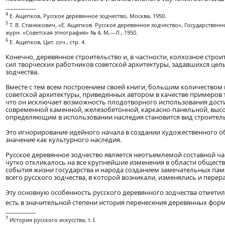
____________
4
Е. Ащепков, Русское деревянное зодчество, Москва, 1950.
5
Т. В. Станюкович, «Е. Ащепков. Русское деревянное зодчество», Государственн
журн. «Советская этнография» № 4, М,—Л., 1950.
6
Е. Ащепков, Цит. соч., стр. 4.
Конечно, деревянное строительство и, в частности, колхозное стр
сил творческих работников советской архитектуры, задавшихся це
зодчества.
Вместе с тем всем построением своей книги, большим количество
советской архитектуры, приведенных автором в качестве примеров 
что он исключает возможность плодотворного использования дости
современной каменной, железобетонной, каркасно-панельной, высо
определяющим в использовании наследия становится вид строитель
Это игнорирование идейного начала в создании художественного об
значение как культурного наследия.
Русское деревянное зодчество является неотъемлемой составной ча
чутко откликалось на все крупнейшие изменения в области общест
события жизни государства и народа созданием замечательных пам
всего русского зодчества, в которой возникали, изменялись и пер
Эту основную особенность русского деревянного зодчества отметил
есть в значительной степени история перенесения деревянных фор
____________
7
История русского искусства, т. I.