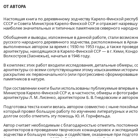
ОТ АВТОРА
Настоящая книга по деревянному зодчеству Карело-Финской респу
СССР и Совета Министров Карело-Финской ССР и отражает назревш
наиболее значительных и типичных памятников северного народног
Обобщения и выводы, изложенные в данной работе, стали возможны
русского народного деревянного зодчества, расположенных в Архан
выполненных автором за время с 1930 по 1953 годы, а также пров
архитектуры, находящихся в Карело-Финской ССР — в г. Кеми, Кондо
Волкостров (Заонежье), начатых в 1946 году.
В комплекс этих работ входили исследования, детальные обмеры, 
архитектуры со всеми сопутствующими этому изысканиями историч
раскрытию их первоначального (или прогрессивно сформировавшего
памятников в натуре.
При составлении книги были использованы публикуемые впервые м
Министров Карело-Финской ССР и, в частности, обмеры и фотограф
архитектуры Л. М. Лисенко, архитектором Б. В. Гнедовским и автором
Подготовка текста книги велась автором совместно с ныне покой
который провел большую работу по изучению литературных и истор
долгом особо отметить эту помощь Ю. И. Горнфельда.
Автор считает необходимым с благодарностью отметить постоянное
архитекторов в проведении творческих командировок и экспедиций
зодчества и большую помощь и содействие, оказанные при подгото