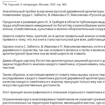
____________
2
М. Горький, О литературе, Москва, 1937, стр. 465.
Значительный пробел в изучении русской деревянной архитектуры б
появлением труда С. Забелло, В. Иванова и П. Максимова «Русское 
Продолжая и развивая дело И. Э. Грабаря в области публикации вы
труда опубликовали невиданный по богатству и разнообразию мате
жилые, хозяйственные, культовые и военно-оборонительные соору
Широта охвата темы, краткий, но в целом правильный анализ осно
привели к тому, что эта книга стала настольной для всех, работающи
Однако книга С. Забелло, В. Иванова и П. Максимова явилась хотя и
деревянного зодчества, так как основного вопроса о путях и возмо
архитектурной практике она во всей широте не ставила.
Давая общую картину богатства архитектурных решений русского дер
задачи подробного анализа каждого памятника, ограничиваясь ли
текстом.
Таким образом, в настоящее время от охвата темы вширь нужно пер
исследованию каждого памятника русской деревянной архитектуры,
качества каждого памятника и к анализу присущих только ему как
искусства художественных достоинств.
Этот принцип монографического описания отдельного памятника и л
Ограничение круга анализируемых памятников не означает сужени
расположенных на территории Карелии, являющейся местом, где со