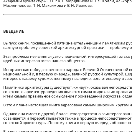
Академии архитектуры СССР А. Г. Мордвинова и Н. Я. Колли, чл.-корр.
Масленникова, П. Н. Максимова и В. Н. Иванова.
ВВЕДЕНИЕ
Выпуск книги, посвященной пяти значительнейшим памятникам русс
важную проблему советской архитектурной практики — проблему о
Эта проблема не является узко специальной, интересующей только р
идейных интересов всего нашего общества.
Историческая победа советского народа в Великой Отечественной 
национальной и, в первую очередь, великой русской культурой. 
интерес к нашему художественному наследию, воплотившему в свои
Памятники архитектуры существуют, «живут», оказывая непосредств
советского архитектуроведения является самая широкая их пропага
и тем самым правильное осмысление произведений искусства, отде
В этом плане настоящая книга адресована самым широким кругам 
Однако она имеет и другой, более непосредственно заинтересованн
осваивается и перерабатывается также в процессе непосредственн
советской архитектуры. Поэтому книга в первую очередь обращена 
В наше время не возникает сомнений, нужно или не нужно использов