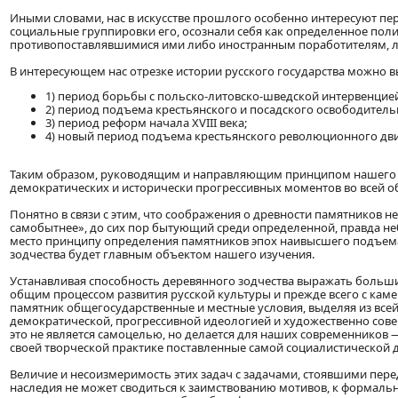
Иными словами, нас в искусстве прошлого особенно интересуют п
социальные группировки его, осознали себя как определенное поли
противопоставлявшимися ими либо иностранным поработителям, ли
В интересующем нас отрезке истории русского государства можно в
1) период борьбы с польско-литовско-шведской интервенцией 
2) период подъема крестьянского и посадского освободитель
3) период реформ начала XVIII века;
4) новый период подъема крестьянского революционного движе
Таким образом, руководящим и направляющим принципом нашего и
демократических и исторически прогрессивных моментов во всей о
Понятно в связи с этим, что соображения о древности памятников н
самобытнее», до сих пор бытующий среди определенной, правда не
место принципу определения памятников эпох наивысшего подъема и
зодчества будет главным объектом нашего изучения.
Устанавливая способность деревянного зодчества выражать больши
общим процессом развития русской культуры и прежде всего с ка
памятник общегосударственные и местные условия, выделяя из все
демократической, прогрессивной идеологией и художественно сов
это не является самоцелью, но делается для наших современников
своей творческой практике поставленные самой социалистической 
Величие и несоизмеримость этих задач с задачами, стоявшими пер
наследия не может сводиться к заимствованию мотивов, к формаль