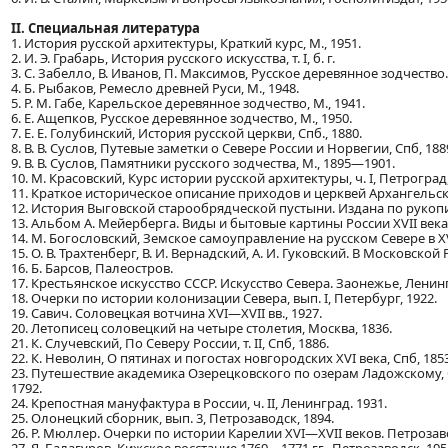
II. Специальная литература
1. История русской архитектуры, Краткий курс, М., 1951.
2. И. Э. Грабарь, История русского искусства, т. I, б. г.
3. С. Забелло, В. Иванов, П. Максимов, Русское деревянное зодчество. 
4. Б. Рыбаков, Ремесло древней Руси, М., 1948.
5. Р. М. Габе, Карельское деревянное зодчество, М., 1941.
6. Е. Ащепков, Русское деревянное зодчество, М., 1950.
7. Е. Е. Голубинский, История русской церкви, Спб., 1880.
8. В. В. Суслов, Путевые заметки о Севере России и Норвегии, Спб, 188
9. В. В. Суслов, Памятники русского зодчества, М., 1895—1901.
10. М. Красовский, Курс истории русской архитектуры, ч. I, Петроград,
11. Краткое историческое описание приходов и церквей Архангельской 
12. История Выговской старообрядческой пустыни. Издана по рукопи
13. Альбом А. Мейерберга. Виды и бытовые картины России XVII века,
14. М. Богословский, Земское самоуправление на русском Севере в XVI
15. О. В. Трахтенберг, В. И. Вернадский, А. И. Гуковский. В Московской Р
16. Б. Барсов, Палеостров.
17. Крестьянское искусство СССР. Искусство Севера. Заонежье, Ленинг
18. Очерки по истории колонизации Севера, вып. I, Петербург, 1922.
19. Савич. Соловецкая вотчина XVI—XVII вв., 1927.
20. Летописец соловецкий на четыре столетия, Москва, 1836.
21. К. Случевский, По Северу России, т. II, Спб, 1886.
22. К. Неволин, О пятинах и погостах новгородских XVI века, Спб, 1853
23. Путешествие академика Озерецковского по озерам Ладожскому, 
1792.
24. Крепостная мануфактура в России, ч. II, Ленинград. 1931.
25. Олонецкий сборник, вып. 3, Петрозаводск, 1894.
26. Р. Мюллер. Очерки по истории Карелии XVI—XVII веков. Петрозаво
27. Я. Балагуров, Кижское восстание 1769—1771 гг., Петрозаводск, 195