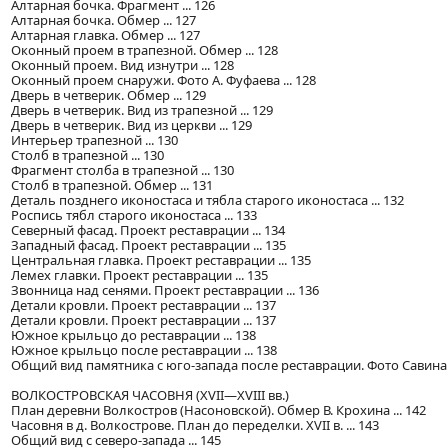
Алтарная бочка. Фрагмент ... 126
Алтарная бочка. Обмер ... 127
Алтарная главка. Обмер ... 127
Оконный проем в трапезной. Обмер ... 128
Оконный проем. Вид изнутри ... 128
Оконный проем снаружи. Фото А. Фуфаева ... 128
Дверь в четверик. Обмер ... 129
Дверь в четверик. Вид из трапезной ... 129
Дверь в четверик. Вид из церкви ... 129
Интерьер трапезной ... 130
Столб в трапезной ... 130
Фрагмент столба в трапезной ... 130
Столб в трапезной. Обмер ... 131
Деталь позднего иконостаса и тябла старого иконостаса ... 132
Роспись тябл старого иконостаса ... 133
Северный фасад. Проект реставрации ... 134
Западный фасад. Проект реставрации ... 135
Центральная главка. Проект реставрации ... 135
Лемех главки. Проект реставрации ... 135
Звонница над сенями. Проект реставрации ... 136
Детали кровли. Проект реставрации ... 137
Детали кровли. Проект реставрации ... 137
Южное крыльцо до реставрации ... 138
Южное крыльцо после реставрации ... 138
Общий вид памятника с юго-запада после реставрации. Фото Савина
ВОЛКОСТРОВСКАЯ ЧАСОВНЯ (XVII—XVIII вв.)
План деревни Волкостров (Насоновской). Обмер В. Крохина ... 142
Часовня в д. Волкострове. План до переделки. XVII в. ... 143
Общий вид с северо-запада ... 145