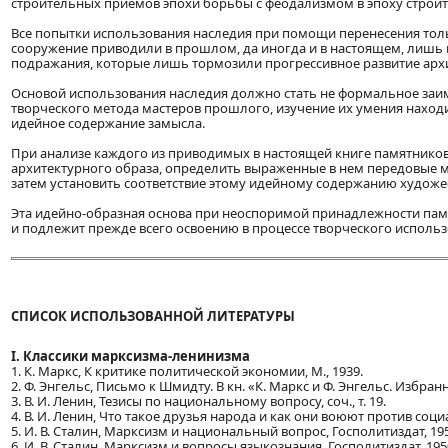
строительных приемов эпохи борьбы с феодализмом в эпоху строи
Все попытки использования наследия при помощи перенесения тол
сооружение приводили в прошлом, да иногда и в настоящем, лишь 
подражания, которые лишь тормозили прогрессивное развитие арх
Основой использования наследия должно стать не формальное заим
творческого метода мастеров прошлого, изучение их умения нахо
идейное содержание замысла.
При анализе каждого из приводимых в настоящей книге памятнико
архитектурного образа, определить выраженные в нем передовые мыс
затем установить соответствие этому идейному содержанию худож
Эта идейно-образная основа при неоспоримой принадлежности памя
и подлежит прежде всего освоению в процессе творческого использ
СПИСОК ИСПОЛЬЗОВАННОЙ ЛИТЕРАТУРЫ
I. Классики марксизма-ленинизма
1. К. Маркс, К критике политической экономии, М., 1939.
2. Ф. Энгельс, Письмо к Шмидту. В кн. «К. Маркс и Ф. Энгельс. Избран
3. В. И. Ленин, Тезисы по национальному вопросу, соч., т. 19.
4. В. И. Ленин, Что такое друзья народа и как они воюют против социал
5. И. В. Сталин, Марксизм и национальный вопрос, Госполитиздат, 195
6. И. В. Сталин, Марксизм и вопросы языкознания, Госполитиздат, 195