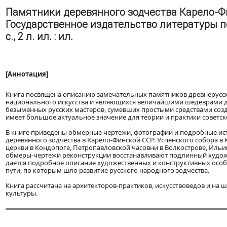
Памятники деревянного зодчества Карело-Фин
Государственное издательство литературы по
с., 2 л. ил. : ил.
[Аннотация]
Книга посвящена описанию замечательных памятников древнерусск
национального искусства и являющихся величайшими шедеврами де
безыменных русских мастеров, сумевших простыми средствами соз
имеет большое актуальное значение для теории и практики советск
В книге приведены обмерные чертежи, фотографии и подробные ис
деревянного зодчества в Карело-Финской ССР: Успенского собора в 
церкви в Кондопоге, Петропавловской часовни в Волкострове, Иль
обмеры-чертежи реконструкции восстанавливают подлинный худож
дается подробное описание художественных и конструктивных особ
пути, по которым шло развитие русского народного зодчества.
Книга рассчитана на архитекторов-практиков, искусствоведов и на 
культуры.