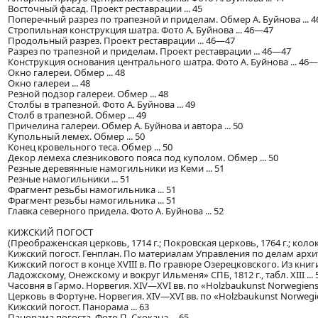
Восточный фасад. Проект реставрации ... 45
Поперечный разрез по трапезной и приделам. Обмер А. Буйнова ... 
Стропильная конструкция шатра. Фото А. Буйнова ... 46—47
Продольный разрез. Проект реставрации ... 46—47
Разрез по трапезной и приделам. Проект реставрации ... 46—47
Конструкция основания центрального шатра. Фото А. Буйнова ... 46
Окно галереи. Обмер ... 48
Окно галереи ... 48
Резной подзор галереи. Обмер ... 48
Столбы в трапезной. Фото А. Буйнова ... 49
Столб в трапезной. Обмер ... 49
Причелина галереи. Обмер А. Буйнова и автора ... 50
Купольный лемех. Обмер ... 50
Конец кровельного теса. Обмер ... 50
Декор лемеха слезникового пояса под куполом. Обмер ... 50
Резные деревянные намогильники из Кеми ... 51
Резные намогильники ... 51
Фрагмент резьбы намогильника ... 51
Фрагмент резьбы намогильника ... 51
Главка северного придела. Фото А. Буйнова ... 52
КИЖСКИЙ ПОГОСТ
(Преображенская церковь, 1714 г.; Покровская церковь, 1764 г.; колок
Кижский погост. Генплан. По материалам Управления по делам архит
Кижский погост в конце XVIII в. По гравюре Озерецковского. Из кн
Ладожскому, Онежскому и вокруг Ильменя» СПБ, 1812 г., табл. XIII ... 
Часовня в Гармо. Норвегия. XIV—XVI вв. по «Holzbaukunst Norwegiens», L.
Церковь в Фортуне. Норвегия. XIV—XVI вв. по «Holzbaukunst Norwegien
Кижский погост. Панорама ... 63
Панорама погоста. Фото П. Скокана ... 65