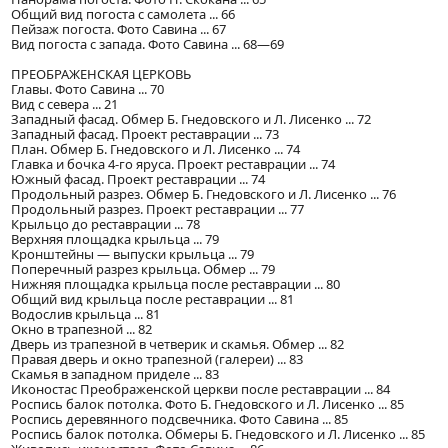
Общий вид погоста с самолета ... 66
Пейзаж погоста. Фото Савина ... 67
Вид погоста с запада. Фото Савина ... 68—69
ПРЕОБРАЖЕНСКАЯ ЦЕРКОВЬ
Главы. Фото Савина ... 70
Вид с севера ... 21
Западный фасад. Обмер Б. Гнедовского и Л. Лисенко ... 72
Западный фасад. Проект реставрации ... 73
План. Обмер Б. Гнедовского и Л. Лисенко ... 74
Главка и бочка 4-го яруса. Проект реставрации ... 74
Южный фасад. Проект реставрации ... 74
Продольный разрез. Обмер Б. Гнедовского и Л. Лисенко ... 76
Продольный разрез. Проект реставрации ... 77
Крыльцо до реставрации ... 78
Верхняя площадка крыльца ... 79
Кронштейны — выпуски крыльца ... 79
Поперечный разрез крыльца. Обмер ... 79
Нижняя площадка крыльца после реставрации ... 80
Общий вид крыльца после реставрации ... 81
Водослив крыльца ... 81
Окно в трапезной ... 82
Дверь из трапезной в четверик и скамья. Обмер ... 82
Правая дверь и окно трапезной (галереи) ... 83
Скамья в западном приделе ... 83
Иконостас Преображенской церкви после реставрации ... 84
Роспись балок потолка. Фото Б. Гнедовского и Л. Лисенко ... 85
Роспись деревянного подсвечника. Фото Савина ... 85
Роспись балок потолка. Обмеры Б. Гнедовского и Л. Лисенко ... 85