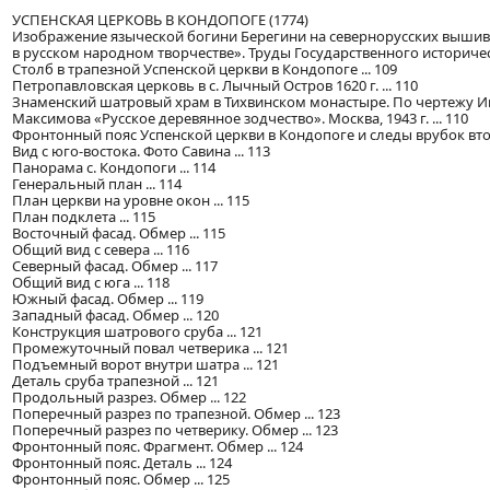
УСПЕНСКАЯ ЦЕРКОВЬ В КОНДОПОГЕ (1774)
Изображение языческой богини Берегини на севернорусских вышивк
в русском народном творчестве». Труды Государственного исторического 
Столб в трапезной Успенской церкви в Кондопоге ... 109
Петропавловская церковь в с. Лычный Остров 1620 г. ... 110
Знаменский шатровый храм в Тихвинском монастыре. По чертежу Ивана 
Максимова «Русское деревянное зодчество». Москва, 1943 г. ... 110
Фронтонный пояс Успенской церкви в Кондопоге и следы врубок втор
Вид с юго-востока. Фото Савина ... 113
Панорама с. Кондопоги ... 114
Генеральный план ... 114
План церкви на уровне окон ... 115
План подклета ... 115
Восточный фасад. Обмер ... 115
Общий вид с севера ... 116
Северный фасад. Обмер ... 117
Общий вид с юга ... 118
Южный фасад. Обмер ... 119
Западный фасад. Обмер ... 120
Конструкция шатрового сруба ... 121
Промежуточный повал четверика ... 121
Подъемный ворот внутри шатра ... 121
Деталь сруба трапезной ... 121
Продольный разрез. Обмер ... 122
Поперечный разрез по трапезной. Обмер ... 123
Поперечный разрез по четверику. Обмер ... 123
Фронтонный пояс. Фрагмент. Обмер ... 124
Фронтонный пояс. Деталь ... 124
Фронтонный пояс. Обмер ... 125