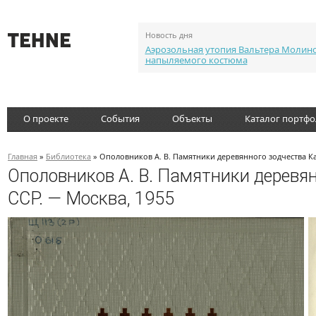
Новость дня
Аэрозольная утопия Вальтера Молин
напыляемого костюма
О проекте
События
Объекты
Каталог портф
Главная
»
Библиотека
» Ополовников А. В. Памятники деревянного зодчества К
Ополовников А. В. Памятники деревя
ССР. — Москва, 1955