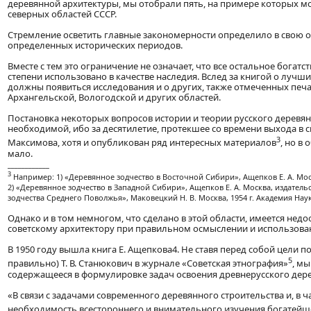
деревянной архитектуры, мы отобрали пять, на примере которых м
северных областей СССР.
Стремление осветить главные закономерности определило в свою 
определенных исторических периодов.
Вместе с тем это ограничение не означает, что все остальное бога
степени использовано в качестве наследия. Вслед за книгой о лучш
должны появиться исследования и о других, также отмеченных печ
Архангельской, Вологодской и других областей.
Постановка некоторых вопросов истории и теории русского деревян
необходимой, ибо за десятилетие, протекшее со времени выхода в св
3
Максимова, хотя и опубликован ряд интересных материалов
, но в
мало.
____________
3
Например: 1) «Деревянное зодчество в Восточной Сибири», Ащепков Е. А. Москв
2) «Деревянное зодчество в Западной Сибири», Ащепков Е. А. Москва, издатель
зодчества Среднего Поволжья», Маковецкий Н. В. Москва, 1954 г. Академия Наук
Однако и в том немногом, что сделано в этой области, имеется н
советскому архитектору при правильном осмыслении и использован
В 1950 году вышла книга Е. Ащепкова4. Не ставя перед собой цели п
5
правильно) Т. В. Станюкович в журнале «Советская этнография»
, м
содержащееся в формулировке задач освоения древнерусского дерев
«В связи с задачами современного деревянного строительства и, в 
необходимость всестороннего и внимательного изучения богатейше