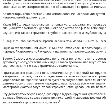
необходимости использования в социалистической культуре всех б
советских архитекторов постоянно обращаться к сокровищнице миро
Архитекторы ясно осознали, что использование наследия диктуется
национальной архитектуры.
Уже в 1930-х годах намечаются попытки использования мотивов дре
специалистов в области деревянного зодчества проф. Р. М. Габе еще
изучать его так же серьезно и глубоко, как серьезно и глубоко изуч
____________
1
Проф. Р. М. Габе, Карельское деревянное зодчество, Москва, 1941, стр. 1, Пред
Однако эта правильная мысль Р. М. Габе находилась в противоречи
народной строительной мудрости является по преимуществу архите
В этом, безусловно, сказывалось непонимание того, что культовое 
архитектурно-художественных идей своего времени, что в культово
случаев, подлинно демократическое содержание.
Признавая всю реакционность религиозных учреждений как орудия и
же время отрицать, что на определенных этапах исторического разв
укрепления централизованного русского государства, в его многов
деятельности стремлениям народных масс, прежде всего желавших
мастеров к участию в культовом строительстве, дававшем им возмо
Эту демократическую народную струю в древнерусской культовой а
докладе Первому съезду советских писателей: «...древние церкви у
2
выраженной в церковном зодчестве»
.