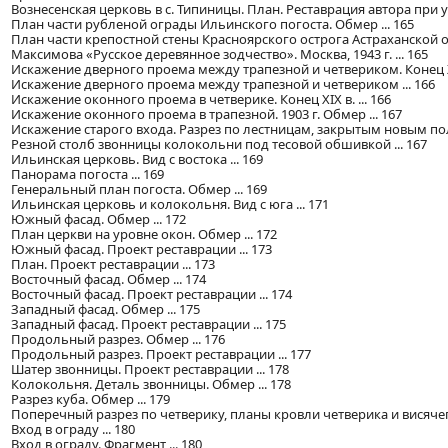
Вознесенская церковь в с. Типиницы. План. Реставрация автора при уч
План части рубленой ограды Ильинского погоста. Обмер ... 165
План части крепостной стены Красноярского острога Астраханской облас
Максимова «Русское деревянное зодчество». Москва, 1943 г. ... 165
Искажение дверного проема между трапезной и четвериком. Конец XIX
Искажение дверного проема между трапезной и четвериком ... 166
Искажение оконного проема в четверике. Конец XIX в. ... 166
Искажение оконного проема в трапезной. 1903 г. Обмер ... 167
Искажение старого входа. Разрез по лестницам, закрытым новым пол
Резной столб звонницы колокольни под тесовой обшивкой ... 167
Ильинская церковь. Вид с востока ... 169
Панорама погоста ... 169
Генеральный план погоста. Обмер ... 169
Ильинская церковь и колокольня. Вид с юга ... 171
Южный фасад. Обмер ... 172
План церкви на уровне окон. Обмер ... 172
Южный фасад. Проект реставрации ... 173
План. Проект реставрации ... 173
Восточный фасад. Обмер ... 174
Восточный фасад. Проект реставрации ... 174
Западный фасад. Обмер ... 175
Западный фасад. Проект реставрации ... 175
Продольный разрез. Обмер ... 176
Продольный разрез. Проект реставрации ... 177
Шатер звонницы. Проект реставрации ... 178
Колокольня. Деталь звонницы. Обмер ... 178
Разрез куба. Обмер ... 179
Поперечный разрез по четверику, планы кровли четверика и висячего
Вход в ограду ... 180
Вход в ограду. Фрагмент ... 180