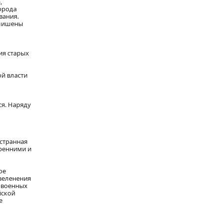
,
орода
вания.
 лишены
ия старых
ой власти
я. Наряду
остранная
тренними и
ое
зеленения
довоенных
йской
е