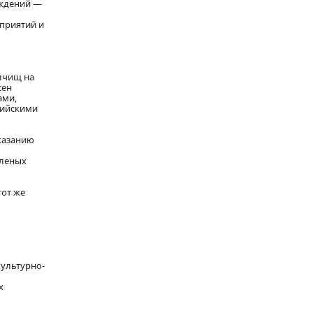
аждений —
приятий и
лчищ на
сен
ами,
рийскими
казанию
еленых
тот же
культурно-
х