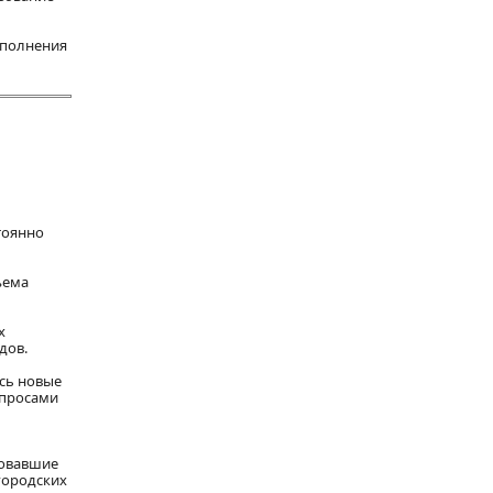
ыполнения
тоянно
ъема
х
дов.
ись новые
опросами
ровавшие
городских