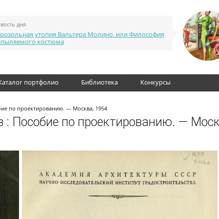
вость дня
розольная утопия Вальтера Молино, или Философия
апыляемого костюма
Каталог портфолио
Библиотека
Конкурсы
бие по проектированию. — Москва, 1954
в : Пособие по проектированию. — Моск