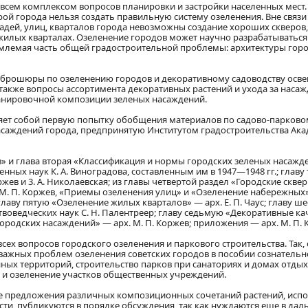
всем комплексом вопросов планировки и застройки населенных мест.
ой города нельзя создать правильную систему озеленения. Вне связи
дей, улиц, кварталов города невозможны создание хороших скверов,
жилых кварталах. Озеленение городов может научно разрабатываться
млемая часть общей градостроительной проблемы: архитектуры горо
 и брошюры по озеленению городов и декоративному садоводству осв
 также вопросы ассортимента декоративных растений и ухода за наса
ланировочной композиции зеленых насаждений.
яет собой первую попытку обобщения материалов по садово-парково
насаждений города, предпринятую Институтом градостроительства Ак
в» и глава вторая «Классификация и нормы городских зеленых насажд
ных наук К. А. Виноградова, составленным им в 1947—1948 гг.; главу
ев и 3. А. Николаевская; из главы четвертой раздел «Городские скве
. М. П. Коржев, «Приемы озеленения улиц» и «Озеленение набережных
главу пятую «Озеленение жилых кварталов» — арх. Е. П. Чаус; главу ш
оведческих наук С. Н. Палентреер; главу седьмую «Декоративные ка
родских насаждений» — арх. М. П. Коржев; приложения — арх. М. П. 
сех вопросов городского озеленения и паркового строительства. Так,
важных проблем озеленения советских городов в пособии сознательн
ых территорий, строительство парков при санаториях и домах отдых
в и озеленение участков общественных учреждений.
кже предложения различных композиционных сочетаний растений, исп
сти, публикуются в порядке обсуждения, так как нуждаются еще в да