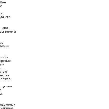
 Вне
 с
 и
да, его
ещают
ждениями и
му
адемии
ений»
 третью
ры»
» —
естую
чества
Коржев.
 с целью
о
а,
ользуемых
льнейшем