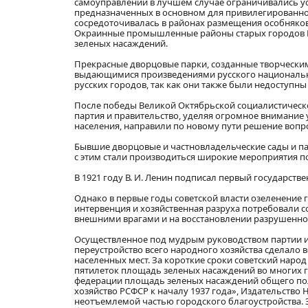
самоуправлений в лучшем случае ограничивались ус
предназначенных в основном для привилегированной
сосредоточивалась в районах размещения особняков
Окраинные промышленные районы старых городов Р
зеленых насаждений.
Прекрасные дворцовые парки, созданные творческим
выдающимися произведениями русского национально
русских городов, так как они также были недоступн
После победы Великой Октябрьской социалистическо
партия и правительство, уделяя огромное внимание
населения, направили по новому пути решение вопр
Бывшие дворцовые и частновладельческие сады и п
с этим стали производиться широкие мероприятия п
В 1921 году В. И. Ленин подписал первый государств
Однако в первые годы советской власти озеленение 
интервенция и хозяйственная разруха потребовали с
внешними врагами и на восстановлении разрушенног
Осуществленное под мудрым руководством партии и 
переустройство всего народного хозяйства сделал
населенных мест. За короткие сроки советский наро
пятилеток площадь зеленых насаждений во многих г
федерации площадь зеленых насаждений общего пол
хозяйство РСФСР к началу 1937 года», Издательство Н
неотъемлемой частью городского благоустройства. 