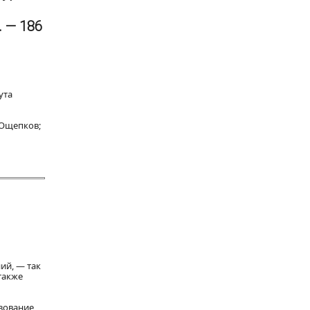
 — 186
ута
 Ощепков;
ий, — так
также
ьзование