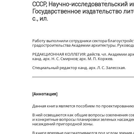
СССР, Научно-исследовательский и
Государственное издательство лите
с., ил.
Работу выполнили сотрудники сектора благоустройс
градостроительства Академии архитектуры. Руководи
РЕДАКЦИОННАЯ КОЛЛЕГИЯ: действ. чл. Академии архите
канд. арх. Н. С. Смирнов; арх. М. П. Коржев.
Специальный редактор канд. арх. Л. С. Залесская.
[Аннотация]
Данная книга является пособием по проектированию
В ней освещаются как общие вопросы озеленения со
и конкретные вопросы планировки зеленых насаждени
насаждений пригородной зоны.
В книге впервые рассматриваются под углом зрения