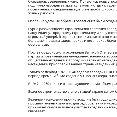
бульваров, озелененных улиц. Появились новые, р
подлинно народные парки культуры и отдыха, удов
посетителей, и специальные детские парки; широк
жилых районов.
Особенно удачные образцы озеленения были созданы
Бурно развивавшееся строительство советских гор
нашу Родину. Городскому строительству и делу озе
огромный ущерб. В городах, находившихся в зоне в
большие площади садов, парков и лесопарков был
обстрелами.
После победоносного окончания Великой Отечестве
партии и правительства немедленно началось вос
общественных зданий и городских зеленых насажден
насаждений приобрели в нашей стране невиданный 
Только за период 1945—1946 годов в городах РСФСР бы
период времени было создано 93 новых сквера, высаже
В 1947—1950 годах и в последующее время объем ра
Зеленое строительство стало в нашей стране делом 
Зеленые насаждения прочно вошли в быт трудящихся
просветительных занятий, для оздоровления и украш
принимает самое активное участие в создании наса
кварталах.