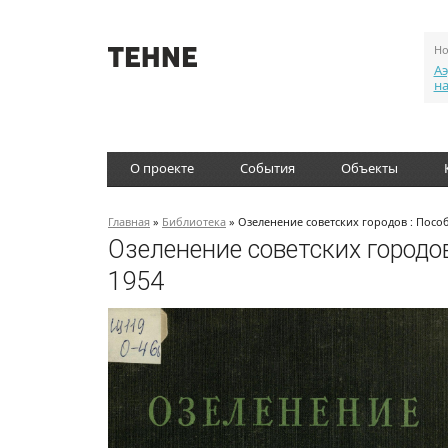
Но
Аэ
н
О проекте
События
Объекты
Главная
»
Библиотека
» Озеленение советских городов : Посо
Озеленение советских городо
1954