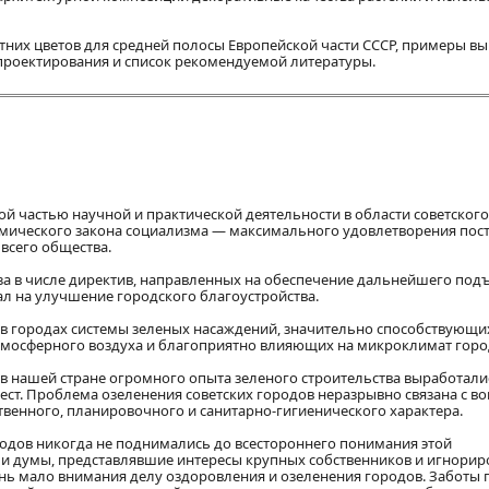
них цветов для средней полосы Европейской части СССР, примеры в
проектирования и список рекомендуемой литературы.
й частью научной и практической деятельности в области советского
омического закона социализма — максимального удовлетворения пос
всего общества.
за в числе директив, направленных на обеспечение дальнейшего под
ал на улучшение городского благоустройства.
 в городах системы зеленых насаждений, значительно способствующи
мосферного воздуха и благоприятно влияющих на микроклимат горо
о в нашей стране огромного опыта зеленого строительства выработал
ест. Проблема озеленения советских городов неразрывно связана с в
твенного, планировочного и санитарно-гигиенического характера.
одов никогда не поднимались до всестороннего понимания этой
 и думы, представлявшие интересы крупных собственников и игнори
нь мало внимания делу оздоровления и озеленения городов. Заботы 