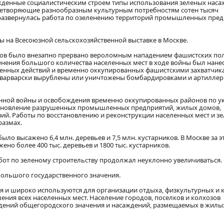
ожденные социалистическим строем типы использования зеленых нас
летворяющие разнообразным культурным потребностям сотен тысяч
о развернулась работа по озеленению территорий промышленных пред
 на Всесоюзной сельскохозяйственной выставке в Москве.
одов было внезапно прервано вероломным нападением фашистских по
ленения большого количества населенных мест в ходе войны был нане
оенных действий и временно оккупированных фашистскими захватчик
и варварски вырублены или уничтожены бомбардировками и артилле
нной войны и освобождения временно оккупированных районов по у
становление разрушенных промышленных предприятий, жилых домов,
ий. Работы по восстановлению и реконструкции населенных мест и з
размах.
ло высажено 6,4 млн. деревьев и 7,5 млн. кустарников. В Москве за э
но более 400 тыс. деревьев и 1800 тыс. кустарников.
бот по зеленому строительству продолжал неуклонно увеличиваться.
большого государственного значения.
 и широко используются для организации отдыха, физкультурных и 
ения всех населенных мест. Население городов, поселков и колхозов
ждений общегородского значения и насаждений, размещаемых в жилы