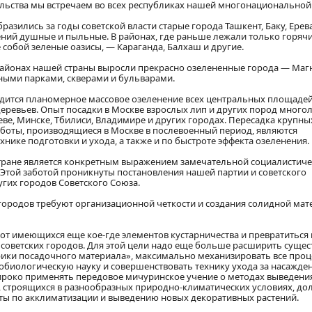
льства мы встречаем во всех республиках нашей многонациональной
азились за годы советской власти старые города Ташкент, Баку, Ерев
ений душные и пыльные. В районах, где раньше лежали только горячи
собой зеленые оазисы, — Караганда, Балхаш и другие.
айонах нашей страны выросли прекрасно озелененные города — Магн
пными парками, скверами и бульварами.
одится планомерное массовое озеленение всех центральных площадей
еревьев. Опыт посадки в Москве взрослых лип и других пород много
ве, Минске, Тбилиси, Владимире и других городах. Пересадка крупны
работы, производящиеся в Москве в послевоенный период, являются
ике подготовки и ухода, а также и по быстроте эффекта озеленения.
стране является конкретным выражением замечательной социалистич
. Этой заботой проникнуты постановления нашей партии и советского
гих городов Советского Союза.
ородов требуют организационной четкости и создания солидной мат
от имеющихся еще кое-где элементов кустарничества и превратиться 
 советских городов. Для этой цели надо еще больше расширить сущ
рики посадочного материала», максимально механизировать все проц
обиологическую науку и совершенствовать технику ухода за насажде
ироко применять передовое мичуринское учение о методах выведени
, строящихся в разнообразных природно-климатических условиях, д
ты по акклиматизации и выведению новых декоративных растений.