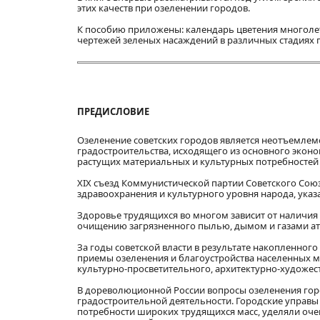
этих качеств при озеленении городов.
К пособию приложены: календарь цветения многолет
чертежей зеленых насаждений в различных стадиях 
ПРЕДИСЛОВИЕ
Озеленение советских городов является неотъемлемо
градостроительства, исходящего из основного экон
растущих материальных и культурных потребностей 
XIX съезд Коммунистической партии Советского Сою
здравоохранения и культурного уровня народа, указ
Здоровье трудящихся во многом зависит от наличия
очищению загрязненного пылью, дымом и газами ат
За годы советской власти в результате накопленног
приемы озеленения и благоустройства населенных м
культурно-просветительного, архитектурно-художес
В дореволюционной России вопросы озеленения гор
градостроительной деятельности. Городские управы
потребности широких трудящихся масс, уделяли оче