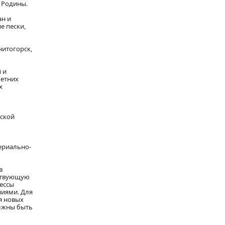
 Родины.
ан и
е пески,
итогорск,
 и
летних
х
еской
ериально-
в
ествующую
ессы
ниями. Для
я новых
олжны быть