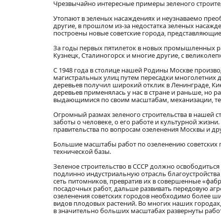
Чрезвычайно интересные примеры зеленого строите
Утопают в зеленых насаждениях и неузнаваемо преобр
другие, в прошлом из-за недостатка зеленых насажд
построены новые советские города, представляющие 
За годы первых пятилеток в новых промышленных р
Кузнецк, Сталиногорск и многие другие, с великоле
С 1948 года в столице нашей Родины Москве произв
магистральных улиц путем пересадки многолетних д
деревьев получил широкий отклик в Ленинграде, Кие
деревьев применялась у нас в стране и раньше, но 
выдающимися по своим масштабам, механизации, техн
Огромный размах зеленого строительства в нашей 
заботы о человеке, о его работе и культурной жизни
правительства по вопросам озеленения Москвы и дру
Большие масштабы работ по озеленению советских г
технической базы.
Зеленое строительство в СССР должно освободиться 
подлинно индустриальную отрасль благоустройства
сеть питомников, превратив их в совершенные «фаб
посадочных работ, дальше развивать передовую агр
озеленения советских городов необходимо более ш
видов плодовых растений. Во многих наших городах
в значительно больших масштабах развернуты рабо