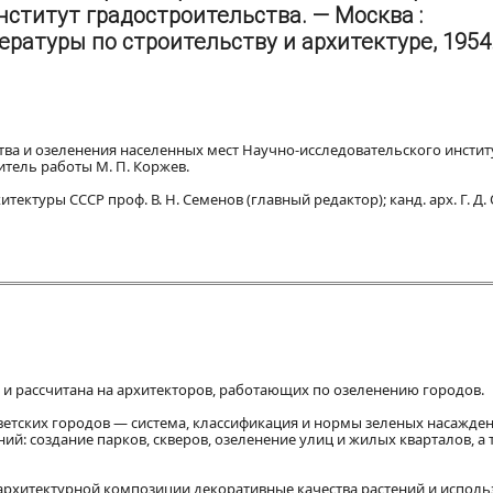
нститут градостроительства. — Москва :
ратуры по строительству и архитектуре, 1954.
тва и озеленения населенных мест Научно-исследовательского инстит
тель работы М. П. Коржев.
ктуры СССР проф. В. Н. Семенов (главный редактор); канд. арх. Г. Д.
 и рассчитана на архитекторов, работающих по озеленению городов.
ветских городов — система, классификация и нормы зеленых насажден
й: создание парков, скверов, озеленение улиц и жилых кварталов, а 
 архитектурной композиции декоративные качества растений и испол