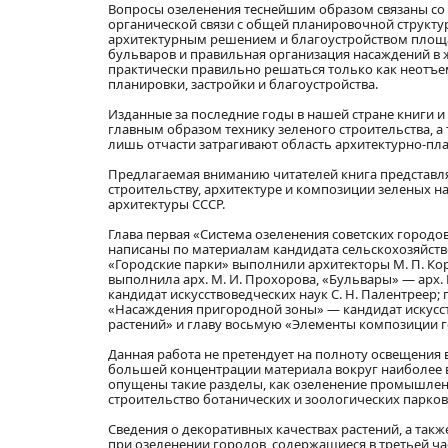
Вопросы озеленения теснейшим образом связаны со 
органической связи с общей планировочной структур
архитектурным решением и благоустройством площа
бульваров и правильная организация насаждений в 
практически правильно решаться только как неотъе
планировки, застройки и благоустройства.
Изданные за последние годы в нашей стране книги
главным образом технику зеленого строительства, а
лишь отчасти затрагивают область архитектурно-п
Предлагаемая вниманию читателей книга представл
строительству, архитектуре и композиции зеленых 
архитектуры СССР.
Глава первая «Система озеленения советских городо
написаны по материалам кандидата сельскохозяйствен
«Городские парки» выполнили архитекторы М. П. Корж
выполнила арх. М. И. Прохорова, «Бульвары» — арх
кандидат искусствоведческих наук С. Н. Палентреер; 
«Насаждения пригородной зоны» — кандидат искусств
растений» и главу восьмую «Элементы композиции го
Данная работа не претендует на полноту освещения в
большей концентрации материала вокруг наиболее 
опущены такие разделы, как озеленение промышленн
строительство ботанических и зоологических парко
Сведения о декоративных качествах растений, а та
при озеленении городов, содержащиеся в третьей ча