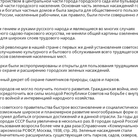
тройством в центральной части города городского сада или бульвара
 части городского населения. Основная часть зеленых насаждений г
 и богатых частных домов и была закрыта для общественного пользо
оссии, населенные рабочими, как правило, были почти совершенно
 гением и руками русского народа и являющиеся во многих случаях
го садово-паркового искусства, не меняли общей картины озеленен
ы для широких слоев трудового народа.
й революции в нашей стране с первых же дней установления советск
 улучшению культурного и бытового обслуживания всего трудящегося
осов озеленения населенных мест.
арки были экспроприированы и открыты для пользования трудящимис
о охране и расширению городских зеленых насаждений.
енный декрет об охране памятников природы, садов и парков.
городов не могло получить полного развития. Гражданская война, ин
осредоточить все силы молодой Республики Советов на борьбе с вну
о войной и интервенцией народного хозяйства.
советского правительства быстрое восстановление и социалистическ
о возможным широкое и планомерное развитие многообразных форм о
д сумел добиться огромных достижений и в данной отрасли. За годы 
ородах СССР была увеличена в несколько раз. В городах одной Росси
ьзования возросла более чем в два раза (Справочник «Коммунально
аркомхоза РСФСР, Москва, 1938, стр. 26). Зеленые насаждения стали
Значительно расширилась существующая сеть парков, садов, скверов,