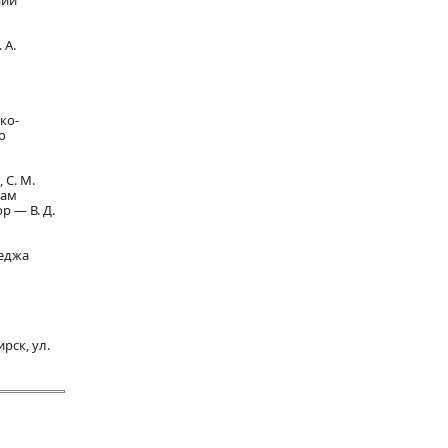
ний
 А.
ко-
о
 С. М.
кам
р — В. Д.
леджа
рск, ул.