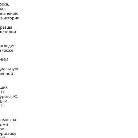
рска,
да.
значению.
ов истории
бразцы
 истории
наследия
а также
ВНИИ
ециальную
еленной
ущих
 Н.
Журина, Ю.
Б. И.
 Н.
домов на
ными
ое
еристику