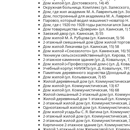
Дом жилой (ул. Достоевского, 14) 45
Окружная больница. Комплекс (ул. Залесского, 
Дом, где жил академик М. А. Лаврентьев (ул. З
Дом, построенный для академика М. А. Лавренть
Паровоз, который водил машинист-новатор Н. А
Дом, где с 1920 по 1928 годы располагался Зака
Дом товарищества «Доверие» (ул. Каинская, 1) 
Заезжий двор (ул. Каинская, 3) 55
Дом жилой М. А. Рубцова (ул. Каинская, 5) 56
2-этажный смешанный дом (Дом жилой торговца Е
Дом жилой Лихачева (ул. Каинская, 15) 58
Дом жилой «Союззолото» (ул. Каменская, 16) 5
Техникум сельскохозяйственный (ул. Кирова, 10
2-этажное каменное здание (ул. Д. Ковальчук, 1)
Дом жилой («Профессорский дом») (ул. Д. Ковал
Учебный корпус НИИЖТа (ул. Д. Ковальчук, 191)
Памятник деревянного зодчества (Доходный дом
Дом жилой (ул. Колыванская, 7) 65
Жилой деревянный дом (ул. Коммунистическая,
Дом жилой (ул. Коммунистическая, 13) 67
Дом жилой (ул. Коммунистическая, 16) 68
Жилой смешанный 2-этажный дом (ул. Коммунис
Жилой деревянный дом 1-этажный (ул. Коммуни
2-этажный жилой дом (ул. Коммунистическая, 2
Одноэтажный жилой дом (ул. Коммунистическая
Дом жилой усадьбы С. Я. Вагина (ул. Коммунист
2-этажный жилой дом (ул. Коммунистическая, 3
2-этажный жилой дом (ул. Коммунистическая, 3
Кирпичное 2-этажное здание (ул. Коммунистиче
Жилой 1-этажный дом Жернаковой (ул. Коммуни