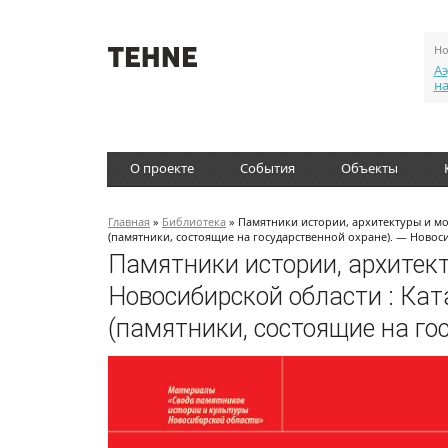
Но
Аэ
н
О проекте
События
Объекты
Главная
»
Библиотека
» Памятники истории, архитектуры и мо
(памятники, состоящие на государственной охране). — Новоси
Памятники истории, архитек
Новосибирской области : Ката
(памятники, состоящие на го