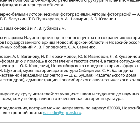
писание композиционно-пространственной структуры и плана помеще
а фасадов и интерьеров объекта.
ерно-белыми историческими фотографиями. Авторы фотографий — А.
 В. Б. Лазуткин, Т. В. Пушкарева, А. А. Шавырин, А. Э. Южанин.
. Гамаюновой и И. В. Губановым.
ы из архива Научно-производственного центра по сохранению истори
ов Государственного архива Новосибирской области и Новосибирског
ичных собраний И. В. Поповского, С. А. Савченко.
, А. С. Ваганову, Н. К. Герасимовой, Ю. В. Ивановой, Л. В. Кукариной,
нформацию и помощь в составлении текстов статей, а также сотрудни
ектор — О. К. Кавцевич), Новосибирского городского архива (директо
М. Щукина), музея истории архитектуры Сибири им. С. Н. Баландина
ественной академии (директор — Д. Д. Бушма), Издательского дома
 Александров), администрации Новосибирского авиатехнического кол
 широкому кругу читателей: от учащихся школ и студентов до научных
— всем, кому небезразлична отечественная история и культура.
предложения, которые можно направлять по адресу: 630099, Новосиби
дрес электронной почты:
nasledie@npc.nsk.ru
.