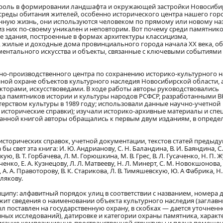
 роль в формировании ландшафта и окружающей застройки Новосиби
реды обитания жителей, особенно исторического центра нашего горо
нную жизнь, они используются человеком по прямому или новому на
з них по-своему уникален и неповторим. Вот почему среди памятник
 здания, построенные в формах архитектуры классицизма,
 жилые и доходные дома провинциального города начала ХХ века, о
ментального искусства и объекты, связанные с ключевыми событиями
но-производственного центра по сохранению историко-культурного 
ной охране объектов культурного наследия Новосибирской области, 
торами, искусствоведами. В ходе работы авторы руководствовались
а памятников истории и культуры народов РСФСР, разработанными 
терством культуры в 1989 году; использовали данные научно-учетной
, исторические справки); изучали историко-архивные материалы и сп
д данной книгой авторы обращались к первым двум изданиям, в опред
исторических справок, учетной документации, текстов статей предыд
 свет эта книга: И. Ю. Андрианову, С. Н. Баландина, В. И. Баяндина, С.
кую, В. Т. Горбачева, Л. М. Горюшкина, М. В. Грес, В. Л. Гусаченко, Н. П. 
нченко, Е. А. Кузнецову, Л. Л. Матвееву, Н. Л. Минерт, С. М. Новокшонова, 
 А. А. Правоторову, В. К. Старикова, Л. В. Тимяшевскую, Ю. А Фабрика, Н.
влякову.
ципу: алфавитный порядок улиц в соответствии с названием, номера 
ржит сведения о наименовании объекта культурного наследия (заглав
 поставлен на государственную охрану, в скобках — дается уточненн
ных исследований), датировке и категории охраны памятника, характ