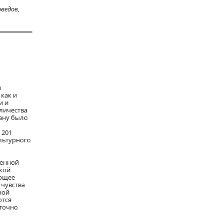
ведов,
и
 как и
и и
личества
рану было
 201
льтурного
венной
кой
ающее
 чувства
ной
ются
аточно