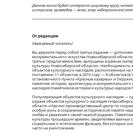
Данная книга будет интересна широкому кругу читате
историков, краеведов — всем, кому небезразлична от
От редакции
Уважаемый читатель!
Вы держите перед собой третье издание — дополнен
монументального искусства Новосибирской области. К
третье, предлагаемое Вам, выпущены в рамках мате
культуры Новосибирской области». Необходимость в
объектов культурного наследия, расположенных на т
поставлено 11 объектов, в 2010 году — 8 объектов 
остановочного пункта «Красные казармы» и Окружно
памятник истории, архитектуры и монументального 
наследия (памятников истории и культуры) народов 
Популяризация объектов культурного наследия — од
охране объектов культурного наследия Новосибирс
области «Научно-производственный центр по сохра
особую роль в сохранении исторической памяти на
любви и уважения к своей «малой родине». Памятн
культуры прошедших времен, свидетелями важных со
социальные и эстетические функции, без которых он
часто на уничтожение.