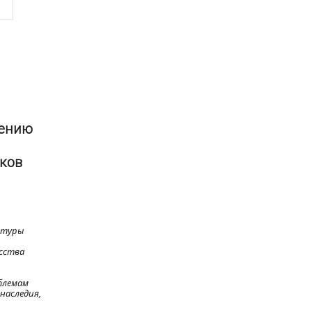
нению
иков
ьтуры
усства
блемам
наследия,