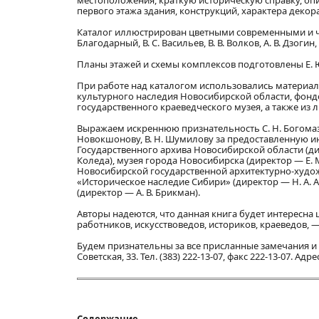
местоположения, краткую историческую справку, о
первого этажа здания, конструкций, характера декор
Каталог иллюстрирован цветными современными и ч
Благодарный, В. С. Васильев, В. В. Волков, А. В. Дзогин,
Планы этажей и схемы комплексов подготовлены Е. Ю
При работе над каталогом использовались материал
культурного наследия Новосибирской области, фонд
государственного краеведческого музея, а также из л
Выражаем искреннюю признательность С. Н. Богомазовой
Новокшонову, В. Н. Шумилову за предоставленную и
Государственного архива Новосибирской области (дир
Коледа), музея города Новосибирска (директор — Е. 
Новосибирской государственной архитектурно-худож
«Историческое наследие Сибири» (директор — Н. А.
(директор — А. В. Брикман).
Авторы надеются, что данная книга будет интересна
работников, искусствоведов, историков, краеведов, 
Будем признательны за все присланные замечания и 
Советская, 33. Тел. (383) 222-13-07, факс 222-13-07. А