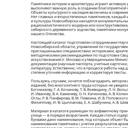
Памятники истории и архитектуры играют активную
выполняют важную роль в создании благоприятной с
Объекты культурного наследия включены в совреме
Нет главных и второстепенных памятников, каждый и
и культуры Новосибирска находятся монументальные
рационалистического модерна или конструктивизма,
сибирского деревянного зодчества, памятники мону
нашего Отечества.
Настоящий каталог подготовлен сотрудниками Науч
Новосибирской области, управления по государствен
приглашенными специалистами: историками, архитек
методическими рекомендациями по подготовке Свод
искусствознания (г. Москва) и утвержденными Минис
документации (научные паспорта, учетные карточки
литературу. Естественно, что в процессе работы на
степени уточняя информацию и корректируя тексты.
Пользуясь случаем, хочется поблагодарить авторов 
изданий, без многолетнего труда которых не увидела бы
Богомазову, Г. А. Бочанову, Т. В. Воеводину, Л. Н. Вольс
И. Иванову, В. А. Каменеву, О. Н. Катионова, А. В. Коле
Оглы, Р. В. Панферова, В. М. Пивкина, И. В. Поповского,
Филиппову, И. Ф. Цыплакова, Е. А. Шабунина, А. В. Ши
Материал в каталоге размещен по алфавитному прин
улице — в порядке возрастания. Каждая статья соде
буквами дано наименование, под которым объект был
наименование памятника с учетом результатов архив