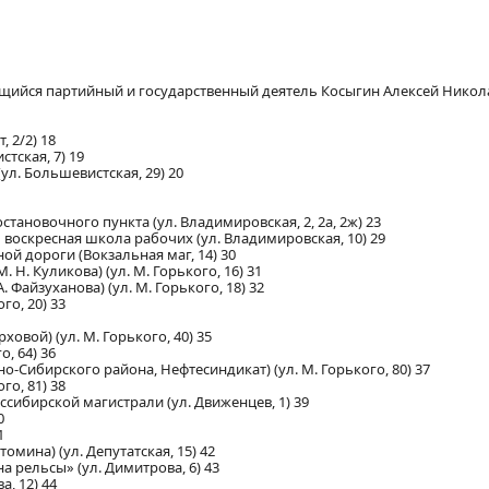
ющийся партийный и государственный деятель Косыгин Алексей Никола
 2/2) 18
тская, 7) 19
л. Большевистская, 29) 20
тановочного пункта (ул. Владимировская, 2, 2а, 2ж) 23
 воскресная школа рабочих (ул. Владимировская, 10) 29
й дороги (Вокзальная маг, 14) 30
Н. Куликова) (ул. М. Горького, 16) 31
Файзуханова) (ул. М. Горького, 18) 32
го, 20) 33
овой) (ул. М. Горького, 40) 35
, 64) 36
Сибирского района, Нефтесиндикат) (ул. М. Горького, 80) 37
го, 81) 38
сибирской магистрали (ул. Движенцев, 1) 39
0
1
мина) (ул. Депутатская, 15) 42
рельсы» (ул. Димитрова, 6) 43
, 12) 44