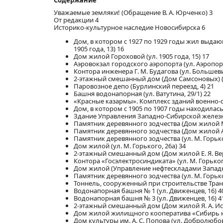
Содержание
Уважаемые земляки! (Обращение В. А. Юрченко) 3
От редакции 4
Историко-культурное наследие Новосибирска 6
Дом, в котором с 1927 по 1929 годы жил выда
1905 года, 13) 16
Дом жилой Гороховой (ул. 1905 года, 15) 17
Аэровокзал городского аэропорта (ул. Аэропорт,
Контора инженера Г. М. Будагова (ул. Большевис
2-этажный смешанный дом (Дом Самсоновых) (у
Паровозное депо (Бурлинский переезд, 4) 21
Башня водонапорная (ул. Ватутина, 29/1) 22
«Красные казармы». Комплекс зданий военно-ос
Дом, в котором с 1905 по 1907 годы находилась
Здание Управления Западно-Сибирской железно
Памятник деревянного зодчества (Дом жилой М. 
Памятник деревянного зодчества (Дом жилой А. 
Памятник деревянного зодчества (ул. М. Горько
Дом жилой (ул. М. Горького, 26а) 34
2-этажный смешанный дом (Дом жилой Е. Я. Верх
Контора «Госэлектросиндиката» (ул. М. Горького
Дом жилой (Управление нефтескладами Западно-
Памятник деревянного зодчества (ул. М. Горько
Тоннель, сооруженный при строительстве Транс
Водонапорная башня № 1 (ул. Движенцев, 16) 4
Водонапорная башня № 3 (ул. Движенцев, 16) 4
2-этажный смешанный дом (Дом жилой Я. А. Исто
Дом жилой жилищного кооператива «Сибирь на 
Дом культуры им. А. С. Попова (ул. Добролюбова