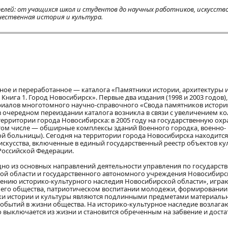
лей: от учащихся школ и студентов до научных работников, искусство
ечественная история и культура.
ное и переработанное — каталога «Памятники истории, архитектуры 
нига 1. Город Новосибирск». Первые два издания (1998 и 2003 годов),
риалов многотомного научно-справочного «Свода памятников истори
 очередном переиздании каталога возникла в связи с увеличением ко
ерритории города Новосибирска: в 2005 году на государственную ох
(в том числе — обширные комплексы зданий Военного городка, военно-
й больницы). Сегодня на территории города Новосибирска находится
искусства, включенные в единый государственный реестр объектов ку
Российской Федерации.
но из основных направлений деятельности управления по государст
кой области и государственного автономного учреждения Новосибирс
нению историко-культурного наследия Новосибирской области», игр
шего общества, патриотическом воспитании молодежи, формировании
ики истории и культуры являются подлинными предметами материаль
бытий в жизни общества. На историко-культурное наследие возлага
о выключается из жизни и становится обреченным на забвение и дост