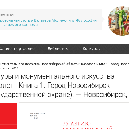
вость дня
розольная утопия Вальтера Молино, или Философия
апыляемого костюма
Каталог портфолио
Библиотека
Конкурсы
нументального искусства Новосибирской области : Каталог : Книга 1. Город Ново
бирск, 2011
туры и монументального искусства
лог : Книга 1. Город Новосибирск
сударственной охране). — Новосибирск,