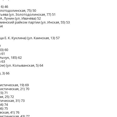
6) 46
олотодолинская, 75) 50
ева (ул. Золотодолинская, 77) 51
. Лунин (ул. Ивачёва) 52
менский райком партии (ул. Инская, 55) 53
54
. К. Куклина) (ул. Каинская, 13) 57
9
3) 60
 61
ьчук, 185) 62
 63
) (ул. Колыванская, 5) 64
 3) 66
тическая, 19) 69
стическая, 21) 70
3) 71
, 25) 72
ическая, 31) 73
4) 74
6) 75
ская, 41) 76
стическая, 43) 77