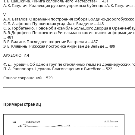
Т. Б. Шашкина. «Книга колокольного мастерства» ... 431
А. К. Ганулич. Коллекция русских упряжных бубенцов А. К. Ганулича ..
V
A. Л. Баталов. О времени построения собора Болдино-Дорогобужского
C. Л. Агафонов. Пушкинская усадьба в Болдине ... 448
С. Б. Горбатенко. Новое об ансамбле Большого дворца в Ораниенбаум
B. В. Дорофеев. Перспектива Ригельмана как источник информации о
... 481
В. Е. Вилите. Последнее творение Растрелли ... 487
Э. Е. Клявинь. Рижская постройка Анри ван де Вельде ... 499
АРХЕОЛОГИЯ
Ф. Д. Гуревич. Об одной группе стеклянных гемм из древнерусских гор
П. А. Раппопорт. Церковь Благовещения в Витебске ... 522
Список сокращений ... 529
Примеры страниц