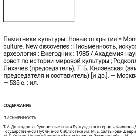
Памятники культуры. Новые открытия = Mon
culture. New discoveries : Письменность, искус
археология : Ежегодник : 1985 / Академия на
совет по истории мировой культуры ; Редколле
Лихачев (председатель), Т. Б. Князевская (з
председателя и составитель) [и др.]. — Москва
— 535 с. : ил.
СОДЕРЖАНИЕ
ПИСЬМЕННОСТЬ
Т. А. Долгодрова. Рукописные книги Бургундского герцога Филиппа 
Государственной Публичной библиотеке им. М. Е. Салтыкова-Щедрина
М. Г. Кротов. Новое об авторе «Жития Улиянии Лазаревской» ... 16