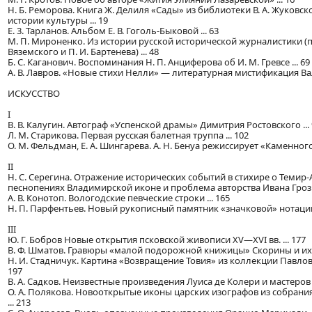
Н. Б. Реморова. Книга Ж. Делиля «Сады» из библиотеки В. А. Жуковск
истории культуры ... 19
Е. 3. Тарланов. Альбом Е. В. Гоголь-Быковой ... 63
М. П. Мироненко. Из истории русской исторической журналистики (п
Вяземского и П. И. Бартенева) ... 48
Б. С. Каганович. Воспоминания Н. П. Анциферова об И. М. Гревсе ... 69
A. В. Лавров. «Новые стихи Нелли» — литературная мистификация Вал
ИСКУССТВО
I
B. В. Калугин. Автограф «Успенской драмы» Димитрия Ростовского ... 
Л. М. Старикова. Первая русская балетная труппа ... 102
О. М. Фельдман, Е. А. Шингарева. А. Н. Бенуа режиссирует «Каменного г
II
Н. С. Серегина. Отражение исторических событий в стихире о Темир-
песнопениях Владимирской иконе и проблема авторства Ивана Грозно
A. В. Конотоп. Вологодские певческие строки ... 165
Н. П. Парфентьев. Новый рукописный памятник «значковой» нотации XV
III
Ю. Г. Бобров Новые открытия псковской живописи XV—XVI вв. ... 177
B. Ф. Шматов. Гравюры «малой подорожной книжицы» Скорины и их и
Н. И. Стадничук. Картина «Возвращение Товия» из коллекции Павловс
197
B. А. Садков. Неизвестные произведения Луиса де Колери и мастеров ег
О. А. Полякова. Новооткрытые иконы царских изографов из собрани
... 213