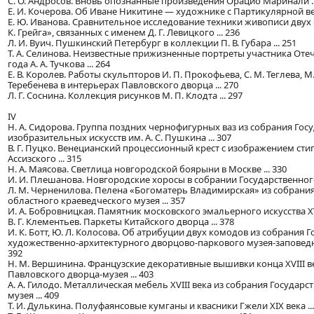
C. О. Андросов. Вновь опознанные произведения Орацио Маринали ..
Е. И. Кочерова. Об Иване Никитине — художнике с Партикулярной вер
Е. Ю. Иванова. Сравнительное исследование техники живописи двух
К. Грейга», связанных с именем Д. Г. Левицкого ... 236
Л. И. Вуич. Пушкинский Петербург в коллекции П. В. Губара ... 251
Т. А. Селинова. Неизвестные прижизненные портреты участника Оте
года А. А. Тучкова ... 264
Е. В. Королев. Работы скульпторов И. П. Прокофьева, С. М. Теглева, М.
Теребенева в интерьерах Павловского дворца ... 270
Л. Г. Соснина. Коллекция рисунков М. П. Клодта ... 297
IV
Н. А. Сидорова. Группа поздних чернофигурных ваз из собрания Гос
изобразительных искусств им. А. С. Пушкина ... 307
В. Г. Пуцко. Венецианский процессионный крест с изображением ст
Ассизского ... 315
Н. А. Маясова. Светлица новгородской боярыни в Москве ... 330
И. И. Плешанова. Новгородские хоросы в собрании Государственного 
Л. М. Черненилова. Пелена «Богоматерь Владимирская» из собрани
областного краеведческого музея ... 357
И. А. Бобровницкая. Памятник московского эмальерного искусства XVII
B. Г. Клементьев. Паркеты Китайского дворца ... 378
И. К. Ботт, Ю. Л. Колосова. Об атрибуции двух комодов из собрания 
художественно-архитектурного дворцово-паркового музея-заповедник
392
Н. М. Вершинина. Французские декоративные вышивки конца XVIII в
Павловского дворца-музея ... 403
А. А. Гилодо. Металлическая мебель XVIII века из собрания Государ
музея ... 409
Т. И. Дулькина. Полуфаянсовые кумганы и квасники Гжели XIX века ...