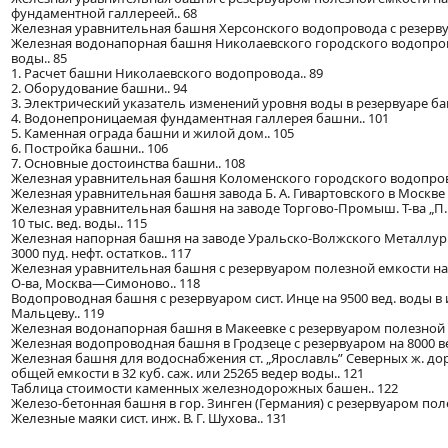
фундаментной галлереей.. 68
Железная уравнительная башня Херсонского водопровода с резервуа
Железная водонапорная башня Николаевского городского водопрово
воды.. 85
1. Расчет башни Николаевского водопровода.. 89
2. Оборудование башни.. 94
3. Электрический указатель изменений уровня воды в резервуаре ба
4. Водонепроницаемая фундаментная галлерея башни.. 101
5. Каменная ограда башни и жилой дом.. 105
6. Постройка башни.. 106
7. Основные достоинства башни.. 108
Железная уравнительная башня Коломенского городского водопровода
Железная уравнительная башня завода Б. А. Гивартовского в Москве с
Железная уравнительная башня на заводе Торгово-Промыш. Т-ва „П. 
10 тыс. вед. воды.. 115
Железная напорная башня на заводе Уральско-Волжского Металлург
3000 пуд. нефт. остатков.. 117
Железная уравнительная башня с резервуаром полезной емкости на 
О-ва, Москва—Симоново.. 118
Водопроводная башня с резервуаром сист. Инце на 9500 вед. воды в
Мальцеву.. 119
Железная водонапорная башня в Макеевке с резервуаром полезной емк
Железная водопроводная башня в Гродзеце с резервуаром на 8000 ве
Железная башня для водоснабжения ст. „Ярославль” Северных ж. дор
общей емкости в 32 куб. саж. или 25265 ведер воды.. 121
Таблица стоимости каменных железнодорожных башен.. 122
Железо-бетонная башня в гор. Зинген (Германия) с резервуаром полез
Железные маяки сист. инж. В. Г. Шухова.. 131