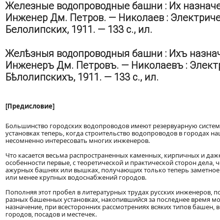
Железные водопроводные башни : Их назначе
Инженер Дм. Петров. — Николаев : Электричес
Белолипских, 1911. — 133 с., ил.
Желѣзныя водопроводныя башни : Ихъ назначе
Инженеръ Дм. Петровъ. — Николаевъ : Электри
Бѣлолипскихъ, 1911. — 133 с., ил.
[Предисловие]
Большинство городских водопроводов имеют резервуарную систем
установках теперь, когда строительство водопроводов в городах на
несомненно интересовать многих инженеров.
Что касается весьма распространенных каменных, кирпичных и даже
особенности первые, с теоретической и практической сторон дела, ч
ажурных башнях или вышках, получающих только теперь заметное 
или менее крупных водоснабжений городов.
Пополняя этот пробел в литературных трудах русских инженеров, п
разных башенных установках, накопившийся за последнее время мо
назначение, при всесторонних рассмотрениях всяких типов башен,
городов, посадов и местечек.