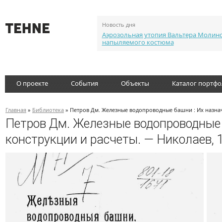
Новость дня
Аэрозольная утопия Вальтера Молин
напыляемого костюма
О проекте
События
Объекты
Каталог портф
Главная
»
Библиотека
» Петров Дм. Железные водопроводные башни : Их назнач
Петров Дм. Железные водопроводные 
конструкции и расчеты. — Николаев, 