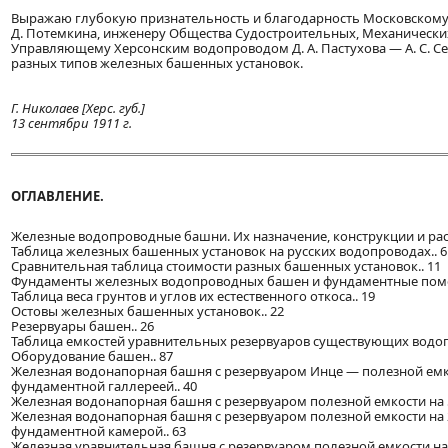
Выражаю глубокую признательность и благодарность Московскому заво
Д. Потемкина, инженеру Общества Судостроительных, Механических
Управляющему Херсонским водопроводом Д. А. Пастухова — А. С. Се
разных типов железных башенных установок.
Г. Николаев [Херс. губ.]
13 сентябри 1911 г.
ОГЛАВЛЕНИЕ.
Железные водопроводные башни. Их назначение, конструкции и расч
Таблица железных башенных установок на русских водопроводах.. 6
Сравнительная таблица стоимости разных башенных установок.. 11
Фундаменты железных водопроводных башен и фундаментные поме
Таблица веса грунтов и углов их естественного откоса.. 19
Остовы железных башенных установок.. 22
Резервуары башен.. 26
Таблица емкостей уравнительных резервуаров существующих водоп
Оборудование башен.. 87
Железная водонапорная башня с резервуаром Инце — полезной емко
фундаментной галлереей.. 40
Железная водонапорная башня с резервуаром полезной емкости на 5
Железная водонапорная башня с резервуаром полезной емкости на 
фундаментной камерой.. 63
Железная уравнительная башня с резервуаром полезной емкости на