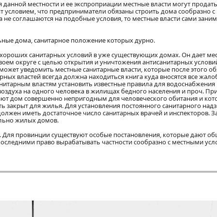
данной местности и ее экспроприации местные власти могут продать
т условием, что предприниматели обязаны строить дома сообразно с
а не соглашаются на подобные условия, то местные власти сами зани
льные дома, санитарное положение которых дурно.
я хороших санитарных условий в уже существующих домах. Он дает м
воем округе с целью открытия и уничтожения антисанитарных услови
может уведомить местные санитарные власти, которые после этого о
ных властей всегда должна находиться книга куда вносятся все жало
анитарным властям установить известные правила для водоснабжения
воздуха на одного человека в жилищах бедного населения и проч. Пр
лают дом совершенно непригодным для человеческого обитания и кот
ь закрыт для жилья. Для установления постоянного санитарного надз
лжен иметь достаточное число санитарных врачей и инспекторов. З
ельно жилых домов.
у. Для провинции существуют особые постановления, которые дают о
 последними право вырабатывать частности сообразно с местными усл