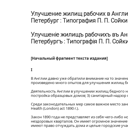
Улучшение жилищ рабочих в Англии 
Петербург : Типография П. П. Сойкин
Улучшеніе жилищъ рабочихъ въ Англ
Петербургъ : Типографія П. П. Сойки
[Начальный фрагмент текста издания]
I
В Англии давно уже обратили внимание на то значен
произведено много опытов для улучшения жилищ бе
Деятельность Англии в улучшении жилищ бедного на
постройка образцовых домов; 3) санитарный надзор
Среди законодательных мер самое важное место занимают
Health (London) act 1890 г.).
Закон 1890 года не представляет из себя чего-либо
нездоровых кварталов. Он имеет огромное значение 
имеют право отчуждать дома и целые городские уча