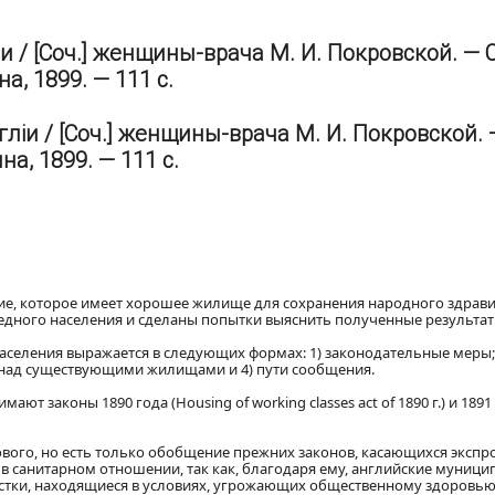
/ [Соч.] женщины-врача М. И. Покровской. — С
а, 1899. — 111 с.
іи / [Соч.] женщины-врача М. И. Покровской. —
на, 1899. — 111 с.
ие, которое имеет хорошее жилище для сохранения народного здрави
дного населения и сделаны попытки выяснить полученные результат
селения выражается в следующих формах: 1) законодательные меры; 
 над существующими жилищами и 4) пути сообщения.
 законы 1890 года (Housing of working classes act of 1890 г.) и 1891 г
 нового, но есть только обобщение прежних законов, касающихся эксп
в санитарном отношении, так как, благодаря ему, английские муници
стки, находящиеся в условиях, угрожающих общественному здоровью