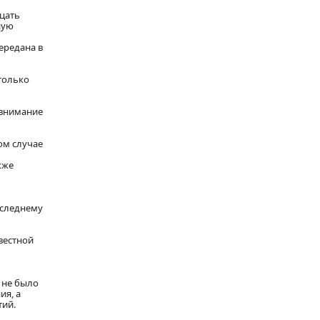
дцать
ную
ередана в
только
 внимание
ом случае
кже
оследнему
вестной
ы не было
ия, а
тий.