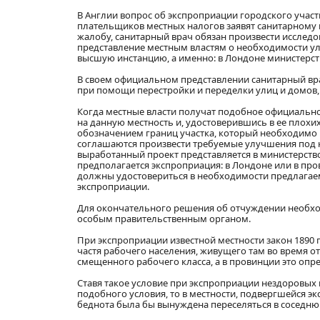
В Англии вопрос об экспроприации городского участк
плательщиков местных налогов заявят санитарному 
жалобу, санитарный врач обязан произвести исследо
представление местным властям о необходимости улу
высшую инстанцию, а именно: в Лондоне министерству
В своем официальном представлении санитарный вра
при помощи перестройки и переделки улиц и домов, 
Когда местные власти получат подобное официально
на данную местность и, удостоверившись в ее плохи
обозначением границ участка, который необходимо 
соглашаются произвести требуемые улучшения под к
выработанный проект представляется в министерство 
предполагается экспроприация: в Лондоне или в пр
должны удостовериться в необходимости предлагаемы
экспроприации.
Для окончательного решения об отчуждении необхо
особым правительственным органом.
При экспроприации известной местности закон 1890 
частя рабочего населения, живущего там во время 
смещенного рабочего класса, а в провинции это опре
Ставя такое условие при экспроприации нездоровых г
подобного условия, то в местности, подвергшейся э
беднота была бы вынуждена переселяться в соседнюю