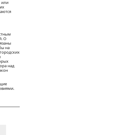
 или
 их
маются
естным
й. О
бязаны
бы на
 городских
и
орых
ора над
акон
бщие
овиями.