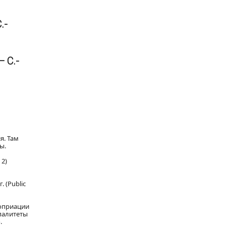
.-
 С.-
я. Там
ы.
2)
. (Public
роприации
палитеты
.