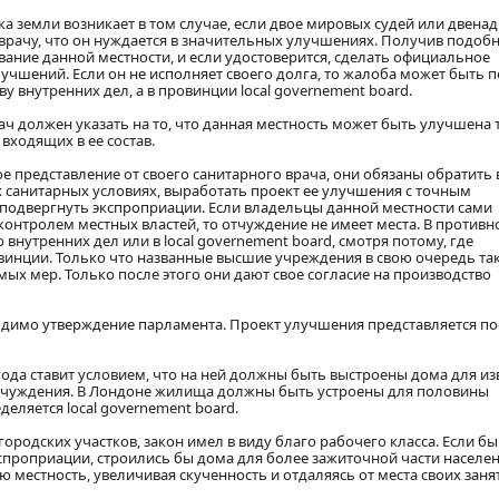
а земли возникает в том случае, если двое мировых судей или двена
врачу, что он нуждается в значительных улучшениях. Получив подоб
вание данной местности, и если удостоверится, сделать официальное
чшений. Если он не исполняет своего долга, то жалоба может быть п
 внутренних дел, а в провинции local governement board.
ч должен указать на то, что данная местность может быть улучшена 
входящих в ее состав.
е представление от своего санитарного врача, они обязаны обратить
х санитарных условиях, выработать проект ее улучшения с точным
подвергнуть экспроприации. Если владельцы данной местности сами
онтролем местных властей, то отчуждение не имеет места. В противн
внутренних дел или в local governement board, смотря потому, где
овинции. Только что названные высшие учреждения в свою очередь та
х мер. Только после этого они дают свое согласие на производство
димо утверждение парламента. Проект улучшения представляется п
года ставит условием, что на ней должны быть выстроены дома для из
отчуждения. В Лондоне жилища должны быть устроены для половины
деляется local governement board.
ородских участков, закон имел в виду благо рабочего класса. Если б
кспроприации, строились бы дома для более зажиточной части населен
 местность, увеличивая скученность и отдаляясь от места своих заня