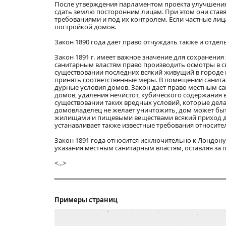
После утверждения парламентом проекта улучшения 
сдать землю посторонним лицам. При этом они ставя
требованиями и под их контролем. Если частные лиц
постройкой домов.
Закон 1890 года дает право отчуждать также и отде
Закон 1891 г. имеет важное значение для сохранени
санитарным властям право производить осмотры в с
существовании последних всякий живущий в городе 
принять соответственные меры. В помещении санитар
дурные условия домов. Закон дает право местным с
домов, удаления нечистот, кубического содержания 
существовании таких вредных условий, которые де
домовладелец не желает уничтожить, дом может быт
жилищами и пищевыми веществами всякий приход до
устанавливает также известные требования относит
Закон 1891 года относится исключительно к Лондон
указания местным санитарным властям, оставляя за
<...>
Примеры страниц