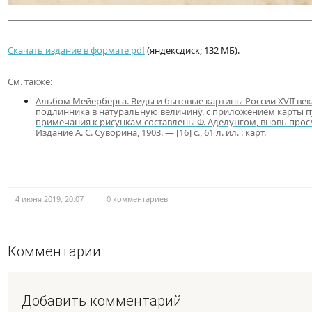
Скачать издание в формате pdf
(яндексдиск; 132 МБ).
См. также:
Альбом Мейерберга. Виды и бытовые картины России XVII век
подлинника в натуральную величину, с приложением карты пу
примечания к рисункам составлены Ф. Аделунгом, вновь прос
Издание А. С. Суворина, 1903. — [16] с., 61 л. ил. : карт.
4 июня 2019, 20:07
0 комментариев
Комментарии
Добавить комментарий