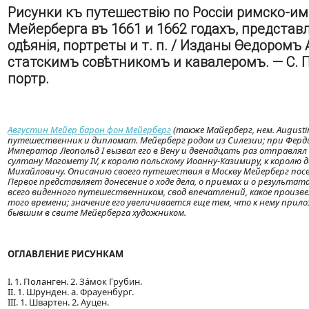
Рисунки къ путешествію по Россіи римско-и
Мейерберга въ 1661 и 1662 годахъ, представ
одѣянія, портреты и т. п. / Изданы Ѳедором
статскимъ совѣтникомъ и кавалеромъ. — С. Петер
портр.
Августин Мейер барон фон Мейерберг
(также Майерберг, нем. Augusti
путешественник и дипломат. Мейерберг родом из Силезии; при Фердин
Император Леопольд I вызвал его в Вену и двенадцать раз отправлял 
султану Магомету IV, к королю польскому Иоанну-Казимиру, к королю 
Михайловичу. Описанию своего путешествия в Москву Мейерберг посв
Первое представляет донесение о ходе дела, о приемах и о результат
всего виденного путешественником, свод впечатлений, какое произв
того времени; значение его увеличивается еще тем, что к нему прило
бывшим в свите Мейерберга художником.
ОГЛАВЛЕНИЕ РИСУНКАМ
I. 1. Поланген. 2. За́мок Грубин.
II. 1. Шрунден. а. Фрауенбург.
IIІ. 1. Швартен. 2. Ауцен.