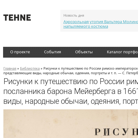
Новость дня
Аэрозольная утопия Вальтера Молин
напыляемого костюма
О проекте
События
Объекты
Каталог портф
Главная
»
Библиотека
» Рисунки к путешествию по России римско-императорско
представляющие виды, народные обычаи, одеяния, портреты и т. п. — С. Петерб
Рисунки к путешествию по России ри
посланника барона Мейерберга в 166
виды, народные обычаи, одеяния, портр