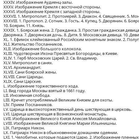
XXXIV. Изображение Аудиенц-залы.
XXXV. Изображение Кремля с восточной стороны.
XXXVI. Изображение Кремля с западной стороны.
XXXVII. 1. Митрополит. 2. Протоиерей. 3. Диакон. 4. Священник. 5. Мо
XXXVIII. 1. Протопоп. 2. Сотник. 3. Гость. 4. Купец. 5. Дворянин. 6. Бо
10. Боярин. 11. Князь.
XXXIX. 1. Боярская жена. 2. Гражданка. 3. Простая гражданская девиц
Дворянка. 7. Дворянская дочь. 8. Дитя. 9. Московская девица. 10. Деви
XL. 1. Ефимок клеймованный Российским монетным знаком. 2. Полуп
XLI. Жительство Посланников.
XLII. Изображение большого колокола.
XLIII. Чудотворная Икона Пресвятыя Богородицы, в Киеве.
XLIV. 1. Герб Московских Царей. 2. Св. Владимир.
XLV. Митрополит в санях.
XLVI. Архимандрит.
XLVII. Сани боярской жены.
XLVIII. Сани Царицы.
XLIX. Сани Царские.
L. Изображение торжественного хода.
LI. Вид города Москвы взятый в 1661 году.
LII. Иноземная слобода.
LIII. Кречет употребляемый Великим Князем для охоты.
LIV. Прием Посланников.
LV. Царица в высокоторжественный день шествующая в церковь.
LVI. Царица шествующая в Вознесенский монастырь.
LVII. Изображение Великого Князя Алексея Михайловича.
LVIII. Изображение Великой Княгини Марии Ильинишны.
LIX. Патриарх Никон.
LX. Патриарх Никон в обыкновенном домашнем одеянии.
LXI. 1. Челобитни, которые подаются Царю. 2. Изображение пленных