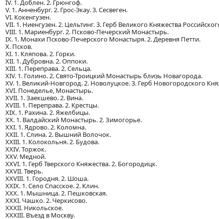
IV. 1. Доблен. 2. Грюнгоф.
V. 1. Анненбург. 2. Грос-Экау. 3. Сесвеген.
VI. Кокенгузен.
VII. 1. Ниенгузен. 2. Цельтинг. 3. Герб Великого Княжества Российског
VIII. 1. Мариенбург. 2. Псково-Печерский Монастырь.
IX. 1. Монахи Псково-Печерского Монастыря. 2. Деревня Петти.
X. Псков.
XI. 1. Кляпова. 2. Горки.
XII. 1. Дубровна. 2. Оппоки.
XIII. 1. Переправа. 2. Сельца.
XIV. 1. Голино. 2. Свято-Троицкий Монастырь близь Новагорода.
XV. 1. Великий-Новгород. 2. Новолуцкое. 3. Герб Новогородского Кня
XVI. Понеделье, Монастырь.
XVII. 1. Заекшево. 2. Вина.
XVIII. 1. Переправа. 2. Крестцы.
XIX. 1. Рахина. 2. Яжелбицы.
XX. 1. Валдайский Монастырь. 2. Зимогорье.
XXI. 1. Ядрово. 2. Коломна.
XXII. 1. Слина. 2. Вышний Волочок.
XXIII. 1. Колокольня. 2. Будова.
XXIV. Торжок.
XXV. Медной.
XXVI. 1. Герб Тверского Княжества. 2. Богородицк.
XXVII. Тверь.
XXVIII. 1. Городня. 2. Шоша.
XXIX. 1. Село Спасское. 2. Клин.
XXX. 1. Мышница. 2. Пешковская.
XXXI. Чашко. 2. Черкисово.
XXXII. Никольское.
XXXIII. Въезд в Москву.