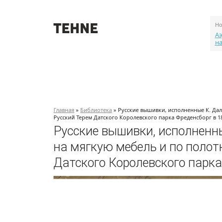
Но
Аэ
н
О проекте
События
Объекты
Главная
»
Библиотека
» Русские вышивки, исполненные К. Дал
Русский Терем Датского Королевского парка Фреденсборг в 188
Русские вышивки, исполненн
на мягкую мебель и по полот
Датского Королевского парка 