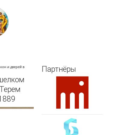
Поиск
кон и дверей в
Партнёры
 шелком
 Терем
 1889