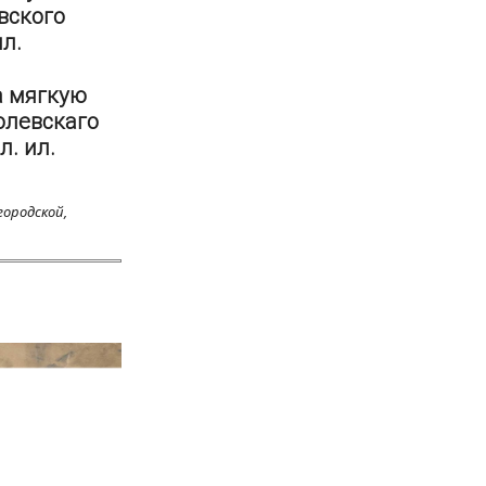
вского
ил.
а мягкую
олевскаго
л. ил.
городской,