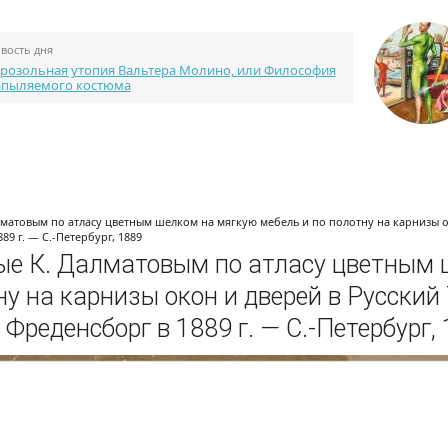
вость дня
розольная утопия Вальтера Молино, или Философия
апыляемого костюма
Каталог портфолио
Библиотека
Конкурсы
матовым по атласу цветным шелком на мягкую мебель и по полотну на карнизы о
9 г. — С.-Петербург, 1889
ые К. Далматовым по атласу цветным
ну на карнизы окон и дверей в Русский
Фреденсборг в 1889 г. — С.-Петербург,