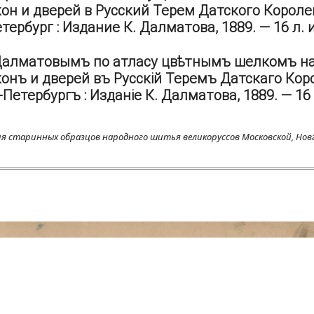
кон и дверей в Русский Терем Датского Короле
тербург : Издание К. Далматова, 1889. — 16 л. 
 Далматовымъ по атласу цвѣтнымъ шелкомъ н
конъ и дверей въ Русскій Теремъ Датскаго Кор
Петербургъ : Изданіе К. Далматова, 1889. — 16 
я старинных образцов народного шитья великоруссов Московской, Нов