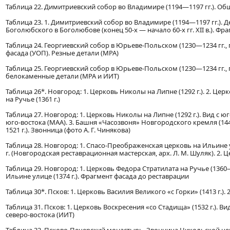
Таблица 22. Димитриевский собор во Владимире (1194—1197 гг.). Об
Таблица 23. 1. Димитриевский собор во Владимире (1194—1197 гг.). 
Боголюбского в Боголюбове (конец 50-х — начало 60-х гг. XII в.). Фр
Таблица 24. Георгиевский собор в Юрьеве-Польском (1230—1234 гг., 
фасада (УОП). Резные детали (МРА)
Таблица 25. Георгиевский собор в Юрьеве-Польском (1230—1234 гг., 
белокаменные детали (МРА и ИИТ)
Таблица 26*. Новгород: 1. Церковь Николы на Липне (1292 г.). 2. Цер
на Ручье (1361 г.)
Таблица 27. Новгород: 1. Церковь Николы на Липне (1292 г.). Вид с юг
юго-востока (МАА). 3. Башня «Часозвоня» Новгородского кремля (1443
1521 г.). Звонница (фото А. Г. Чинякова)
Таблица 28. Новгород: 1. Спасо-Преображенская церковь на Ильине ул
г. (Новгородская реставрационная мастерская, арх. Л. М. Шуляк). 2. Ц
Таблица 29. Новгород: 1. Церковь Федора Стратилата на Ручье (1360
Ильине улице (1374 г.). Фрагмент фасада до реставрации
Таблица 30*. Псков: 1. Церковь Василия Великого «с Горки» (1413 г.).
Таблица 31. Псков: 1. Церковь Воскресения «со Стадища» (1532 г.). Вид
северо-востока (ИИТ)