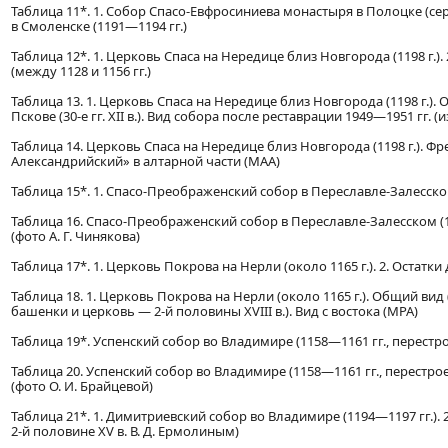
Таблица 11*. 1. Собор Спасо-Евфросиниева монастыря в Полоцке (сере
в Смоленске (1191—1194 гг.)
Таблица 12*. 1. Церковь Спаса на Нередице близ Новгорода (1198 г
(между 1128 и 1156 гг.)
Таблица 13. 1. Церковь Спаса на Нередице близ Новгорода (1198 г.)
Пскове (30-е гг. XII в.). Вид собора после реставрации 1949—1951 гг. (
Таблица 14. Церковь Спаса на Нередице близ Новгорода (1198 г.). Фр
Александрийский» в алтарной части (МАА)
Таблица 15*. 1. Спасо-Преображенский собор в Переславле-Залесском (
Таблица 16. Спасо-Преображенский собор в Переславле-Залесском (
(фото А. Г. Чинякова)
Таблица 17*. 1. Церковь Покрова на Нерли (около 1165 г.). 2. Остатки
Таблица 18. 1. Церковь Покрова на Нерли (около 1165 г.). Общий вид
башенки и церковь — 2-й половины XVIII в.). Вид с востока (МРА)
Таблица 19*. Успенский собор во Владимире (1158—1161 гг., перестро
Таблица 20. Успенский собор во Владимире (1158—1161 гг., перестрое
(фото О. И. Брайцевой)
Таблица 21*. 1. Димитриевский собор во Владимире (1194—1197 гг.).
2-й половине XV в. В. Д. Ермолиным)