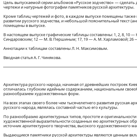
Цель выпускаемой серии альбомов «Русское зодчество» — сделать 
чертежи и натурные фотографии памятников русской архитектуры.
Кроме таблиц чертежей и фото, в каждом выпуске помещены также к
развитии русского зодчества, и небольшой пояснительный текст (а
помещены в выпуске.
В настоящем выпуске графические таблицы составлены: 1, 2, 8, 10 — Ю. С
Синдаровским; 12 — М. В. Першиным; 17, 19 — А. М. Харламовой; 26 —
Аннотации к таблицам составлены Л. Н. Максимовым.
Вводная статья А. Г. Чинякова.
Архитектура русского народа, начиная от древнейших построек Кие
отличалась глубоким идейным содержанием, национальным своео
разнообразием художественных форм.
На всех этапах своего более чем тысячелетнего развития русская а
русского народа, являлась составной частью его культуры.
По разнообразию архитектурных типов, простоте и оригинальности
художественной выразительности созданных ею архитектурных обра
источник архитектурного творчества, высокого художественного ма
Выдающиеся памятники русской архитектуры являются ценным вкла