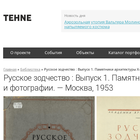
Новость дня
Аэрозольная утопия Вальтера Молин
напыляемого костюма
О проекте
События
Объекты
Каталог портф
Главная
»
Библиотека
» Русское зодчество : Выпуск 1. Памятники архитектуры 
Русское зодчество : Выпуск 1. Памят
и фотографии. — Москва, 1953