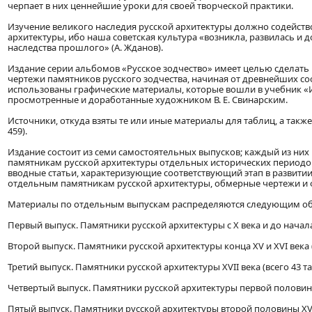
черпает в них ценнейшие уроки для своей творческой практики.
Изучение великого наследия русской архитектуры должно содейств
архитектуры, ибо наша советская культура «возникла, развилась и 
наследства прошлого» (А. Жданов).
Издание серии альбомов «Русское зодчество» имеет целью сделать
чертежи памятников русского зодчества, начиная от древнейших со
использованы графические материалы, которые вошли в учебник «Ис
просмотренные и доработанные художником В. Е. Свинарским.
Источники, откуда взяты те или иные материалы для таблиц, а также 
459).
Издание состоит из семи самостоятельных выпусков; каждый из ни
памятникам русской архитектуры отдельных исторических периодов
вводные статьи, характеризующие соответствующий этап в развитии 
отдельным памятникам русской архитектуры, обмерные чертежи и 
Материалы по отдельным выпускам распределяются следующим об
Первый выпуск. Памятники русской архитектуры с X века и до начала 
Второй выпуск. Памятники русской архитектуры конца XV и XVI века (
Третий выпуск. Памятники русской архитектуры XVII века (всего 43 т
Четвертый выпуск. Памятники русской архитектуры первой половины X
Пятый выпуск. Памятники русской архитектуры второй половины XVIII