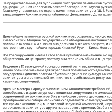
За предоставленные для публикации фотографии памятников русской а
др.) редакционная коллегия выражает благодарность Музею русской а
Главному управлению по охране памятников архитектуры (Ш. Е. Ратия
заведующему Архитектурным кабинетом Центрального Дома архитек
Древнейшие памятники русской архитектуры, сохранившиеся до наш
Киевской Руси. Мощное государственное объединение восточносла
половине IX века. В X и XI веках оно достигло высокого расцвета, 
построенные в крупнейших городах Киевской Руси — Киеве, Новгор
Все эти сооружения имели в свое время культовое назначение, но
общественными центрами; поэтому они строились обычно в центра
Введение в IX веке единой государственной религии, заменившей 
имело большое значение для укрепления политического единства 
государства. Единство религии обусловило усиление культурных св
архитектуры и строительной техники, что способствовало росту ма
каменных сооружений.
Древние мастера, наряду с выполнением канонических требований,
своеобразные в архитектурном отношении сооружения, не имеющие 
современной им архитектуре. Уже в наиболее ранних церковных соо
Преображенском соборе Чернигова складываются новые художест
тип храма с живописной, многоглавой наружной композицией, и пр
встречаются в архитектуре других народов этого времени. Особенно
сказываются в новгородских сооружениях: Софийском соборе, а поз