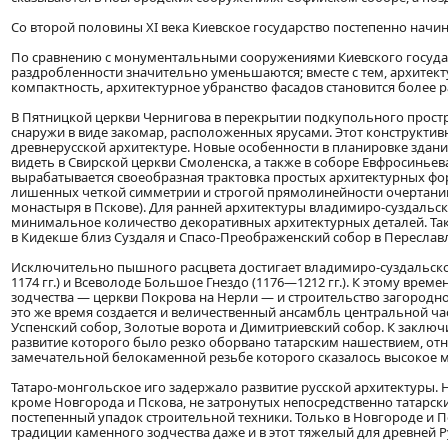
Со второй половины XI века Киевское государство постепенно начи
По сравнению с монументальными сооружениями Киевского госуд
раздробленности значительно уменьшаются; вместе с тем, архите
компактность, архитектурное убранство фасадов становится более
В Пятницкой церкви Чернигова в перекрытии подкупольного простр
снаружи в виде закомар, расположенных ярусами. Этот конструкти
древнерусской архитектуре. Новые особенности в планировке здан
видеть в Свирской церкви Смоленска, а также в соборе Евфросиньев
вырабатывается своеобразная трактовка простых архитектурных фо
лишенных четкой симметрии и строгой прямолинейности очертаний
монастыря в Пскове). Для ранней архитектуры владимиро-суздальск
минимальное количество декоративных архитектурных деталей. Та
в Кидекше близ Суздаля и Спасо-Преображенский собор в Переслав
Исключительно пышного расцвета достигает владимиро-суздальско
1174 гг.) и Всеволоде Большое Гнездо (1176—1212 гг.). К этому вре
зодчества — церкви Покрова на Нерли — и строительство загородно
это же время создается и величественный ансамбль центральной ча
Успенский собор, Золотые ворота и Димитриевский собор. К заклю
развитие которого было резко оборвано татарским нашествием, отно
замечательной белокаменной резьбе которого сказалось высокое м
Татаро-монгольское иго задержало развитие русской архитектуры. 
кроме Новгорода и Пскова, не затронутых непосредственно татарск
постепенный упадок строительной техники. Только в Новгороде и 
традиции каменного зодчества даже и в этот тяжелый для древней Р