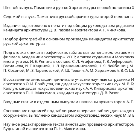
Шестой выпуск. Памятники русской архитектуры первой половины XIX
Седьмой выпуск. Памятники русской архитектуры второй половины XI
Издание подготовлено к печати под общим руководством редакционн
кандидата архитектуры Д. В. Разова и архитектора А. Г. Чинякова.
Подбор фотографий в основном произведен кандидатом архитектуры
русской архитектуры».
Подготовка к печати графических таблиц выполнена коллективом н
филиала, Академии архитектуры УССР, а также студентами Московск
института им. И. Е. Репина в составе: С. Л. Агафонова, Г. В. Алферовой, 
Васильева, И. Г. Кадиной, Н. Л. Крашенинниковой, Н. Я. Лейбошиц, М. 
П. Сосиной, М. 3. Тарановской, А. Ш. Тевьян, А. М. Харламовой, В. Ф. Ш
В составлении аннотаций принимали участие научные сотрудники И
архитектор О. И. Брайцева, кандидат искусствоведческих наук М. В. 
Каплун, кандидат искусствоведческих наук А. А. Кипарисова, архитек
архитектор П. Н. Максимов, кандидат архитектуры Д. В. Разов.
Вводные статьи к отдельным выпускам написаны архитектором А. Г
Составление подписей под таблицами и перечня таблиц для каждого
сооружений, выполнено кандидатом искусствоведческих наук М. В.
Научное редактирование текста аннотаций проведено архитектором А
Будылиной и архитектора П. Н. Максимова.