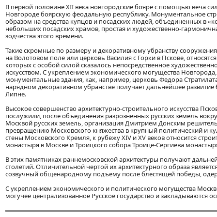
В первой половине XII века новгородские бояре с помощью веча сил
Новгороде боярскую феодальную республику. Монументальное строи
образом на средства купцов и посадских людей, объединенных в «ко
небольших посадских храмов, простая и художественно-гармонична
зодчества этого времени.
Такие скромные по размеру и декоративному убранству сооружения,
на Волотовом поле или церковь Василия с Горки в Пскове, относят
которых с особой силой сказалось непосредственное художественно
искусством. С укреплением экономического могущества Новгорода, 
монументальные здания, как, например, церковь Федора Стратилата
нарядном декоративном убранстве получает дальнейшее развитие 
Липне.
Высокое совершенство архитектурно-строительного искусства Пско
послужили, после объединения разрозненных русских земель вокру
Москвой русских земель, организация Дмитрием Донским решитель
превращению Московского княжества в крупный политический и кул
стены Московского Кремля, к рубежу XIV и XV веков относится стро
монастыря в Москве и Троицкого собора Троице-Сергиева монастыря
В этих памятниках раннемосковской архитектуры получают дальне
столетий. Отличительной чертой их архитектурного образа являет
созвучный общенародному подъему после блестящей победы, одер
С укреплением экономического и политического могущества Москвы
могучее централизованное Русское государство и закладываются о