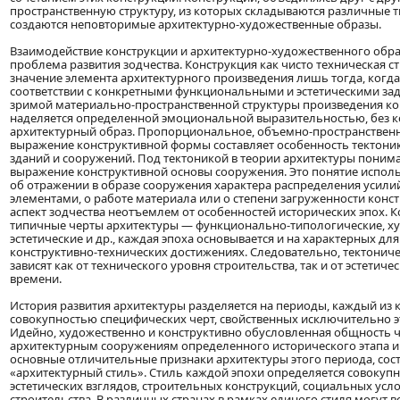
пространственную структуру, из которых складываются различные 
создаются неповторимые архитектурно-художественные образы.
Взаимодействие конструкции и архитектурно-художественного обр
проблема развития зодчества. Конструкция как чисто техническая ст
значение элемента архитектурного произведения лишь тогда, когда
соответствии с конкретными функциональными и эстетическими за
зримой материально-пространственной структуры произведения к
наделяется определенной эмоциональной выразительностью, без 
архитектурный образ. Пропорциональное, объемно-пространственн
выражение конструктивной формы составляет особенность тектоник
зданий и сооружений. Под тектоникой в теории архитектуры поним
выражение конструктивной основы сооружения. Это понятие использ
об отражении в образе сооружения характера распределения усили
элементами, о работе материала или о степени загруженности конс
аспект зодчества неотъемлем от особенностей исторических эпох. К
типичные черты архитектуры — функционально-типологические, х
эстетические и др., каждая эпоха основывается и на характерных дл
конструктивно-технических достижениях. Следовательно, тектонич
зависят как от технического уровня строительства, так и от эстетиче
времени.
История развития архитектуры разделяется на периоды, каждый из 
совокупностью специфических черт, свойственных исключительно э
Идейно, художественно и конструктивно обусловленная общность ч
архитектурным сооружениям определенного исторического этапа 
основные отличительные признаки архитектуры этого периода, сос
«архитектурный стиль». Стиль каждой эпохи определяется совоку
эстетических взглядов, строительных конструкций, социальных усл
строительства. В различных странах в рамках единого стиля могут в