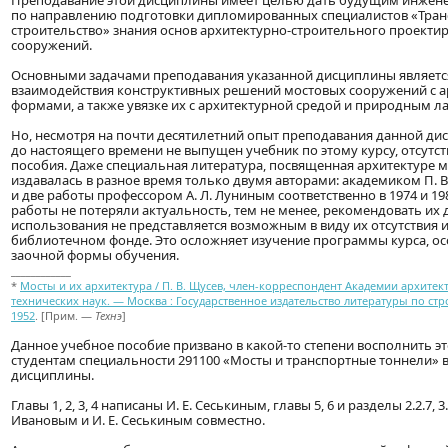
Преподавание этой дисциплины имеет целью дать будущим инжен
по направлению подготовки дипломированных специалистов «Тран
строительство» знания основ архитектурно-строительного проекти
сооружений.
Основными задачами преподавания указанной дисциплины являетс
взаимодействия конструктивных решений мостовых сооружений с 
формами, а также увязке их с архитектурной средой и природным 
Но, несмотря на почти десятилетний опыт преподавания данной ди
до настоящего времени не выпущен учебник по этому курсу, отсутс
пособия. Даже специальная литература, посвященная архитектуре мо
издавалась в разное время только двумя авторами: академиком П. В
и две работы профессором А. Л. Луниным соответственно в 1974 и 198
работы не потеряли актуальность, тем не менее, рекомендовать их
использования не представляется возможным в виду их отсутствия 
библиотечном фонде. Это осложняет изучение программы курса, о
заочной формы обучения.
____________
*
Мосты и их архитектура / П. В. Щусев, член-корреспондент Академии архитек
технических наук. — Москва : Государственное издательство литературы по стр
1952
.
[Прим. —
Технэ
]
Данное учебное пособие призвано в какой-то степени восполнить э
студентам специальности 291100 «Мосты и транспортные тоннели» 
дисциплины.
Главы 1, 2, 3, 4 написаны И. Е. Сеськиным, главы 5, 6 и разделы 2.2.7, 3.
Ивановым и И. Е. Сеськиным совместно.