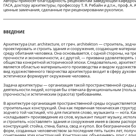
Авторы приносят благодарность рецензентам заведующей кафедрой
ГАСА, доктору архитектуры, профессору Т. Я. Ребайн и д.т.н., проф. А.
ценные замечания, сделанные при рецензировании рукописи.
ВВЕДЕНИЕ
Архитектура (лат. architecture, от греч. architekton — строитель, зодч
проектировать и строить здания и сооружения, создающие матери
среду обитания человека. Она основывается, с одной стороны, на тр
прочности и экономичности, а с другой, — призвана удовлетворять 
общества конкретной исторической эпохи. Следовательно, архитек
является областью материального производства и видом художестве
вид художественного творчества архитектура входит в сферу духовн
эстетически формирует окружение человека.
Задача архитектуры — организация такой пространственной среды 
деятельности людей, которая бы отвечала функциональным (польза
(прочность) и эстетическим (красота) требованиям.
В архитектуре организация пространственной среды осуществляетс
строительных конструкций. Она как первичная техническая структур
зодчего той частицей, что для писателя слово, музыканта — нота. Ка
«складывает» произведение из слов, музыкант пишет музыку, использ
и строитель «составляет» здания и сооружения имея в своем распор
конструкций: стойка, стена, балка, свод и купол. Все безграничное 
форм, созданных человечеством за последние пять тысяч лет, пол
сочетанием этих конструкций. Конструкции, объединяясь друг с дру