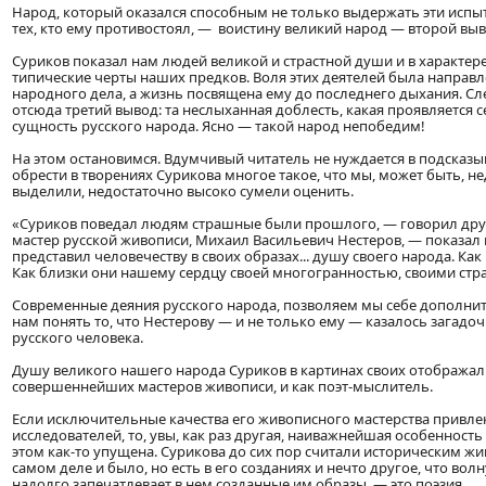
Народ, который оказался способным не только выдержать эти испыт
тех, кто ему противостоял, — воистину великий народ — второй выв
Суриков показал нам людей великой и страстной души и в характер
типические черты наших предков. Воля этих деятелей была направл
народного дела, а жизнь посвящена ему до последнего дыхания. С
отсюда третий вывод: та неслыханная доблесть, какая проявляется се
сущность русского народа. Ясно — такой народ непобедим!
На этом остановимся. Вдумчивый читатель не нуждается в подсказы
обрести в творениях Сурикова многое такое, что мы, может быть, н
выделили, недостаточно высоко сумели оценить.
«Суриков поведал людям страшные были прошлого, — говорил дру
мастер русской живописи, Михаил Васильевич Нестеров, — показал
представил человечеству в своих образах... душу своего народа. Как
Как близки они нашему сердцу своей многогранностью, своими ст
Современные деяния русского народа, позволяем мы себе дополнить
нам понять то, что Нестерову — и не только ему — казалось загадо
русского человека.
Душу великого нашего народа Суриков в картинах своих отображал 
совершеннейших мастеров живописи, и как поэт-мыслитель.
Если исключительные качества его живописного мастерства привле
исследователей, то, увы, как раз другая, наиважнейшая особенность
этом как-то упущена. Сурикова до сих пор считали историческим жи
самом деле и было, но есть в его созданиях и нечто другое, что вол
надолго запечатлевает в нем созданные им образы, — это поэзия.