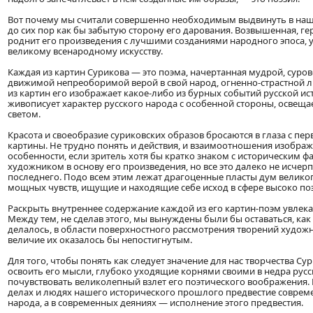
Вот почему мы считали совершенно необходимым выдвинуть в наши
до сих пор как бы забытую сторону его дарования. Возвышенная, ге
роднит его произведения с лучшими созданиями народного эпоса, у
великому всенародному искусству.
Каждая из картин Сурикова — это поэма, начертанная мудрой, суро
движимой непреоборимой верой в свой народ, огненно-страстной 
из картин его изображает какое-либо из бурных событий русской ис
живописует характер русского народа с особенной стороны, освеща
светом.
Красота и своеобразие суриковских образов бросаются в глаза с перв
картины. Не трудно понять и действия, и взаимоотношения изобра
особенности, если зритель хотя бы кратко знаком с историческим 
художником в основу его произведения, но все это далеко не исче
последнего. Подо всем этим лежат драгоценные пласты дум велико
мощных чувств, ищущие и находящие себе исход в сфере высоко по
Раскрыть внутреннее содержание каждой из его картин-поэм увлека
Между тем, не сделав этого, мы вынуждены были бы оставаться, как 
делалось, в области поверхностного рассмотрения творений худож
величие их оказалось бы непостигнутым.
Для того, чтобы понять как следует значение для нас творчества Су
освоить его мысли, глубоко уходящие корнями своими в недра русс
почувствовать великолепный взлет его поэтического воображения.
делах и людях нашего исторического прошлого предвестие соврем
народа, а в современных деяниях — исполнение этого предвестия.