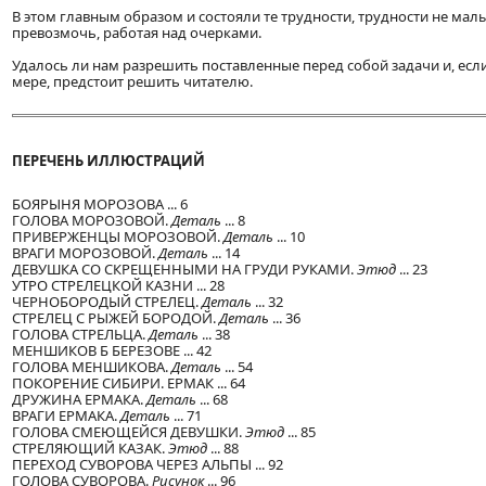
В этом главным образом и состояли те трудности, трудности не мал
превозмочь, работая над очерками.
Удалось ли нам разрешить поставленные перед собой задачи и, если
мере, предстоит решить читателю.
ПЕРЕЧЕНЬ ИЛЛЮСТРАЦИЙ
БОЯРЫНЯ МОРОЗОВА ... 6
ГОЛОВА МОРОЗОВОЙ.
Деталь
... 8
ПРИВЕРЖЕНЦЫ МОРОЗОВОЙ.
Деталь
... 10
ВРАГИ МОРОЗОВОЙ.
Деталь
... 14
ДЕВУШКА СО СКРЕЩЕННЫМИ НА ГРУДИ РУКАМИ.
Этюд
... 23
УТРО СТРЕЛЕЦКОЙ КАЗНИ ... 28
ЧЕРНОБОРОДЫЙ СТРЕЛЕЦ.
Деталь
... 32
СТРЕЛЕЦ С РЫЖЕЙ БОРОДОЙ.
Деталь
... 36
ГОЛОВА СТРЕЛЬЦА.
Деталь
... 38
МЕНШИКОВ Б БЕРЕЗОВЕ ... 42
ГОЛОВА МЕНШИКОВА.
Деталь
... 54
ПОКОРЕНИЕ СИБИРИ. ЕРМАК ... 64
ДРУЖИНА ЕРМАКА.
Деталь
... 68
ВРАГИ ЕРМАКА.
Деталь
... 71
ГОЛОВА СМЕЮЩЕЙСЯ ДЕВУШКИ.
Этюд
... 85
СТРЕЛЯЮЩИЙ КАЗАК.
Этюд
... 88
ПЕРЕХОД СУВОРОВА ЧЕРЕЗ АЛЬПЫ ... 92
ГОЛОВА СУВОРОВА.
Рисунок
... 96