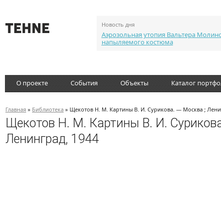
Новость дня
Аэрозольная утопия Вальтера Молин
напыляемого костюма
О проекте
События
Объекты
Каталог портф
Главная
»
Библиотека
» Щекотов Н. М. Картины В. И. Сурикова. — Москва ; Лени
Щекотов Н. М. Картины В. И. Сурикова
Ленинград, 1944