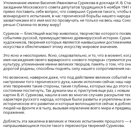
Упоминание имени Василия Ивановича Сурикова в докладе И. В. Ст
заседании Московского совета депутатов трудящихся 6 ноября 1941 
прямо поставить себе вопрос, что совершил Суриков такого, чтобы 
всенародного испытания, в час героической борьбы нашего народа
захватчиками его имя могло прозвучать не только на весь наш Союз,
речью Сталина по всему миру?
Суриков — блестящий мастер живописи, творчество которого посв
событиям русской, преимущественно древнерусской истории. Сурик
художников, творения которых являются наивысшими достижениям
искусства и обеспечивают этому искусству мировое значение.
Это ясно и неоспоримо. Ясно, следовательно, и то, что в момент, ко
имя насаждения своего варварского «нового порядка» стремится у
культуру, упоминание имени великих творцов, память о том, что он
дорогой родины, способны поднять силу нашего сопротивления на
Но возможно, наверное даже, что под действием великих событий 
настроении того героического духа, каким исполнен сейчас наш нар
этих творениях такие стороны, такие глубины, которых мы до этого 
состоянии постигнуть. Так думали мы и, приступив еще раз, с новы
картин В. И. Сурикова, нашли в них во многих случаях раскрытие тех
характере русского народа, которые были развиты и укреплены в 
историческом его развитии и которые воплощаются сейчас в добле
людей на фронте и в тылу, вызывая изумление всего мира и предве
поражение.
Доблесть эта закалена в великих и тяжких испытаниях прошлого — в
напрашивающихся после такого пересмотра творений Сурикова.