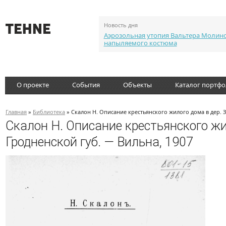
Новость дня
Аэрозольная утопия Вальтера Молин
напыляемого костюма
О проекте
События
Объекты
Каталог портф
Главная
»
Библиотека
» Скалон Н. Описание крестьянского жилого дома в дер. З
Скалон Н. Описание крестьянского жил
Гродненской губ. — Вильна, 1907