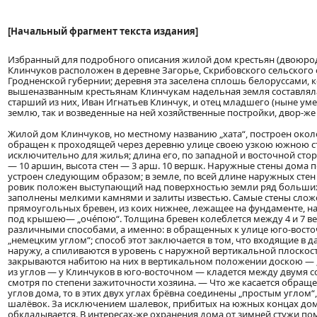
[Начальный фрагмент текста издания]
Избранный для подробного описания жилой дом крестьян (двоюрод
Клинчуков расположен в деревне Загорье, Скрибовского сельского 
Гродненской губернии; деревня эта заселена сплошь белоруссами
вышеназванным крестьянам Клинчукам надельная земля составляла 
старший из них, Иван Игнатьев Клинчук, и отец младшего (ныне ум
землю, так и возведенные на ней хозяйственные постройки, двор-ж
Жилой дом Клинчуков, но местному названию „хата“, построен около
обращен к проходящей через деревню улице своею узкою южною с
исключительно для жилья; длина его, по западной и восточной сто
— 10 аршин, высота стен — 3 арш. 10 вершк. Наружные стены дома п
устроен следующим образом; в земле, по всей длине наружных стен 
ровик положен выступающий над поверхностью земли ряд больших
заполнены мелкими камнями и залиты известью. Самые стены сложе
прямоугольных бревен, из коих нижнее, лежащее на фундаменте, назы
под крышею— „оче́пою“. Толщина бревен колеблется между 4 и 7 в
различными способами, а именно: в обращенных к улице юго-вост
„немецким углом“; способ этот заключается в том, что входящие в 
наружу, а спиливаются в уровень с наружной вертикальной плоскос
закрываются набитою на них в вертикальном положении доскою — „
из углов — у Клинчуков в юго-восточном — кладется между двумя 
смотря по степени зажиточности хозяина. — Что же касается обращ
углов дома, то в этих двух углах брёвна соединены „простым углом“
шалёвок. За исключением шалевок, прибитых на южных концах дома
обкладывается. В интересах-же охранения дома от зимней стужи по