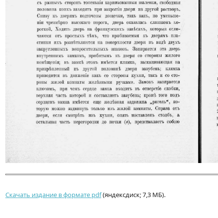
Скачать издание в формате pdf
(яндексдиск; 7,3 МБ).