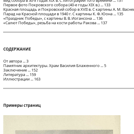
Вид собора в 30-х годах XIX в. С литографии того времени ... 131
Первое фото Покровского собора (40-е годы XIX в.) ... 133
Красная площадь и Покровский собор в XVII в. С картины А. М. Васнецо
Парад на Красной площади в 1940 г. С картины К. Ф. Юона ... 135
«Праздник Победы», с картины В. В. Иогансона ... 136
«Салют Победы», резьба на кости работы Ракова ... 137
СОДЕРЖАНИЕ
От автора ... 3
Памятник архитектуры. Храм Василия Блаженного ... 5
Заключение ... 152
Литература ... 159
Иллюстрации ... 163
Примеры страниц