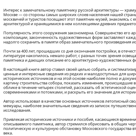
Интерес к замечательному памятнику русской архитектуры — храму
Москве — со стороны самых широких слоев населения нашей страны
москвичей и туристов посещают этот памятник-музей, знакомясь с е
архитектурой и хранящимися в нем коллекциями древних предмето
Популярность этого сооружения закономерна. Совершенство его ар
композиции, законченность художественных форм заставляют каждог
надолго сохранить в памяти образ замечательного произведения ис
Почти за 400 лет, прошедших со дня окончания постройки, в отечес
литературе накопилось немало работ, с разных точек зрения осве
памятника и дающих описание его архитектурно-художественных ф
В настоящей книге автор ставил своей целью собрать и систематизи
ценные и интересные сведения из редких и малодоступных для шир
исторических источников и на этой основе наиболее полно и докум
картину строительства собора, показать изменения, происшедшие в
облике в течение четырех столетий, рассказать об эстетической оце
современниками и потомками, и раскрыть его значение для истории
Автор использовал в качестве основных источников летописный свод
мемуары, наиболее значительные сведения из записок путешестве
исследования.
Привлекая исторические источники и пособия, касающиеся времен
описываемого памятника, автор стремился обрисовать в общих чер
политическую и культурную обстановку Московского государства в
века.