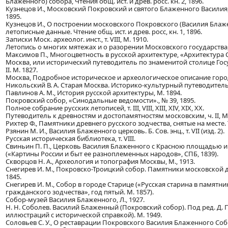
Блаженного) собора, Чтения общ. ист. и древ. росс. кн. 2, 1896.
Кузнецов И., Московский Покровский и святого Блаженного Василия, 
1895.
Кузнецов И., О построении московского Покровского (Василия Блаж
летописные данные. Чтение общ. ист. и древ. росс, кн. 1, 1896.
Записки Моск. археолог. инст., т. VIII, М. 1910.
Летопись о многих мятежах и о разорении Московского государства,
Максимов П., Многоцветность в русской архитектуре, «Архитектура С
Москва, или исторический путеводитель по знаменитой столице Госу
II. М. 1827.
Москва, Подробное историческое и археологическое описание города, т
Никольский В. А. Старая Москва. Историко-культурный путеводитель,
Павлинов А. М., История русской архитектуры, М. 1894.
Покровский собор, «Синодальные ведомости»., № 39, 1895.
Полное собрание русских летописей, т. III, VIII, XIII, XIV, XIX, XX.
Путеводитель к древностям и достопамятностям московским, ч. II, М.
Рихтер Ф., Памятники древнего русского зодчества, снятые на месте. Т
Рзянин М. И., Василия Блаженного церковь. Б. Сов. энц., т. VII (изд. 2).
Русская историческая библиотека, т. VIII.
Свиньин П. П., Церковь Василия Блаженного с Красною площадью 
(«Картины России и быт ее разноплеменных народов», СПБ, 1839).
Скворцов Н. А., Археология и топография Москвы, М., 1913.
Снегирев И. М., Покровско-Троицкий собор. Памятники московской 
1845.
Снегирев И. М., Собор в городе Старице («Русская старина в памятн
гражданского зодчества», год пятый. М. 1857).
Собор-музей Василия Блаженного, Л., 1927.
Н. Н. Соболев. Василий Блаженный (Покровский собор). Под ред. Д. 
иллюстраций с исторической справкой). М. 1949.
Соловьев С. У., О реставрации Покровского Василия Блаженного Соб