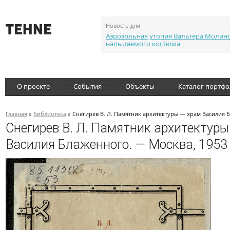
Новость дня
Аэрозольная утопия Вальтера Молин
напыляемого костюма
О проекте
События
Объекты
Каталог портф
Главная
»
Библиотека
» Снегирев В. Л. Памятник архитектуры — храм Василия 
Снегирев В. Л. Памятник архитектуры
Василия Блаженного. — Москва, 1953