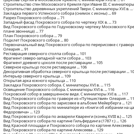
Строительство стен Московского Кремля при Иване III. С миниатюры XV
Строительство деревянных укреплений Твери. С миниатюры XVI в. ... 
Закладка первого Успенского собора (снимок с иконы) ... 69
Разрез Покровского собора ... 71
Западный фасад Покровского собора по чертежу XIX в. ... 73
Вид Покровского собора по Годуновскому чертежу Московского Кр
плане звонница) ... 77
План Покровского собора ... 79
Подклет Покровского собора ... 80
Первоначальный вид Покровского собора по перерисовке с гравюр
Олеария ... 91
Реставрация северного столпа собора ... 101
Фрагмент северо-западной части собора ... 103
Фрагмент древнего цоколя после реставрации ... 105
Северное крыльцо после реставрации ... 106
Декоративная обработка северного крыльца после реставрации ... 1
Интерьер северного крыльца ... 109
Открытая арка южного крыльца ... 110
Закладка Покровского собора. С миниатюры XVI в. ... 115
Освящение Покровского собора. С миниатюры XVI в. ... 116
Покровский собор в завершенном виде. С миниатюры XVI в. ... 117
Вид Покровского собора по гравюре из «Путешествия» Олеария ... 1
Вид Покровского собора по зарисовке в альбоме Мейерберга ... 121
Вид Покровского собора по миниатюре из «Книги об избрании на ц
Федоровича» ... 123
Вид Покровского собора по акварели Кваренги (конец XVIII в.) ... 125
Вид Покровского собора по картине Гильфердинга (1787 г.) ... 126
Вид Красной площади и Покровского собора по картине Алексеева (нач
Вид Покровского собора по картине Алексеева ... 129