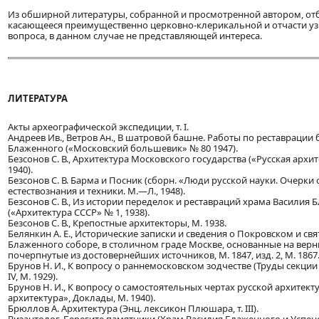
Из обширной литературы, собранной и просмотренной автором, от
касающееся преимущественно церковно-клерикальной и отчасти у
вопроса, в данном случае не представляющей интереса.
ЛИТЕРАТУРА
Акты археографической экспедиции, т. I.
Андреев Ив., Ветров Ан., В шатровой башне. Работы по реставрации
Блаженного («Московский большевик» № 80 1947).
Безсонов С. В., Архитектура Московского государства («Русская архи
1940).
Безсонов С. В. Барма и Посник (сборн. «Люди русской науки. Очерк
естествознания и техники. М.—Л., 1948).
Безсонов С. В., Из истории переделок и реставраций храма Василия
(«Архитектура СССР» № 1, 1938).
Безсонов С. В., Крепостные архитекторы, М. 1938.
Белянкин А. Е., Исторические записки и сведения о Покровском и св
Блаженного соборе, в столичном граде Москве, основанные на верн
почерпнутые из достовернейших источников, М. 1847, изд. 2, М. 1867
Брунов Н. И., К вопросу о раннемосковском зодчестве (Труды секци
IV, М. 1929).
Брунов Н. И., К вопросу о самостоятельных чертах русской архитекту
архитектура», Доклады, М. 1940).
Брюллов А. Архитектура (Энц. лексикон Плюшара, т. III).