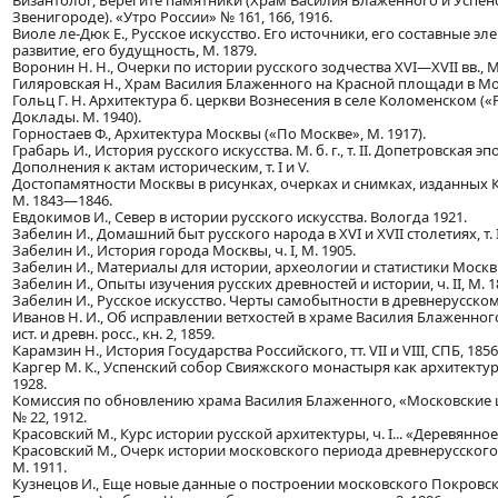
Византолог, Берегите памятники (Храм Василия Блаженного и Успен
Звенигороде). «Утро России» № 161, 166, 1916.
Виоле ле-Дюк Е., Русское искусство. Его источники, его составные э
развитие, его будущность, М. 1879.
Воронин Н. Н., Очерки по истории русского зодчества XVI—XVII вв., М
Гиляровская Н., Храм Василия Блаженного на Красной площади в Мос
Гольц Г. Н. Архитектура б. церкви Вознесения в селе Коломенском («
Доклады. М. 1940).
Горностаев Ф., Архитектура Москвы («По Москве», М. 1917).
Грабарь И., История русского искусства. М. б. г., т. II. Допетровская эп
Дополнения к актам историческим, т. I и V.
Достопамятности Москвы в рисунках, очерках и снимках, изданны
М. 1843—1846.
Евдокимов И., Север в истории русского искусства. Вологда 1921.
Забелин И., Домашний быт русского народа в XVI и XVII столетиях, т. I, 
Забелин И., История города Москвы, ч. I, М. 1905.
Забелин И., Материалы для истории, археологии и статистики Москвы, 
Забелин И., Опыты изучения русских древностей и истории, ч. II, М. 1
Забелин И., Русское искусство. Черты самобытности в древнерусском 
Иванов Н. И., Об исправлении ветхостей в храме Василия Блаженного 
ист. и древн. росс., кн. 2, 1859.
Карамзин Н., История Государства Российского, тт. VII и VIII, СПБ, 1856
Каргер М. К., Успенский собор Свияжского монастыря как архитекту
1928.
Комиссия по обновлению храма Василия Блаженного, «Московские 
№ 22, 1912.
Красовский М., Курс истории русской архитектуры, ч. I... «Деревянное
Красовский М., Очерк истории московского периода древнерусского
М. 1911.
Кузнецов И., Еще новые данные о построении московского Покровск