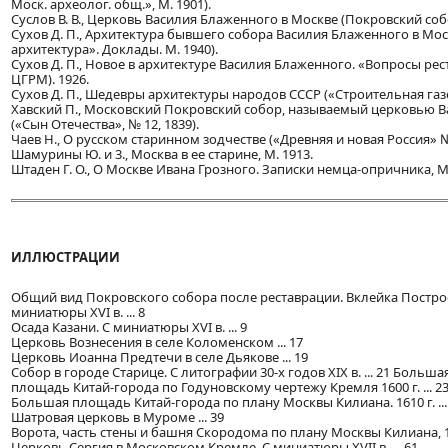
Моск. археолог. общ.», М. 1901).
Суслов В. В., Церковь Василия Блаженного в Москве (Покровский собо
Сухов Д. П., Архитектура бывшего собора Василия Блаженного в Моск
архитектура». Доклады. М. 1940).
Сухов Д. П., Новое в архитектуре Василия Блаженного. «Вопросы рест
ЦГРМ). 1926.
Сухов Д. П., Шедевры архитектуры народов СССР («Строительная газет
Хавский П., Московский Покровский собор, называемый церковью 
(«Сын Отечества», № 12, 1839).
Чаев Н., О русском старинном зодчестве («Древняя и новая Россия» № 
Шамурины Ю. и 3., Москва в ее старине, М. 1913.
Штаден Г. О., О Москве Ивана Грозного. Записки немца-опричника, М.
ИЛЛЮСТРАЦИИ
Общий вид Покровского собора после реставрации. Вклейка Постро
миниатюры XVI в. ... 8
Осада Казани. С миниатюры XVI в. ... 9
Церковь Вознесения в селе Коломенском ... 17
Церковь Иоанна Предтечи в селе Дьякове ... 19
Собор в городе Старице. С литографии 30-х годов XIX в. ... 21 Больш
площадь Китай-города по Годуновскому чертежу Кремля 1600 г. ... 2
Большая площадь Китай-города по плану Москвы Килиана. 1610 г. ...
Шатровая церковь в Муроме ... 39
Ворота, часть стены и башня Скородома по плану Москвы Килиана, 1610
Церковь Сергия в Московском Кремле. С миниатюры XVII в. ... 61