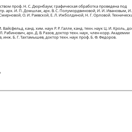
ством проф. Н. С. Дюрнбаум; графическая обработка проведена под
. арх. И. П. Домшлак, арх. В. С. Полумордвиновой, И. И. Ивановым, И. 
 Смирновой, О. И. Раевской, Е. Л. Ижболдиной, Н. Г. Орловой. Техническ
 Вайсфельд, канд. хим. наук Р. Р. Галле, канд. техн. наук Ц. И. Кроль, доц
Л. Рабинович, арх. Д. В. Разов, доктор техн. наук, член-корр. Академии
, инж. Б. Г. Тахтамышев, доктор техн. наук проф. Б. Ф. Федоров.
о