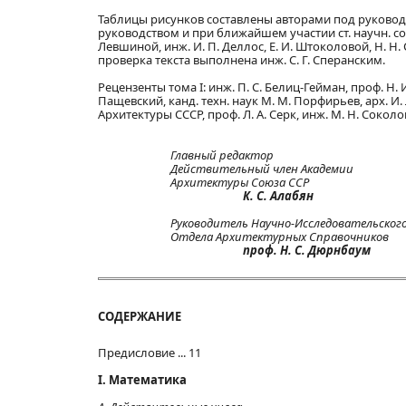
Таблицы рисунков составлены авторами под руковод
руководством и при ближайшем участии ст. научн. сотр
Левшиной, инж. И. П. Деллос, Е. И. Штоколовой, Н. Н.
проверка текста выполнена инж. С. Г. Сперанским.
Рецензенты тома I: инж. П. С. Белиц-Гейман, проф. Н. И.
Пащевский, канд. техн. наук М. М. Порфирьев, арх. И. 
Архитектуры СССР, проф. Л. А. Серк, инж. М. Н. Соколов
Главный редактор
Действительный член Академии
Архитектуры Союза ССР
К. С. Алабян
Руководитель Научно-Исследовательског
Отдела Архитектурных Справочников
проф. Н. С. Дюрнбаум
СОДЕРЖАНИЕ
Предисловие ... 11
I. Математика