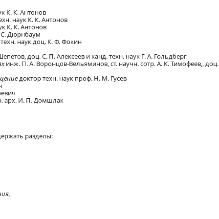
ук К. К. Антонов
ехн. наук К. К. Антонов
ук К. К. Антонов
. С. Дюрнбаум
техн. наук доц. К. Ф. Фокин
Шепетов, доц. С. П. Алексеев и канд. техн. наук Г. А. Гольдберг
ях
инж. П. А. Воронцов-Вельяминов, ст. научн. сотр. А. К. Тимофеев,, доц. 
ещение
доктор техн. наук проф. Н. М. Гусев
н
аревич
р. арх. И. П. Домшлак
одержать разделы:
ния,