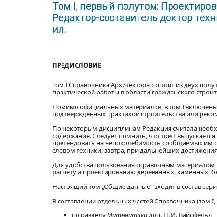
Том I, первый полутом: Проектиров
Редактор-составитель доктор технич
ил.
ПРЕДИСЛОВИЕ
Том I Справочника Архитектора состоит из двух пол
практической работы в области гражданского строит
Помимо официальных материалов, в том I включены 
подтвержденных практикой строительства или рек
По некоторым дисциплинам Редакция считала необх
содержание. Следует помнить, что том I выпускается
претендовать на непоколебимость сообщаемых им св
словом техники, завтра, при дальнейших достижения
Для удобства пользования справочным материалом из 
расчету и проектированию деревянных, каменных, б
Настоящий том „Общие данные“ входит в состав сер
В составлении отдельных частей Справочника (том I,
по разделу
Математика
доц. Н. И. Вайсфельд