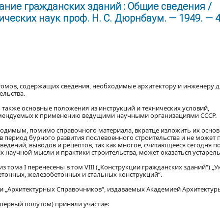
ание гражданских зданий : Общие сведения /
еских наук проф. Н. С. Дюрнбаум. — 1949. — 40
утомов, содержащих сведения, необходимые архитектору и инженеру 
ельства.
также основные положения из инструкций и технических условий,
омендуемых к применению ведущими научными организациями СССР.
одимым, помимо справочного материала, вкратце изложить их осно
 в период бурного развития послевоенного строительства и не может 
едений, выводов и рецептов, так как многое, считающееся сегодня 
х научной мысли и практики строительства, может оказаться устарел
тома I перенесены в том VIII („Конструкции гражданских зданий“) „У
етонных, железобетонных и стальных конструкций“.
ии „Архитектурных Справочников“, издаваемых Академией Архитектуры
 первый полутом) приняли участие: