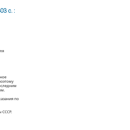
3 с. :
для
вное
поэтому
последним
ым.
казания по
 СССР.