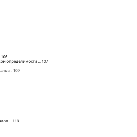
 106
ой определимости ... 107
лов .. 109
ов ... 119