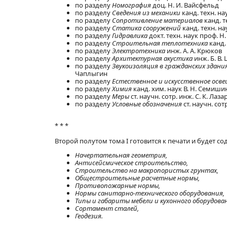
по разделу
Номография
доц. Н. И. Вайсфельд
по разделу
Сведения из механики
канд. техн. на
по разделу
Сопротивление материалов
канд. т
по разделу
Статика сооружений
канд. техн. на
по разделу
Гидравлика
докт. техн. наук проф. Н
по разделу
Строительная теплотехника
канд. 
по разделу
Электротехника
инж. А. А. Крюков
по разделу
Архитектурная акустика
инж. Б. В. 
по разделу
Звукоизоляция в гражданских здани
Чаплыгин
по разделу
Естественное и искусственное осв
по разделу
Химия
канд. хим. наук В. Н. Семиши
по разделу
Меры
ст. научн. сотр. инж. С. К. Лаз
по разделу
Условные обозначения
ст. научн. сот
* * *
Второй полутом тома I готовится к печати и будет с
Начертательная геометрия,
Антисейсмическое строительство,
Строительство на макропористых грунтах,
Общестроительные расчетные нормы,
Противопожарные нормы,
Нормы санитарно-технического оборудования,
Типы и габариты мебели и кухонного оборудова
Сортамент сталей,
Геодезия.