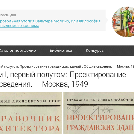
вость дня
розольная утопия Вальтера Молино, или Философия
апыляемого костюма
Каталог портфолио
Библиотека
Конкурсы
вый полутом: Проектирование гражданских зданий : Общие сведения. — Москва, 1
м I, первый полутом: Проектирование
сведения. — Москва, 1949