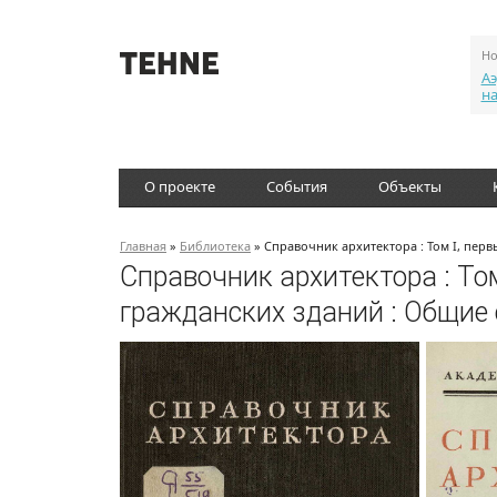
Но
Аэ
н
О проекте
События
Объекты
Главная
»
Библиотека
» Справочник архитектора : Том I, пер
Справочник архитектора : То
гражданских зданий : Общие 