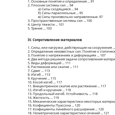
1. Основные понятия и определения ... 91
2. Плоские системы сил ... 94
а) Силы сходящиеся ... 94
б) Силы параллельные ... 95
в) Силы произвольно направленные. 97
3. Пространственные системы сил ... 100
4. Центр тяжести ... 101
5. Трение ... 103
IV. Сопротивление материалов
1. Силы, или нагрузки, действующие на сооружения ...
2. Определение неизвестных сил. Понятие о статическ
3. Понятие о напряжениях и деформациях ... 107
4. Два метода решения задачи сопротивления материа
5. Виды деформаций ... 111
6. Растяжение или сжатие ... 111
7. Сдвиг ... 113
8. Изгиб ... 113
9. Кручение ... 115
10. Косой изгиб ... 117
11. Внецентренное сжатие или растяжение ... 117
12. Изгиб и кручение ... 118
13. Продольный изгиб. Устойчивость ... 118
14. Жесткость ... 119
15. Механические характеристики некоторых материал
16. Коэфициенты Пуассона ... 120
17. Коэфициенты линейного расширения ... 120
18. Геометрические характеристики сечений ... 121