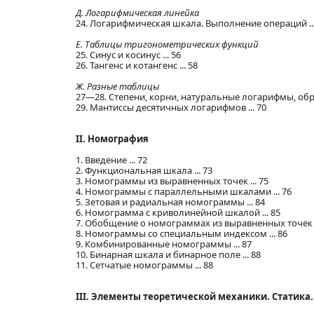
Д. Логарифмическая линейка
24. Логарифмическая шкала. Выполнение операций ...
Е. Таблицы тригонометрических функций
25. Синус и косинус ... 56
26. Тангенс и котангенс ... 58
Ж. Разные таблицы
27—28. Степени, корни, натуральные логарифмы, обр
29. Мантиссы десятичных логарифмов ... 70
II. Номография
1. Введение ... 72
2. Функциональная шкала ... 73
3. Номограммы из выравненных точек ... 75
4. Номограммы с параллельными шкалами ... 76
5. Зетовая и радиальная номограммы ... 84
6. Номограмма с криволинейной шкалой ... 85
7. Обобщение о номограммах из выравненных точек ..
8. Номограммы со специальным индексом ... 86
9. Комбинированные номограммы ... 87
10. Бинарная шкала и бинарное поле ... 88
11. Сетчатые номограммы ... 88
III. Элементы теоретической механики. Статика.