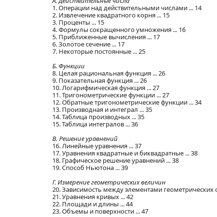
A. Действительные числа
1. Операции над действительными числами ... 14
2. Извлечение квадратного корня ... 15
3. Проценты ... 15
4. Формулы сокращенного умножения ... 16
5. Приближенные вычисления ... 17
6. Золотое сечение ... 17
7. Некоторые постоянные ... 25
Б. Функции
8. Целая рациональная функция ... 26
9. Показательная функция ... 26
10. Логарифмическая функция ... 27
11. Тригонометрические функции ... 27
12. Обратные тригонометрические функции ... 34
13. Производная и интеграл ... 35
14. Таблица производных ... 35
15. Таблица интегралов ... 36
B. Решение уравнений
16. Линейные уравнения ... 37
17. Уравнения квадратные и биквадратные ... 38
18. Графическое решение уравнений ... 38
19. Способ Ньютона ... 39
Г. Измерение геометрических величин
20. Зависимость между элементами геометрических фи
21. Уравнения кривых ... 42
22. Площади и длины ... 44
23. Объемы и поверхности ... 47