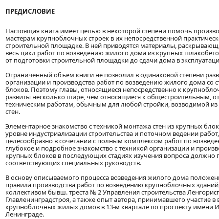
ПРЕДИСЛОВИЕ
Настоящая книга имеет целью в некоторой степени помочь произво
мастерам крупноблочных строек в их непосредственной практическ
строительной площадке. В ней приводятся материалы, раскрываю
весь цикл работ по возведению жилого дома из крупных шлакобето
от подготовки строительной площадки до сдачи дома в эксплуатац
Ограниченный объем книги не позволил в одинаковой степени разв
организации и производства работ по возведению жилого дома со 
блоков. Поэтому главы, относящиеся непосредственно к крупнобло
развиты несколько шире, чем относящиеся к общестроительным, о
техническим работам, обычным для любой стройки, возводимой из
стен.
Элементарное знакомство с техникой монтажа стен из крупных бло
уровне индустриализации строительства и поточном ведении работ,
целесообразно в сочетании с полным комплексом работ по возведе
глубокое и подробное знакомство с техникой организации и произв
крупных блоков в последующих стадиях изучения вопроса должно 
соответствующих специальных руководств.
В основу описываемого процесса возведения жилого дома положен
правила производства работ по возведению крупноблочных зданий
коллективом бывш. треста № 2 Управления строительства Ленгорисп
Главленинградстроя, а также опыт автора, принимавшего участие в
крупноблочных жилых домов в 13-м квартале по проспекту имени И.
Ленинграде.