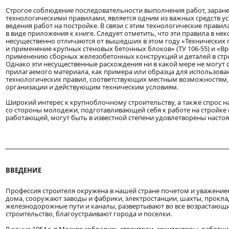
Строгое соблюдение последовательности выполнения работ, заран
технологическими правилами, является одним из важных средств у
ведения работ на постройке. В связи с этим технологические прав
в виде приложения к книге. Следует отметить, что эти правила в не
несущественно отличаются от вышедших в этом году «Технических 
и применение крупных стеновых бетонных блоков» (ТУ 106-55) и «В
применению сборных железобетонных конструкций и деталей в строи
Однако эти несущественные расхождения ни в какой мере не могут 
прилагаемого материала, как примера или образца для использова
технологических правил, соответствующих местным возможностям,
организации и действующим техническим условиям.
Широкий интерес к крупноблочному строительству, а также спрос 
со стороны молодежи, подготавливающей себя к работе на стройке 
работающей, могут быть в известной степени удовлетворены насто
ВВЕДЕНИЕ
Профессия строителя окружена в нашей стране почетом и уважение
дома, сооружают заводы и фабрики, электростанции, шахты, прокл
железнодорожные пути и каналы, развертывают во все возрастающ
строительство, благоустраивают города и поселки.