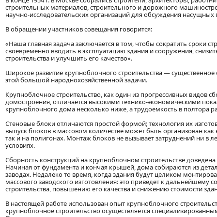
В конце 1954 г. в Москве собрались строители, архитекторы, рабо
строительных материалов, строительного и дорожного машиностро
научно-исследовательских организаций для обсуждения насущных 
В обращении участников совещания говорится:
«Наша главная задача заключается в том, чтобы сократить сроки ст
своевременно вводить в эксплуатацию здания и сооружения, снизит
строительства и улучшить его качество».
Широкое развитие крупноблочного строительства — существенное 
этой большой народнохозяйственной задачи.
Крупноблочное строительство, как один из прогрессивных видов сб
домостроения, отличается высокими технико-экономическими пока
крупноблочного дома несколько ниже, а трудоемкость в полтора р
Стеновые блоки отличаются простой формой; технология их изгото
выпуск блоков в массовом количестве может быть организован как в
так и на полигонах. Монтаж блоков не вызывает затруднений ни в ле
условиях.
Сборность конструкций на крупноблочном строительстве доведена 
Начиная от фундамента и кончая крышей, дома собираются из детал
заводах. Недалеко то время, когда здания будут целиком монтирова
массового заводского изготовления: это приведет к дальнейшему 
строительства, повышению его качества и снижению стоимости зда
В настоящей работе использован опыт крупноблочного строительств
крупноблочное строительство осуществляется специализированным