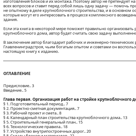
изготовления блоков и их монтажа. Поэтому автор не претендует н
всех вопросов и ставит перед собой лишь одну задачу — помочь пр
не опытному в деле крупноблочного строительства, и в основном ос
которые могут его интересовать в процессе комплексного возведе
здания.
Если эта книга в некоторой мере поможет правильно организовать
крупноблочного дома, автор будет считать свою задачу выполненн
В заключение автор благодарит рабочих и инженерно-технических 
Главленинградстроя, чьим богатым опытом и советами он воспольз
настоящую книгу к изданию.
ОГЛАВЛЕНИЕ
Предисловие.. 3
Введение.. 5
Глава первая. Организация работ на стройке крупноблочного 
§ 1. Подготовительный период.. 7
§ 2. Проектно-сметная документация.. 7
§ 3. Рабочий проект и смета.. 8
§ 4. Календарный план строительства крупноблочного дома.. 13
§ 5. Строительный генеральный план.. 15
§ 6. Технологические правила.. 18
§ 7. Устройство внутрипостроечных дорог.. 20
§ 8. Склады блоков и материалов.. 22