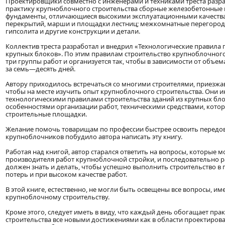
Проектировщики совместно с инженерами и техниками треста разра
практику крупноблочного строительства сборные железобетонные 
фундаменты, отличающиеся высокими эксплуатационными качеств
перекрытий, марши и площадки лестниц; межкомнатные перегород
гипсолита и другие конструкции и детали.
Коллектив треста разработал и внедрил «Технологические правила 
крупных блоков». По этим правилам строительство крупноблочного
три группы работ и организуется так, чтобы в зависимости от объем
за семь—десять дней.
Автору приходилось встречаться со многими строителями, приезж
чтобы на месте изучить опыт крупноблочного строительства. Они и
технологическими правилами строительства зданий из крупных бло
особенностями организации работ, техническими средствами, кот
строительные площадки.
Желание помочь товарищам по профессии быстрее освоить передо
крупноблочников побудило автора написать эту книгу.
Работая над книгой, автор старался ответить на вопросы, которые м
производителя работ крупноблочной стройки, и последовательно ра
должен знать и делать, чтобы успешно выполнить строительство в 
потерь и при высоком качестве работ.
В этой книге, естественно, не могли быть освещены все вопросы, 
крупноблочному строительству.
Кроме этого, следует иметь в виду, что каждый день обогащает пр
строительства все новыми достижениями как в области проектирован