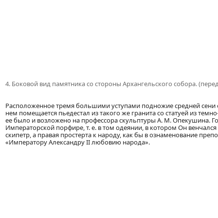
4. Боковой вид памятника со стороны Архангельского собора. (пере
Расположенное тремя большими уступами подножие средней сени с
нем помещается пьедестал из такого же гранита со статуей из темно
ее было и возложено на профессора скульптуры А. М. Опекушина. Г
Императорской порфире, т. е. в том одеянии, в котором Он венчался
скипетр, а правая простерта к народу, как бы в ознаменование пре
«Императору Александру II любовию народа».