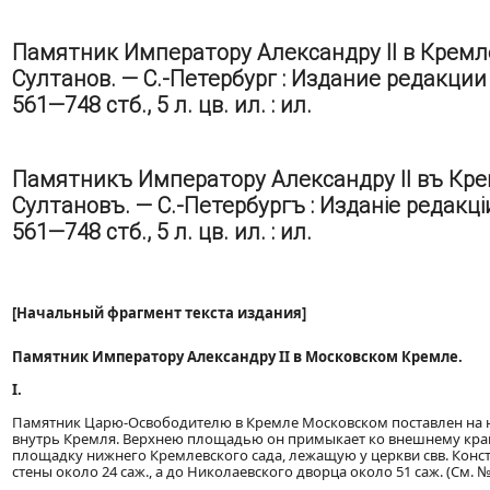
Памятник Императору Александру II в Кремл
Султанов. — С.-Петербург : Издание редакции ж
561—748 стб., 5 л. цв. ил. : ил.
Памятникъ Императору Александру II въ Кр
Султановъ. — С.-Петербургъ : Изданіе редакціи
561—748 стб., 5 л. цв. ил. : ил.
[Начальный фрагмент текста издания]
Памятник Императору Александру II в Московском Кремле.
I.
Памятник Царю-Освободителю в Кремле Московском поставлен на 
внутрь Кремля. Верхнею площадью он примыкает ко внешнему краю
площадку нижнего Кремлевского сада, лежащую у церкви свв. Конст
стены около 24 саж., а до Николаевского дворца около 51 саж. (См. №