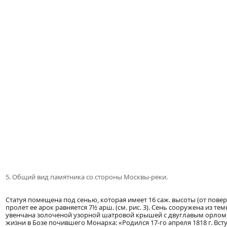
5. Общий вид памятника со стороны Москвы-реки.
Статуя помещена под сенью, которая имеет 16 саж. высоты (от пов
пролет ее арок равняется 7½ арш. (см. рис. 3). Сень сооружена из 
увенчана золоченой узорной шатровой крышей с двуглавым орлом.
жизни в Бозе почившего Монарха: «Родился 17-го апреля 1818 г. Всту