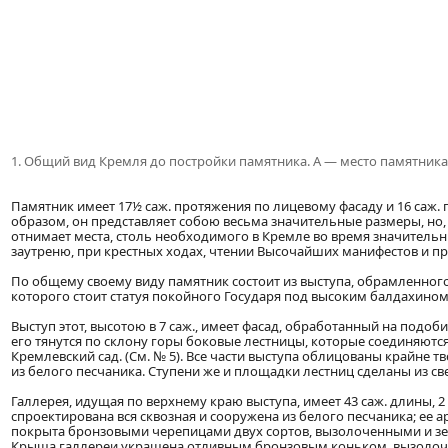
1. Общий вид Кремля до постройки памятника. А — место памятника
Памятник имеет 17½ саж. протяжения по лицевому фасаду и 16 саж. п
образом, он представляет собою весьма значительные размеры, но,
отнимает места, столь необходимого в Кремле во время значительны
заутреню, при крестных ходах, чтении Высочайших манифестов и пр
По общему своему виду памятник состоит из выступа, обрамленного
которого стоит статуя покойного Государя под высоким балдахином
Выступ этот, высотою в 7 саж., имеет фасад, обработанный на подоб
его тянутся по склону горы боковые лестницы, которые соединяют
Кремлевский сад. (См. № 5). Все части выступа облицованы крайне
из белого песчаника. Ступени же и площадки лестниц сделаны из св
Галлерея, идущая по верхнему краю выступа, имеет 43 саж. длины, 2
спроектирована вся сквозная и сооружена из белого песчаника; ее 
покрыта бронзовыми черепицами двух сортов, вызолоченными и зе
Крыша галлереи украшена отливным бронзовым коньком, вызолоч