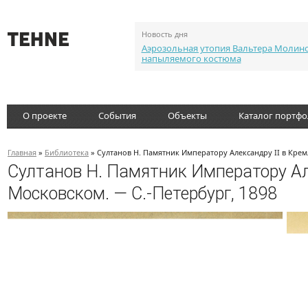
Новость дня
Аэрозольная утопия Вальтера Молин
напыляемого костюма
О проекте
События
Объекты
Каталог портф
Главная
»
Библиотека
» Султанов Н. Памятник Императору Александру II в Крем
Султанов Н. Памятник Императору Ал
Московском. — С.-Петербург, 1898