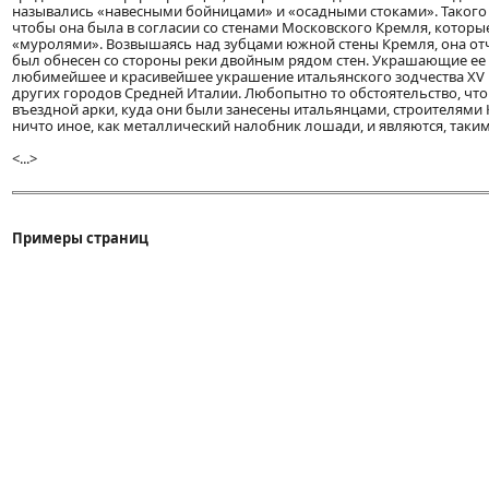
назывались «навесными бойницами» и «осадными стоками». Такого 
чтобы она была в согласии со стенами Московского Кремля, кото
«муролями». Возвышаясь над зубцами южной стены Кремля, она отча
был обнесен со стороны реки двойным рядом стен. Украшающие ее
любимейшее и красивейшее украшение итальянского зодчества XV в
других городов Средней Италии. Любопытно то обстоятельство, чт
въездной арки, куда они были занесены итальянцами, строителями
ничто иное, как металлический налобник лошади, и являются, таки
<...>
Примеры страниц