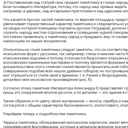
3)
Поставленная над статуей сень придает памятнику в глазах наро
Бозе почившего Императора, потому что народ наш привык видеть 
например: в церквах, над алтарными престолами и над царскими и
Что касается прочих частей памятника, то верхняя площадка, пре
увеличивает торжественный характер памятника и следовательно ус
на сводах которой помещены портреты русских Государей, должна 
служить народу местом отдохновения и созерцания чудной панорам
постоянно привлекать к памятнику народ и придавать ему то оживл
наилучшим из наших монументов.
Относительно стиля памятника следует заметить, что он соответст
итальянских форм с русскими, так например: стены и нижние части
итальянскими зодчими и потому отличаются безусловно итальянским
московскими каменными мастерами и поэтому являются формами в
доказательством этого слияния стилей является Архангельский соб
совершенное подобие всех наших древних соборов; но построивший 
мог отрешиться от стиля своего времени, т. е. Раннего Возрождения,
деталями свое московское произведение (рис. б).
Согласно этому памятник Императора Александра II представляет с
крыш это сооружение вполне русское, а по деталям — это здание в 
Таким образом и по цвету своих материалов — золота, серебра и ка
согласуется с общим характером белокаменного, златоглавого, ита
Перейдем теперь к подробностям памятника.
Терраса памятника, облицованная метлахским кирпичом, имеет вен
средневековой фортификации, которые в западном военном зодчест