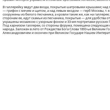
В галлерейку ведут два входа, покрытые шатровыми крышами; над
— грифон с мечем и щитом, а над левым входом — герб Москвы, т. е
сооружены из белого песчаника, а кровли такие же, как на галлере
сторонам ее, идут скамьи из песчаника, покрытые — для удобства
украшены мозаикою с узорным фоном и 33-мя портретами русских Го
Под карнизом галлереи, со стороны форума, помещена следующая
народа. Заложен в лето от Рождества Бога Слова 1893-ье Велики
Александровичем и окончен при Великом Государе Нашем Императо