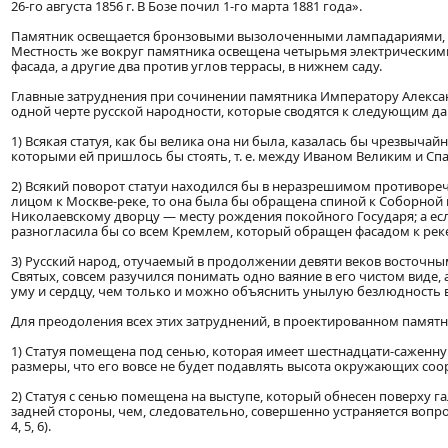
26-го августа 1856 г. В Бозе почил 1-го марта 1881 года».
Памятник освещается бронзовыми вызолоченными лампадариями, п
Местность же вокруг памятника освещена четырьмя электрическим
фасада, а другие два против углов террасы, в нижнем саду.
Главные затруднения при сочинении памятника Императору Александ
одной черте русской народности, которые сводятся к следующим д
1)
Всякая статуя, как бы велика она ни была, казалась бы чрезвыча
которыми ей пришлось бы стоять, т. е. между Иваном Великим и Сп
2)
Всякий поворот статуи находился бы в неразрешимом противореч
лицом к Москве-реке, то она была бы обращена спиной к Соборной пл
Николаевскому дворцу — месту рождения покойного Государя; а ес
разногласила бы со всем Кремлем, который обращен фасадом к рек
3)
Русский народ, отучаемый в продолжении девяти веков восточны
Святых, совсем разучился понимать одно ваяние в его чистом виде, 
уму и сердцу, чем только и можно объяснить унылую безлюдность 
Для преодоления всех этих затруднений, в проектированном памя
1)
Статуя помещена под сенью, которая имеет шестнадцати-саженну
размеры, что его вовсе не будет подавлять высота окружающих соо
2)
Статуя с сенью помещена на выступе, который обнесен поверху 
задней стороны, чем, следовательно, совершенно устраняется вопро
4, 5, 6).