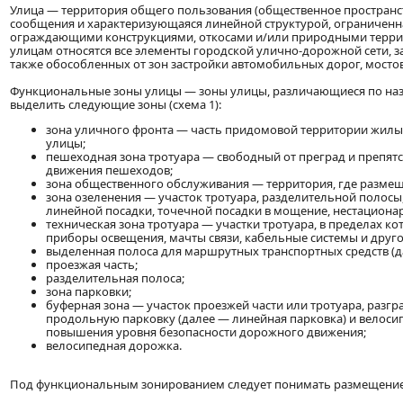
Улица — территория общего пользования (общественное пространст
сообщения и характеризующаяся линейной структурой, ограниченна
ограждающими конструкциями, откосами и/или природными террит
улицам относятся все элементы городской улично-дорожной сети, 
также обособленных от зон застройки автомобильных дорог, мостов
Функциональные зоны улицы — зоны улицы, различающиеся по наз
выделить следующие зоны (схема 1):
зона уличного фронта — часть придомовой территории жилы
улицы;
пешеходная зона тротуара — свободный от преград и препят
движения пешеходов;
зона общественного обслуживания — территория, где размеща
зона озеленения — участок тротуара, разделительной полосы,
линейной посадки, точечной посадки в мощение, нестациона
техническая зона тротуара — участки тротуара, в пределах 
приборы освещения, мачты связи, кабельные системы и друг
выделенная полоса для маршрутных транспортных средств (д
проезжая часть;
разделительная полоса;
зона парковки;
буферная зона — участок проезжей части или тротуара, раз
продольную парковку (далее — линейная парковка) и велоси
повышения уровня безопасности дорожного движения;
велосипедная дорожка.
Под функциональным зонированием следует понимать размещение