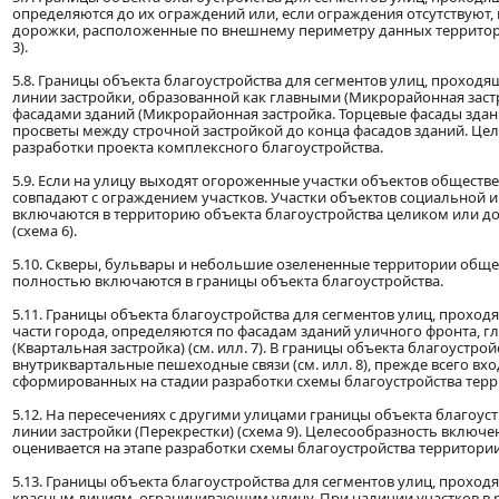
определяются до их ограждений или, если ограждения отсутствуют, 
дорожки, расположенные по внешнему периметру данных территори
3).
5.8. Границы объекта благоустройства для сегментов улиц, прохо
линии застройки, образованной как главными (Микрорайонная застро
фасадами зданий (Микрорайонная застройка. Торцевые фасады здани
просветы между строчной застройкой до конца фасадов зданий. Цел
разработки проекта комплексного благоустройства.
5.9. Если на улицу выходят огороженные участки объектов обществ
совпадают с ограждением участков. Участки объектов социальной 
включаются в территорию объекта благоустройства целиком или до
(схема 6).
5.10. Скверы, бульвары и небольшие озелененные территории общ
полностью включаются в границы объекта благоустройства.
5.11. Границы объекта благоустройства для сегментов улиц, прохо
части города, определяются по фасадам зданий уличного фронта, 
(Квартальная застройка) (см. илл. 7). В границы объекта благоустро
внутриквартальные пешеходные связи (см. илл. 8), прежде всего вх
сформированных на стадии разработки схемы благоустройства терр
5.12. На пересечениях с другими улицами границы объекта благоус
линии застройки (Перекрестки) (схема 9). Целесообразность включ
оценивается на этапе разработки схемы благоустройства территории
5.13. Границы объекта благоустройства для сегментов улиц, прохо
красным линиям, ограничивающим улицу. При наличии участков в р