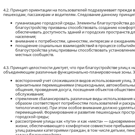
4.2. Принцип ориентации на пользователей подразумевает прежде в
пешеходам, пассажирам и водителям. Следование данному принципу
гуманизацию городской среды. Элементы благоустройства д
благоустройству призваны способствовать созданию комфорт
обеспечивать доступность зданий и городских пространств 
населения;
внимание к потребностям, ценностям, интересам и ожидания
поощрение социальных взаимодействий в процессе событийн
благоустройства улиц призваны способствовать установлению
местных сообществ.
4.3. Принцип целостности диктует, что при благоустройстве улиц к
объединяющим различные функционально-планировочные зоны. Эт
всесторонний учет сложившихся видов использования улиц. Э
транзитными перемещениями (пешеходными, автомобильными,
общения, проведения досуга, посещения объектов общественн
обслуживания;
стремление сбалансировать различные виды использования и
образом соответствуют потребностям пользователей и раскр
типологическое). При этом особое внимание должно уделя
перемещений. Формирование и развитие пешеходных простр
городской среды;
рассмотрение улицы как «пути» и как «места» — одновремен
жизни, обеспечивающего комфортное совместное пребывани
улиц разными категориями граждан, в том числе детьми, п
задача благоустройства.