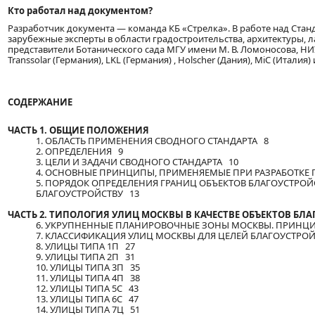
Кто работал над документом?
Разработчик документа — команда КБ «Стрелка». В работе над Ста
зарубежные эксперты в области градостроительства, архитектуры, 
представители Ботанического сада МГУ имени М. В. Ломоносова, Н
Transsolar (Германия), LKL (Германия) , Holscher (Дания), MiC (Италия)
СОДЕРЖАНИЕ
ЧАСТЬ 1. ОБЩИЕ ПОЛОЖЕНИЯ
1. ОБЛАСТЬ ПРИМЕНЕНИЯ СВОДНОГО СТАНДАРТА 8
2. ОПРЕДЕЛЕНИЯ 9
3. ЦЕЛИ И ЗАДАЧИ СВОДНОГО СТАНДАРТА 10
4. ОСНОВНЫЕ ПРИНЦИПЫ, ПРИМЕНЯЕМЫЕ ПРИ РАЗРАБОТКЕ 
5. ПОРЯДОК ОПРЕДЕЛЕНИЯ ГРАНИЦ ОБЪЕКТОВ БЛАГОУСТРО
БЛАГОУСТРОЙСТВУ 13
ЧАСТЬ 2. ТИПОЛОГИЯ УЛИЦ МОСКВЫ В КАЧЕСТВЕ ОБЪЕКТОВ БЛ
6. УКРУПНЕННЫЕ ПЛАНИРОВОЧНЫЕ ЗОНЫ МОСКВЫ. ПРИНЦИ
7. КЛАССИФИКАЦИЯ УЛИЦ МОСКВЫ ДЛЯ ЦЕЛЕЙ БЛАГОУСТРОЙ
8. УЛИЦЫ ТИПА 1П 27
9. УЛИЦЫ ТИПА 2П 31
10. УЛИЦЫ ТИПА 3П 35
11. УЛИЦЫ ТИПА 4П 38
12. УЛИЦЫ ТИПА 5С 43
13. УЛИЦЫ ТИПА 6С 47
14. УЛИЦЫ ТИПА 7Ц 51