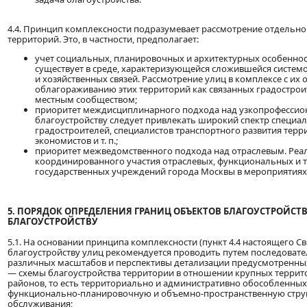
4.4. Принцип комплексности подразумевает рассмотрение отдельн
территорий. Это, в частности, предполагает:
учет социальных, планировочных и архитектурных особенност
существует в среде, характеризующейся сложившейся систем
и хозяйственных связей. Рассмотрение улиц в комплексе с их
облагораживанию этих территорий как связанных градостро
местным сообществом;
приоритет междисциплинарного подхода над узкопрофессио
благоустройству следует привлекать широкий спектр специал
градостроителей, специалистов транспортного развития терр
экономистов и т. п.;
приоритет межведомственного подхода над отраслевым. Реа
координированного участия отраслевых, функциональных и 
государственных учреждений города Москвы в мероприятиях 
5. ПОРЯДОК ОПРЕДЕЛЕНИЯ ГРАНИЦ ОБЪЕКТОВ БЛАГОУСТРОЙСТ
БЛАГОУСТРОЙСТВУ
5.1. На основании принципа комплексности (пункт 4.4 настоящего С
благоустройству улиц рекомендуется проводить путем последоват
различных масштабов и перспективы детализации предусмотренны
— схемы благоустройства территории в отношении крупных террит
районов, то есть территориально и административно обособленны
функционально-планировочную и объемно-пространственную струк
обслуживания;