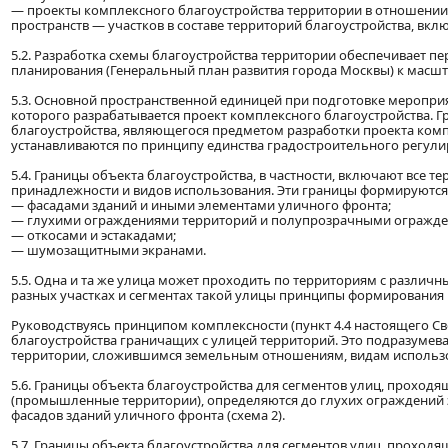
— проекты комплексного благоустройства территории в отношении
пространств — участков в составе территорий благоустройства, вкл
5.2. Разработка схемы благоустройства территории обеспечивает п
планирования (Генеральный план развития города Москвы) к масшт
5.3. Основной пространственной единицей при подготовке мероприя
которого разрабатывается проект комплексного благоустройства. Г
благоустройства, являющегося предметом разработки проекта компл
устанавливаются по принципу единства градостроительного регули
5.4. Границы объекта благоустройства, в частности, включают все т
принадлежности и видов использования. Эти границы формируют
— фасадами зданий и иными элементами уличного фронта;
— глухими ограждениями территорий и полупрозрачными огражден
— откосами и эстакадами;
— шумозащитными экранами.
5.5. Одна и та же улица может проходить по территориям с различ
разных участках и сегментах такой улицы принципы формирования г
Руководствуясь принципом комплексности (пункт 4.4 настоящего Сво
благоустройства граничащих с улицей территорий. Это подразумева
территории, сложившимся земельным отношениям, видам использо
5.6. Границы объекта благоустройства для сегментов улиц, прох
(промышленные территории), определяются до глухих ограждений эт
фасадов зданий уличного фронта (схема 2).
5.7. Границы объекта благоустройства для сегментов улиц, проход