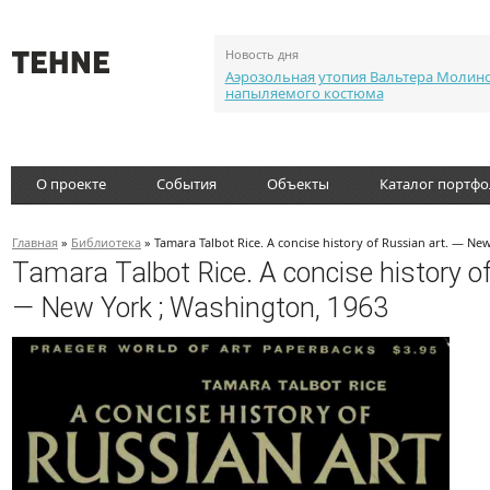
Новость дня
Аэрозольная утопия Вальтера Молин
напыляемого костюма
О проекте
События
Объекты
Каталог портф
Главная
»
Библиотека
» Tamara Talbot Rice. A concise history of Russian art. — Ne
Tamara Talbot Rice. A concise history o
— New York ; Washington, 1963