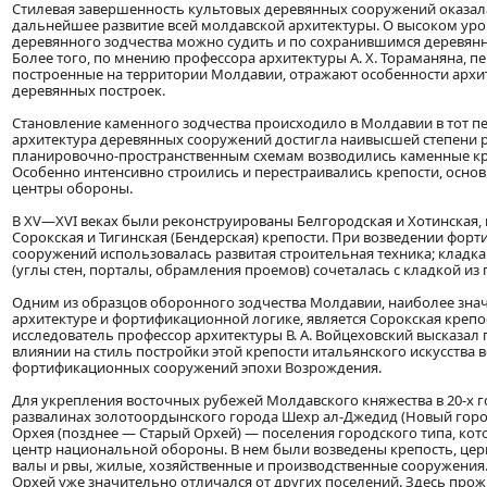
Стилевая завершенность культовых деревянных сооружений оказал
дальнейшее развитие всей молдавской архитектуры. О высоком уро
деревянного зодчества можно судить и по сохранившимся деревянны
Более того, по мнению профессора архитектуры А. X. Тораманяна, п
построенные на территории Молдавии, отражают особенности арх
деревянных построек.
Становление каменного зодчества происходило в Молдавии в тот пе
архитектура деревянных сооружений достигла наивысшей степени р
планировочно-пространственным схемам возводились каменные кре
Особенно интенсивно строились и перестраивались крепости, осно
центры обороны.
В XV—XVI веках были реконструированы Белгородская и Хотинская,
Сорокская и Тигинская (Бендерская) крепости. При возведении фор
сооружений использовалась развитая строительная техника; кладка
(углы стен, порталы, обрамления проемов) сочеталась с кладкой из 
Одним из образцов оборонного зодчества Молдавии, наиболее зна
архитектуре и фортификационной логике, является Сорокская крепо
исследователь профессор архитектуры В. А. Войцеховский высказал
влиянии на стиль постройки этой крепости итальянского искусства 
фортификационных сооружений эпохи Возрождения.
Для укрепления восточных рубежей Молдавского княжества в 20-х го
развалинах золотоордынского города Шехр ал-Джедид (Новый горо
Орхея (позднее — Старый Орхей) — поселения городского типа, кот
центр национальной обороны. В нем были возведены крепость, це
валы и рвы, жилые, хозяйственные и производственные сооружения. 
Орхей уже значительно отличался от других поселений. Здесь про