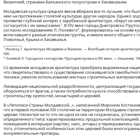
Византией, странами Балканского полуострова и Закавказьем.
Молдавская культура средних веков вбирала все то лучшее, что был
нею на протяжении столетий культурах других народов. Однако зо
проявляя глубокий интерес к зарубежной архитектуре, «берут из не
согласуется с их замыслами»¹. В XIV веке города Днестровско-Прутс
согласно исследованиям Л. Полевого², формировались на основе ку
включавшего разные этнические группы, и имели много общего с 
Поволжья, Крыма и Закавказья.
____________
¹ Ионеску Г. Архитектура Молдавии и Валахии. — Всеобщая история архитектуры, т
500.
² Полевой Л. Городское гончарство Прутоднестровья в XIV веке. — Кишинев, 19
Со временем молдавская архитектура приобрела выраженные наци
что свидетельствовало о существовании сложившегося самобытного
техники, умелом использовании местных строительных материалов
Ликвидация национальной раздробленности, централизация госуда
обороняться от врагов, а также потребности культа способствовали
строительству крепостей, монастырей и церквей.
В «Летописи Страны Молдавской...», написанной Мироном Костином, 
что в первой половине XIV столетия на территории Молдавии стро
церкви. Несмотря на то что ни одна из них не сохранилась, установл
определенного типа: характеризовались продольной композицией, 
помещения в интерьере (нартекс, наос, алтарь) и перекрывались од
того, отличительной особенностью этих церквей были многогранные
монументальные притворы.