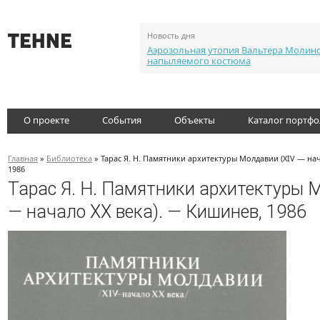
Новость дня
Аэрозольная утопия Вальтера Молин
напыляемого костюма
О проекте
События
Объекты
Каталог портф
Главная
»
Библиотека
» Тарас Я. Н. Памятники архитектуры Молдавии (XIV — нач
1986
Тарас Я. Н. Памятники архитектуры 
— начало XX века). — Кишинев, 1986