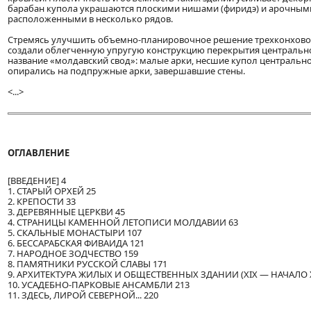
барабан купола украшаются плоскими нишами (фиридэ) и арочными
расположенными в несколько рядов.
Стремясь улучшить объемно-планировочное решение трехконховог
создали облегченную упругую конструкцию перекрытия центральн
название «молдавский свод»: малые арки, несшие купол центральн
опирались на подпружные арки, завершавшие стены.
<...>
ОГЛАВЛЕНИЕ
[ВВЕДЕНИЕ] 4
1. СТАРЫЙ ОРХЕЙ 25
2. КРЕПОСТИ 33
3. ДЕРЕВЯННЫЕ ЦЕРКВИ 45
4. СТРАНИЦЫ КАМЕННОЙ ЛЕТОПИСИ МОЛДАВИИ 63
5. СКАЛЬНЫЕ МОНАСТЫРИ 107
6. БЕССАРАБСКАЯ ФИВАИДА 121
7. НАРОДНОЕ ЗОДЧЕСТВО 159
8. ПАМЯТНИКИ РУССКОЙ СЛАВЫ 171
9. АРХИТЕКТУРА ЖИЛЫХ И ОБЩЕСТВЕННЫХ ЗДАНИИ (XIX — НАЧАЛО X
10. УСАДЕБНО-ПАРКОВЫЕ АНСАМБЛИ 213
11. ЗДЕСЬ, ЛИРОЙ СЕВЕРНОЙ... 220