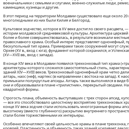
военачальники с семьями и слугами, военно-служилые люди, ремес
каменщики, кузнецы и другие.
В этот период на территории Молдавии существовало еще около 20
многолюдными из них были Килия и Белгород.
Культовое зодчество, которое в XV веке достигло своего расцвета, 
истории молдавской средневековой культуры. Архитектура церквей 
более и более совершенствовалась, в результате возникали местны
православного храма. Особый интерес представляет однонефный, п
бескупольный тип храма. Примерами таких сооружений могут служ
Орхее (XV в., вход с юга), фундамент которой сохранился, и Успенск
(XV—XVII вв., вход с запада).
В конце XIV века в Молдавии появился трехконховый тип храма («три
архитектуры которого сложился самостоятельный стиль, характерн
зданий XIV—XVIII веков. Трехконховый однонефный храм четко делил
алтарь, наос (неф), нартекс (в направлении с востока на запад). К нао
примыкали полукруглые апсиды. Алтарь также выполнялся в виде 
они и образовывали в плане «трилистник», перекрытый сводами. На
квадратной формы.
Строгость плана, объемность выступавших с трех сторон апсид, ку
— все это способствовало целостному восприятию трехконховых хра
конце XV века зодчие стали использовать многогранные формы апс
высотному (вместо глубинного) раскрытию внутреннего пространс
стали более торжественными их интерьеры.
Особенно впечатляют своей цельностью храмы в плане трехконха,
кровлей. Пластичность и объемность таких зданий усиливает декор: