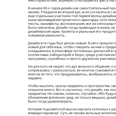
некоторые из них, впрямую относящиеся.к факту на
В начале 60-х годов дизайн как самостоятельный пр
заново. Рождался во второй раз, если согласиться с 
еще отдельные участники той первой волны дизайна,
ныне произведения проектного авангарда, хотя леж
тексты, манифесты, воспоминания, все же непосред
была пресечена. Дизайн тогда привходил в жизнь не т
дизайнерские идеи, проекты и реальные его продукт
осязаемая реальность.
Дизайн в те годы был делом новым. В него пришли 
новый для себя язык, чтобы говорить на нем о предм
складывались в атмосфере постоянных дискуссий в 
коллективах лабораторий и бюро, среди участников
программ), служебных и просто дружеских разговор
Ни для кого не секрет, что дух вольного общения, 
соприкасаясь с реальностью, во многом становился 
многое из того, что продумывалось, воображалось и
недавно.
Чтобы мыслить, нужны предметы и пространства, сво
слишком много. Вот и случилось, что дизайн, как иск
предметов. Не совсем, конечно, случайно. Ибо будуч
обновление всяческих сред, не только вещных, диза
было тогда удовлетворить.
История подсоветской мысли научила склонных к р
впереди паровоза“. Суть ее такова: вольные интелл