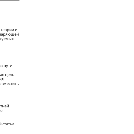
 теории и
едваряющей
икуемых
а пути
ая цель.
ия
совместить
етней
ые
 статье