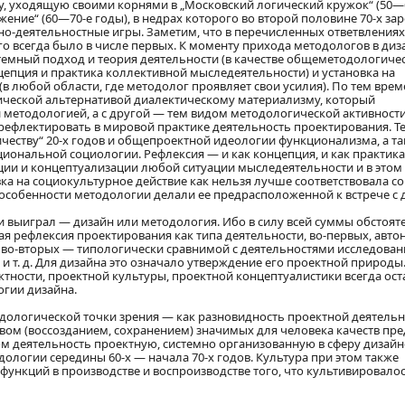
, уходящую своими корнями в „Московский логический кружок“ (50—
ение“ (60—70-е годы), в недрах которого во второй половине 70-х за
о-деятельностные игры. Заметим, что в перечисленных ответвлениях
о всегда было в числе первых. К моменту прихода методологов в диз
емный подход и теория деятельности (в качестве общеметодологиче
цепция и практика коллективной мыследеятельности) и установка на
в любой области, где методолог проявляет свои усилия). По тем вре
ической альтернативой диалектическому материализму, который
методологией, а с другой — тем видом методологической активности
рефлектировать в мировой практике деятельность проектирования. Т
честву“ 20-х годов и общепроектной идеологии функционализма, а т
иональной социологии. Рефлексия — и как концепция, и как практика
ии и концептуализации любой ситуации мыследеятельности и в этом
ка на социокультурное действие как нельзя лучше соответствовала с
ко особенности методологии делали ее предрасположенной к встрече с
чи выиграл — дизайн или методология. Ибо в силу всей суммы обстоят
я рефлексия проектирования как типа деятельности, во-первых, авто
во-вторых — типологически сравнимой с деятельностями исследован
т. д. Для дизайна это означало утверждение его проектной природы
ктности, проектной культуры, проектной концептуалистики всегда ос
огии дизайна.
одологической точки зрения — как разновидность проектной деятельн
твом (воссозданием, сохранением) значимых для человека качеств пр
итом деятельность проектную, системно организованную в сферу дизай
ологии середины 60-х — начала 70-х годов. Культура при этом также
функций в производстве и воспроизводстве того, что культивировалос