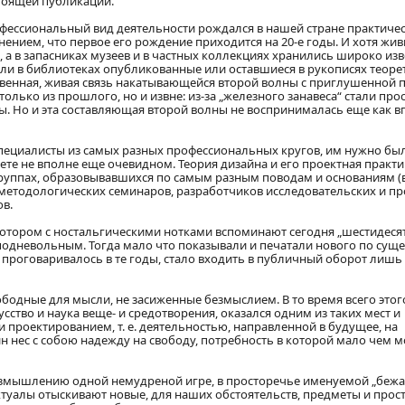
стоящей публикации.
офессиональный вид деятельности рождался в нашей стране практиче
мнением, что первое его рождение приходится на 20-е годы. И хотя жи
 а в запасниках музеев и в частных коллекциях хранились широко из
али в библиотеках опубликованные или оставшиеся в рукописях теоре
ственная, живая связь накатывающейся второй волны с приглушенной 
олько из прошлого, но и извне: из-за „железного занавеса“ стали про
ы. Но и эта составляющая второй волны не воспринималась еще как в
специалисты из самых разных профессиональных кругов, им нужно бы
ете не вполне еще очевидном. Теория дизайна и его проектная практи
группах, образовывавшихся по самым разным поводам и основаниям (
 методологических семинаров, разработчиков исследовательских и п
ов.
о котором с ностальгическими нотками вспоминают сегодня „шестидеся
подневольным. Тогда мало что показывали и печатали нового по сущес
 проговаривалось в те годы, стало входить в публичный оборот лишь
бодные для мысли, не засиженные безмыслием. В то время всего этог
усство и наука веще- и средотворения, оказался одним из таких мест и
и проектированием, т. е. деятельностью, направленной в будущее, на
йн нес с собою надежду на свободу, потребность в которой мало чем 
азмышлению одной немудреной игре, в просторечье именуемой „бежа
ектуалы отыскивают новые, для наших обстоятельств, предметы и прос