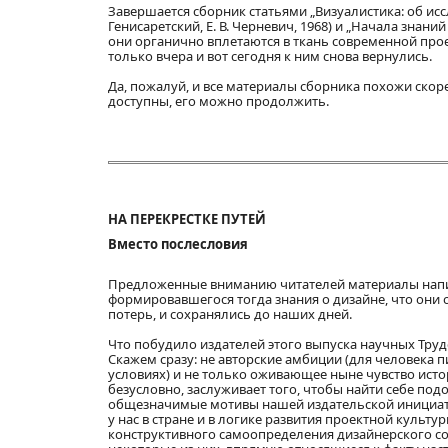
Завершается сборник статьями „Визуалистика: об ис
Генисаретский, Е. В. Черневич, 1968) и „Начала знаний
они органично вплетаются в ткань современной про
только вчера и вот сегодня к ним снова вернулись.
Да, пожалуй, и все материалы сборника похожи скоре
доступны, его можно продолжить.
НА ПЕРЕКРЕСТКЕ ПУТЕЙ
Вместо послесловия
Предложенные вниманию читателей материалы напис
формировавшегося тогда знания о дизайне, что они 
потерь, и сохранялись до наших дней.
Что побудило издателей этого выпуска научных Труд
Скажем сразу: не авторские амбиции (для человека
условиях) и не только оживающее ныне чувство истор
безусловно, заслуживает того, чтобы найти себе подо
общезначимые мотивы нашей издательской инициати
у нас в стране и в логике развития проектной культ
конструктивного самоопределения дизайнерского со