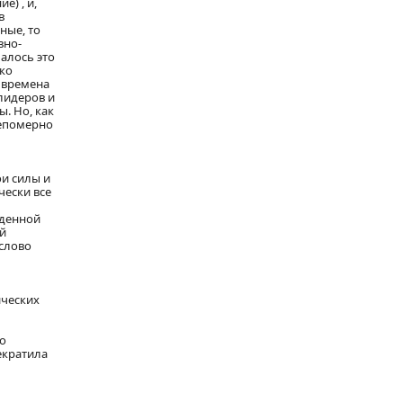
е) , и,
в
ные, то
вно-
алось это
 ко
о времена
лидеров и
. Но, как
непомерно
ои силы и
чески все
еденной
й
 слово
ических
до
рекратила