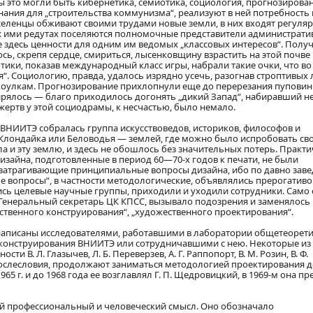
 это могли быть кибернетика, семиотика, социология, прогнозировани
нания для „строительства коммунизма“, реализуют в ней потребность 
селенцы обживают своими трудами новые земли, в них входят регуляр
ых ими редутах поселяются полномочные представители администрати
десь ценности для одним им ведомых „классовых интересов“. Получ
ось, скрепя сердце, смириться, лысенковщину взрастить на этой почве
тики, показав международный класс игры, набрали такие очки, что в
“. Социологию, правда, удалось изрядно усечь, разогнав строптивых 
улкам. Прогнозирование прихлопнули еще до перерезания пуповины
ирялось — благо приходилось догонять „дикий Запад“, набиравший 
жертв у этой социодрамы, к несчастью, было немало.
х ВНИИТЭ собралась группа искусствоведов, историков, философов и
 Клондайка или Беловодья — землей, где можно было испробовать св
а и эту землю, и здесь не обошлось без значительных потерь. Практи
изайна, подготовленные в период 60—70-х годов к печати, не были
и, затрагивающие принципиальные вопросы дизайна, ибо по давно зав
 вопросы“, в частности методологические, объявлялись прерогативо
ись целевые научные группы, приходили и уходили сотрудники. Само
ве Генеральный секретарь ЦК КПСС, вызывало подозрения и заменялось
ественного конструирования“, „художественного проектирования“.
написаны исследователями, работавшими в лаборатории общетеорет
 конструирования ВНИИТЭ или сотрудничавшими с нею. Некоторые из
ти В. Л. Глазычев, Л. Б. Переверзев, А. Г. Раппопорт, В. М. Розин, В. Ф.
о послесловия, продолжают заниматься методологией проектирования 
5 г. и до 1968 года ее возглавлял Г. П. Щедровицкий, в 1969-м она п
ый профессиональный и человеческий смысл. Оно обозначало