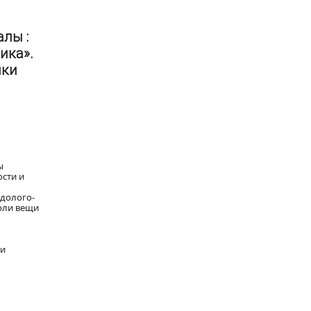
лы :
ика».
ики
ы
сти и
долого-
роли вещи
ми