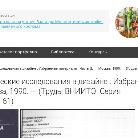
вость дня
розольная утопия Вальтера Молино, или Философия
апыляемого костюма
Каталог портфолио
Библиотека
Конкурсы
ледования в дизайне : Избранные материалы : Часть II. — Москва, 1990. — (Труды
еские исследования в дизайне : Избра
ква, 1990. — (Труды ВНИИТЭ. Серия
 61)