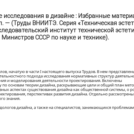
 исследования в дизайне : Избранные материа
: ил. — (Труды ВНИИТЭ. Серия «Техническая эстет
следовательский институт технической эстет
 Министров СССР по науке и технике).
в, начатую в части I настоящего выпуска Трудов. В нем представлен
тельностного подхода исследования нормативных структур деятельно
ения и моделирования деятельности проектирования. Включены
по основам теории дизайна, раскрывающие цели и общий план мето
вных аспектах существования дизайна как общественной системы, о 
оектирования, перспективах развития дизайна. Отдельно рассмотрены
го знания.
одологов дизайна, а также на специалистов, занимающихся проблема