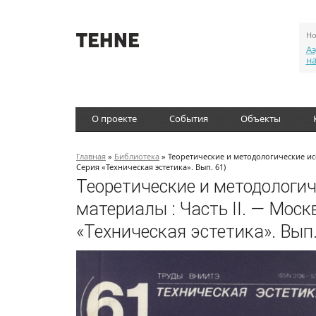
Но
Аэ
н
О проекте
События
Объекты
Главная
»
Библиотека
» Теоретические и методологические исс
Серия «Техническая эстетика». Вып. 61)
Теоретические и методологич
материалы : Часть II. — Мос
«Техническая эстетика». Вып.