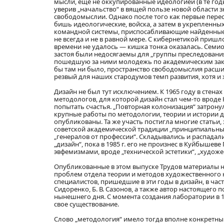
мысли, еще не оккупированные идеологией (в те годы
уверив „начальство“ в вящей пользе новой области з
свободомыслии. Однако после того как первые пере
бишь идеологические, войска, а затем в укрепленн
командной системы, приспосабливающие найденные з
не всегда и не в равной мере. С кибернетикой пришл
времени не удалось — кишка тонка оказалась. Семио
застоя были недосягаемы для „группы преследования
пошедшую за ними молодежь по академическим зако
бы там ни было, пространство свободомыслия расш
резвый для наших стародумов темп развития, хотя и 
Дизайн не был тут исключением. К 1965 году в стена
методологов, для которой дизайн стал чем-то вроде
попытать счастья. „Повторная колонизация“ затронул
крупные работы по методологии, теории и истории д
опубликованы. Та же участь постигла многие стать
советской академической традиции „принципиальные
„генералов от профессии“. Складывались и распадал
„дизайн“, пока в 1985 г. его не произнес в Куйбыше
эвфемизмами, вроде „технической эстетики“, „худож
Опубликованные в этом выпуске Трудов материалы 
проблем отдела теории и методов художественного
специалистов, пришедшие в эти годы в дизайн, в частнос
Сидоренко, Б. В. Сазонов, а также автор настоящег
нынешнего дня. С момента создания лаборатории в 196
свое существование.
Слово „методология“ имело тогда вполне конкретн