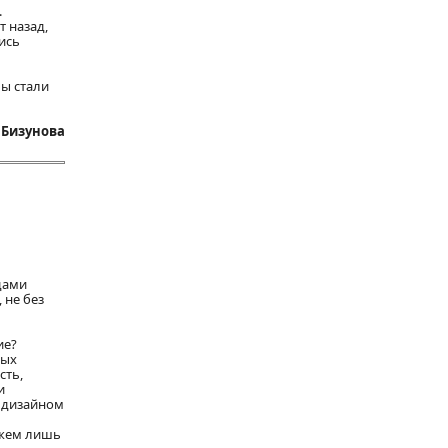
.
т назад,
ись
лы стали
. Бизунова
дами
 не без
ие?
ных
сть,
и
с дизайном
ажем лишь