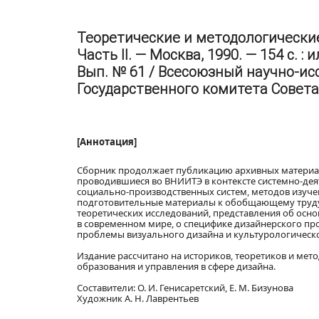
Теоретические и методологические
Часть II. — Москва, 1990. — 154 с. 
Вып. № 61 / Всесоюзный научно-ис
Государственного комитета Совета
[Аннотация]
Сборник продолжает публикацию архивных материало
проводившиеся во ВНИИТЭ в контексте системно-дея
социально-производственных систем, методов изуч
подготовительные материалы к обобщающему труду 
теоретических исследований, представления об осно
в современном мире, о специфике дизайнерского пр
проблемы визуального дизайна и культурологическо
Издание рассчитано на историков, теоретиков и мет
образования и управления в сфере дизайна.
Составители: О. И. Генисаретский, Е. М. Бизунова
Художник А. Н. Лаврентьев