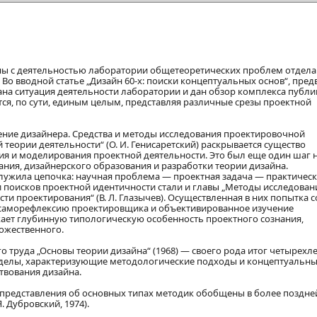
ы с деятельностью лаборатории общетеоретических проблем отдела
Во вводной статье „Дизайн 60-х: поиски концептуальных основ“, пр
вана ситуация деятельности лаборатории и дан обзор комплекса публ
ся, по сути, единым целым, представляя различные срезы проектной
ние дизайнера. Средства и методы исследования проектировочной
 теории деятельности“ (О. И. Генисаретский) раскрывается существо
ия и моделирования проектной деятельности. Это был еще один шаг н
ния, дизайнерского образования и разработки теории дизайна.
ужила цепочка: научная проблема — проектная задача — практическ
поисков проектной идентичности стали и главы „Методы исследован
ти проектирования“ (В. Л. Глазычев). Осуществленная в них попытка 
— саморефлексию проектировщика и объективированное изучение
жает глубинную типологическую особенность проектного сознания,
дожественного.
руда „Основы теории дизайна“ (1968) — своего рода итог четырехл
зделы, характеризующие методологические подходы и концептуальн
твования дизайна.
редставления об основных типах методик обобщены в более поздней
. Дубровский, 1974).