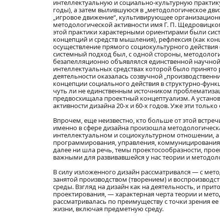
интеллектуальную и социально-культурную практику
годы), а затем вылившуюся в „методологическое движ
„игровое движение“, культивирующее организационн
методологической активности имя Г. П. Щедровицког
этой практики характерными ориентирами были сист
концепций и средств мышления), рефлексия (как кон
осуществление прямого социокультурного действия (
системный подход был, с одной стороны, методолог
безапелляционно объявлялся единственной научной 
интеллектуальных средствах которой было принято 
деятельности оказалась созвучной „производственни
концепции социального действия в структурно-функц
чуть ли не единственным источником проблематизац
предвосхищала проектный концептуализм. А установ
активности дизайна 20-х и 60-х годов. Уже эти толь
Впрочем, еще неизвестно, кто больше от этой встре
именно в сфере дизайна произошла методологическа
интеллектуальном и социокультурном отношении, а 
программирования, управления, коммуницирования и 
далее ни шла речь, темы проектосообразности, прое
важными для развивавшейся у нас теории и методол
В силу изложенного дизайн рассматривался — с мет
занятой производством (творением) и воспроизводс
среды. Взгляд на дизайн как на деятельность, и пр
проектирования, — характерная черта теории и метод
рассматривалась по преимуществу с точки зрения ее 
жизни, включая предметную среду.