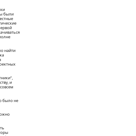
ски
вы были
вестные
тические
первой
сачиваться
полне
ло найти
ка
в
роектных
тники“,
тву, и
 совсем
о было не
можно
ть
торы