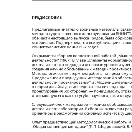
ПРЕДИСЛОВИЕ
Предлагаемые читателю архивные материалы связан
методов художественного конструирования ВНИИТЭ. 
обе части настоящего выпуска Трудов, была обрисо
материалов. Подчеркнем, что все публикации являют
концептуалистики конца 60-х годов.
Открывается сборник коллективной работой „Мышле
деятельности“ (1967). В главе „Элементы нормативной
деятельностного подхода и основные уровни изучен
создания научно обоснованных методик проектирова
Методологическим стержнем работы по-прежнему сл
Продолжением предыдущих исследований в области 
деятельности проектирования“ и „Модели деятельнос
в теории дизайна два исследовательских подхода 
проектирования „со стороны“, — по-видимому, отра
отличающую его как от сугубо научного, так и от ху
Следующий блок материалов — тезисы обобщающего т
деятельности лаборатории. В сборник включены ра
ориентиры в рассмотрении основных аспектов сущес
Опыт предшествующей методологической работы и п
„Общая концепция методики“ (Г. П. Щедровицкий, В. Я