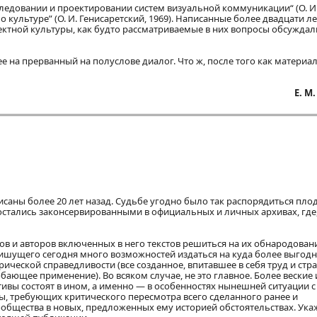
следовании и проектировании систем визуальной коммуникации“ (О. И
 о культуре” (О. И. Генисаретский, 1969). Написанные более двадцати ле
ектной культуры, как будто рассматриваемые в них вопросы обсуждал
е на прерванный на полуслове диалог. Что ж, после того как материа
Е. М
аны более 20 лет назад. Судьбе угодно было так распорядиться пло
остались законсервированными в официальных и личных архивах, где,
ов и авторов включенных в него текстов решиться на их обнародован
 пишущего сегодня много возможностей издаться на куда более выгод
ической справедливости (все созданное, впитавшее в себя труд и стра
бающее применение). Во всяком случае, не это главное. Более веские 
вы состоят в ином, а именно — в особенностях нынешней ситуации 
уры, требующих критического пересмотра всего сделанного ранее и
общества в новых, предложенных ему историей обстоятельствах. Ук