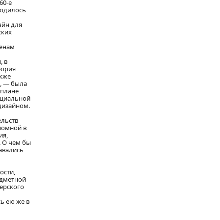
60-е
родилось
айн для
ских
менам
, в
еория
акже
, — была
 плане
оциальной
 дизайном.
ельств
номной в
ия,
. О чем бы
тавались
ости,
едметной
нерского
ь ею же в