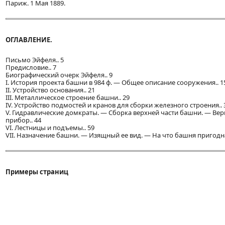
Париж. 1 Мая 1889.
ОГЛАВЛЕНИЕ.
Письмо Эйфеля.. 5
Предисловие.. 7
Биографический очерк Эйфеля.. 9
I. История проекта башни в 984 ф. — Общее описание сооружения.. 1
II. Устройство основания.. 21
III. Металлическое строение башни.. 29
IV. Устройство подмостей и кранов для сборки железного строения.. 
V. Гидравлические домкраты. — Сборка верхней части башни. — В
прибор.. 44
VI. Лестницы и подъемы.. 59
VII. Назначение башни. — Изящный ее вид. — На что башня пригодна
Примеры страниц