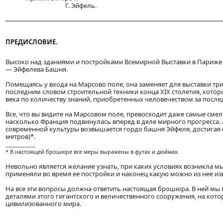
Г. Эйфель.
ПРЕДИСЛОВИЕ.
Высоко над зданиями и постройками Всемирной Выставки в Париж
— Эйфелева Башня.
Помещаясь у входа на Марсово поле, она заменяет для выставки т
последним словом строительной техники конца XIX столетия, котор
века по количеству знаний, приобретенных человечеством за послед
Все, что вы видите на Марсовом поле, превосходит даже самые см
насколько Франция подвинулась вперед в деле мирного прогресса.
современной культуры возвышается гордо башня Эйфеля, достигая 
метров)*.
____________
* В настоящей брошюре все меры выражены в футах и дюймах.
Невольно является желание узнать, при каких условиях возникла м
применяли во время ее постройки и наконец какую можно из нее из
На все эти вопросы должна ответить настоящая брошюра. В ней мы 
деталями этого гигантского и величественного сооружения, на кот
цивилизованного мира.