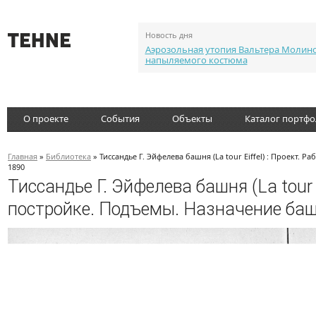
Новость дня
Аэрозольная утопия Вальтера Молин
напыляемого костюма
О проекте
События
Объекты
Каталог портф
Главная
»
Библиотека
» Тиссандье Г. Эйфелева башня (La tour Eiffel) : Проект.
1890
Тиссандье Г. Эйфелева башня (La tour E
постройке. Подъемы. Назначение башн