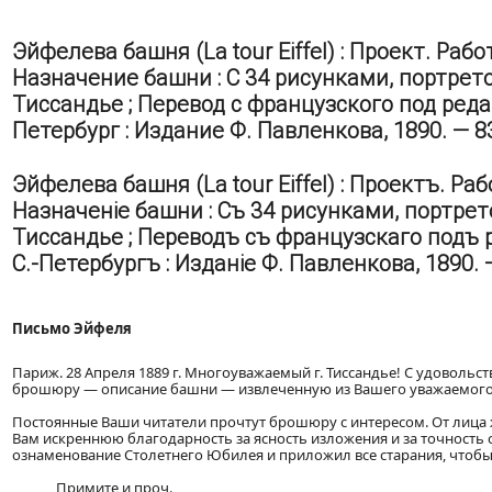
Эйфелева башня (La tour Eiffel) : Проект. Ра
Назначение башни : С 34 рисунками, портрето
Тиссандье ; Перевод с французского под реда
Петербург : Издание Ф. Павленкова, 1890. — 83 
Эйфелева башня (La tour Eiffel) : Проектъ. Р
Назначеніе башни : Съ 34 рисунками, портрет
Тиссандье ; Переводъ съ французскаго подъ 
С.-Петербургъ : Изданіе Ф. Павленкова, 1890. —
Письмо Эйфеля
Париж. 28 Апреля 1889 г. Многоуважаемый г. Тиссандье! С удовол
брошюру — описание башни — извлеченную из Вашего уважаемого 
Постоянные Ваши читатели прочтут брошюру с интересом. От лица ж
Вам искреннюю благодарность за ясность изложения и за точность
ознаменование Столетнего Юбилея и приложил все старания, чтобы
Примите и проч.