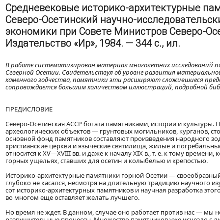
Средневековые историко-архитектурные памят
Северо-Осетинский научно-исследовательски
экономики при Совете Министров Северо-Осе
Издательство «Ир», 1984. — 344 с., ил.
В работе систематизирован материал многолетних исследований п
Северной Осетии. Свидетельствуя об уровне развития материальной
каменного зодчества, памятники эти расширяют сложившиеся предст
сопровождается большим количеством иллюстраций, подробной библ
ПРЕДИСЛОВИЕ
Северо-Осетинская АССР богата памятниками, истории и культуры. 
археологических объектов — грунтовых могильников, курганов, сто
основной фонд памятников составляют произведения народного зо
христианские церкви и языческие святилища, жилые и погребальн
относится к XV—XVIII вв. и даже к началу XIX в., т. е. к тому времен
горных ущельях, ставших для осетин и колыбелью и крепостью.
Историко-архитектурные памятники горной Осетии — своеобразный а
глубоко не касался, несмотря на длительную традицию научного из
сот историко-архитектурных памятников и научная разработка этог
во многом еще оставляет желать лучшего.
Но время не ждет. В данном, случае оно работает против нас — мы 
разрушительные процессы. Множество памятников уже исчезло с лиц