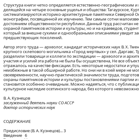
Структура книги четко определяется естественно-географическим 
делящейся на четыре основные ущелья и общества: Тагаурское, Курт
систематизируются историко-архитектурные памятники Северной О
монографии, посвященной их изучению. Тем самым сотни малоизвес
достоянием общественности республики. Данный труд рассчитан не 
охраной памятников истории и культуры, но и на краеведов, студен
который за внешне сухими и однообразными описаниями увидит за
предшествующих поколений.
Автор этого труда — археолог, кандидат исторических наук В. X. Т
крупного склепового могильника «Город мертвых» у сел. Даргавс. 
разделили товарищи и коллеги по экспедиции — археологи и архит
участия и усилий эта работа не была бы осуществлена, Не все объе
отражалось на качестве фиксации. Есть некоторые недостатки и упу
неизбежные в такой обширной работе. Но они ни в коей мере не мог
своевременности, научно-практической значимости труда, подготовл
охраны памятников истории и культуры постановлениями партии и п
становится особенно очевидным. Можно надеяться, что с публикаци
культурное наследие осетинского народа, без которого невозможно
В. А. Кузнецов
заслуженный деятель науки СО АССР
доктор исторических наук
СОДЕРЖАНИЕ
Предисловие (В. А. Кузнецов)... 3
Введение 6