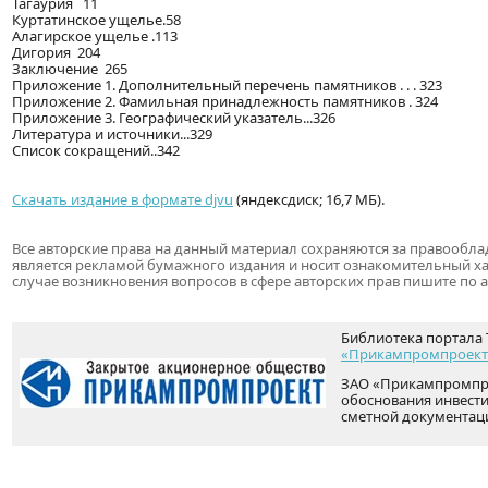
Тагаурия 11
Куртатинское ущелье.58
Алагирское ущелье .113
Дигория 204
Заключение 265
Приложение 1. Дополнительный перечень памятников . . . 323
Приложение 2. Фамильная принадлежность памятников . 324
Приложение 3. Географический указатель...326
Литература и источники...329
Список сокращений..342
Скачать издание в формате djvu
(яндексдиск; 16,7 МБ).
Все авторские права на данный материал сохраняются за правообл
является рекламой бумажного издания и носит ознакомительный х
случае возникновения вопросов в сфере авторских прав пишите по 
Библиотека портала 
«Прикампромпроект
ЗАО «Прикампромпро
обоснования инвести
сметной документац