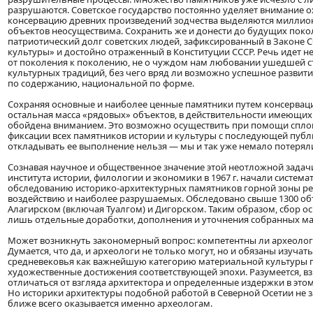
разрушаются. Советское государство постоянно уделяет внимание о
консервацию древних произведений зодчества выделяются миллион
объектов неосуществима. Сохранить же и донести до будущих покол
патриотический долг советских людей, зафиксированный в Законе 
культуры» и достойно отраженный в Конституции СССР. Речь идет н
от поколения к поколению, не о чуждом нам любовании ушедшей с
культурных традиций, без чего вряд ли возможно успешное развит
по содержанию, национальной по форме.
Сохраняя основные и наиболее ценные памятники путем консерваци
остальная масса «рядовых» объектов, в действительности имеющих
обойдена вниманием. Это возможно осуществить при помощи спло
фиксации всех памятников истории и культуры с последующей публи
откладывать ее выполнение нельзя — мы и так уже немало потерял
Сознавая научное и общественное значение этой неотложной задач
института истории, филологии и экономики в 1967 г. начали сист
обследованию историко-архитектурных памятников горной зоны ре
воздействию и наиболее разрушаемых. Обследовано свыше 1300 объ
Алагирском (включая Туалгом) и Дигорском. Таким образом, сбор 
лишь отдельные доработки, дополнения и уточнения собранных ма
Может возникнуть закономерный вопрос: компетентны ли археоло
Думается, что да, и археологи не только могут, но и обязаны изуча
средневековья как важнейшую категорию материальной культуры п
художественные достижения соответствующей эпохи. Разумеется, вз
отличаться от взгляда архитектора и определенные издержки в это
Но историки архитектуры подобной работой в Северной Осетии не
ближе всего оказывается именно археологам.