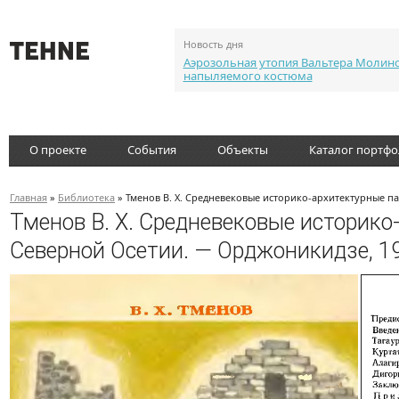
Новость дня
Аэрозольная утопия Вальтера Молин
напыляемого костюма
О проекте
События
Объекты
Каталог портф
Главная
»
Библиотека
» Тменов В. Х. Средневековые историко-архитектурные п
Тменов В. Х. Средневековые историк
Северной Осетии. — Орджоникидзе, 1