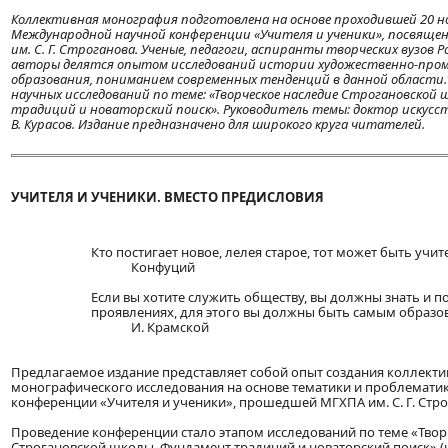
Коллективная монография подготовлена на основе проходившей 20 но
Международной научной конференции «Учителя и ученики», посвяще
им. С. Г. Строганова. Ученые, педагоги, аспиранты творческих вузов 
авторы делятся опытом исследований истории художественно-пром
образования, пониманием современных тенденций в данной области
научных исследований по теме: «Творческое наследие Строгановской
традиций и новаторский поиск». Руководитель темы: доктор искусст
В. Курасов. Издание предназначено для широкого круга читателей.
УЧИТЕЛЯ И УЧЕНИКИ. ВМЕСТО ПРЕДИСЛОВИЯ
Кто постигает новое, лелея старое, тот может быть учит
Конфуций
Если вы хотите служить обществу, вы должны знать и по
проявлениях, для этого вы должны быть самым образ
И. Крамской
Предлагаемое издание представляет собой опыт создания коллекти
монографического исследования на основе тематики и проблемати
конференции «Учителя и ученики», прошедшей МГХПА им. С. Г. Строг
Проведение конференции стало этапом исследований по теме «Твор
Строгановской школы. Фундамент традиций и новаторский поиск» (