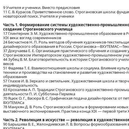
9 Учителя и ученики. Вместо предисловия
11 С. В. Курасов. Приветственное слово. Строгановская школа: фунд
новаторский поиск. Учителя и ученики
Часть 1. Формирование системы художественно-промышленно
создание Строгановского училища
17 Глинтерник Э. М. Художественно-промышленное образование в 
XIX века: взгляд современников
24 Бесчастнов Н. П. Роль методов обучения художников-текстильщи
дизайнерского образования в России. Строгановка—ВХУТЕМАС—Тек
37 Докучаева Е. Е. Организация практического обучения и создание
Строгановском Императорском художественно-промышленном уч
44 Зубец В. М. Благотворительность в истории Строгановского учи
веков
51 Фадеева Т. Е. Взаимоотношения школы и социума. Влияние культу
техники и производства на становление и развитие художественн
образования
57 Глазов И. В. Зеркало и светильник. Художественная школа и твор
индивидуальность
63 Крохалева А. П. Традиции Строгановского художественно-пром
деятельности П. И. Субботина-Пермяка
70 Яцюк О. Г., Васюра В. С. Графическая подача дизайн-проекта: от п
ВХУТЕМАСа
78 Манукян Д. В. Роль Строгановской школы в формировании новых
выставочного экспонирования. Практика конца XIX — первой трети Х
Часть 2. Революция в искусстве — революция в художественн
90 Барышева В. Е., Желондиевская Л. В. Вопросы формообразования 
ВХУТЕМАСА