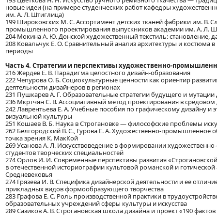
193 Цветкова Н. Н. Искусство ручного ремизного ткачества — тради
новые идеи (на примере студенческих работ кафедры художественн
им. А. Л. Штиглица)
199 Широковских М. С. Ассортимент детских тканей фабрики им. В. С
промышленного проектирования выпускников академии им. А. Л. 
204 Мокина А. Ю. Донской художественный текстиль: становление, д
208 Ковальчук Е. О. Сравнительный анализ архитектуры и костюма 
периоды
Часть 4. Стратегии и перспективы художественно-промышленн
216 Жердев Е. В. Парадигма целостного дизайн-образования
222 Чепурова О. Б. Социокультурные ценности как ориентир развит
деятельности дизайнеров в регионах
231 Пушкарев А. Г. Образовательные стратегии будущего и мутации
236 Мкртчян С. В. Ассоциативный метод проектирования в средовом
242 Лаврентьева Е. А. Учебные пособия по графическому дизайну и 
визуальной культуры
251 Кошаев В. Б. Наука в Строгановке — философские проблемы иск
262 Белгородский В. С., Гурова Е. А. Художественно-промышленное 
точка зрения К. МакКой
269 Усанова А. Л. Искусствоведение в формировании художественн
студентов творческих специальностей
274 Орлов И. И. Современные перспективы развития «Строгановск
в отечественной историографии культовой романской и готической
Средневековья
274 Грязева И. В. Специфика дизайнерской деятельности и ее отличи
прикладных видов формообразующего творчества
283 Графова Е. С. Роль производственной практики в трудоустройст
образовательных учреждений сферы культуры и искусства
289 Сазиков А. В. Строгановская школа дизайна и проект «190 факто