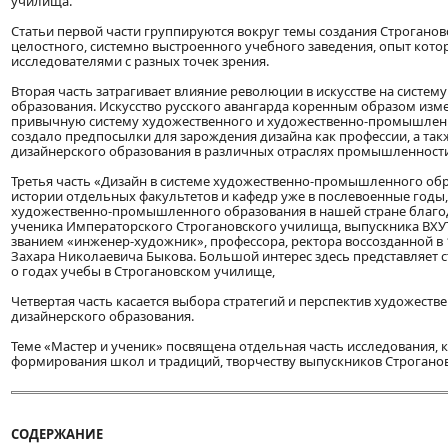
училища.
Статьи первой части группируются вокруг темы создания Строгано
целостного, системно выстроенного учебного заведения, опыт кото
исследователями с разных точек зрения.
Вторая часть затрагивает влияние революции в искусстве на систем
образования. Искусство русского авангарда коренным образом изм
привычную систему художественного и художественно-промышленн
создало предпосылки для зарождения дизайна как профессии, а так
дизайнерского образования в различных отраслях промышленности
Третья часть «Дизайн в системе художественно-промышленного об
истории отдельных факультетов и кафедр уже в послевоенные годы,
художественно-промышленного образования в нашей стране благ
ученика Императорского Строгановского училища, выпускника В
званием «инженер-художник», профессора, ректора воссозданной в 
Захара Николаевича Быкова. Большой интерес здесь представляет ст
о годах учебы в Строгановском училище,
Четвертая часть касается выбора стратегий и перспектив художес
дизайнерского образования.
Теме «Мастер и ученик» посвящена отдельная часть исследования,
формирования школ и традиций, творчеству выпускников Строгано
СОДЕРЖАНИЕ