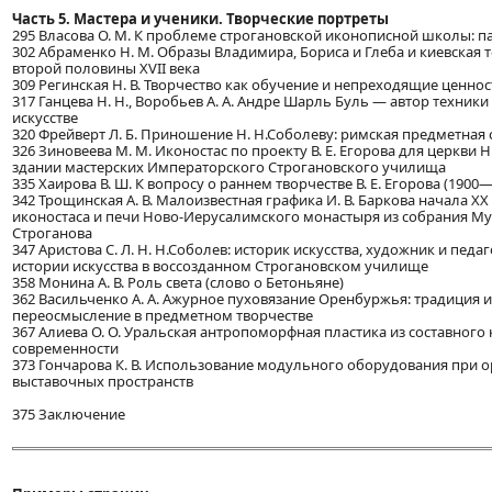
Часть 5. Мастера и ученики. Творческие портреты
295 Власова О. М. К проблеме строгановской иконописной школы: п
302 Абраменко Н. М. Образы Владимира, Бориса и Глеба и киевская т
второй половины XVII века
309 Регинская Н. В. Творчество как обучение и непреходящие ценно
317 Ганцева Н. Н., Воробьев А. А. Андре Шарль Буль — автор техник
искусстве
320 Фрейверт Л. Б. Приношение Н. Н.Соболеву: римская предметная 
326 Зиновеева М. М. Иконостас по проекту В. Е. Егорова для церкви
здании мастерских Императорского Строгановского училища
335 Хаирова В. Ш. К вопросу о раннем творчестве В. Е. Егорова (1900
342 Трощинская А. В. Малоизвестная графика И. В. Баркова начала XX
иконостаса и печи Ново-Иерусалимского монастыря из собрания Муз
Строганова
347 Аристова С. Л. Н. Н.Соболев: историк искусства, художник и педа
истории искусства в воссозданном Строгановском училище
358 Монина А. В. Роль света (слово о Бетоньяне)
362 Васильченко А. А. Ажурное пуховязание Оренбуржья: традиция 
переосмысление в предметном творчестве
367 Алиева О. О. Уральская антропоморфная пластика из составного 
современности
373 Гончарова К. В. Использование модульного оборудования при 
выставочных пространств
375 Заключение