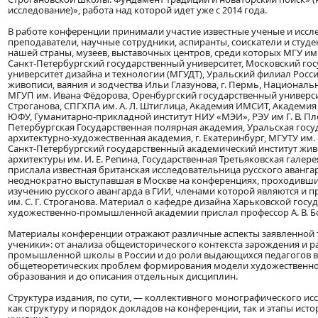
исследование)», работа над которой идет уже с 2014 года.
В работе конференции принимали участие известные ученые и иссле
преподаватели, научные сотрудники, аспиранты, соискатели и студе
нашей страны, музеев, выставочных центров, среди которых МГУ им.
Санкт-Петербургский государственный университет, Московский го
университет дизайна и технологии (МГУДТ), Уральский филиал Росс
живописи, ваяния и зодчества Ильи Глазунова, г. Пермь, Националь
МГУП им. Ивана Фёдорова, Оренбургский государственный университ
Строганова, СПГХПА им. А. Л. Штиглица, Академия ИМСИТ, Академия 
ЮФУ, Гуманитарно-прикладной институт НИУ «МЭИ», РЭУ им Г. В. Пле
Петербургская Государственная полярная академия, Уральская госу
архитектурно-художественная академия, г. Екатеринбург, МГУТУ им. К
Санкт-Петербургский государственный академический институт жив
архитектуры им. И. Е. Репина, Государственная Третьяковская галере
прислала известная британская исследовательница русского аванга
неоднократно выступавшая в Москве на конференциях, проходивши
изучению русского авангарда в ГИИ, членами которой являются и 
им. С. Г. Строганова. Материал о кафедре дизайна Харьковской госу
художественно-промышленной академии прислал профессор А. В. Б
Материалы конференции отражают различные аспекты заявленной 
ученики»: от анализа общеисторического контекста зарождения и р
промышленной школы в России и до роли выдающихся педагогов в е
общетеоретических проблем формирования модели художествен
образования и до описания отдельных дисциплин.
Структура издания, по сути, — коллективного монографического ис
как структуру и порядок докладов на конференции, так и этапы ист