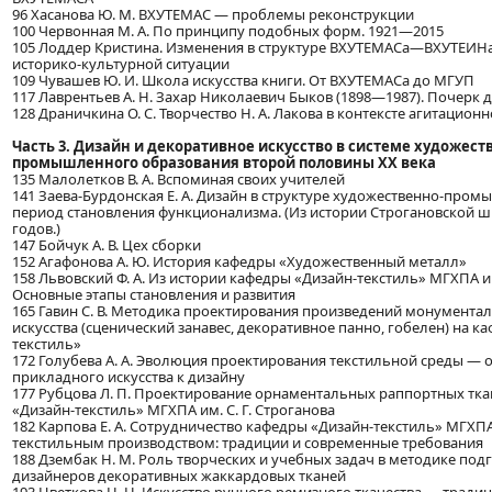
96 Хасанова Ю. М. ВХУТЕМАС — проблемы реконструкции
100 Червонная М. А. По принципу подобных форм. 1921—2015
105 Лоддер Кристина. Изменения в структуре ВХУТЕМАСа—ВХУТЕИНа
историко-культурной ситуации
109 Чувашев Ю. И. Школа искусства книги. От ВХУТЕМАСа до МГУП
117 Лаврентьев А. Н. Захар Николаевич Быков (1898—1987). Почерк 
128 Драничкина О. С. Творчество Н. А. Лакова в контексте агитационн
Часть 3. Дизайн и декоративное искусство в системе художест
промышленного образования второй половины ХХ века
135 Малолетков В. А. Вспоминая своих учителей
141 Заева-Бурдонская Е. А. Дизайн в структуре художественно-пром
период становления функционализма. (Из истории Строгановской 
годов.)
147 Бойчук А. В. Цех сборки
152 Агафонова А. Ю. История кафедры «Художественный металл»
158 Львовский Ф. А. Из истории кафедры «Дизайн-текстиль» МГХПА им.
Основные этапы становления и развития
165 Гавин С. В. Методика проектирования произведений монумента
искусства (сценический занавес, декоративное панно, гобелен) на к
текстиль»
172 Голубева А. А. Эволюция проектирования текстильной среды — 
прикладного искусства к дизайну
177 Рубцова Л. П. Проектирование орнаментальных раппортных тка
«Дизайн-текстиль» МГХПА им. С. Г. Строганова
182 Карпова Е. А. Сотрудничество кафедры «Дизайн-текстиль» МГХПА и
текстильным производством: традиции и современные требования
188 Дзембак Н. М. Роль творческих и учебных задач в методике под
дизайнеров декоративных жаккардовых тканей