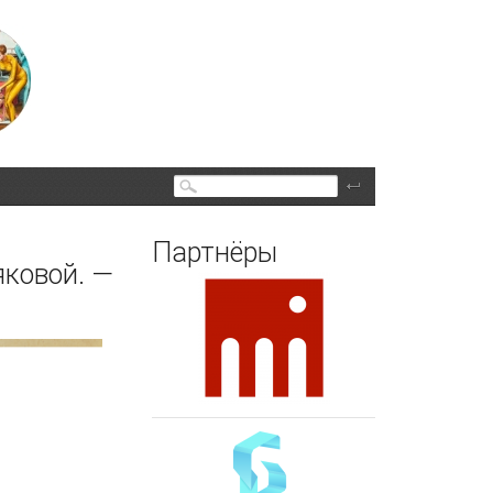
Поиск
Партнёры
яковой. —