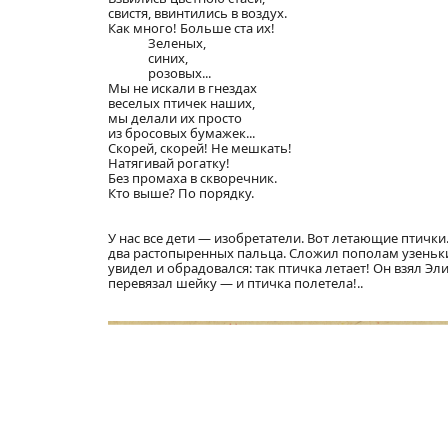
свистя, ввинтились в воздух.
Как много! Больше ста их!
Зеленых,
синих,
розовых...
Мы не искали в гнездах
веселых птичек наших,
мы делали их просто
из бросовых бумажек...
Скорей, скорей! Не мешкать!
Натягивай рогатку!
Без промаха в скворечник.
Кто выше? По порядку.
У нас все дети — изобретатели. Вот летающие птички
два растопыренных пальца. Сложил пополам узенький
увидел и обрадовался: так птичка летает! Он взял Э
перевязал шейку — и птичка полетела!..