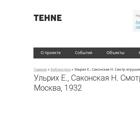
Но
Аэ
н
О проекте
События
Объекты
Главная
»
Библиотека
» Ульрих Е., Саконская Н. Смотр игруше
Ульрих Е., Саконская Н. Смо
Москва, 1932