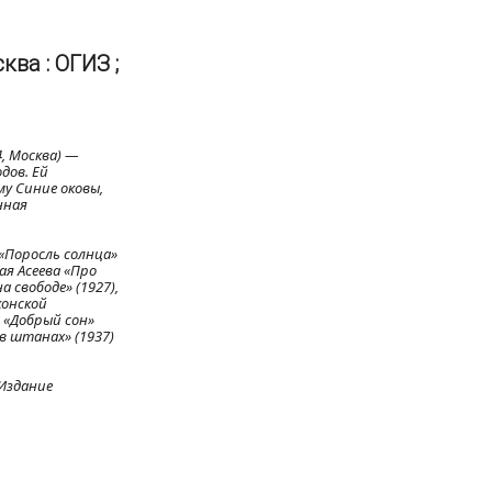
ва : ОГИЗ ;
, Москва) —
дов. Ей
му Синие оковы,
нная
 «Поросль солнца»
ая Асеева «Про
а свободе» (1927),
конской
о «Добрый сон»
 в штанах» (1937)
Издание