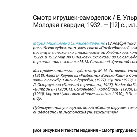
Смотр игрушек-самоделок / Е. Ульри
Молодая гвардия, 1932. — [12] с., ил.
Мария Михайловна Синякова-Уречина
(13 ноября 1890 
российская художница, член союза «Председателей земн
посвящены несколько стихотворений Хлебникова, которы
1922). В 1952 Марию Синякову исключили из Союза ху
персональная выставка М. М. Синяковой-Уречиной сост
Как профессиональная художница М. М. Синякова-Уречи
(1918), Алексея Кручёных «Разбойник Ванька-Каин и Со
заячью службу и лисью дружбу», (1927), «Цирк» (1929), 
Л. Остроумова «Птичий переполох», 1928), Надежды Павл
«Витрины» (1930), М. Соловьёвой «Кораблики» (1930), 
(1930), Корнея Чуковского «Новые загадки» (1930), Р. Э
и др.
Публикуем полную версию книги «Смотр игрушек-само
оцифровано Принстонским университетом.
[Все рисунки и тексты издания «Смотр игрушек-