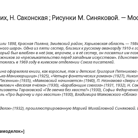
х, Н. Саконская ; Рисунки М. Синяковой. — Моск
или 1898, Красная Поляна, Змиёвский район, Харьковская область — 1984
ого шара». Одна из пяти сестер, близких к русскому авангарду 1910-х го
й был влюблен в неё (как, впрочем, и в её сестер, он посвятил им поэ
дожников за «пресмыкательство перед западным искусством». Единстве
оялась в 1969 году в киевском отделении Союза писателей.
на оформляла книги, как взрослые, так и детские: Григория Петникова
нька-Маникюрщица» (1925), «Четыре фонетических романа» (1927), Никол
«Песенник» (1935), «Маяковский начинается» (1940), П. Незнамова «Звери н
ович «Весёлая пчёлка» (1930), «Барабанщик совхоза» (1931, 1932), Н. Са
Елизаветы Тараховской «Где овечка без хвоста?» (1930), Софьи Федорченк
нгель «Про дырочку и про хвостик» (1930), Владимира Маяковского «Облако
делок» (1932), проиллюстрированную Марией Михайловной Синяковой. 
самоделок»]