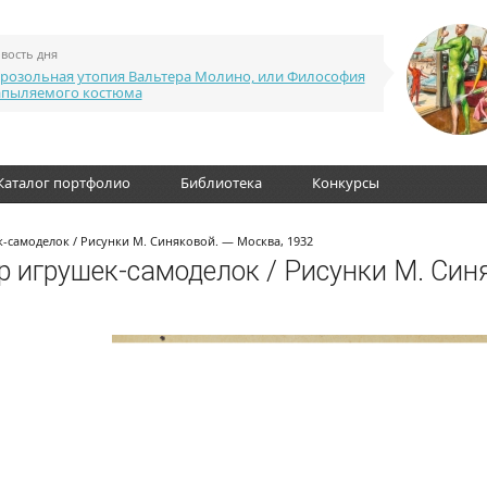
вость дня
розольная утопия Вальтера Молино, или Философия
апыляемого костюма
Каталог портфолио
Библиотека
Конкурсы
к-самоделок / Рисунки М. Синяковой. — Москва, 1932
тр игрушек-самоделок / Рисунки М. Син