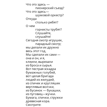
Что это здесь —
пионерский съезд?
Что это здесь—
шумовой оркестр?
Откуда
столько ребят?
О
чем
горнисты трубят?
Слушайте,
слушайте!
Сегодня смотр игрушек,
парадный смотр;
мы делали их дружно
весь этот год,
Мы сделали их сами —
она и он, и я,
клеили, вырезали
из броса и сырья.
Вот пестрая эскадра
бумажных голубей,
вот целая бригада
людей из желудей,
из спичек и кругляшек
вертлявые волчки,
из бусинок — букашки,
из пуговиц—жучки.
Бумага, спички, стружки
древесная кора.
Смотрите: