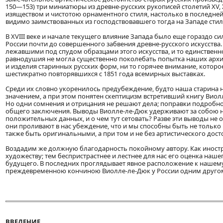
150—153) три миниатюры из древне-русских рукописей столетий XV, X
изяществом и чистотою орнаментного стиля, настолько в последн
видимо заимствованных из господствовавшего тогда на Западе стил
В XVIII веке и начале текущего влияние Запада было еще гораздо с
России почти до совершенного забвения древне-русского искусства.
лежавшими под спудом образцами этого искусства, и то единственн
равнодушия не могла существенно поколебать попытка наших архит
и изделия старинных русских форм, ни то горячее внимание, котор
шестикратно повторявшихся с 1851 года всемирных выставках.
Среди их словно укоренилось предубеждение, будто наша старина
значением, а при этом понятен скептицизм встретивший книгу Виол
Но одни сомнения и отрицания не решают дела; поправки подробно
общего заключения. Выводы Виолле-ле-Дюк удерживают за собою 
положительных данных, и о чем тут сетовать? Разве эти выводы не 
они проливают в нас убеждение, что и мы способны быть не толь
также быть оригинальными, а при том и не без артистического дост
Воздадим же должную благодарность покойному автору. Как иностр
художеству; тем беспристрастнее и лестнее для нас его оценка наш
будущего. В последних проглядывает явное расположение к нашему
преждевременною кончиною Виолле-ле-Дюк у России одним другом
ВВЕДЕНИЕ.