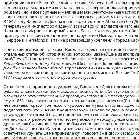
пристройкою к ней новой ризницы в стиле XIV века. Работы ими пр
зодчества громадны: ими восстановлены с совершенною историческо
boutants), но и все крупные и мелкие детали уничтоженные частию
Пристройка так хорошо пригнана к главному зданию, что ни в чем от 
В 1847 году Виолле-ле-Дюк назначен архитектором Аббатства Сен-Ден
генеральным инспектором зданий всей Епархии, вследствие чего е
Шалонне на Марне и соборный храм в Лаоне. К числу других особе
принадлежат произведенное им, по поручению Императора Наполеон
Пьерфона (Pierrefonds), а также реставрация укреплений города Кар
При такой огромной практике, Виолле-ле-Дюк является и неутоми
отдельных статей об исторических вопросах. Важнейшие из его труд
по XVI век
. (Dictionnaire raisonné de l’architecture française du onzième a
Карла Великого по эпоху Возрождения
(Dictionnaire du mobilier français
Дюк был членом бельгийской Королевской Академии художеств, К
кавалером разных иностранных орденов, в том числе от России Св. С
1877 году за его сочинение о русском искусстве.
Относительно принципов художества, Виолле-ле-Дюк в одном из сво
решительным противником академических учений. От этого мнения 
в самом его отечестве сильных врагов, ожесточенные преследовани
ему в 1863 году кафедры эстетики в школе изящных искусств (Ecole de
не признавал красот греческого художества и уважал только одно г
поддерживать это мнение, прочитав труды Виолле-ле-Дюк, в коих он
утверждает что всякой стране приличествует своя система архитек
житейских потребностей и что посему всякому народу лучше старат
древние, как бы сии последние ни были хороши, если только они не
ле-Дюк вовсе не пренебрегает древними памятниками, хотя и призн
советует их изучать: „Я не принадлежу“, говорит он в своих
беседах 
числу отчаивающихся в настоящем и оплакивающих прошлое. Прош