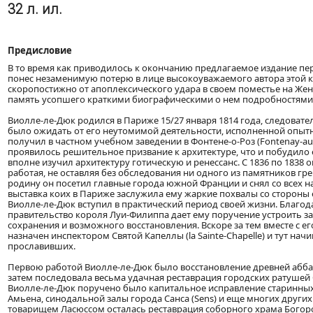
32 л. ил.
Предисловие
В то время как приводилось к окончанию предлагаемое издание пере
понес незаменимую потерю в лице высокоуважаемого автора этой кни
скоропостижно от апоплексического удара в своем поместье на Жен
память усопшего краткими биографическими о нем подробностями
Виолле-ле-Дюк родился в Париже 15/27 января 1814 года, следовате
было ожидать от его неутомимой деятельности, исполненной опытн
получил в частном учебном заведении в Фонтене-о-Роз (Fontenay-aux
проявилось решительное призвание к архитектуре, что и побудило е
вполне изучил архитектуру готическую и ренессанс. С 1836 по 1838 
работая, не оставляя без обследования ни одного из памятников гр
родину он посетил главные города южной Франции и снял со всех 
выставка коих в Париже заслужила ему жаркие похвалы со стороны е
Виолле-ле-Дюк вступил в практический период своей жизни. Благо
правительство короля Луи-Филиппа дает ему поручение устроить з
сохранения и возможного восстановления. Вскоре за тем вместе с ег
назначен инспектором Святой Капеллы (la Sainte-Chapelle) и тут нач
прославивших.
Первою работой Виолле-ле-Дюк было восстановление древней аббатско
затем последовала весьма удачная реставрация городских ратушей 
Виолле-ле-Дюк поручено было капитальное исправление старинных 
Амьена, синодальной залы города Санса (Sens) и еще многих других 
товарищем Ласюссом осталась реставрация соборного храма Богород