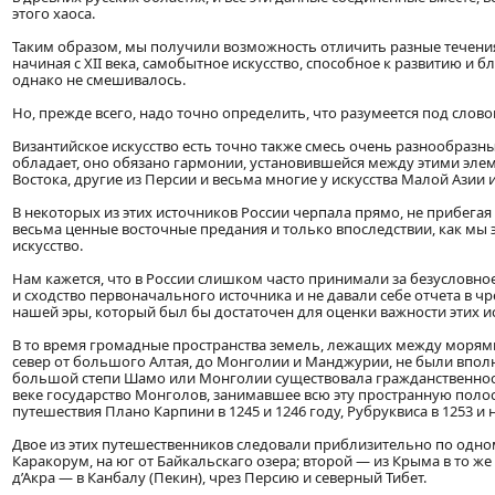
этого хаоса.
Таким образом, мы получили возможность отличить разные течения,
начиная с XII века, самобытное искусство, способное к развитию и 
однако не смешивалось.
Но, прежде всего, надо точно определить, что разумеется под слов
Византийское искусство есть точно также смесь очень разнообразн
обладает, оно обязано гармонии, установившейся между этими элем
Востока, другие из Персии и весьма многие у искусства Малой Азии и
В некоторых из этих источников России черпала прямо, не прибегая 
весьма ценные восточные предания и только впоследствии, как мы э
искусство.
Нам кажется, что в России слишком часто принимали за безусловно
и сходство первоначального источника и не давали себе отчета в ч
нашей эры, который был бы достаточен для оценки важности этих и
В то время громадные пространства земель, лежащих между морями
север от большого Алтая, до Монголии и Манджурии, не были вполне
большой степи Шамо или Монголии существовала гражданственность
веке государство Монголов, занимавшее всю эту пространную полосу
путешествия Плано Карпини в 1245 и 1246 году, Рубруквиса в 1253 и 
Двое из этих путешественников следовали приблизительно по одно
Каракорум, на юг от Байкальскаго озера; второй — из Крыма в то ж
д’Акра — в Канбалу (Пекин), чрез Персию и северный Тибет.