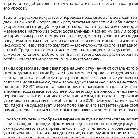
тщательно и добросовестно, нужно заботиться не о его возвращении
его уроков“.
Трактат о русском искусстве, в переводе предлагаемый, есть один и
Дюк. В нем как бы отразились результаты многолетней наблюдател
укоренившиеся предубеждения, он обращается к анализу неоспори
материалов частию из России доставленных, частию им самим собр
историческим развитием русского народа, он открывает в них следы в
вред, чужеземных влияний, и греческого, и византийского, и азиатс
индусского, и азиатского желтого — монголо-китайского и западно
стилей. Среди этих наносов, часто переплетающихся между собою,
самостоятельного изобретения. Зачатки этого своеобразия коренят
особенной степени зрелости в XV и XVI столетиях.
Таким образом двухвековая пора нашего отлучения от остального 
отовсюду заслонявших Русь, и была именно порою зарождения у на
сочетавшей в один общий строй разнородные элементы художества д
говорит Виолле-ле-Дюк, сложилось единовременно с его единством 
половиной XVII века составляют эпоху его наивысшего развития (апо
влияние; поддаваясь все более и более этому влиянию, отечественн
первоначальных источниках Византии и Азии, так сказать, пережигая
утрачивает снисканную самобытность и в XVIII веке уже носит хара
почти уже не существует. В этом положении его застает текущее сто
начинают оказываться некоторые признаки самостоятельного русско
Проводя эту тезу и соображая вернейшие пути к восстановлению за
своих выводов приводит фактические доказательства в виде рисунк
сами удостовериться в правильности, поучительности и совершенн
указанием здесь только на одно из них, которому автор приписывае
замечательное артистическое достоинство старых русских произведе