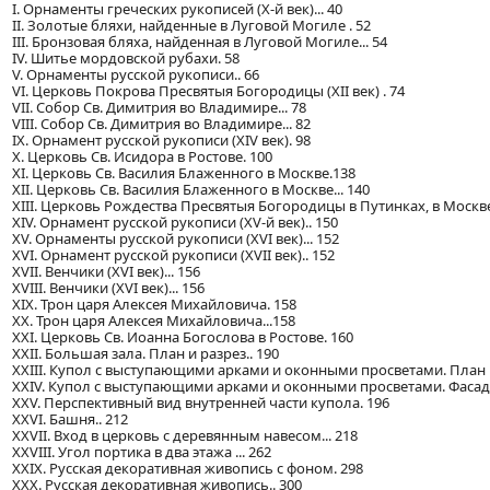
I. Орнаменты греческих рукописей (Х-й век)... 40
II. Золотые бляхи, найденные в Луговой Могиле . 52
III. Бронзовая бляха, найденная в Луговой Могиле... 54
IV. Шитье мордовской рубахи. 58
V. Орнаменты русской рукописи.. 66
VI. Церковь Покрова Пресвятыя Богородицы (XII век) . 74
VII. Собор Св. Димитрия во Владимире... 78
VIII. Собор Св. Димитрия во Владимире... 82
IX. Орнамент русской рукописи (XIV век). 98
X. Церковь Св. Исидора в Ростове. 100
XI. Церковь Св. Василия Блаженного в Москве.138
XII. Церковь Св. Василия Блаженного в Москве... 140
XIII. Церковь Рождества Пресвятыя Богородицы в Путинках, в Москве.
XIV. Орнамент русской рукописи (XV-й век).. 150
XV. Орнаменты русской рукописи (XVI век)... 152
XVI. Орнамент русской рукописи (XVII век).. 152
XVII. Венчики (XVI век)... 156
XVIII. Венчики (XVI век)... 156
XIX. Трон царя Алексея Михайловича. 158
XX. Трон царя Алексея Михайловича...158
XXI. Церковь Св. Иоанна Богослова в Ростове. 160
XXII. Большая зала. План и разрез.. 190
XXIII. Купол с выступающими арками и оконными просветами. План и 
XXIV. Купол с выступающими арками и оконными просветами. Фасад..
XXV. Перспективный вид внутренней части купола. 196
XXVI. Башня.. 212
XXVII. Вход в церковь с деревянным навесом... 218
XXVIII. Угол портика в два этажа ... 262
XXIX. Русская декоративная живопись с фоном. 298
XXX. Русская декоративная живопись.. 300