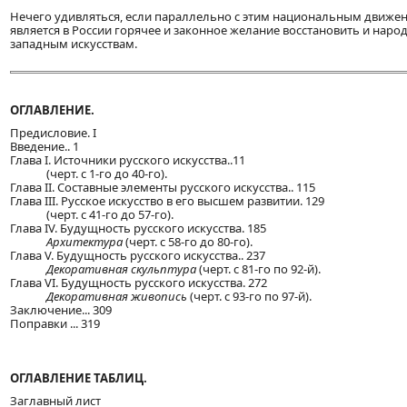
Нечего удивляться, если параллельно с этим национальным движен
является в России горячее и законное желание восстановить и нар
западным искусствам.
ОГЛАВЛЕНИЕ.
Предисловие. I
Введение.. 1
Глава I. Источники русского искусства..11
(черт. с 1-го до 40-го).
Глава II. Составные элементы русского искусства.. 115
Глава III. Русское искусство в его высшем развитии. 129
(черт. с 41-го до 57-го).
Глава IV. Будущность русского искусства. 185
Архитектура
(черт. с 58-го до 80-го).
Глава V. Будущность русского искусства.. 237
Декоративная скульптура
(черт. с 81-го по 92-й).
Глава VI. Будущность русского искусства. 272
Декоративная живопись
(черт. с 93-го по 97-й).
Заключение... 309
Поправки ... 319
ОГЛАВЛЕНИЕ ТАБЛИЦ.
Заглавный лист