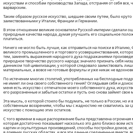
искусствам и способам производства Запада, отстраняя от себя все,
варварским.
Таким образом русское искусство, шедшее своим путем, было круто
заимствованными у Италии, Франции и Германии.
В этом отношении великие основатели Русской империи сделали ош
природные качества народа, думая улучшить его социальное положе
платиться.
Ничего не могло быть лучше, как отправиться на поиски в Италию
великого промышленного и торгового усовершенствования, которого
тем, заменять выражения народного духа подражаниями произведен
природное творчество русского народа; значило признать себя низш
данником той цивилизации, у которой следовало заимствовать лиш
материальных, а вовсе не готовые формулы и уже никак не вдохнов
По истечении многих столетий, употребленных на бесплодные подра
не имеет ли она своего собственного гения? Оглядывая себя и доиски
меня есть искусство с отпечатком моего собственного духа, искусс
его разрозненные и забытые остатки и пусть оно снова займет свое м
Эта мысль, о которой стоило бы подумать, не только в России, но 
собственным воззрениям, чтобы мы с жадностию не схватились за 
искусство с помощию этих остатков.
С того времени в наше распоряжение была представлена огромная 
которая достаточно показывает насколько это дело близко всем ис
картин и скульптурных произведений, способы постройки домов, и
в древних русских областях, и все эти данные соединенные вместе, 