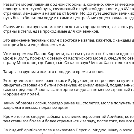
Развитие мореплавания с одной стороны и, конечно, климатические
покинуть этот сухой путь, служивший с глубокой древности до XV 
странами, лежащими на запад от Волги. Но, до путешествий великих 
путь был в большом ходу и в самом центре Азии существовала тогд
Сыпучие пески пустынь могли поглотить города и леса, засыпать р
страны в степи, едва проходимые для кочевников.
Это движение песчаных волн с востока на запад, кажется, с каждым 
истории были еще обитаемыми.
Уже во времена Плано-Карпини, на всем пути его не было ни одного
(Дон) и Волгу, проехал к северу от Каспийского моря и, следуя по 
страну Монголов, где Гаюк, сын Октая и внук Чингис-Хана, только 
Татары разрушили все, что пощадило время и пески.
Этот путешественник, равно как и Рубруквис, не встречали на пути с
свидетельствовали о бытии исчезнувших цивилизаций, подавленн
самых пределов Европы, за которым следовал не менее страшный 
и орошения полей.
Таким образом Россия, гораздо ранее XIII столетия, могла получать
закрылся в весьма недавнее время.
Кроме того не следует забывать великих переселений Арийцев, котор
тем стали все более и более стремиться к западу, после того, как 
За Индией арийское племя захватило Персию, Мидию, Малую Азию и