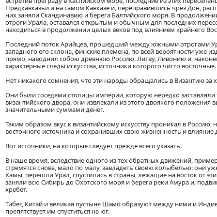
встретив преграду в Каспийском море, последние из этих переселен
Предкавказьи и на самом Кавказе и, переправившись чрез Дон, рас
них заняли Скандинавию и берега Балтийского моря. В продолжени
отроги Урала, оставался открытым и обычным для последних перес
находиться в продолжении целых веков под влиянием крайнего Вос
Последний поток Арийцев, прошедший между южными отрогами Ура
западного его склона, финские племена, по всей вероятности уже из
прямо, наводнил собою древнюю Россию, Литву, Ливонию и, наконе
характерные следы искусства, источники которого чисто восточные.
Нет никакого сомнения, что эти народы обращались в Византию за
Они были соседями столицы империи, которую нередко заставляли т
византийского двора, они извлекали из этого двоякого положения
значительными суммами денег.
Таким образом вкус к византийскому искусству проникал в Россию;
восточного источника и сохранивших свою жизненность и влияние 
Вот источники, на которые следует прежде всего указать.
В наше время, вследствие одного из тех обратных движений, пример
стремятся снова, мало по малу, завладеть своею колыбелью: они уж
Камы, перешли Урал, спустились в страны, лежащие на восток от эти
заняли всю Сибирь до Охотского моря и берега реки Амура и, подв
хребет.
Тибет, Китай и великая пустыня Шамо образуют между ними и Индие
препятствует им спуститься на юг.