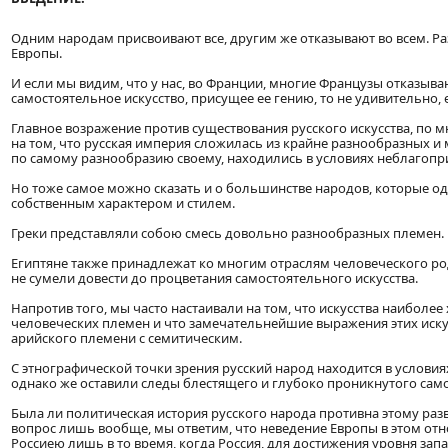
Одним народам присвоивают все, другим же отказывают во всем. Ра
Европы.
И если мы видим, что у нас, во Франции, многие Французы отказываю
самостоятельное искусство, присущее ее гению, то не удивительно,
Главное возражение против существования русского искусства, по 
на том, что русская империя сложилась из крайне разнообразных и 
по самому разнообразию своему, находились в условиях неблагопри
Но тоже самое можно сказать и о большинстве народов, которые о
собственным характером и стилем.
Греки представляли собою смесь довольно разнообразных племен.
Египтяне также принадлежат ко многим отраслям человеческого род
не сумели довести до процветания самостоятельного искусства.
Напротив того, мы часто настаивали на том, что искусства наибол
человеческих племен и что замечательнейшие выражения этих иск
арийского племени с семитическим.
С этнографической точки зрения русский народ находится в услови
однако же оставили следы блестящего и глубоко проникнутого сам
Была ли политическая история русского народа противна этому разв
вопрос лишь вообще, мы ответим, что неведение Европы в этом отн
Россиею лишь в то время, когда Россия, для достижения уровня за