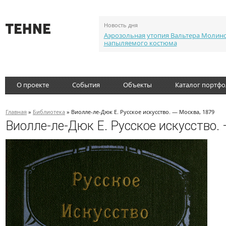
Новость дня
Аэрозольная утопия Вальтера Молин
напыляемого костюма
О проекте
События
Объекты
Каталог портф
Главная
»
Библиотека
» Виолле-ле-Дюк Е. Русское искусство. — Москва, 1879
Виолле-ле-Дюк Е. Русское искусство.