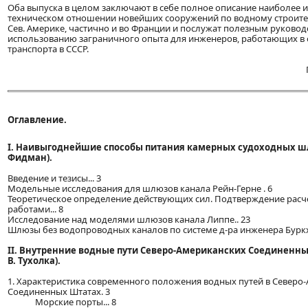
Оба выпуска в целом заключают в себе полное описание наиболее 
техническом отношении новейших сооружений по водному строител
Сев. Америке, частично и во Франции и послужат полезным руковод
использованию заграничного опыта для инженеров, работающих в 
транспорта в СССР.
Оглавление.
I. Наивыгоднейшие способы питания камерных судоходных шлю
Фидман).
Введение и тезисы... 3
Модельные исследования для шлюзов канала Рейн-Герне . 6
Теоретическое определение действующих сил. Подтверждение рас
работами... 8
Исследование над моделями шлюзов канала Липпе.. 23
Шлюзы без водопроводных каналов по системе д-ра инженера Буркх
II. Внутренние водные пути Северо-Американских Соединенны
В. Тухолка).
1. Характеристика современного положения водных путей в Северо
Соединенных Штатах. 3
Морские порты... 8