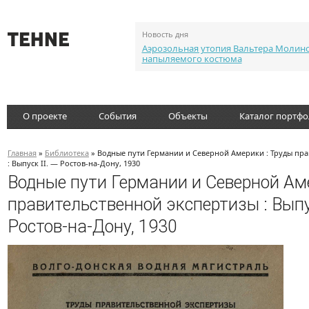
Новость дня
Аэрозольная утопия Вальтера Молин
напыляемого костюма
О проекте
События
Объекты
Каталог портф
Главная
»
Библиотека
» Водные пути Германии и Северной Америки : Труды пра
: Выпуск ІІ. — Ростов-на-Дону, 1930
Водные пути Германии и Северной Ам
правительственной экспертизы : Выпус
Ростов-на-Дону, 1930