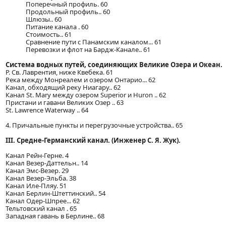
Поперечный профиль. 60
Продольный профиль.. 60
Шлюзы.. 60
Питание канала . 60
Стоимость.. 61
Сравнение пути с Панамским каналом... 61
Перевозки и флот на Бардж-Канале.. 61
Система водных путей, соединяющих Великие Озера и Океан.
Р. Св. Лаврентия, ниже Квебека. 61
Река между Монреалем и озером Онтарио... 62
Канал, обходящий реку Ниагару.. 62
Канал St. Mary между озером Superior и Huron .. 62
Пристани и гавани Великих Озер .. 63
St. Lawrence Waterway .. 64
4. Причальные пункты и перегрузочные устройства.. 65
III. Средне-Германский канал. (Инженер С. Я. Жук).
Канал Рейн-Герне. 4
Канал Везер-Даттельн.. 14
Канал Эмс-Везер. 29
Канал Везер-Эльба. 38
Канал Иле-Пляу. 51
Канал Берлин-Штеттинский.. 54
Канал Одер-Шпрее... 62
Тельтовский канал . 65
Западная гавань в Берлине.. 68