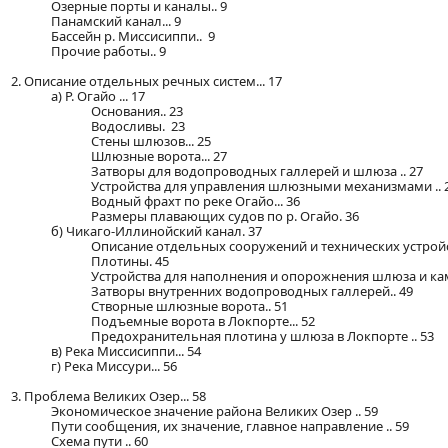
Озерные порты и каналы.. 9
Панамский канал... 9
Бассейн р. Миссисиппи.. 9
Прочие работы.. 9
2. Описание отдельных речных систем... 17
а) Р. Огайо ... 17
Основания.. 23
Водосливы. 23
Стены шлюзов... 25
Шлюзные ворота... 27
Затворы для водопроводных галлерей и шлюза .. 27
Устройства для управления шлюзными механизмами .. 
Водный фрахт по реке Огайо... 36
Размеры плавающих судов по р. Огайо. 36
б) Чикаго-Иллинойский канал. 37
Описание отдельных сооружений и технических устройс
Плотины. 45
Устройства для наполнения и опорожнения шлюза и ка
Затворы внутренних водопроводных галлерей.. 49
Створные шлюзные ворота.. 51
Подъемные ворота в Локпорте... 52
Предохранительная плотина у шлюза в Локпорте .. 53
в) Река Миссисиппи... 54
г) Река Миссури... 56
3. Проблема Великих Озер... 58
Экономическое значение района Великих Озер .. 59
Пути сообщения, их значение, главное направление .. 59
Схема пути .. 60