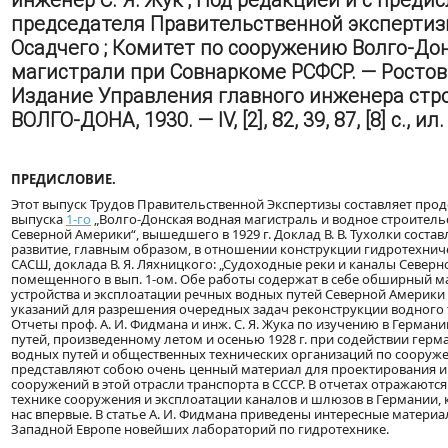
инженер С. Я. Жук ; Под редакцией и с преди
председателя Правительственной экспертизы
Осадчего ; Комитет по сооружению Волго-До
магистрали при Совнаркоме РСФСР. — Ростов-
Издание Управления главного инженера стр
ВОЛГО-ДОНА, 1930. — IV, [2], 82, 39, 87, [8] с., ил.
ПРЕДИСЛОВИЕ.
Этот выпуск Трудов Правительственной Экспертизы составляет про
выпуска
1-го
„Волго-Донская водная магистраль и водное строитель
Северной Америки“, вышедшего в 1929 г. Доклад В. В. Тухолки соста
развитие, главным образом, в отношении конструкции гидротехнич
САСШ, доклада В. Я. Ляхницкого: „Судоходные реки и каналы Северн
помещенного в вып. 1-ом. Обе работы содержат в себе обширный м
устройства и эксплоатации речных водных путей Северной Америки
указаний для разрешения очередных задач реконструкции водного т
Отчеты проф. А. И. Фидмана и инж. С. Я. Жука по изучению в Герман
путей, произведенному летом и осенью 1928 г. при содействии гер
водных путей и общественных технических организаций по сооруже
представляют собою очень ценный материал для проектирования и
сооружений в этой отрасли транспорта в СССР. В отчетах отражают
технике сооружения и эксплоатации каналов и шлюзов в Германии,
нас впервые. В статье А. И. Фидмана приведены интересные материа
Западной Европе новейших лабораторий по гидротехнике.