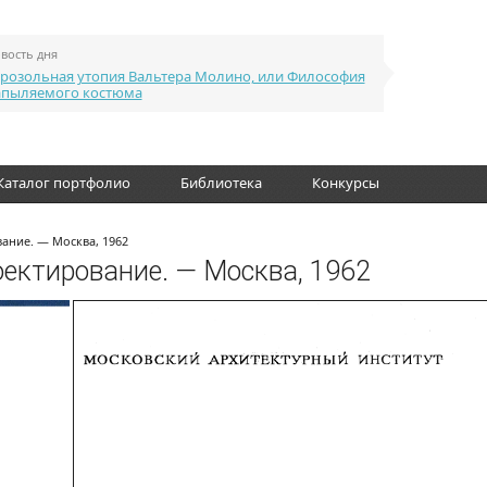
вость дня
розольная утопия Вальтера Молино, или Философия
апыляемого костюма
Каталог портфолио
Библиотека
Конкурсы
ание. — Москва, 1962
оектирование. — Москва, 1962