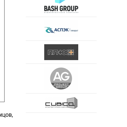
мцов,