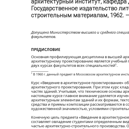
архитектурный институт, кафедра 
Государственное издательство лит
строительным материалам, 1962. — 1
Допущено Министерством высшего и среднего специал
факультетов.
ПРЕДИСЛОВИЕ
Основная профилирующая дисциплина в высшей арх
архитектурному проектированию является учебный п
двух курсах факультетов всех специальностей¹.
____________
¹ В 1960 г. данный предмет в Московском архитектурном ин
Курс «Введение в архитектурное проектирование» о
архитектурного проектирования. При этом курс клад
частях зданий. Учитывая, что технические основы ар
настоящем курсе главное внимание уделяется изуче
архитектурным элементам зданий и их формам, тект
средства и приемы композиции рассматриваются в с
художественной значимостью, условиями строительс
Конечную цель предмета «Введение в архитектурное
составляет овладение студентами определенным ви
частью архитектурно-строительного производства.