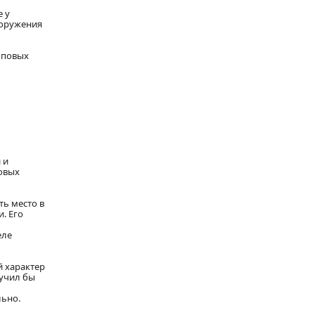
е у
ооружения
пповых
 и
совых
ть место в
. Его
еле
 характер
лучил бы
льно.