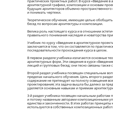
практических проектных работ. В курсе «Введение в
архитектурной графике, композиции и основам проек
будущих архитекторов объемно-пространственного
и понимать чертежи.
Теоретическое обучение, имеющее целью обобщить 
бесед по вопросам архитектуры и композиции.
Велика роль настоящего курса и в отношении эстетич
правильного понимания наследия и новаторства при
Учебник по курсу «Введение в архитектурное проект
заключается в том, что он составляется по практичес
последовательности прохождения курса в целом.
В первом разделе учебника излагаются основные те
архитектурных форм. Эти сведения в курсе «Введен
лекций и групповых бесед; они тесно связаны также 
Второй раздел учебника посвящен специальным вопр
пределах начального обучения. Цель второго разде
содержание не претендует на полноту освещения вс
проектирования; эта задача вышла бы далеко за пр
уделяется основным навыкам и приемам архитектурн
3-й раздел учебника посвящен начальным работам 
и потому названным авторами композиционными упра
единства и законченности. В этих работах принципы
используются в собственных композиционных работах