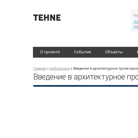
Но
Аэ
н
О проекте
События
Объекты
Главная
»
Библиотека
» Введение в архитектурное проектиров
Введение в архитектурное пр