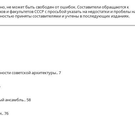
нно, не может быть свободен от ошибок. Составители обращаются к
ов и факультетов СССР с просьбой указать на недостатки и пробелы 
арностью приняты составителями и учтены в последующих изданиях.
ости советской архитектуры.. 7
6
й ансамбль.. 58
.. 76