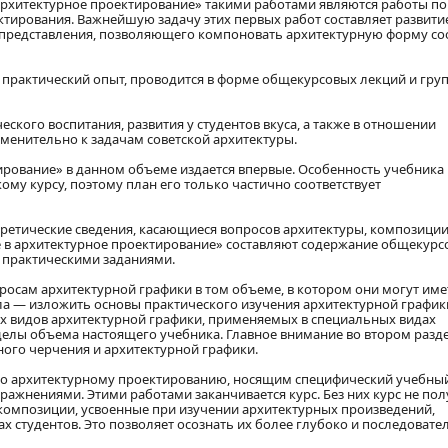
 архитектурное проектирование» такими работами являются работы по
тирования. Важнейшую задачу этих первых работ составляет развити
 представления, позволяющего компоновать архитектурную форму с
практический опыт, проводится в форме общекурсовых лекций и гру
еского воспитания, развития у студентов вкуса, а также в отношении
менительно к задачам советской архитектуры.
ирование» в данном объеме издается впервые. Особенность учебника
кому курсу, поэтому план его только частично соответствует
оретические сведения, касающиеся вопросов архитектуры, композиции
ие в архитектурное проектирование» составляют содержание общекур
с практическими заданиями.
осам архитектурной графики в том объеме, в котором они могут име
ла — изложить основы практического изучения архитектурной графики
ех видов архитектурной графики, применяемых в специальных видах
еделы объема настоящего учебника. Главное внимание во втором разд
ого черчения и архитектурной графики.
по архитектурному проектированию, носящим специфический учебный
жнениями. Этими работами заканчивается курс. Без них курс не по
 композиции, усвоенные при изучении архитектурных произведений,
 студентов. Это позволяет осознать их более глубоко и последовате