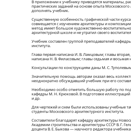
В приложении к учебнику приводятся материалы, р
практических заданий на основе опыта Московского
дополнять учебник.
Существенную особенность графической части курса
совмещается с изучением архитектуры и композиции
метод имеет большое художественно-воспитательно
архитектурной школе и не утратил своего воспитател
Учебник составлен группой преподавателей кафедр
института.
Глава первая написана И. В. Ламцовым; главы вторая, 
написана Н. В. Филасовым; главы седьмая и восьмая 
Консультации по конструкциям даны М. С. Туполевым
Значительную помощь авторам оказал весь коллект
неоднократно обсуждавший учебник при его составл
Необходимо особо отметить большую работу по под
кафедры М. Н. Крюковой. В подготовке иллюстраций у
и др.
Для чертежей и схем были использованы учебные та
студенты Московского архитектурного института.
Составители благодарят кафедру архитектуры Новос
Академии строительства и архитектуры СССР В. Г. Ге
доцента В. Е. Быкова — научного редактора учебника