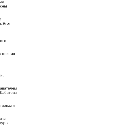
ия
лжны
и
. Этот
ного
ва шестая
»,
давателем
 Кабатова
ствовали
ена
ктуры