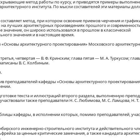
аскрывающие метод работы по курсу, и приводятся примеры выполнен
 архитектурного института. По мысли составителей эти материалы до
 составляет метод, при котором освоение приемов черчения и график
 на лучших архитектурных произведениях прошлого и современности
е значение, он широко использовался в прошлом в классической
ьного значения и в настоящее время.
ы «Основы архитектурного проектирования» Московского архитектур
третья, четвертая — В. Ф. Кринским; глава пятая — М. А. Туркусом; гла
написаны В. С. Колбиным.
.
ив преподавателей кафедры «Основы архитектурного проектирования
ении.
готовке текста и иллюстраций второго раздела, выполненную препо
частвовали также преподаватели Н. С. Любимова, М. С. Ламцова, Н. Т.
блицы кафедры, в исполнении которых, помимо преподавателей, уча
ибирского инженерно-строительного института и действительного чл
льфрейха за ценные критические замечания, а также кандидата архите
.