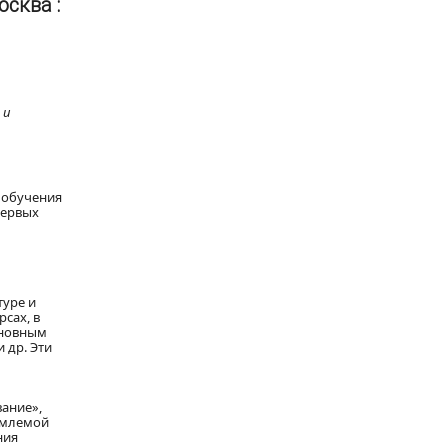
сква :
 и
 обучения
первых
туре и
сах, в
сновным
 др. Эти
вание»,
емлемой
ния