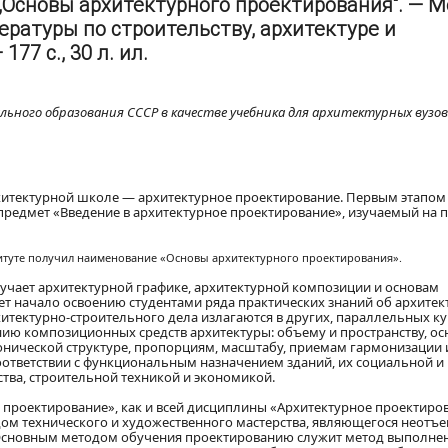
„Основы архитектурного проектирования“. — Мо
ературы по строительству, архитектуре и
77 с., 30 л. ил.
ьного образования СССР в качестве учебника для архитектурных вузов
итектурной школе — архитектурное проектирование. Первым этапом
редмет «Введение в архитектурное проектирование», изучаемый на 
ституте получил наименование «Основы архитектурного проектирования».
бучает архитектурной графике, архитектурной композиции и основам
ет начало освоению студентами ряда практических знаний об архитек
хитектурно-строительного дела излагаются в других, параллельных кур
нию композиционных средств архитектуры: объему и пространству, о
онической структуре, пропорциям, масштабу, приемам гармонизации и
оответствии с функциональным назначением зданий, их социальной и
тва, строительной техникой и экономикой.
 проектирование», как и всей дисциплины «Архитектурное проектиро
дом технического и художественного мастерства, являющегося неотъ
 Основным методом обучения проектированию служит метод выполне