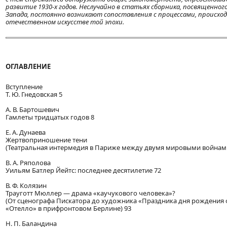
развитие 1930-х годов. Неслучайно в статьях сборника, посвященног
Запада, постоянно возникают сопоставления с процессами, происхо
отечественном искусстве той эпохи.
ОГЛАВЛЕНИЕ
Вступление
Т. Ю. Гнедовская 5
A. В. Бартошевич
Гамлеты тридцатых годов 8
Е. А. Дунаева
Жертвоприношение тени
(Театральная интермедия в Париже между двумя мировыми войнами
B. А. Ряполова
Уильям Батлер Йейтс: последнее десятилетие 72
В. Ф. Колязин
Трауготт Мюллер — драма «каучукового человека»?
(От сценографа Пискатора до художника «Праздника дня рождения 
«Отелло» в прифронтовом Берлине) 93
Н. П. Баландина