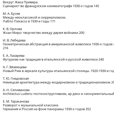
Вокруг Жака Превера.
Сценарист во французском кинематографе 1930-х годов 145
М. А. Бусев
Между неоклассикой и сюрреализмом.
Пабло Пикассо в 1930-е годы 171
К. В. Орлова
Жоан Миро: творчество между двумя войнами 200
И. В. Лебедева
Геометрическая абстракция в американской живописи 1930-х годов: 
216
Е. А. Лазарева
Футуризм как традиция в итальянской и русской живописи 240
А. Г. Вяземцева
Новый Рим в зеркале культуры итальянской столицы. 1920-1930-е го
Т. Ю. Гнедовская
Немецкая архитектура между модернизмом и традиционализмом 2
A. Н. Селиванова
Architectus Ludens: постконструктивизм, ар деко и «монументальны
Е. М. Тараканова
Разворот к музыкальной классике.
Германия и Россия на фоне панорамы 1930-х годов 352