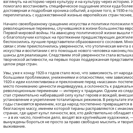
взглянуть на историю через культуру и на культуру через историю. 
помогало восстановить специфическое ощущение эпохи куда более 
достоверная и подробная хроника событий, а кроме того, в 1930-е г
переплеталась с художественной жизнью европейских стран теснее,
Начало своеобразному сращению искусства и политики положили 
революционные перемены, случившиеся в жизни большинства евро
Первой мировой войны. На авансцену политической жизни вышли т
о благополучии которых на протяжении предшествующих десятиле
беспокоились лучшие представители образованного сословия. Мног
связи с этим преисполнились уверенности, что утопическая мечта 
искусства и воспитании с его помощью нового человека наконец п
шансы для реализации. Следствием этой уверенности стала вспыш
творческой активности, на первых порах поддержанная представите
целом ряде стран.
Увы, уже к концу 1920-х годов стало ясно, что зависимость от народ
большими проблемами, унижениями и опасностями, чем зависимост
1920-х идеи коллективизма и преклонение перед «массами» постепе
место пониманию ценности индивидуума, а склонность к радикальн
революционным переменам — интересу к традиции. Одним из следс
стал стремительно набиравший силу культ героев и вождей, внесши
установление и укрепление тоталитарных режимов. В результате эти
годы становятся временем, когда народ постепенно превращается 
безгласную массу, именем которой тираны расправляются с инаком
странах, где царит культ личности, все, кто действительно обладает
— а в их число, понятное дело, входят все крупнейшие художники, 
вынуждены бороться не просто за право свободно мыслить и творить
выживание.