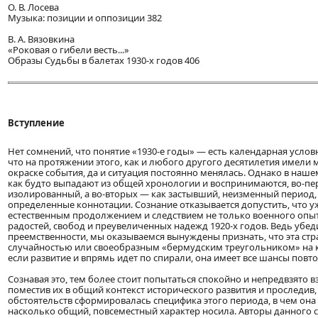
О. В. Лосева
Музыка: позиции и оппозиции 382
B. А. Вязовкина
«Роковая о гибели весть...»
Образы Судьбы в балетах 1930-х годов 406
Вступление
Нет сомнений, что понятие «1930-е годы» — есть календарная условн
что на протяжении этого, как и любого другого десятилетия имели 
окраске события, да и ситуация постоянно менялась. Однако в наше
как будто выпадают из общей хронологии и воспринимаются, во-пер
изолированный, а во-вторых — как застывший, неизменный период
определенные коннотации. Сознание отказывается допустить, что у
естественным продолжением и следствием не только военного опыта
радостей, свобод и преувеличенных надежд 1920-х годов. Ведь убе
преемственности, мы оказываемся вынуждены признать, что эта стр
случайностью или своеобразным «бермудским треугольником» на ка
если развитие и впрямь идет по спирали, она имеет все шансы повто
Сознавая это, тем более стоит попытаться спокойно и непредвзято вз
поместив их в общий контекст исторического развития и проследив, 
обстоятельств сформировалась специфика этого периода, в чем она
насколько общий, повсеместный характер носила. Авторы данного 