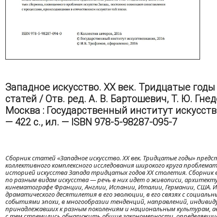
Западное искусство. ХХ век. Тридцатые годы 
статей / Отв. ред. А. В. Бартошевич, Т. Ю. Гне
Москва : Государственный институт искусств
— 422 с., ил. — ISBN 978-5-98287-095-7
Сборник статей «Западное искусство. ХХ век. Тридцатые годы» пред
коллективного комплексного исследования широкого круга проблемат
историей искусства Запада тридцатых годов ХХ столетия. Сборник 
по разным видам искусства — речь в них идет о живописи, архитекту
кинематографе Франции, Англии, Испании, Италии, Германии, США. И
драматического десятилетия в его эволюции, в его связях с социаль
событиями эпохи, в многообразии тенденций, направлений, индивид
принадлежавших к разным поколениям и национальным культурам, а
с тем стремились обнаружить общие закономерности, определявши