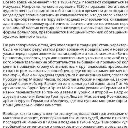
Все это вовсе не означает, что в 1930-е годы перестают создаваться
искусства. Напротив, начало и середина 1930-х поражают богатство
художественных возможностей и становятся временем долгожданно
когда вдруг вполне органично совмещается то, что до этого казалос
опыт, приобретенный в пору авангардных экспериментов, оказывает
адаптирован к новому прочтению классики, личное творческое пе
органичной частью всемирного наследия, низовые жанры, так же к
формы фольклора, превращаются в мощный источник обогащения 
художественного языка.
Не раз говорилось о том, что апелляция к традиции, столь характерн
была не только результатом разочарования в радикальном новаторс
ужаса перед надвигавшимися катастрофами и катаклизмами. «Вечн
ценности», казалось, служили нравственным укрытием и точкой вну
кого новые трагические обстоятельства выбивали из привычной кол
менять привычки, страну обитания, язык, круг знакомых, профессию. 
е годы огромные массы европейцев, среди которых заметное место
культуры, были вынуждены сдвинуться с насиженных мест, спасая се
Русский актер Михаил Чехов, поработав в России и Германии, законч
русский балетмейстер Баланчин или голландский живописец Пит М
архитекторы Бруно Таут и Эрнст Май сначала уехали из Германии в 
из них переместился в Японию и затем в Турцию, а второй — в Африку
друзья и коллеги Вальтер Гропиус и Людвиг Мис ван дер Роэ «эксп
архитектуру из Германии в Америку, где она пустила мощные корни
принципиально новое качество.
Вообще, как ни кощунственно это звучит, вызванная трагическими 
массовая миграция, исковеркавшая так много судеб, имела и неко
последствия. Именно в 1930-е и позднее в 1940-е годы в мировой ку
необычайно интенсивного «перекрестного опыления», в результате