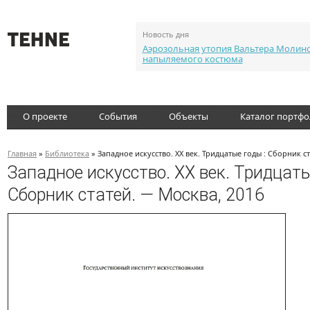
Новость дня
Аэрозольная утопия Вальтера Молин
напыляемого костюма
О проекте
События
Объекты
Каталог портф
Главная
»
Библиотека
» Западное искусство. ХХ век. Тридцатые годы : Сборник с
Западное искусство. ХХ век. Тридцаты
Сборник статей. — Москва, 2016