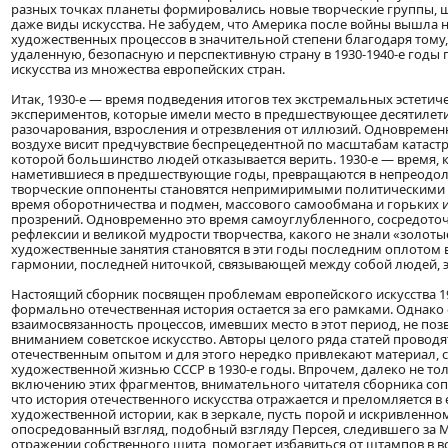
разных точках планеты формировались новые творческие группы, 
даже виды искусства. Не забудем, что Америка после войны вышла 
художественных процессов в значительной степени благодаря тому, 
удаленную, безопасную и перспективную страну в 1930-1940-е годы 
искусства из множества европейских стран.
Итак, 1930-е — время подведения итогов тех экстремальных эстетич
экспериментов, которые имели место в предшествующее десятилети
разочарования, взросления и отрезвления от иллюзий. Одновременн
воздухе висит предчувствие беспрецедентной по масштабам катаст
которой большинство людей отказывается верить. 1930-е — время, 
наметившиеся в предшествующие годы, превращаются в непреодол
творческие оппоненты становятся непримиримыми политическими в
время оборотничества и подмен, массового самообмана и горьких
прозрений. Одновременно это время самоуглубленного, сосредото
рефлексии и великой мудрости творчества, какого не знали «золотые
художественные занятия становятся в эти годы последним оплотом 
гармонии, последней ниточкой, связывающей между собой людей, э
Настоящий сборник посвящен проблемам европейского искусства 19
формально отечественная история остается за его рамками. Однако
взаимосвязанность процессов, имевших место в этот период, не по
вниманием советское искусство. Авторы целого ряда статей проводя
отечественным опытом и для этого нередко привлекают материал, 
художественной жизнью СССР в 1930-е годы. Впрочем, далеко не то
включению этих фрагментов, внимательного читателя сборника с
что история отечественного искусства отражается и преломляется в
художественной истории, как в зеркале, пусть порой и искривленном
опосредованный взгляд, подобный взгляду Персея, следившего за 
отражении собственного щита, помогает избавиться от штампов в в