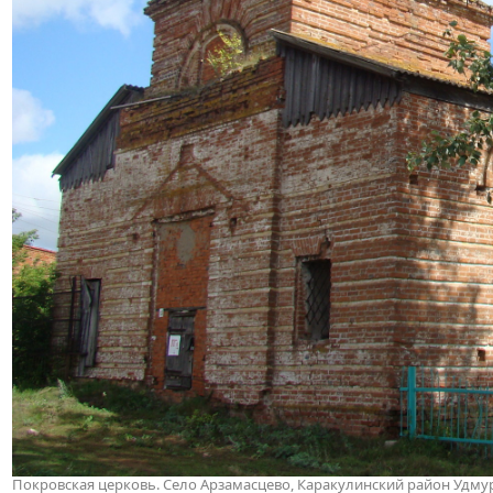
Покровская церковь. Село Арзамасцево, Каракулинский район Удмур