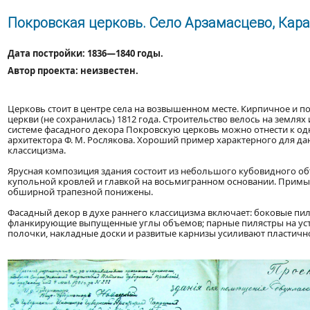
Покровская церковь. Село Арзамасцево, Кар
Дата постройки: 1836—1840 годы.
Автор проекта: неизвестен.
Церковь стоит в центре села на возвышенном месте. Кирпичное и 
церкви (не сохранилась) 1812 года. Строительство велось на земл
системе фасадного декора Покровскую церковь можно отнести к од
архитектора Ф. М. Рослякова. Хороший пример характерного для д
классицизма.
Ярусная композиция здания состоит из небольшого кубовидного объ
купольной кровлей и главкой на восьмигранном основании. Прим
обширной трапезной понижены.
Фасадный декор в духе раннего классицизма включает: боковые пи
фланкирующие выпущенные углы объемов; парные пилястры на усто
полочки, накладные доски и развитые карнизы усиливают пластично