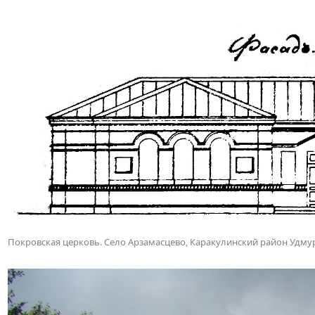
Покровская церковь. Село Арзамасцево, Каракулинский район Удму