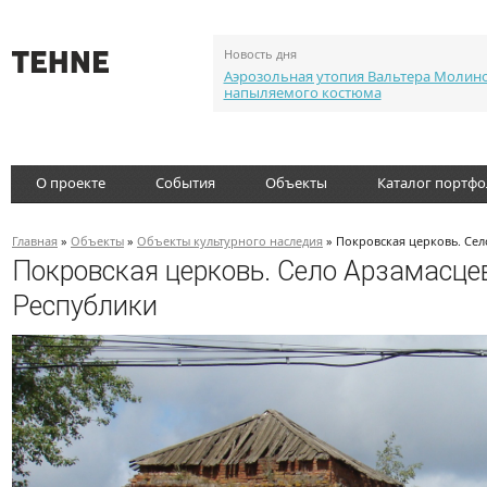
Новость дня
Аэрозольная утопия Вальтера Молин
напыляемого костюма
О проекте
События
Объекты
Каталог портф
Главная
»
Объекты
»
Объекты культурного наследия
» Покровская церковь. Сел
Покровская церковь. Село Арзамасце
Республики