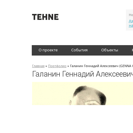
Но
Аэ
н
О проекте
События
Объекты
Главная
»
Портфолио
» Галанин Геннадий Алексеевич (GENNA 
Галанин Геннадий Алексеев