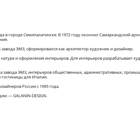
ода в городе Семипалатинске. В 1972 году окончил Самаркандский арх
ния.
 завода ЭМЗ, сформировался как архитектор-художник и дизайнер.
 в натуре и оформления интерьеров. Для интерьеров разрабатывает х
ха завода ЭМЗ, интерьеров общественных, административных, промы
и гостиницы для Италии.
изайнеров России с 1995 года.
удию — GALANIN-DESIGN.