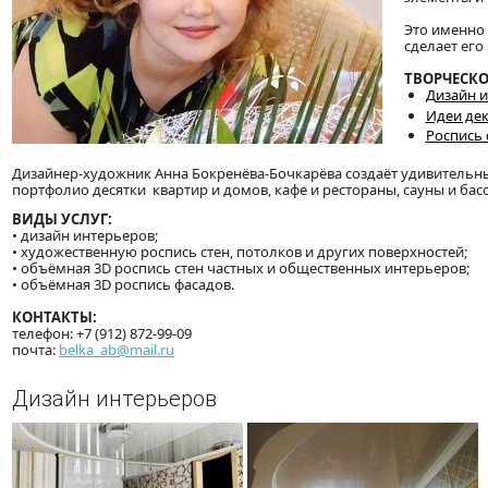
Это именно 
сделает ег
ТВОРЧЕСКО
Дизайн 
Идеи де
Роспись 
Дизайнер-художник Анна Бокренёва-Бочкарёва создаёт удивительн
портфолио десятки квартир и домов, кафе и рестораны, сауны и бас
ВИДЫ УСЛУГ:
• дизайн интерьеров;
• художественную роспись стен, потолков и других поверхностей;
• объёмная 3D роспись стен частных и общественных интерьеров;
• объёмная 3D роспись фасадов.
КОНТАКТЫ:
телефон: +7 (912) 872-99-09
почта:
belka_ab@mail.ru
Дизайн интерьеров