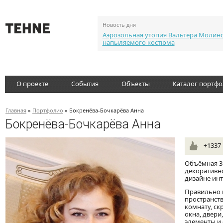
Новость дня
Аэрозольная утопия Вальтера Молин
напыляемого костюма
О проекте
События
Объекты
Каталог портф
Главная
»
Портфолио
» Бокренёва-Бочкарёва Анна
Бокренёва-Бочкарёва Анна
+1337
Объёмная 3D
декоративно
дизайне инт
Правильно 
пространств
комнату, ск
окна, двери
элементы и 