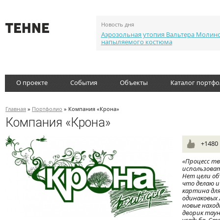
Новость дня
Аэрозольная утопия Вальтера Молин
напыляемого костюма
О проекте
События
Объекты
Каталог портф
Главная
»
Портфолио
» Компания «Крона»
Компания «Крона»
+1480
«Процесс тв
использоват
Нет цели об
что делаю и
картина дл
одинаковых 
новые наход
дворик таун