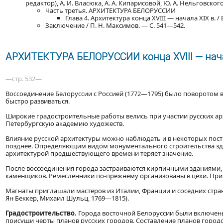
редактор), А. И. Власюка, А. А. Кипарисовой, Ю. А. Нельговского, 
Часть третья. АРХИТЕКТУРА БЕЛОРУССИИ
Глава 4. Архитектура конца XVIII — начала XIX в. / 
Заключение / П. Н. Максимов. — С. 541—542.
АРХИТЕКТУРА БЕЛОРУССИИ конца XVIII — нача
—стр. 532—
Воссоединение Белоруссии с Россией (1772—1795) было поворотом в
быстро развиваться.
Широкие градостроительные работы велись при участии русских ар
Петербургскую академию художеств.
Влияние русской архитектуры можно наблюдать и в некоторых постро
позднее. Определяющим видом монументального строительства здес
архитектурой предшествующего времени теряет значение.
После воссоединения города застраиваются кирпичными зданиями,
каменщиков. Ремесленники по-прежнему организованы в цехи. При
Магнаты приглашали мастеров из Италии, Франции и соседних стран
Ян Беккер, Михаил Шульц, 1769—1815).
Градостроительство.
Города восточной Белоруссии были включены
присущи черты планов русских городов. Составление планов городов