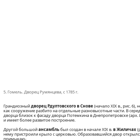
5. Гомель. Дворец Румянцева, с 1785 г.
Грандиозный
дворец Рдултовского в Снове
(начало XIX в., рис. 6)
как сооружение разбито на отдельные разновысотные части. В сере
дворца близок к фасаду дворца Потемкина в Днепропетровске (арх. 
и имеет более развитое построение.
Другой большой
ансамбль
был создан в начале XIX в.
в Жиличах
(
нему пристроили крыло с церковью. Образовавшийся двор открылся 
примыкаю-