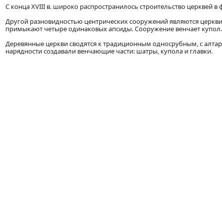
С конца XVIII в. широко распространилось строительство церквей в фо
Другой разновидностью центрических сооружений являются церкви 
примыкают четыре одинаковых апсиды. Сооружение венчает купол.
Деревянные церкви сводятся к традиционным односрубным, с алта
нарядности создавали венчающие части: шатры, купола и главки.