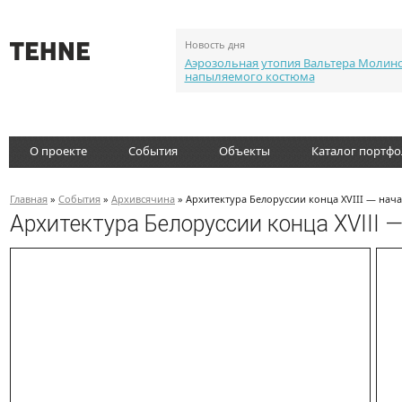
Новость дня
Аэрозольная утопия Вальтера Молин
напыляемого костюма
О проекте
События
Объекты
Каталог портф
Главная
»
События
»
Архивсячина
» Архитектура Белоруссии конца XVIII — нача
Архитектура Белоруссии конца XVIII —