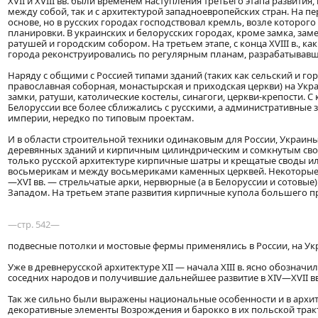
XVII и XVIII вв. были временем наступления третьего этапа развития
между собой, так и с архитектурой западноевропейских стран. На п
основе, но в русских городах господствовал кремль, возле которог
планировки. В украинских и белорусских городах, кроме замка, за
ратушей и городским собором. На третьем этапе, с конца XVIII в., к
города реконструировались по регулярным планам, разрабатывавш
Наряду с общими с Россией типами зданий (таких как сельский и г
православная соборная, монастырская и приходская церкви) на Укр
замки, ратуши, католические костелы, синагоги, церкви-крепости. С 
Белоруссии все более сближались с русскими, а административные зд
империи, нередко по типовым проектам.
И в области строительной техники одинаковым для России, Украин
деревянных зданий и кирпичным цилиндрическим и сомкнутым свод
только русской архитектуре кирпичные шатры и крещатые своды ил
восьмерикам и между восьмериками каменных церквей. Некоторые 
—XVI вв. — стрельчатые арки, нервюрные (а в Белоруссии и сотовые
Западом. На третьем этапе развития кирпичные купола большего п
—стр. 542—
подвесные потолки и мостовые фермы применялись в России, на Укр
Уже в древнерусской архитектуре XII — начала XIII в. ясно обозна
соседних народов и получившие дальнейшее развитие в XIV—XVII в
Так же сильно были выражены национальные особенности и в архитек
декоративные элементы Возрождения и барокко в их польской тра