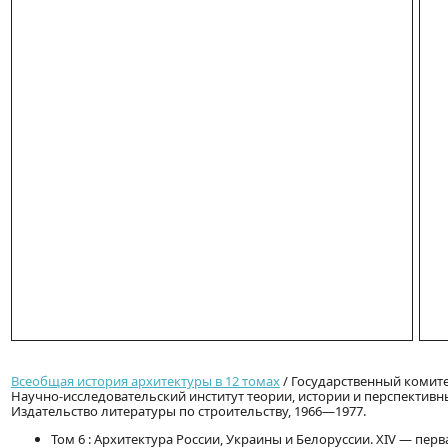
Всеобщая история архитектуры в 12 томах
/ Государственный комите
Научно-исследовательский институт теории, истории и перспективн
Издательство литературы по строительству, 1966—1977.
Том 6 : Архитектура России, Украины и Белоруссии. XIV — перв