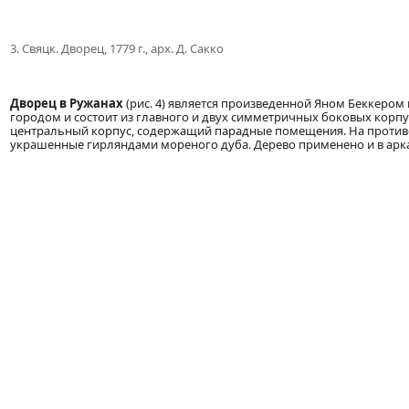
3. Свяцк. Дворец, 1779 г., арх. Д. Сакко
Дворец в Ружанах
(рис. 4) является произведенной Яном Беккером 
городом и состоит из главного и двух симметричных боковых корп
центральный корпус, содержащий парадные помещения. На против
украшенные гирляндами мореного дуба. Дерево применено и в арк