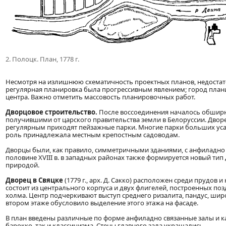
2. Полоцк. План, 1778 г.
Несмотря на излишнюю схематичность проектных планов, недостато
регулярная планировка была прогрессивным явлением; город плани
центра. Важно отметить массовость планировочных работ.
Дворцовое строительство.
После воссоединения началось обширн
получившими от царского правительства земли в Белоруссии. Дворец
регулярным приходят пейзажные парки. Многие парки больших усад
роль принадлежала местным крепостным садоводам.
Дворцы были, как правило, симметричными зданиями, с анфиладн
половине XVIII в. в западных районах также формируется новый т
природой.
Дворец в Свяцке
(1779 г., арх. Д. Сакко) расположен среди прудов
состоит из центрального корпуса и двух флигелей, построенных по
холма. Центр подчеркивают выступ среднего ризалита, пандус, ши
втором этаже обусловило выделение этого этажа на фасаде.
В план введены различные по форме анфиладно связанные залы и к
барокко, так и классицизма. Стены главного зала украшались