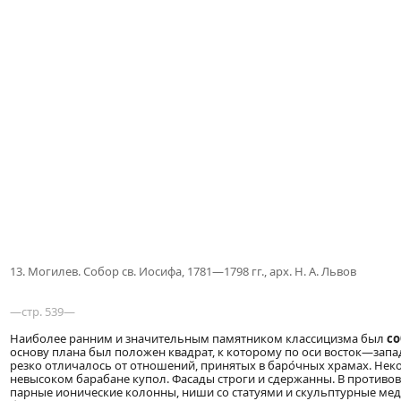
13. Могилев. Собор св. Иосифа, 1781—1798 гг., арх. Н. А. Львов
—стр. 539—
Наиболее ранним и значительным памятником классицизма был
со
основу плана был положен квадрат, к которому по оси восток—запа
резко отличалось от отношений, принятых в баро́чных храмах. Не
невысоком барабане купол. Фасады строги и сдержанны. В противо
парные ионические колонны, ниши со статуями и скульптурные ме