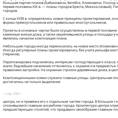
большая партия планов (Бабиновичи, Витебск, Климовичи, Полоцк и д
первая половина XIX в. — планы городов Бреста, Минска (новый), Пи
городов.
С конца XVIII в. определялись новые принципы проектирования, ос
формы прямоугольников или правильных многоугольников.
Проекты в основных чертах были осуществлены в первой половине и
каменные жилые дома, а также закрепившиеся улицы и площади уч
являлись началом композиции плана.
Небольшие города иногда переносились на новое место (Климовичи
Иногда регулярные планы проектировались без учета рельефа мест
(Чериков).
Перепланировка подчинялась интересам господствующего класса:
знати, беднейшее население оттеснялось к окраине и в предместья
правилами застройки. На окраинах строили деревянные дома, в цен
Композиционными осями служили главные улицы. Центральная пло
достигались не только выделение
—стр. 533—
центра, но и привязка его к отдельным частям города. В больших 
сложившимся главным ансамблем города. Архитектура центра опре
предшествующих столетий, что придавало своеобразие главным п