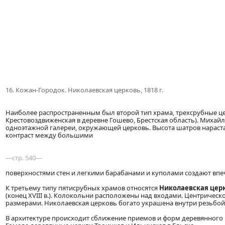
16. Кожан-Городок. Николаевская церковь, 1818 г.
Наиболее распространенным был второй тип храма, трехсрубные цер
Крестовоздвиженская в деревне Гошево, Брестская область). Михайлов
одноэтажной галереи, окружающей церковь. Высота шатров нарастае
контраст между большими
—стр. 540—
поверхностями стен и легкими барабанами и куполами создают вп
К третьему типу пятисрубных храмов относятся
Николаевская церк
(конец XVIII в.). Колокольни расположены над входами. Центриче
размерами. Николаевская церковь богато украшена внутри резьбой
В архитектуре происходит сближение приемов и форм деревянного 