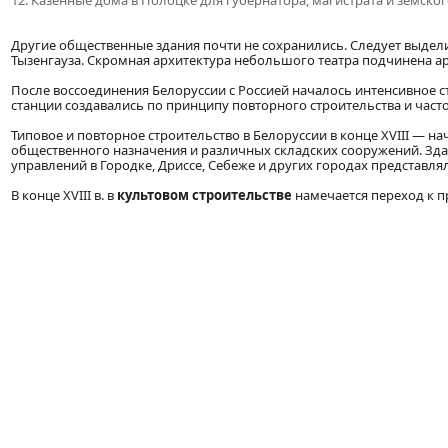
12. Казенные дома в Полоцке для губернатора, магистрата и земског
Другие общественные здания почти не сохранились. Следует выделит
Тызенгауза. Скромная архитектура небольшого театра подчинена ар
После воссоединения Белоруссии с Россией началось интенсивное 
станции создавались по принципу повторного строительства и част
Типовое и повторное строительство в Белоруссии в конце XVIII — на
общественного назначения и различных складских сооружений. Здани
управлений в Городке, Дриссе, Себеже и других городах представл
В конце XVIII в. в
культовом строительстве
намечается переход к п