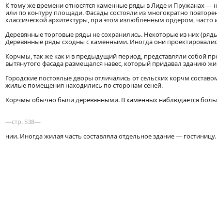
К тому же времени относятся каменные ряды в Лиде и Пружанах — 
или по контуру площади. Фасады состояли из многократно повторен
классической архитектуры, при этом излюбленным ордером, часто 
Деревянные торговые ряды не сохранились. Некоторые из них (ряды
Деревянные ряды сходны с каменными. Иногда они проектировалис
Корчмы, так же как и в предыдущий период, представляли собой п
вытянутого фасада размещался навес, который придавал зданию жи
Городские постоялые дворы отличались от сельских корчм составом
жилые помещения находились по сторонам сеней.
Корчмы обычно были деревянными. В каменных наблюдается больш
—стр. 538—
нии. Иногда жилая часть составляла отдельное здание — гостиницу