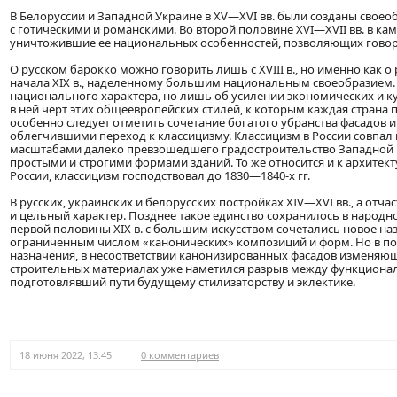
В Белоруссии и Западной Украине в XV—XVI вв. были созданы своео
с готическими и романскими. Во второй половине XVI—XVII вв. в ка
уничтожившие ее национальных особенностей, позволяющих говорит
О русском барокко можно говорить лишь с XVIII в., но именно как 
начала XIX в., наделенному большим национальным своеобразием. Э
национального характера, но лишь об усилении экономических и к
в ней черт этих общеевропейских стилей, к которым каждая страна 
особенно следует отметить сочетание богатого убранства фасадов 
облегчившими переход к классицизму. Классицизм в России совпал
масштабами далеко превзошедшего градостроительство Западной Ев
простыми и строгими формами зданий. То же относится и к архитектур
России, классицизм господствовал до 1830—1840-х гг.
В русских, украинских и белорусских постройках XIV—XVI вв., а отч
и цельный характер. Позднее такое единство сохранилось в народно
первой половины XIX в. с большим искусством сочетались новое н
ограниченным числом «канонических» композиций и форм. Но в по
назначения, в несоответствии канонизированных фасадов изменяю
строительных материалах уже наметился разрыв между функционал
подготовлявший пути будущему стилизаторству и эклектике.
18 июня 2022, 13:45
0 комментариев