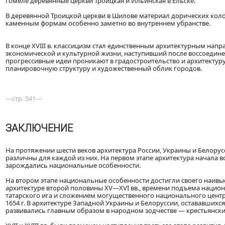
Гомеле деревянные церкви Троицкая и Ильинская в Ельске.
В деревянной Троицкой церкви в Шилове материал дорических коло
каменным формам особенно заметно во внутреннем убранстве.
В конце XVIII в. классицизм стал единственным архитектурным напр
экономической и культурной жизни, наступивший после воссоединен
прогрессивные идеи проникают в градостроительство и архитекту
планировочную структуру и художественный облик городов.
—стр. 541—
ЗАКЛЮЧЕНИЕ
На протяжении шести веков архитектура России, Украины и Белорус
различны для каждой из них. На первом этапе архитектура начала в
зарождались национальные особенности.
На втором этапе национальные особенности достигли своего наивыс
архитектуре второй половины XV—XVI вв., времени подъема национ
татарского ига и сложением могущественного национального центр
1654 г. В архитектуре Западной Украины и Белоруссии, остававших
развивались главным образом в народном зодчестве — крестьянских