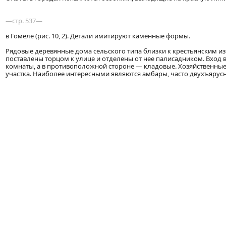
—стр. 537—
в Гомеле (рис. 10,
2
). Детали имитируют каменные формы.
Рядовые деревянные дома сельского типа близки к крестьянским из
поставлены торцом к улице и отделены от нее палисадником. Вход в
комнаты, а в противоположной стороне — кладовые. Хозяйственные 
участка. Наиболее интересными являются амбары, часто двухъярусн