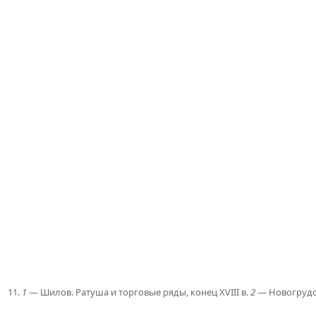
11.
1
— Шилов. Ратуша и торговые ряды, конец XVIII в.
2
— Новогрудок