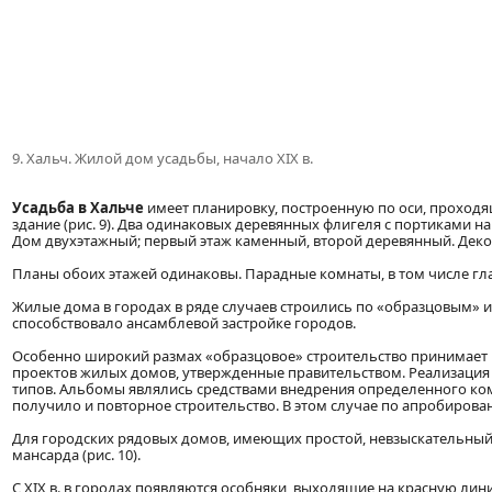
9. Хальч. Жилой дом усадьбы, начало XIX в.
Усадьба в Xальче
имеет планировку, построенную по оси, проходящ
здание (рис. 9). Два одинаковых деревянных флигеля с портиками н
Дом двухэтажный; первый этаж каменный, второй деревянный. Дек
Планы обоих этажей одинаковы. Парадные комнаты, в том числе гла
Жилые дома в городах в ряде случаев строились по «образцовым» 
способствовало ансамблевой застройке городов.
Особенно широкий размах «образцовое» строительство принимает в
проектов жилых домов, утвержденные правительством. Реализация 
типов. Альбомы являлись средствами внедрения определенного ко
получило и повторное строительство. В этом случае по апробирова
Для городских рядовых домов, имеющих простой, невзыскательный
мансарда (рис. 10).
С XIX в. в городах появляются особняки, выходящие на красную ли