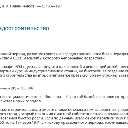
 В. И. Павличенков). — С. 153—190.
радостроительство
вующий период, развитие советского градостроительства было неразр
ьством СССР, масштабы которого непрерывно возрастали.
в январе 1934 г., указывалось, что «... основной и решающей хозяйств
й партией курс на индустриализацию страны, на быстрейшее создани
строительства во второй пятилетке превысил объем строительства, д
ов ЦК, ч. II, с. 746.
ия социалистического общества — было той базой, на основе котор
льства новых городов.
кого строительства, а вместе с ними объемы и темпы решения град
ого строя, который покончил с частной собственностью на землю и 
населения быстро росли. Если по данным Всесоюзной переписи 1939 г.
450, то на 1 января 1941 г., к исходу предвоенного периода, насчитыва