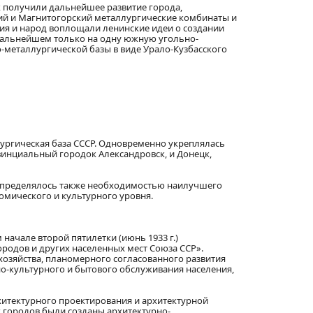
к получили дальнейшее развитие города,
цкий и Магнитогорский металлургические комбинаты и
артия и народ воплощали ленинские идеи о создании
в дальнейшем только на одну южную угольно-
о-металлургической базы в виде Урало-Кузбасского
аллургическая база СССР. Одновременно укреплялась
винциальный городок Александровск, и Донецк,
, определялось также необходимостью наилучшего
омического и культурного уровня.
ачале второй пятилетки (июнь 1933 г.)
родов и других населенных мест Союза ССР».
хозяйства, планомерного согласованного развития
но-культурного и бытового обслуживания населения,
хитектурного проектирования и архитектурной
их городов были созданы архитектурно-