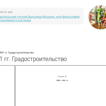
вость дня
розольная утопия Вальтера Молино, или Философия
апыляемого костюма
Каталог портфолио
Библиотека
Конкурсы
41 гг. Градостроительство
 гг. Градостроительство