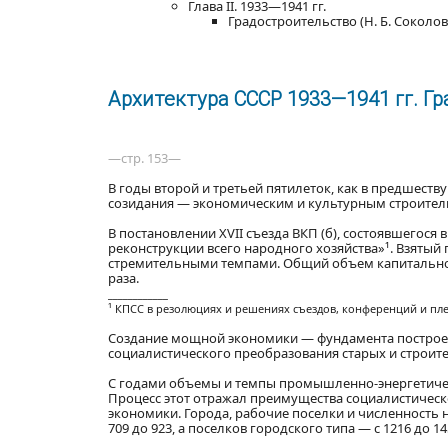
Глава II. 1933—1941 гг.
Градостроительство (Н. Б. Соколов,
Архитектура СССР 1933—1941 гг. Г
—стр. 153—
В годы второй и третьей пятилеток, как в предшест
созидания — экономическим и культурным строител
В постановлении XVII съезда ВКП (б), состоявшегося 
реконструкции всего народного хозяйства»¹. Взяты
стремительными темпами. Общий объем капитального 
раза.
____________
¹ КПСС в резолюциях и решениях съездов, конференций и пленум
Создание мощной экономики — фундамента построен
социалистического преобразования старых и строите
С годами объемы и темпы промышленно-энергетичес
Процесс этот отражал преимущества социалистическ
экономики. Города, рабочие поселки и численность 
709 до 923, а поселков городского типа — с 1216 до 1