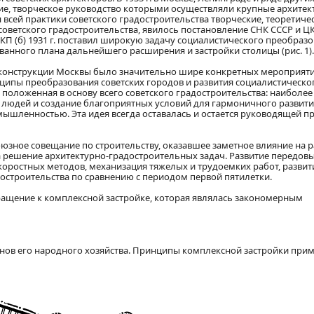
е, творческое руководство которыми осуществляли крупные архитек
 всей практики советского градостроительства творческие, теорети
етского градостроительства, явилось постановление СНК СССР и ЦК В
П (б) 1931 г. поставил широкую задачу социалистического преобраз
анного плана дальнейшего расширения и застройки столицы (рис. 1).
конструкции Москвы было значительно шире конкретных мероприяти
ипы преобразования советских городов и развития социалистическог
 положенная в основу всего советского градостроительства: наибол
 людей и создание благоприятных условий для гармоничного развит
ышленностью. Эта идея всегда оставалась и остается руководящей п
союзное совещание по строительству, оказавшее заметное влияние на
а решение архитектурно-градостроительных задач. Развитие передов
 скоростных методов, механизация тяжелых и трудоемких работ, разви
остроительства по сравнению с периодом первой пятилетки.
ащение к комплексной застройке, которая являлась закономерным
нов его народного хозяйства. Принципы комплексной застройки приме