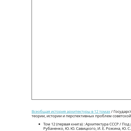
Всеобщая история архитектуры в 12 томах
/ Государс
теории, истории и перспективных проблем советской 
Том 12 (первая книга) : Архитектура СССР / Под 
Рубаненко, Ю. Ю. Савицкого, И. Е. Рожина, Ю. С. 