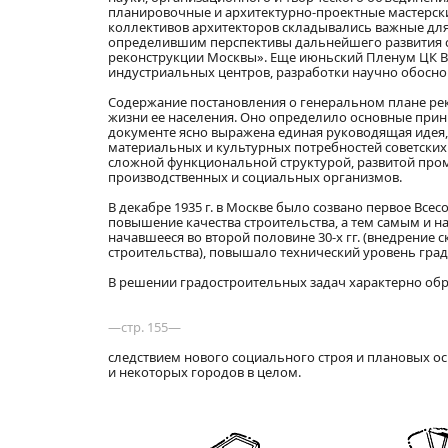
планировочные и архитектурно-проектные мастерски
коллективов архитекторов складывались важные для
определившим перспективы дальнейшего развития сов
реконструкции Москвы». Еще июньский Пленум ЦК ВК
индустриальных центров, разработки научно обоснов
Содержание постановления о генеральном плане ре
жизни ее населения. Оно определило основные принц
документе ясно выражена единая руководящая идея,
материальных и культурных потребностей советских
сложной функциональной структурой, развитой пром
производственных и социальных организмов.
В декабре 1935 г. в Москве было созвано первое Все
повышение качества строительства, а тем самым и н
начавшееся во второй половине 30-х гг. (внедрение
строительства), повышало технический уровень град
В решении градостроительных задач характерно обр
—стр. 155—
следствием нового социального строя и плановых ос
и некоторых городов в целом.