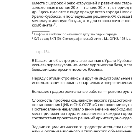
Вместе с широкой реконструкцией и развитием стары
заложенные в конце 20-х — начале 30-х гг., в перио
др. Здесь имеются в виду прежде всего города Новоку
Урало-Кузбасса, и последующее решение XVI съезда В
металлургическую базу...», что для страны жизненн
комбината»².
____________
¹ Цифры в скобках показывают дату закладки города.
² XVI съезд ВКП (б). Стенографический отчет. М., ОГИЗ, 1931, с. 
—стр. 154—
В Казахстане быстро росла связанная с Урало-Кузбас
южная (первая) угольно-металлургическая база, в с
бывший шахтерский поселок Юзовка.
Наряду с этими строились и другие индустриальные
использования огромных сырьевых и энергетических
Большие градостроительные работы — реконструкти
Сложность проблем социалистического градостроител
постановления ЦИК и СНК СССР «О составлении и ут
Постановление нацеливало внимание на необходимос
мест приложения труда и расселения в каждом город
соответствия проектных решений архитектурно-худ
Задачи социалистического градостроительства наст
науки, организационного и творческого объединения 