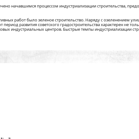
ечено начавшимся процессом индустриализации строительства, пред
ивных работ было зеленое строительство. Наряду с озеленением улиц
от период развития советского градостроительства характерен не то
новых индустриальных центров. Быстрые темпы индустриализации стр