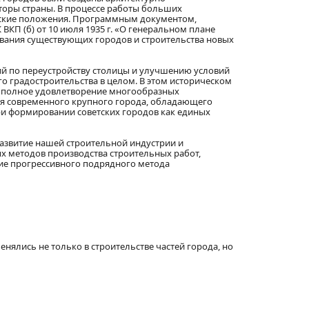
торы страны. В процессе работы больших
ческие положения. Программным документом,
КП (б) от 10 июля 1935 г. «О генеральном плане
ования существующих городов и строительства новых
й по переустройству столицы и улучшению условий
о градостроительства в целом. В этом историческом
ее полное удовлетворение многообразных
ия современного крупного города, обладающего
ри формировании советских городов как единых
 развитие нашей строительной индустрии и
ых методов производства строительных работ,
тие прогрессивного подрядного метода
нялись не только в строительстве частей города, но