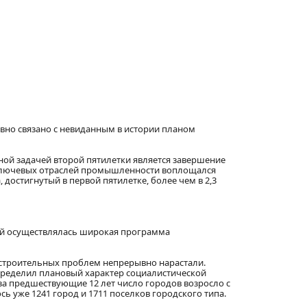
ывно связано с невиданным в истории планом
енной задачей второй пятилетки является завершение
е ключевых отраслей промышленности воплощался
остигнутый в первой пятилетке, более чем в 2,3
ой осуществлялась широкая программа
остроительных проблем непрерывно нарастали.
определил плановый характер социалистической
 за предшествующие 12 лет число городов возросло с
лось уже 1241 город и 1711 поселков городского типа.