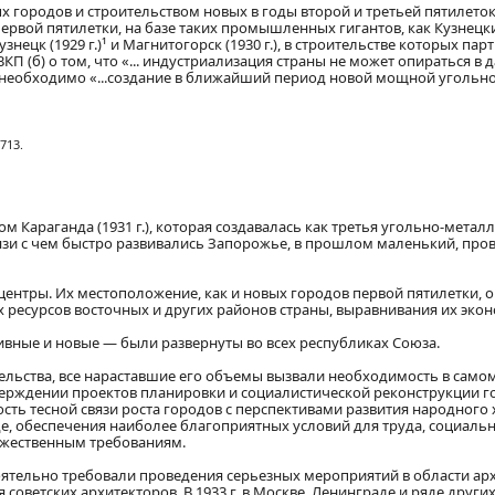
х городов и строительством новых в годы второй и третьей пятилето
д первой пятилетки, на базе таких промышленных гигантов, как Кузне
знецк (1929 г.)¹ и Магнитогорск (1930 г.), в строительстве которых п
КП (б) о том, что «... индустриализация страны не может опираться 
о необходимо «...создание в ближайший период новой мощной угольн
713.
сом Караганда (1931 г.), которая создавалась как третья угольно-мет
вязи с чем быстро развивались Запорожье, в прошлом маленький, про
 центры. Их местоположение, как и новых городов первой пятилетки
 ресурсов восточных и других районов страны, выравнивания их экон
вные и новые — были развернуты во всех республиках Союза.
ьства, все нараставшие его объемы вызвали необходимость в самом н
верждении проектов планировки и социалистической реконструкции го
ть тесной связи роста городов с перспективами развития народного 
е, обеспечения наиболее благоприятных условий для труда, социаль
ожественным требованиям.
оятельно требовали проведения серьезных мероприятий в области ар
советских архитекторов. В 1933 г. в Москве, Ленинграде и ряде друг