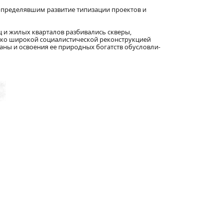
определявшим развитие типизации проектов и
 и жилых кварталов разбивались скверы,
лько широкой социалистической реконструкцией
аны и освоения ее природных богатств обусловли-