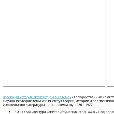
Всеобщая история архитектуры в 12 томах
/ Государственный комите
Научно-исследовательский институт теории, истории и перспективн
Издательство литературы по строительству, 1966—1977.
Том 11 : Архитектура капиталистических стран XX в. / Под реда