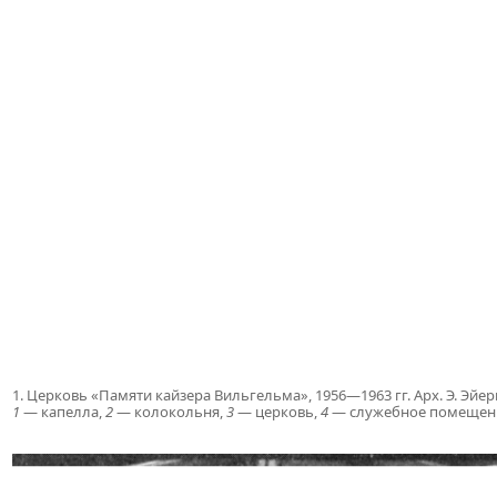
1. Церковь «Памяти кайзера Вильгельма», 1956—1963 гг. Арх. Э. Эй
1
— капелла,
2
— колокольня,
3
— церковь,
4
— служебное помещен