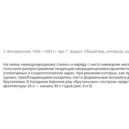
5. Филармония, 1956—1963 гг. Арх. Г. Шарун. Общий вид, интерьер, р
На смену «международному стилю» и наряду с чисто немецким неоэ
получили распространение тенденции неорационализма (архитектор
утилитарных и социологических задач, при решении которых, как пр
однако, преобладающими оказались чисто формальные искания в ду
брутализма. В Западном Берлине ряд «брутальных» построек пред
архитектуры 20-х — начала 30-х годов (рис. 8 и 9).