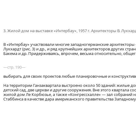
3. Жилой дом на выставке «Интербау», 1957 г. Архитекторы В. Лукхар
В «Интербау» участвовали многие западногерманские архитекторы — Г.
Лукхардт (рис. 3) и др., и ряд крупнейших архитекторов других стран
Бакема и др. Придерживаясь, впрочем, весьма относительно, обще
—стр. 190—
выбирать для своих проектов любые планировочные и конструктив
На территории Ганзаквартала выстроено около 50 зданий: жилые дома
детский сад, две церкви и другие сооружения. Вне этого квартала 
жилой дом Ле Корбюзье, а также «Конгрессхалле» — зал собраний на
Стаббинса в качестве дара американского правительства Западному Б