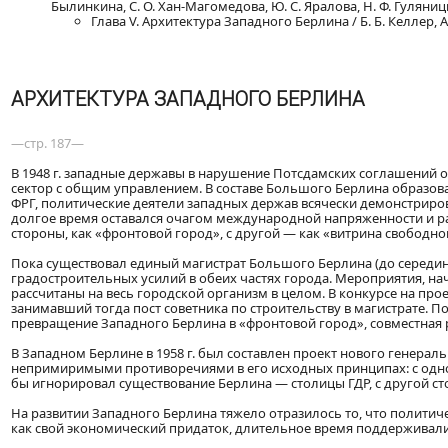
Былинкина, С. О. Хан-Магомедова, Ю. С. Яралова, Н. Ф. Гуляницко
Глава V. Архитектура Западного Берлина / Б. Б. Келлер, А
АРХИТЕКТУРА ЗАПАДНОГО БЕРЛИНА
—стр. 187—
В 1948 г. западные державы в нарушение Потсдамских соглашений
сектор с общим управлением. В составе Большого Берлина образова
ФРГ, политические деятели западных держав всячески демонстриро
долгое время оставался очагом международной напряженности и р
стороны, как «фронтовой город», с другой — как «витрина свободно
Пока существовал единый магистрат Большого Берлина (до середин
градостроительных усилий в обеих частях города. Мероприятия, н
рассчитаны на весь городской организм в целом. В конкурсе на про
занимавший тогда пост советника по строительству в магистрате.
превращение Западного Берлина в «фронтовой город», совместная 
В Западном Берлине в 1958 г. был составлен проект нового генерал
непримиримыми противоречиями в его исходных принципах: с одной
бы игнорировал существование Берлина — столицы ГДР, с другой ст
На развитии Западного Берлина тяжело отразилось то, что политичес
как свой экономический придаток, длительное время поддерживали