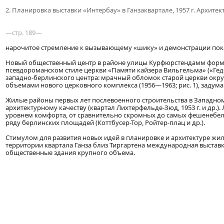
2. Планировка выставки «Интербау» в Ганзаквартале, 1957 г. Архитект
—стр. 189—
нарочитое стремление к вызывающему «шику» и демонстрации пок
Новый общественный центр в районе улицы Курфюрстендамм формиру
псевдороманском стиле церкви «Памяти кайзера Вильгельма» («Геде
западно-берлинского центра: мрачный обломок старой церкви окр
объемами нового церковного комплекса (1956—1963; рис. 1), задум
Жилые районы первых лет послевоенного строительства в Западн
архитектурному качеству (квартал Лихтерфельде-Зюд, 1953 г. и др.
уровнем комфорта, от сравнительно скромных до самых фешенебе
ряду берлинских площадей (Коттбусер-Тор, Ройтер-плац и др.).
Стимулом для развития новых идей в планировке и архитектуре жил
территории квартала Ганза близ Тиргартена международная выставк
общественные здания крупного объема.