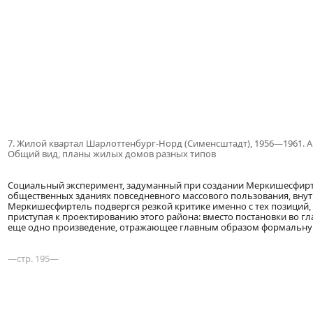
7.
Жилой квартал Шарлоттенбург-Норд (Сименсштадт), 1956—1961. Ар
Общий вид, планы жилых домов разных типов
Социальный эксперимент, задуманный при создании Меркишесфирте
общественных зданиях повседневного массового пользования, вну
Меркишесфиртель подвергся резкой критике именно с тех позиций,
приступая к проектированию этого района: вместо постановки во г
еще одно произведение, отражающее главным образом формальную
—стр. 195—