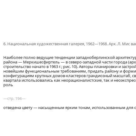
6.
Национальная художественная галерея, 1962—1968. Арх. Л. Мис ва
Наиболее полно ведущие тенденции западноберлинской архитектур
района — Меркишесфиртель — в северо-западной части города (архите
строительство начато в 1963 г.; рис. 10). Авторы планировки и зас
новейшим функциональным требованиям, придать району и форми
конфигурациям крупных домов-кластеров грандиозный масштаб, св
квартала использовались как неорационалистские, так и неоэксп
роль
—стр. 194—
отведена цвету — насыщенным ярким тонам, использованным для о