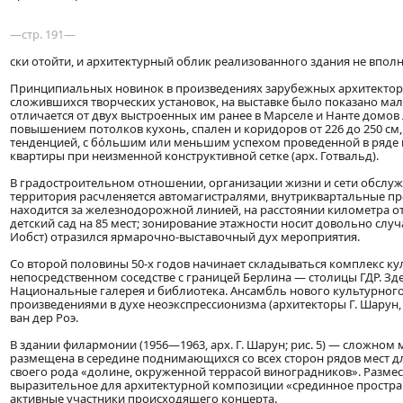
—стр. 191—
ски отойти, и архитектурный облик реализованного здания не вполн
Принципиальных новинок в произведениях зарубежных архитекторо
сложившихся творческих установок, на выставке было показано мал
отличается от двух выстроенных им ранее в Марселе и Нанте домо
повышением потолков кухонь, спален и коридоров от 226 до 250 с
тенденцией, с бо́льшим или меньшим успехом проведенной в ряде 
квартиры при неизменной конструктивной сетке (арх. Готвальд).
В градостроительном отношении, организации жизни и сети обслуж
территория расчленяется автомагистралями, внутриквартальные п
находится за железнодорожной линией, на расстоянии километра от
детский сад на 85 мест; зонирование этажности носит довольно случа
Иобст) отразился ярмарочно-выставочный дух мероприятия.
Со второй половины 50-х годов начинает складываться комплекс кул
непосредственном соседстве с границей Берлина — столицы ГДР. З
Национальные галерея и библиотека. Ансамбль нового культурного
произведениями в духе неоэкспрессионизма (архитекторы Г. Шарун
ван дер Роэ.
В здании филармонии (1956—1963, арх. Г. Шарун; рис. 5) — сложно
размещена в середине поднимающихся со всех сторон рядов мест для
своего рода «долине, окруженной террасой виноградников». Размест
выразительное для архитектурной композиции «срединное простран
активные участники происходящего концерта.