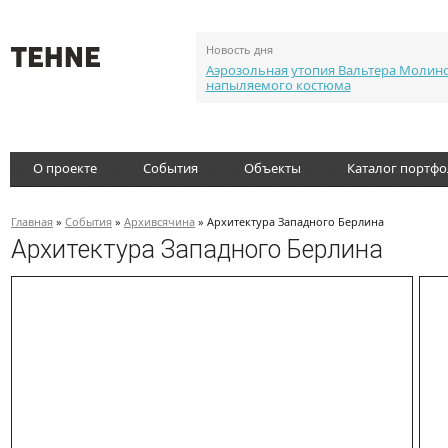
Новость дня
Аэрозольная утопия Вальтера Молин
напыляемого костюма
О проекте
События
Объекты
Каталог портф
Главная
»
События
»
Архивсячина
» Архитектура Западного Берлина
Архитектура Западного Берлина