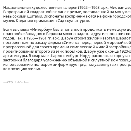
Национальная художественная галерея (1962—1968, арх. Мис ван дер 
В прозрачной квадратной в плане призме, поставленной на монуме
невысокими щитами. Экспонаты воспринимаются на фоне городского
музея. К зданию примыкает «Сад скульптуры».
Если выставка «Интербау» была попыткой продолжить немецкую дон
в застройке Западного Берлина можно видеть и другие попытки сво
годов. Так, в 1956—1961 гг. арх. Шарун строит жилой квартал Шарл
построенным по заказу фирмы «Сименс» перед первой мировой вой
прогрессивной для своего времени комплексной жилой застройки (
проектировании второго из этих поселков, Шарун уже с конца 1920
архитектуры. В квартале Шарлоттенбург-Норд, располагая корпус
застройки благодаря усложнению объемной и силуэтной композици
использованию полихромии формирует ряд полузамкнутых простран
композицию жилья.
—стр. 192–3—