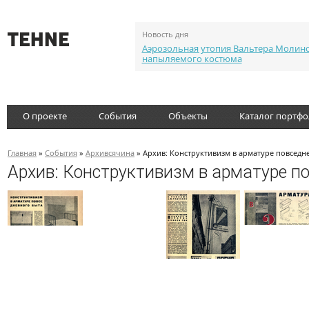
Новость дня
Аэрозольная утопия Вальтера Молин
напыляемого костюма
О проекте
События
Объекты
Каталог портф
Главная
»
События
»
Архивсячина
» Архив: Конструктивизм в арматуре повседне
Архив: Конструктивизм в арматуре по