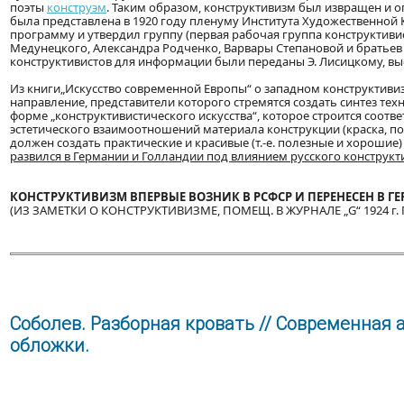
поэты
конструэм
. Таким образом, конструктивизм был извращен и 
была представлена в 1920 году пленуму Института Художественной
программу и утвердил группу (первая рабочая группа конструктивист
Медунецкого, Александра Родченко, Варвары Степановой и братьев
конструктивистов для информации были переданы Э. Лисицкому, в
Из книги„Искусство современной Европы“ о западном конструктивиз
направление, представители которого стремятся создать синтез тех
форме „конструктивистического искусства“, которое строится соот
эстетического взаимоотношений материала конструкции (краска, поло
должен создать практические и красивые (т.-е. полезные и хорошие
развился в Германии и Голландии под влиянием русского конструкт
КОНСТРУКТИВИЗМ ВПЕРВЫЕ ВОЗНИК В РСФСР И ПЕРЕНЕСЕН В ГЕР
(ИЗ ЗАМЕТКИ О КОНСТРУКТИВИЗМЕ, ПОМЕЩ. В ЖУРНАЛЕ „G“ 1924 г. 
Соболев. Разборная кровать // Современная ар
обложки.