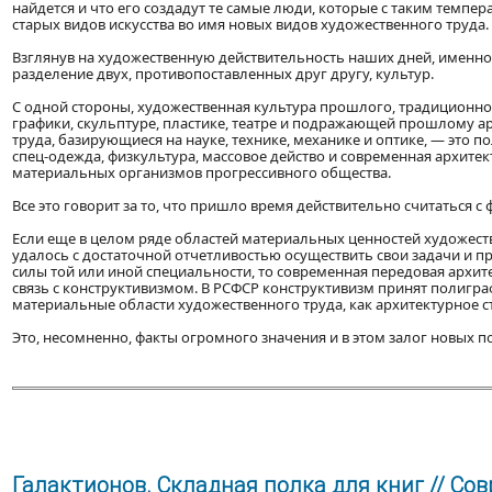
найдется и что его создадут те самые люди, которые с таким темпер
старых видов искусства во имя новых видов художественного труда.
Взглянув на художественную действительность наших дней, именно т
разделение двух, противопоставленных друг другу, культур.
С одной стороны, художественная культура прошлого, традиционное 
графики, скульптуре, пластике, театре и подражающей прошлому а
труда, базирующиеся на науке, технике, механике и оптике, — это п
спец-одежда, физкультура, массовое действо и современная архитек
материальных организмов прогрессивного общества.
Все это говорит за то, что пришло время действительно считаться с 
Если еще в целом ряде областей материальных ценностей художест
удалось с достаточной отчетливостью осуществить свои задачи и 
силы той или иной специальности, то современная передовая архит
связь с конструктивизмом. В РСФСР конструктивизм принят полигр
материальные области художественного труда, как архитектурное с
Это, несомненно, факты огромного значения и в этом залог новых 
Галактионов. Складная полка для книг // Сов