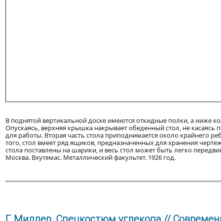
В поднятой вертикальной доске имеются откидные полки, а ниже ко
Опускаясь, верхняя крышка накрывает обеденный стол, не касаясь 
для работы. Вторая часть стола приподнимается около крайнего ре
того, стол вмеет ряд ящиков, предназначенных для хранения черт
стола поставлены на шарики, и весь стол может быть легко передви
Москва. Вхутемас. Металлический факультет. 1926 год.
Г. Миллер. Спецкостюм углекопа // Современна