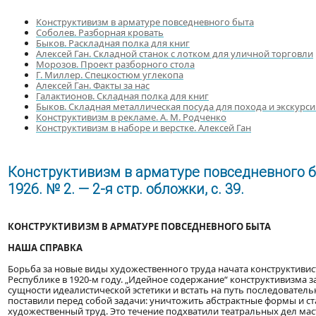
Конструктивизм в арматуре повседневного быта
Соболев. Разборная кровать
Быков. Раскладная полка для книг
Алексей Ган. Складной станок с лотком для уличной торговли
Морозов. Проект разборного стола
Г. Миллер. Спецкостюм углекопа
Алексей Ган. Факты за нас
Галактионов. Складная полка для книг
Быков. Складная металлическая посуда для похода и экскурс
Конструктивизм в рекламе. А. М. Родченко
Конструктивизм в наборе и верстке. Алексей Ган
Конструктивизм в арматуре повседневного б
1926. № 2. — 2-я стр. обложки, с. 39.
КОНСТРУКТИВИЗМ В АРМАТУРЕ ПОВСЕДНЕВНОГО БЫТА
НАША СПРАВКА
Борьба за новые виды художественного труда начата конструктиви
Республике в 1920-м году. „Идейное содержание“ конструктивизма з
сущности идеалистической эстетики и встать на путь последовател
поставили перед собой задачи: уничтожить абстрактные формы и с
художественный труд. Это течение подхватили театральных дел маст