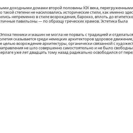
мными доходными домами второй половины XIX века, перегруженным
 такой степени не насиловались исторические стили, как именно здесь
ились непременно в стиле возрождения, барокко, вплоть до египетско
уличные павильоны — по образцу греческих храмов. Эстетика была
Эпоха техники и машин не могла не порвать с традицией и отделаться
олетия сказывается среди немецких архитекторов здоровое движение,
ебе целью возрождение архитектуры, органически связанной с художе
направления не шло совершенно самостоятельно и не было свободны
Берлаге уже лет двадцать тому назад радикально освободился от пер