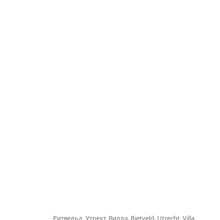
Ритвельд. Утрехт. Вилла.
Rietveld.
Utrecht.
Villa