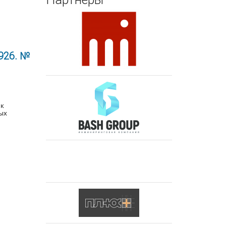
926. №
 к
ых