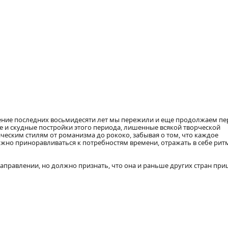
жение последних восьмидесяти лет мы пережили и еще продолжаем п
е и скудные постройки этого периода, лишенные всякой творческой
еским стилям от романизма до рококо, забывая о том, что каждое
олжно приноравливаться к потребностям времени, отражать в себе рит
аправлении, но должно признать, что она и раньше других стран при