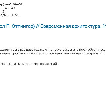
ер). — С. 48—51.
 С. 48—49.
0—51.
дам. — С. 51.
ел П. Эттингер) // Современная архитектура. 1
рхитектуры в Варшаве редакция польского журнала
БЛОК
обратилась
 характеристику новых стремлений и достижений архитектуры в разн
са, хотя и вызывают ряд возражений.