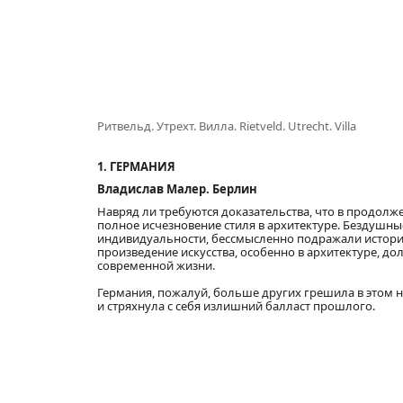
Ритвельд. Утрехт. Вилла.
Rietveld.
Utrecht.
Villa
1. ГЕРМАНИЯ
Владислав Малер. Берлин
Навряд ли требуются доказательства, что в продол
полное исчезновение стиля в архитектуре. Бездушны
индивидуальности, бессмысленно подражали историч
произведение искусства, особенно в архитектуре, д
современной жизни.
Германия, пожалуй, больше других грешила в этом н
и стряхнула с себя излишний балласт прошлого.