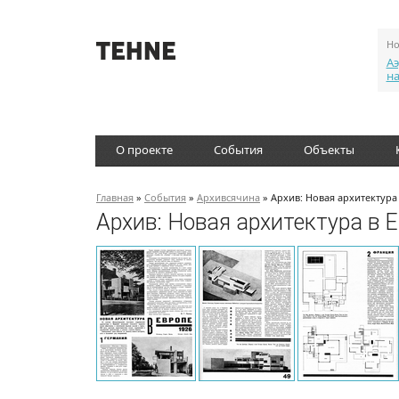
Но
Аэ
н
О проекте
События
Объекты
Главная
»
События
»
Архивсячина
» Архив: Новая архитектура 
Архив: Новая архитектура в Е