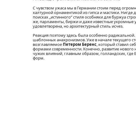
С чувством ужаса мы в Германии стоим перед огро
халтурной орнаментикой из гипса и мастики. Нигде до
поисках „истинного“ стиля особняки для буржуа стро
же, парламенты, биржи и даже известные укромные 
удовлетворена, но архитектурный стиль исчез.
Реакция поэтому здесь была особенно радикальной. 
шаблонных анахронизмов. Уже в начале текущего ст
возглавляемое
Петером Беренс
, который ставил с
формами современности. Конечно, развитие нового 
чужих влияний, главным образом, голландских, где 
форм.