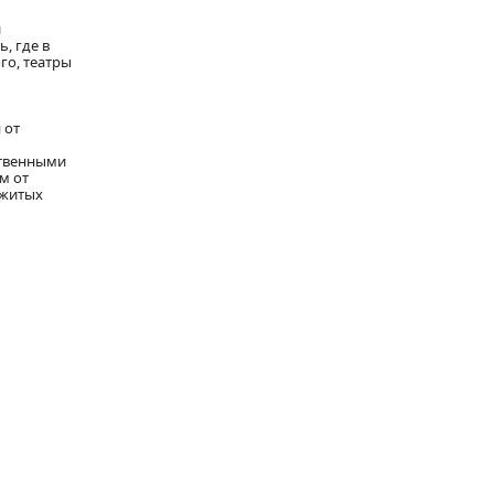
и
, где в
го, театры
 от
ственными
м от
ежитых