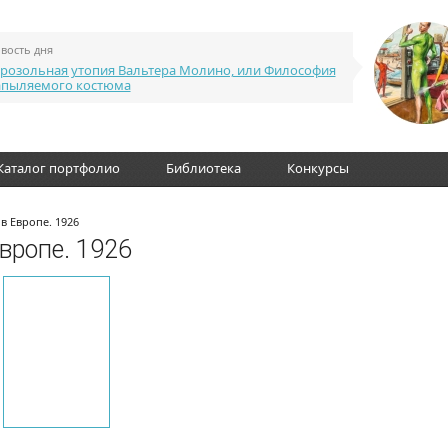
вость дня
розольная утопия Вальтера Молино, или Философия
апыляемого костюма
Каталог портфолио
Библиотека
Конкурсы
в Европе. 1926
вропе. 1926