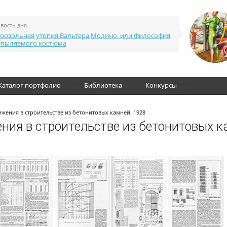
вость дня
розольная утопия Вальтера Молино, или Философия
апыляемого костюма
Каталог портфолио
Библиотека
Конкурсы
ижения в строительстве из бетонитовых камней. 1928
ния в строительстве из бетонитовых к