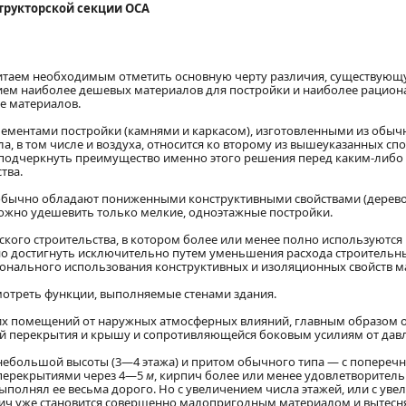
структорской секции ОСА
читаем необходимым отметить основную черту различия, существующ
ием наиболее дешевых материалов для постройки и наиболее рацион
е материалов.
элементами постройки (камнями и каркасом), изготовленными из обыч
, в том числе и воздуха, относится ко второму из вышеуказанных с
подчеркнуть преимущество именно этого решения перед каким-либо 
тва.
 обычно обладают пониженными конструктивными свойствами (дерев
ожно удешевить только мелкие, одноэтажные постройки.
ского строительства, в котором более или менее полно используются
жно достигнуть исключительно путем уменьшения расхода строительн
ционального использования конструктивных и изоляционных свойств м
мотреть функции, выполняемые стенами здания.
х помещений от наружных атмосферных влияний, главным образом от
 перекрытия и крышу и сопротивляющейся боковым усилиям от давлен
я небольшой высоты (3—4 этажа) и притом обычного типа — с попере
перекрытиями через 4—5
м
, кирпич более или менее удовлетворител
ыполнял ее весьма дорого. Но с увеличением числа этажей, или с ув
рпич уже становится совершенно малопригодным материалом и вытесн