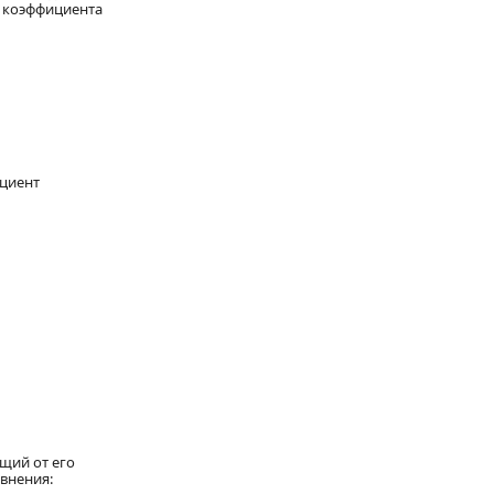
т коэффициента
циент
щий от его
внения: