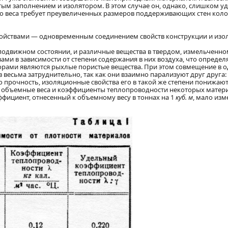
тым заполнением и изолятором. В этом случае он, однако, слишком у
го веса требует преувеличенных размеров поддерживающих стен коло
войствами — одновременным соединением свойств конструкции и изо
еподвижном состоянии, и различные вещества в твердом, измельченно
и в зависимости от степени содержания в них воздуха, что определя
рами являются рыхлые пористые вещества. При этом совмещение в о
весьма затруднительно, так как они взаимно парализуют друг друга: в
 прочность, изоляционные свойства его в такой же степени понижают
 объемные веса и коэффициенты теплопроводности некоторых материа
ффициент, отнесенный к объемному весу в тоннах на 1
куб. м
, мало изм