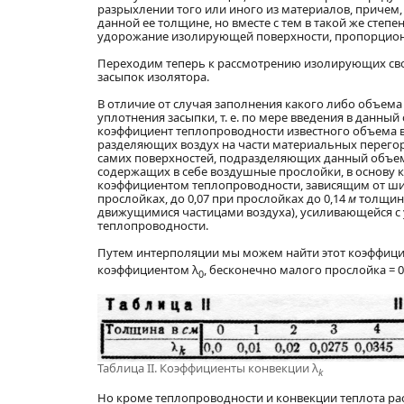
разрыхлении того или иного из материалов, причем,
данной ее толщине, но вместе с тем в такой же степ
удорожание изолирующей поверхности, пропорциона
Переходим теперь к рассмотрению изолирующих сво
засыпок изолятора.
В отличие от случая заполнения какого либо объем
уплотнения засыпки, т. е. по мере введения в данны
коэффициент теплопроводности известного объема в
разделяющих воздух на части материальных перегоро
самих поверхностей, подразделяющих данный объем
содержащих в себе воздушные прослойки, в основу к
коэффициентом теплопроводности, зависящим от ши
прослойках, до 0,07 при прослойках до 0,14
м
толщины
движущимися частицами воздуха), усиливающейся с
теплопроводности.
Путем интерполяции мы можем найти этот коэффици
коэффициентом λ
, бесконечно малого прослойка = 0
0
Таблица ІІ. Коэффициенты конвекции λ
k
Но кроме теплопроводности и конвекции теплота ра