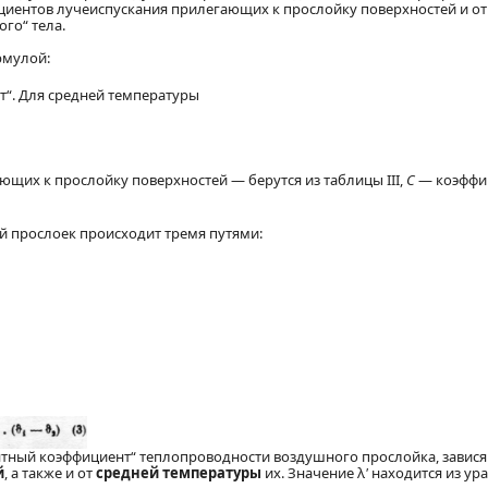
ициентов лучеиспускания прилегающих к прослойку поверхностей и о
го“ тела.
рмулой:
“. Для средней температуры
щих к прослойку поверхностей — берутся из таблицы III,
С
— коэффи
й прослоек происходит тремя путями:
ентный коэффициент“ теплопроводности воздушного прослойка, завися
й
, а также и от
средней температуры
их. Значение λ
'
находится из ура