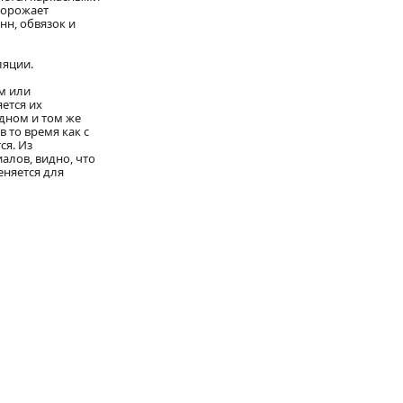
дорожает
нн, обвязок и
ляции.
м или
ется их
дном и том же
 то время как с
ся. Из
лов, видно, что
еняется для