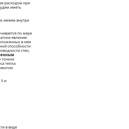
 ее расходом при
будем иметь
их имеем внутри
чивается по мере
атное явление:
положенных в нем
ьной способности
оводности стен,
менным
о тонких
са тепла
циентом
 λ и
ти в виде