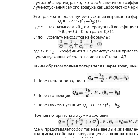
лучистой энергии, расход которой зависит от коэфф
лучеиспускания самого воздуха как „абсолютно черно
Этот расход тепла от лучеиспускания выражается фо
Q
=
F • cC'
• (θ
—θ
) (1)
s
1
2
где
c
— так называемый „температурный коэффициент
½ (θ
+ θ
) = 0 он равен 0,814
1
2
C'
по Нуссельту находится из формулы:
где
C
и
C
— коэффициенты лучеиспускания прилегаю
1
2
лучеиспускания „абсолютно черного“ тела = 4,7.
Таким образом полная потеря тепла через воздушны
1. Через теплопроводность
2. Через конвекцию
3. Через лучеиспускание
Q
=
cC'
•
F •
(θ
—θ
)
s
1
2
Полная потеря тепла в сумме составит:
где λ' представляет собой так называемый „эквивал
толщины
, свойства ограждающих его
поверхносте