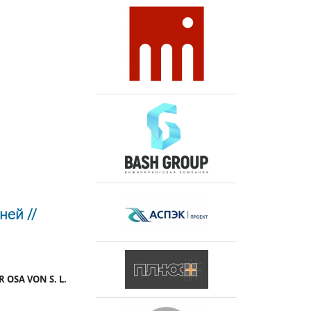
ней //
OSA VON S. L.