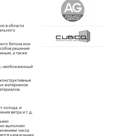
ую в области
ального
ного бетона или
пособов решения
иным, а также
о, необожженный
 конструктивные
ых материалов
атериалов.
 холода, и
ия ветра и т. д.
чными
ьно выполнял
еличением числа
яется каркасными