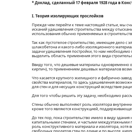
* Доклад, сделанный 17 февраля 1928 года в Кон
I. Теория изолирующих прослойков
Прежде чем перейти к теме настоящей статьи, мы с
исканий удешевления строительства между отыскан
использования обычно применяемых в строительств
Так как пустотелое строительство, имеющее дело с 
шлакобетона и какого-либо изоляционного материала
задачи удешевления постройки, то нам необходимо 
выделить область применения этого вида строительс
Ввиду того, что дешевые материалы одновременно
кирпич), то применением дешевых материалов возм
Что касается крупного жилищного и фабрично-завод
свойства материалов, то здесь удешевления возмо
для стен и для несущих конструкций вследствие ра
Для того чтобы решить эту задачу, необходимо расс
Стены обычно выполняют роль изолятора внутренни
кроме того являются конструкцией, поддерживающей
До тех пор, пока строительство имело в виду здани
капитальными стенами, и частыми междуэтажными 
роль конструктивного материала и изолятора, хотя в
свободных пролетов стен по длине и по высоте, ки