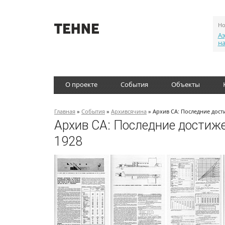
Но
Аэ
н
О проекте
События
Объекты
Главная
»
События
»
Архивсячина
» Архив СА: Последние дост
Архив СА: Последние достиже
1928