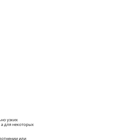
ьно узких
 а для некоторых
плотнении или