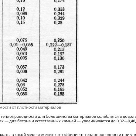
мости от плотности материалов
т теплопроводности для большинства материалов колеблется в довол
х — для бетона и естественных камней — увеличивается до 0,32—0,46,
адать, в какой мере изменится коэффициент теплопроводности при у