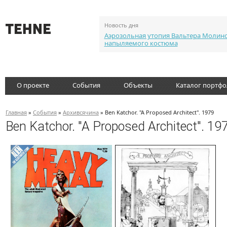
Новость дня
Аэрозольная утопия Вальтера Молин
напыляемого костюма
О проекте
События
Объекты
Каталог портф
Главная
»
События
»
Архивсячина
» Ben Katchor. "A Proposed Architect". 1979
Ben Katchor. "A Proposed Architect". 19