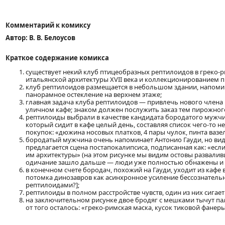
Комментарий к комиксу
Автор: В. В. Белоусов
Краткое содержание комикса
существует некий клуб птицеобразных рептилоидов в греко-р
итальянской архитектуры XVII века и коллекционированием 
клуб рептилоидов размещается в небольшом здании, напоми
панорамное остекление на верхнем этаже;
главная задача клуба рептилоидов — привлечь нового члена
уличном кафе; знаком должен послужить заказ тем пирожног
рептилоиды выбрали в качестве кандидата бородатого мужчи
который сидит в кафе целый день, составляя список чего-то 
покупок: «дюжина носовых платков, 4 пары чулок, пинта вазели
бородатый мужчина очень напоминает Антонио Гауди, но вид
предлагается сцена постапокалипсиса, подписанная как: «есл
им архитектуры» (на этом рисунке мы видим остовы развалив
одичание зашло дальше — люди уже полностью обнажены и п
в конечном счете бородач, похожий на Гауди, уходит из кафе 
потомка динозавров как асинхронное усиление бессознатель
рептилоидами?];
рептилоиды в полном расстройстве чувств, один из них сигает
на заключительном рисунке двое бродяг с мешками тычут пал
от того осталось: «греко-римская маска, кусок тиковой фанер