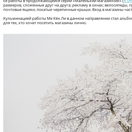
Ее работы в продолжающейся серии «Маленький магазинчик» (
A Sm
размеров, сложенные друг на друга; рекламу в окнах; велосипеды,
почтовые ящики, покатые черепичные крыши. Вход в магазины част
Кульминацией работы Ме Кён Ли в данном направлении стал альбо
для тех, кто хочет посетить магазины лично.