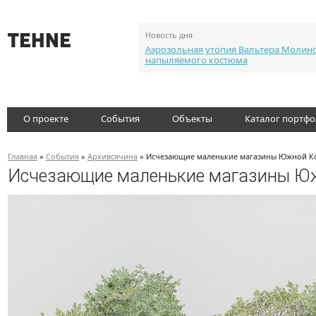
Новость дня
Аэрозольная утопия Вальтера Молин
напыляемого костюма
О проекте
События
Объекты
Каталог портф
Главная
»
События
»
Архивсячина
» Исчезающие маленькие магазины Южной Ко
Исчезающие маленькие магазины Юж