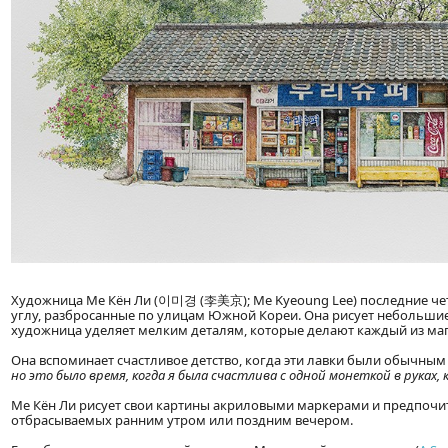
Художница Ме Кён Ли (이미경 (李美京); Me Kyeoung Lee) последние чет
углу, разбросанные по улицам Южной Кореи. Она рисует небольшие
художница уделяет мелким деталям, которые делают каждый из ма
Она вспоминает счастливое детство, когда эти лавки были обычным
но это было время, когда я была счастлива с одной монеткой в руках, к
Ме Кён Ли рисует свои картины акриловыми маркерами и предпочит
отбрасываемых ранним утром или поздним вечером.