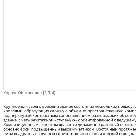
Корпус Облсовпроф [3, Т. 4]
Крупное для своего времени здание состоит из нескольких прямоу
кровлями, образующих сложную объемно-пространственную композ
подчеркнутый контрастным сопоставлением разновысоких объемов,
здание, с четырехэтажной «ступенью» ориентированной к ведущему
Композиционным акцентом являются динамично развитый пятиэта
основной оси, подвышенный высоким аттиком. Восточный протяже
ритм квадратных, крупных горизонтальных окон и лоджий строг, л