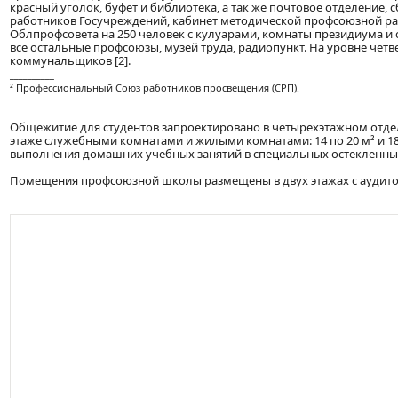
красный уголок, буфет и библиотека, а так же почтовое отделение,
работников Госучреждений, кабинет методической профсоюзной ра
Облпрофсовета на 250 человек с кулуарами, комнаты президиума и
все остальные профсоюзы, музей труда, радиопункт. На уровне четве
коммунальщиков [2].
__________
² Профессиональный Союз работников просвещения (СРП).
Общежитие для студентов запроектировано в четырехэтажном отде
этаже служебными комнатами и жилыми комнатами: 14 по 20 м² и 18
выполнения домашних учебных занятий в специальных остекленных
Помещения профсоюзной школы размещены в двух этажах с ауди