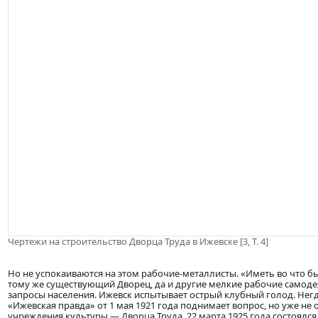
Чертежи на строительство Дворца Труда в Ижевске [3, Т. 4]
Но не успокаиваются на этом рабочие-металлисты. «Иметь во что б
тому же существующий Дворец, да и другие мелкие рабочие самод
запросы населения. Ижевск испытывает острый клубный голод. Негд
«Ижевская правда» от 1 мая 1921 года поднимает вопрос, но уже не
учреждения культуры — Дворца Труда. 22 марта 1925 года состоялс