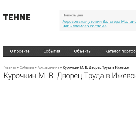
Новость дня
Аэрозольная утопия Вальтера Молин
напыляемого костюма
О проекте
События
Объекты
Каталог портф
Главная
»
События
»
Архивсячина
» Курочкин М. В. Дворец Труда в Ижевске
Курочкин М. В. Дворец Труда в Ижевс