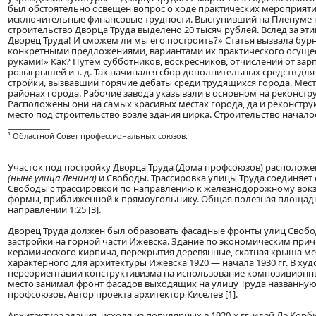
был обстоятельно освещён вопрос о ходе практических мероприятий
исключительные финансовые трудности. Выступивший на Пленуме п
строительство Дворца Труда выделено 20 тысяч рублей. Вслед за эти
Дворец Труда! И сможем ли мы его построить?» Статья вызвала бур
конкретными предложениями, вариантами их практического осущест
руками!» Как? Путем субботников, воскресников, отчислений от з
розыгрышей и т. д. Так начинался сбор дополнительных средств для
стройки, вызвавший горячие дебаты среди трудящихся города. Ме
районах города. Рабочие завода указывали в основном на реконст
Расположены они на самых красивых местах города, да и реконстр
место под строительство возле здания цирка. Строительство началось
____________
¹ Областной Совет профессиональных союзов.
Участок под постройку Дворца Труда (Дома профсоюзов) расположе
(ныне улица Ленина)
и Свободы. Трассировка улицы Труда соединяет
Свободы с трассировкой по направлению к железнодорожному вокз
формы, приближенной к прямоугольнику. Общая полезная площадь 
направлении 1:25 [3].
Дворец Труда должен был образовать фасадные фронты улиц Своб
застройки на горной части Ижевска. Здание по экономическим прич
керамического кирпича, перекрытия деревянные, скатная крыша м
характерного для архитектуры Ижевска 1920 — начала 1930 гг. В х
переориентации конструктивизма на использование композиционн
место занимал фронт фасадов выходящих на улицу Труда названную
профсоюзов. Автор проекта архитектор Киселев [1].
Архитектура здания, исходя из популярных в 1920-х гг. идей Ле К