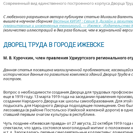
Современный вид единственного построенного корпуса Дворца Труд
С любезного разрешения автора публикуем статью Михаила Валентин
вышла в научном сборнике
Вестник КИГИТ : Серия 9. Дизайн и архите
гуманитарных и инженерных технологий. — Ижевск : Издательство К
(количество иллюстраций в два раза больше, чем в журнальной верси
ДВОРЕЦ ТРУДА В ГОРОДЕ ИЖЕВСКЕ
М. В. Курочкин, член правления Удмуртского регионального о
Данная статья посвящена малоизученной проблематике, касающейся р
исторические данные по развитию комплекса зданий Дворца Труда в
построек.
Вопрос о необходимости создания Дворца для трудовых профсоюз
еще в 1919 году. 13 марта 1919 года на заседании правления произ
создании Народного Дворца как школы самообразования. Для этой 
подыскать для Народного Дворца подходящее помещение. Оно было
лесозавода (в районе Постольско-Узейской железной дороги) в од
ставший первым очагом культуры в республике.
Чуть позднее «Ижевская правда» от 27 августа, 22 октября 1919 год
спектакли, что здесь состоялся многолюдный митинг о положении 
и т. д. Зарождались первые самодеятельные коллективы: драматичес