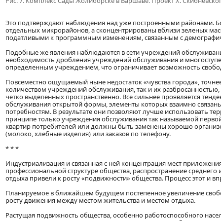
Рис. 7. Комплекс Сады Жолиборске в Варшаве. Проект X. Скибневского
Это подтверждают наблюдения над уже построенными районами. Б
отдельных микрорайонов, а сконцентрированы вблизи зеленых мас
податливыми к программным изменениям, связанным с демографи
Подобные же явления наблюдаются в сети учреждений обслуживания
необходимость дробления учреждений обслуживания и многоступенч
определенным учреждением, что ограничивает возможность свобо
Повсеместно ощущаемый ныне недостаток «чувства города», точнее
количеством учреждений обслуживания, так и их разбросанностью,
четко выделенных пространственно. Все сильнее проявляется тен
обслуживания открытой формы, элементы которых взаимно связан
потребностям. В результате они позволяют лучше использовать тер
принципе только учреждения обслуживания так называемой первой
квартир потребителей или должны быть заменены хорошо организ
(молоко, хлебные изделия) или заказов по телефону.
* * *
Индустриализация и связанная с ней концентрация мест приложения 
профессиональной структуре общества, распространение среднего и
отдыха привели к росту «подвижности» общества. Процесс этот и вп
Планируемое в ближайшем будущем постепенное увеличение свобо
росту движения между местом жительства и местом отдыха.
Растущая подвижность общества, особенно работоспособного населе