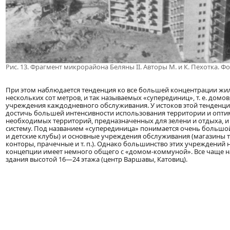
Рис. 13. Фрагмент микрорайона Беляны II. Авторы М. и К. Пехотка. Ф
При этом наблюдается тенденция ко все большей концентрации ж
нескольких сот метров, и так называемых «суперединиц», т. е. до
учреждения каждодневного обслуживания. У истоков этой тенден
достичь большей интенсивности использования территории и опти
необходимых территорий, предназначенных для зелени и отдыха, и
систему. Под названием «суперединица» понимается очень большо
и детские клубы) и основные учреждения обслуживания (магазины 
конторы, прачечные и т. п.). Однако большинство этих учреждений 
концепции имеет немного общего с «домом-коммуной». Все чаще на
здания высотой 16—24 этажа (центр Варшавы, Катовиц).