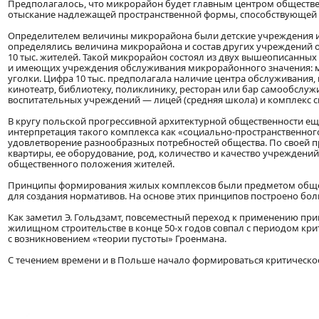
Предполагалось, что микрорайон будет главным центром обществе
отыскание надлежащей пространственной формы, способствующей 
Определителем величины микрорайона были детские учреждения и 
определялись величина микрорайона и состав других учреждений о
10 тыс. жителей. Такой микрорайон состоял из двух вышеописанны
и имеющих учреждения обслуживания микрорайонного значения: ма
уголки. Цифра 10 тыс. предполагала наличие центра обслуживани
кинотеатр, библиотеку, поликлинику, ресторан или бар самообслуж
воспитательных учреждений — лицей (средняя школа) и комплекс 
В кругу польской прогрессивной архитектурной общественности еще
интерпретация такого комплекса как «социально-пространственного
удовлетворение разнообразных потребностей общества. По своей п
квартиры, ее оборудование, род, количество и качество учреждени
общественного положения жителей.
Принципы формирования жилых комплексов были предметом обществ
для создания нормативов. На основе этих принципов построено б
Как заметил Э. Гольдзамт, повсеместный переход к применению пр
жилищном строительстве в конце 50-х годов совпал с периодом кри
с возникновением «теории пустоты» Гроенмана.
С течением времени и в Польше начало формироваться критическо