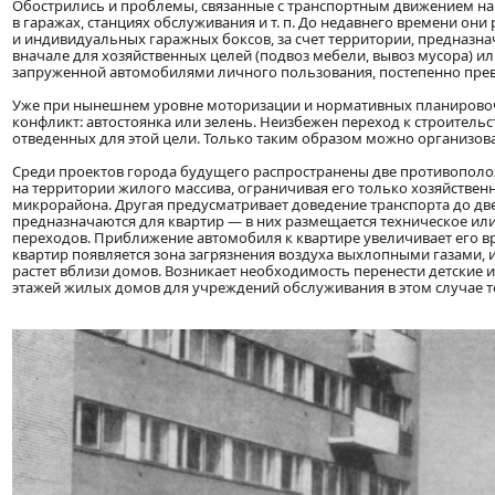
Обострились и проблемы, связанные с транспортным движением на т
в гаражах, станциях обслуживания и т. п. До недавнего времени о
и индивидуальных гаражных боксов, за счет территории, предназна
вначале для хозяйственных целей (подвоз мебели, вывоз мусора) и
запруженной автомобилями личного пользования, постепенно прев
Уже при нынешнем уровне моторизации и нормативных планировоч
конфликт: автостоянка или зелень. Неизбежен переход к строитель
отведенных для этой цели. Только таким образом можно организов
Среди проектов города будущего распространены две противополо
на территории жилого массива, ограничивая его только хозяйстве
микрорайона. Другая предусматривает доведение транспорта до две
предназначаются для квартир — в них размещается техническое или
переходов. Приближение автомобиля к квартире увеличивает его вр
квартир появляется зона загрязнения воздуха выхлопными газами, 
растет вблизи домов. Возникает необходимость перенести детские
этажей жилых домов для учреждений обслуживания в этом случае т