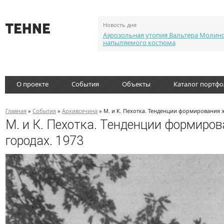
Новость дня
Аэрозольная утопия Вальтера Молин
напыляемого костюма
О проекте
События
Объекты
Каталог портф
Главная
»
События
»
Архивсячина
» М. и К. Пехотка. Тенденции формирования 
М. и К. Пехотка. Тенденции формиро
городах. 1973