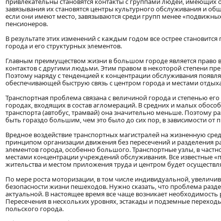
привлекательны становятся контакты с группами людей, имеющих
завязывания их становятся центры культурного обслуживания и общ
если они имеют место, завязываются среди групп менее «подвижных»
пенсионеров.
В результате этих изменений с каждым годом все острее становится
города и его структурных элементов.
Главным преимуществом жизни в большом городе является право в
контактов с другими людьми. Этим правом в некоторой степени пр
Поэтому наряду с тенденцией к концентрации обслуживания появля
обеспечивающей быструю связь с центром города и местами отдыха
Транспортная проблема связана с величиной города и степенью ег
городах, входящих в состав агломераций. В средних и малых обос
транспорта (автобус, трамвай) она значительно меньше. Поэтому 
быть гораздо большим, чем это было до сих пор, в зависимости от
Вредное воздействие транспортных магистралей на жизненную сред
принципом организации движения без пересечений и разделения ра
элементов города, особенно большого. Транспортные узлы, в частн
местами концентрации учреждений обслуживания. Все известные «
жительства и местом приложения труда и центром будет осуществл
По мере роста моторизации, в том числе индивидуальной, увеличи
безопасности жизни пешеходов. Нужно сказать, что проблема разд
актуальной. В настоящее время все чаще возникает необходимость р
Пересечения в нескольких уровнях, эстакады и подземные перехо
польского города.