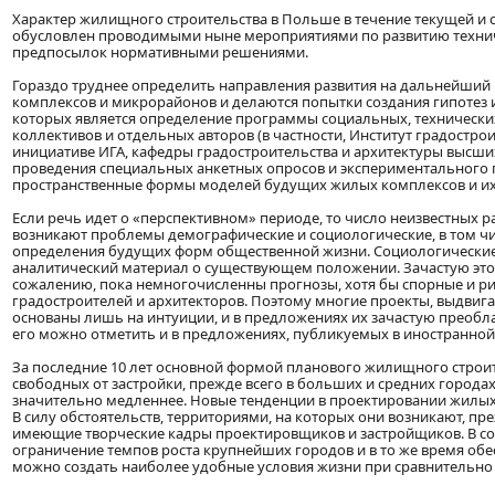
Характер жилищного строительства в Польше в течение текущей и с
обусловлен проводимыми ныне мероприятиями по развитию технич
предпосылок нормативными решениями.
Гораздо труднее определить направления развития на дальнейший п
комплексов и микрорайонов и делаются попытки создания гипотез и
которых является определение программы социальных, технически
коллективов и отдельных авторов (в частности, Институт градострои
инициативе ИГА, кафедры градостроительства и архитектуры высших
проведения специальных анкетных опросов и экспериментального 
пространственные формы моделей будущих жилых комплексов и их ос
Если речь идет о «перспективном» периоде, то число неизвестных р
возникают проблемы демографические и социологические, в том чис
определения будущих форм общественной жизни. Социологические 
аналитический материал о существующем положении. Зачастую эт
сожалению, пока немногочисленны прогнозы, хотя бы спорные и р
градостроителей и архитекторов. Поэтому многие проекты, выдвиг
основаны лишь на интуиции, и в предложениях их зачастую преобл
его можно отметить и в предложениях, публикуемых в иностранной
За последние 10 лет основной формой планового жилищного строи
свободных от застройки, прежде всего в больших и средних города
значительно медленнее. Новые тенденции в проектировании жилы
В силу обстоятельств, территориями, на которых они возникают, п
имеющие творческие кадры проектировщиков и застройщиков. В со
ограничение темпов роста крупнейших городов и в то же время обе
можно создать наиболее удобные условия жизни при сравнительно н