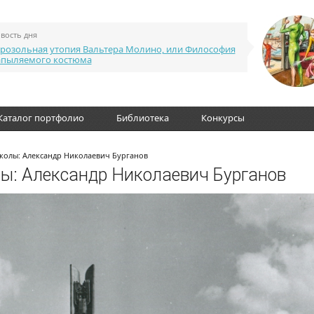
вость дня
розольная утопия Вальтера Молино, или Философия
апыляемого костюма
Каталог портфолио
Библиотека
Конкурсы
колы: Александр Николаевич Бурганов
ы: Александр Николаевич Бурганов