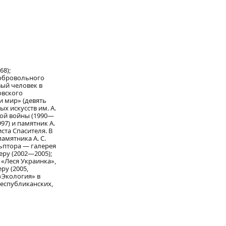
68);
добровольного
вый человек в
овского
 и мир» (девять
х искусств им. А.
вой войны (1990—
97) и памятник А.
ста Спасителя. В
амятника А. С.
льптора — галерея
еру (2002—2005);
 «Леся Украинка»,
ру (2005,
«Экология» в
 республиканских,