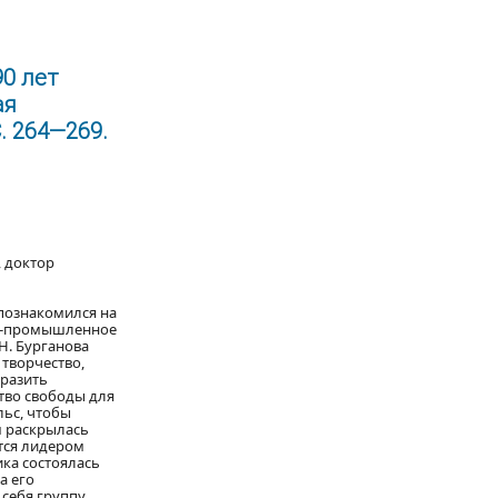
90 лет
ая
. 264—269.
, доктор
 познакомился на
нно-промышленное
 Н. Бурганова
творчество,
бразить
ство свободы для
льс, чтобы
м раскрылась
ится лидером
ика состоялась
а его
 себя группу