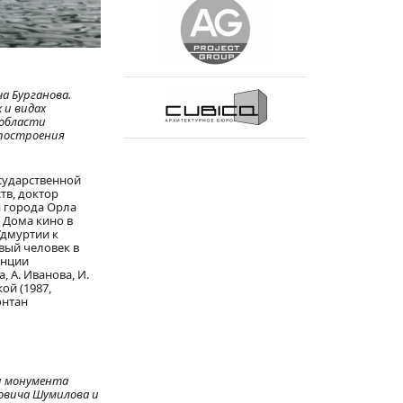
а Бурганова.
 и видах
 области
 построения
осударственной
тв, доктор
я города Орла
 Дома кино в
Удмуртии к
рвый человек в
анции
, А. Иванова, И.
ой (1987,
онтан
и монумента
ровича Шумилова и