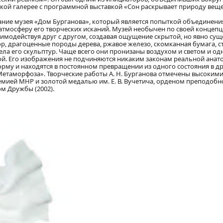
вской галерее с программной выставкой «Сон раскрывает природу веще
ание музея «Дом Бурганова», который является попыткой объединения
 атмосферу его творческих исканий. Музей необычен по своей концепц
аимодействуя друг с другом, создавая ощущение скрытой, но явно су
р, драгоценные породы дерева, ржавое железо, скомканная бумага, 
тела его скульптур. Чаще всего они пронизаны воздухом и светом и о
иной. Его изображения не подчиняются никаким законам реальной анат
рму и находятся в постоянном превращении из одного состояния в др
Метаморфоза». Творческие работы А. Н. Бурганова отмечены высокими
емией МНР и золотой медалью им. Е. В. Вучетича, орденом преподобн
м Дружбы (2002).