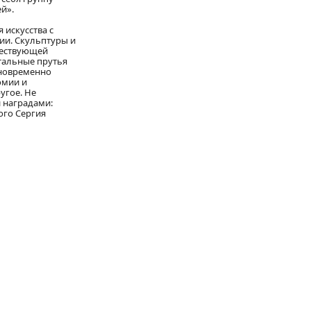
й».
 искусства с
ии. Скульптуры и
ществующей
стальные прутья
дновременно
омии и
угое. Не
 наградами:
ого Сергия