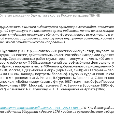
-летия вхождения Удмуртии в состав России из архива TEHNE
уры связаны с именем выдающегося скульптора Александра Николаевич
рной скульптуры и в настоящее время работает почти во всех жанрах
воим студентам не только в области фигуративного искусства, но и в
вой методик и программ стало изучение внутренних закономерностей
висимо от стилистического направления.
 Бурганов
(1935 г. р.) — советский и российский скульптор, Лауреат Г
художник России, действительный член Российской академии художес
ссор. Среди основных работ скульптора — монумент в честь 400-лети
тарого рабочего» (1968); декоративный рельеф-эмблема Центрального
т «Дружба народов» в честь 400-летия добровольного присоединения 
(1978, Москва, ЦДХ); «Война и мир» (Германия, 1980); «Ю. Гагарин — пе
а «ЭКСПО-86», Канада); портреты-барельефы русских художников на ст
ого метрополитена: И. Репина, В. Сурикова, К. Брюллова, С. Коненкова
омпозиция «Война и мир» (девять фигур, 1987); памятник Софье Перовск
Лермонтову (1994, Москва); памятник И. А. Бунину в Воронеже (1995); ф
97) и памятник А. С. Пушкину и Н. Н. Гончаровой на Арбате (1999).
я
Мастера Строгановской школы : 1945—2015 : Том 1
(2015) и фотографи
рисоединения Удмуртии к России 1970-х годов из архивов Евгения Федо