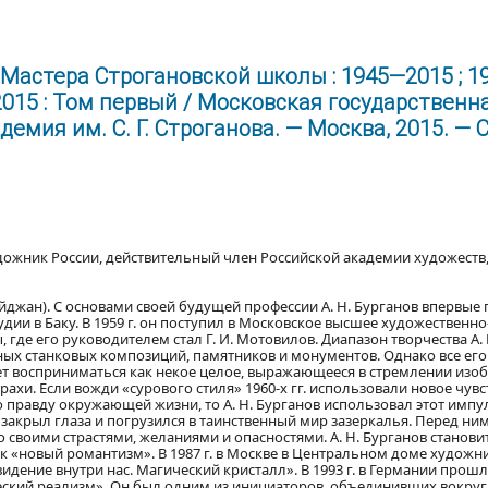
Мастера Строгановской школы : 1945—2015 ; 1
—2015 : Том первый / Московская государственн
ия им. С. Г. Строганова. — Москва, 2015. — С
дожник России, действительный член Российской академии художеств
рбайджан). С основами своей будущей профессии А. Н. Бурганов впервые
тудии в Баку. В 1959 г. он поступил в Московское высшее художестве
 где его руководителем стал Г. И. Мотовилов. Диапазон творчества А.
ых станковых композиций, памятников и монументов. Однако все его 
т восприниматься как некое целое, выражающееся в стремлении изо
рахи. Если вожди «сурового стиля» 1960-х гг. использовали новое чув
ю правду окружающей жизни, то А. Н. Бурганов использовал этот импу
н закрыл глаза и погрузился в таинственный мир зазеркалья. Перед ни
о своими страстями, желаниями и опасностями. А. Н. Бурганов станов
к «новый романтизм». В 1987 г. в Москве в Центральном доме художн
ение внутри нас. Магический кристалл». В 1993 г. в Германии прошл
еский реализм». Он был одним из инициаторов, объединивших вокруг