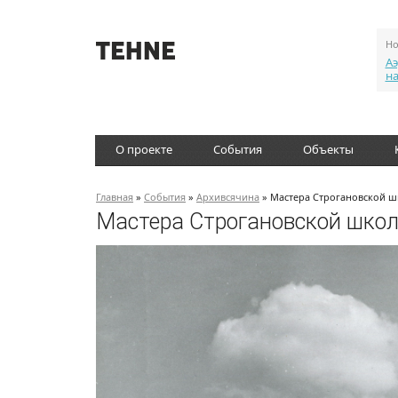
Но
Аэ
н
О проекте
События
Объекты
Главная
»
События
»
Архивсячина
» Мастера Строгановской ш
Мастера Строгановской школ