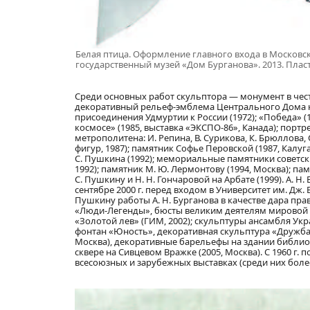
Белая птица. Оформление главного входа в Московс
государственный музей «Дом Бурганова». 2013. Плас
Среди основных работ скульптора — монумент в честь
декоративный рельеф-эмблема Центрального Дома ки
присоединения Удмуртии к России (1972); «Победа» (1
космосе» (1985, выставка «ЭКСПО-86», Канада); пор
метрополитена: И. Репина, В. Сурикова, К. Брюллова, 
фигур, 1987); памятник Софье Перовской (1987, Калуг
С. Пушкина (1992); мемориальные памятники советс
1992); памятник М. Ю. Лермонтову (1994, Москва); пам
С. Пушкину и Н. Н. Гончаровой на Арбате (1999). А. 
сентябре 2000 г. перед входом в Университет им. Дж
Пушкину работы А. Н. Бурганова в качестве дара пр
«Люди-Легенды», бюсты великим деятелям мировой куль
«Золотой лев» (ГИМ, 2002); скульптуры ансамбля Укр
фонтан «Юность», декоративная скульптура «Дружба»; 
Москва), декоративные барельефы на здании библиот
сквере на Сивцевом Вражке (2005, Москва). С 1960 г. 
всесоюзных и зарубежных выставках (среди них боле