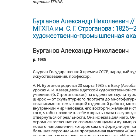
портала TEHNE.
Бурганов Александр Николаевич // 
МГХПА им. С. Г. Строганова : 1825
художественно-промышленная академ
Бурганов Александр Николаевич
р. 1935
Лауреат Государственной премии СССР, народный ху
искусствоведения, профессор.
А. Н. Бурганов родился 20 марта 1935 г. в Баку (Азе
уроках А. И. Казарцевой в детской художественной с
училище (б. Строгановское) на отделение скульптуры,
широк — от скульптурного портрета до многофигурн
независимо от темы каждой отдельной работы, може
внутренний мир человека, его восторги, желания и ст
того, чтобы позволить себе открыть глаза на сурову
отвернуться от реальности. Она исчезла для него. О
огромная вселенная со своими солнцами и лунами, с
нового направления, которое сам он формулирует ка
большая персональная программная выставка «Сновид
персональная выставка, которая называлась «Магич