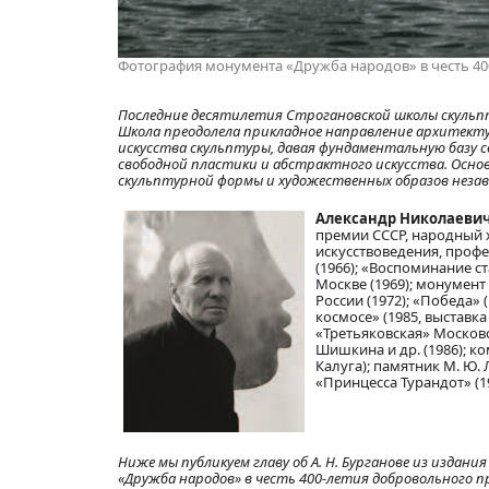
Фотография монумента «Дружба народов» в честь 400
Последние десятилетия Строгановской школы скульпт
Школа преодолела прикладное направление архитекту
искусства скульптуры, давая фундаментальную базу с
свободной пластики и абстрактного искусства. Осно
скульптурной формы и художественных образов неза
Александр Николаевич
премии СССР, народный 
искусствоведения, профе
(1966); «Воспоминание с
Москве (1969); монумен
России (1972); «Победа» 
космосе» (1985, выставк
«Третьяковская» Московск
Шишкина и др. (1986); к
Калуга); памятник М. Ю. 
«Принцесса Турандот» (19
Ниже мы публикуем главу об А. Н. Бурганове из издани
«Дружба народов» в честь 400-летия добровольного п