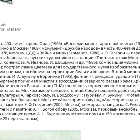
кий
тик, металл
 400-летия города Орла (1966); «Воспоминание старого рабочего» (19
но в Москве (1969); монумент «Дружба народов» в честь 400-летия 
978, Москва, ЦДХ); «Война и мир» (Германия, 1980); «Ю. Гагарин — пер
треты-барельефы русских художников на станции «Третьяковская» Моск
С. Коненкова, А. Иванова, И. Шишкина и др. (1986); композиция «Война
а); портрет Ивана Цветаева для Государственного музея изобразительны
ким воинам, погибшим на территории Бельгии во время Второй миро
ятник И. А. Бунину в Воронеже (1995); фонтан «Принцесса Турандот» (19
Н. Бурганов принимал участие в воссоздании северного фасада храма Хри
. Вашингтона в Вашингтоне (США) состоялось торжественное открытие п
авительства Москвы американской столице. Среди недавних работ ску
туры: А. Тарковскому, И. Бродскому, Р. Нуриеву, И. Бунину, Г. Фогел
аинского бульвара в Москве: «Аллегория воздуха», «Аллегория воды»,
памятник Е. Ф. Гнесиной (2005, Москва), мемориальная доска С. Рихте
еки и памятник А. П. Боголюбову (2005, Москва), парковый ансамбль 
по настоящее время А. Н. Бурганов участвовал почти в 150 московских,
е 25 персональных).