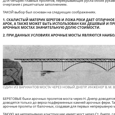
ДЛЯ четырех главных пролетов, перекрывающих русла обоих рукав
очертания с решетчатым заполнением.
ТАКОЙ выбор был основан на следующих соображениях.
1. СКАЛИСТЫЙ МАТЕРИК БЕРЕГОВ И ЛОЖА РЕКИ ДАЕТ ОТЛИЧ
АРОК, А ТАКЖЕ МОЖЕТ БЫТЬ ИСПОЛЬЗОВАН КАК ДЕШЕВЫЙ И П
АРОЧНЫХ МОСТАХ ЗНАЧИТЕЛЬНУЮ ДОЛЮ СТОИМОСТИ.
2. ПРИ ДАННЫХ УСЛОВИЯХ АРОЧНЫЕ МОСТЫ ЯВЛЯЮТСЯ НАИБ
ОДИН ИЗ ВАРИАНТОВ МОСТА ЧЕРЕЗ НОВЫЙ ДНЕПР. ИНЖЕНЕР В. М. 
БЕРЕГОВЫЕ быки арочных пролетов моста через Н. Днепр доводятся
доводятся только до верха подферменных камней арочных ферм. Так
арочные пролеты от балочных, создавая для первых непрерывную 
ТАКУЮ же непрерывную конструкцию имеет мост через Ст. Днепр, г