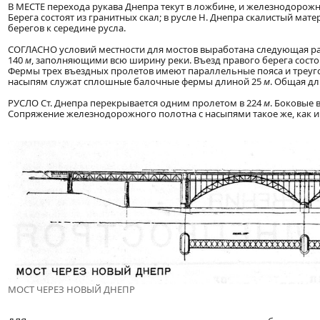
В МЕСТЕ перехода рукава Днепра текут в ложбине, и железнодорожн
Берега состоят из гранитных скал; в русле Н. Днепра скалистый мате
берегов к середине русла.
СОГЛАСНО условий местности для мостов выработана следующая раз
140
м
, заполняющими всю ширину реки. Въезд правого берега состои
Фермы трех въездных пролетов имеют параллельные пояса и треуг
насыпям служат сплошные балочные фермы длиной 25
м
. Общая дл
РУСЛО Ст. Днепра перекрывается одним пролетом в 224
м
. Боковые 
Сопряжение железнодорожного полотна с насыпями такое же, как и 
МОСТ ЧЕРЕЗ НОВЫЙ ДНЕПР