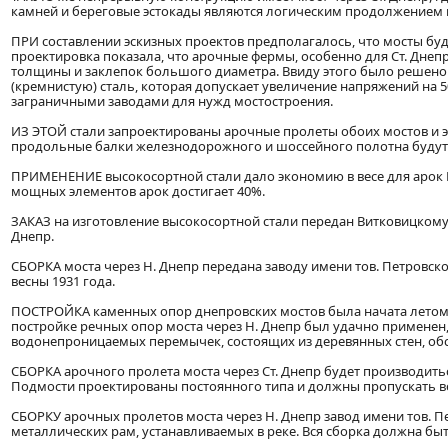
камней и береговые эстокады являются логическим продолжением 
ПРИ составлении эскизных проектов предполагалось, что мосты буд
проектировка показала, что арочные фермы, особенно для Ст. Дн
толщины и заклепок большого диаметра. Ввиду этого было решено
(кремнистую) сталь, которая допускает увеличение напряжений на 5
заграничными заводами для нужд мостостроения.
ИЗ ЭТОЙ стали запроектированы арочные пролеты обоих мостов и эст
продольные балки железнодорожного и шоссейного полотна будут 
ПРИМЕНЕНИЕ высокосортной стали дало экономию в весе для арок Н. 
мощных элементов арок достигает 40%.
ЗАКАЗ на изготовление высокосортной стали передан Витковицкому з
Днепр.
СБОРКА моста через Н. Днепр передана заводу имени тов. Петровск
весны 1931 года.
ПОСТРОЙКА каменных опор днепровских мостов была начата летом 19
постройке речных опор моста через Н. Днепр был удачно применен
водонепроницаемых перемычек, состоящих из деревянных стен, об
СБОРКА арочного пролета моста через Ст. Днепр будет производиться
Подмости проектированы постоянного типа и должны пропускать в
СБОРКУ арочных пролетов моста через Н. Днепр завод имени тов. П
металлических рам, устанавливаемых в реке. Вся сборка должна быт