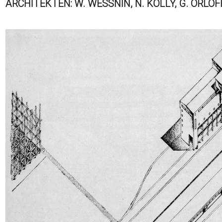
ARCHITEKTEN: W. WESSNIN, N. KOLLY, G. ORLOFF