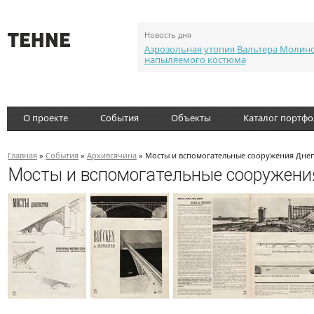
Новость дня
Аэрозольная утопия Вальтера Молин
напыляемого костюма
О проекте
События
Объекты
Каталог портф
Главная
»
События
»
Архивсячина
» Мосты и вспомогательные сооружения Днеп
Мосты и вспомогательные сооружени