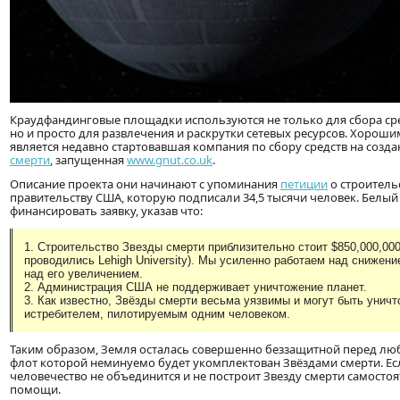
Краудфандинговые площадки используются не только для сбора сре
но и просто для развлечения и раскрутки сетевых ресурсов. Хоро
является недавно стартовавшая компания по сбору средств на созд
смерти
, запущенная
www.gnut.co.uk
.
Описание проекта они начинают с упоминания
петиции
о строитель
правительству США, которую подписали 34,5 тысячи человек. Белы
финансировать заявку, указав что:
1. Строительство Звезды смерти приблизительно стоит $850,000,000,
проводились Lehigh University). Мы усиленно работаем над снижен
над его увеличением.
2. Администрация США не поддерживает уничтожение планет.
3. Как известно, Звёзды смерти весьма уязвимы и могут быть уни
истребителем, пилотируемым одним человеком.
Таким образом, Земля осталась совершенно беззащитной перед лю
флот которой неминуемо будет укомплектован Звёздами смерти. Ес
человечество не объединится и не построит Звезду смерти самостоя
помощи.