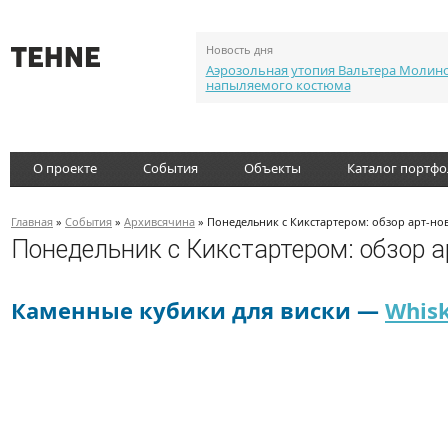
Новость дня
Аэрозольная утопия Вальтера Молин
напыляемого костюма
О проекте
События
Объекты
Каталог портф
Главная
»
События
»
Архивсячина
» Понедельник с Кикстартером: обзор арт-но
Понедельник с Кикстартером: обзор а
Каменные кубики для виски —
Whis