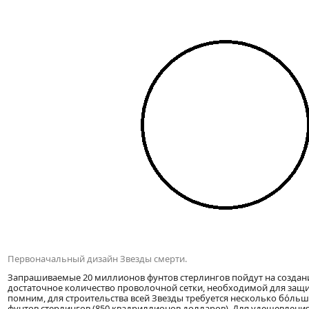
Первоначальный дизайн Звезды смерти.
Запрашиваемые 20 миллионов фунтов стерлингов пойдут на создан
достаточное количество проволочной сетки, необходимой для защи
помним, для строительства всей Звезды требуется несколько бо́ль
фунтов стерлингов (850 квадриллионов долларов). Для удешевления