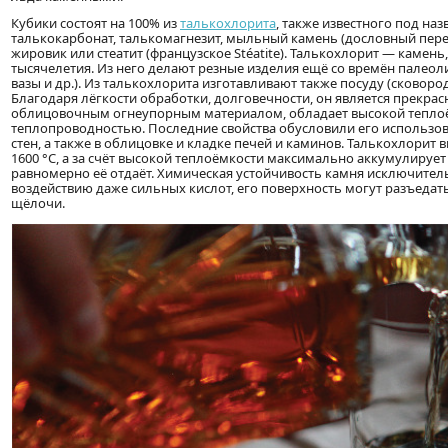
Кубики состоят на 100% из
талькохлорита
, также известного под на
талькокарбонат, талькомагнезит, мыльный камень (дословный пере
жировик или стеатит (французское Stéatite). Талькохлорит — камен
тысячелетия. Из него делают резные изделия ещё со времён палеол
вазы и др.). Из талькохлорита изготавливают также посуду (сковороды,
Благодаря лёгкости обработки, долговечности, он является прекра
облицовочным огнеупорным материалом, обладает высокой тепло
теплопроводностью. Последние свойства обусловили его использов
стен, а также в облицовке и кладке печей и каминов. Талькохлорит
1600 °C, а за счёт высокой теплоёмкости максимально аккумулирует
равномерно её отдаёт. Химическая устойчивость камня исключител
воздействию даже сильных кислот, его поверхность могут разъедат
щёлочи.