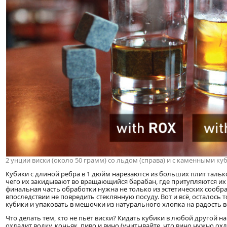
2 унции виски (около 50 грамм) со льдом (справа) и с каменными куб
Кубики с длиной ребра в 1 дюйм нарезаются из больших плит талько
чего их закидывают во вращающийся барабан, где притупляются их о
финальная часть обработки нужна не только из эстетических сообра
впоследствии не повредить стеклянную посуду. Вот и всё, осталось
кубики и упаковать в мешочки из натурального хлопка на радость в
Что делать тем, кто не пьёт виски? Кидать кубики в любой другой н
охладит водку, коньяк, пиво и вино (учитывайте, что вино нужно о