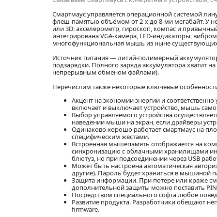
Смартмаус управляется операционной системой лину
флеш-памятью объёмом от 2-х до 8-ми мегабайт. У н
или 3D: акселерометр, гироскоп, компас и привычн
интегрирована VGA-камера, LED-индикаторы, вибромо
многофункциональная мышь из ныне существующих, 
Источник питания — литий-полимерный аккумулято
подзарядки. Полного заряда аккумулятора хватит на
непрерывным обменом файлами).
Перечислим также некоторые ключевые особенност
Акцент на экономии энергии и соответственн
включает и выключает устройство, мышь самос
Выбор управляемого устройства осуществляетс
наведении мыши на экран, если драйверы устро
Одинаково хорошо работает смартмаус на пло
специфическим жестами.
Встроенная мышепамять отображается на ком
синхронизацию с облачными хранилищами ин
блютуз, но при подсоединении через USB рабо
Может быть настроена автоматическая авторизац
другие). Пароль будет храниться в мышиной п
Защита информации. При потере или краже см
дополнительной защиты можно поставить PIN
Посредством специального софта любое повед
Развитие продукта. Разработчики обещают не
firmware.