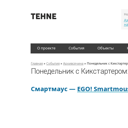
Но
Аэ
н
О проекте
События
Объекты
Главная
»
События
»
Архивсячина
» Понедельник с Кикстартер
Понедельник с Кикстартером:
Смартмаус —
EGO! Smartmou