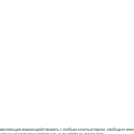
позволяющее взаимодействовать с любым компьютером, свободно меня
ационным ключом к персональным сетевым аккаунтам.