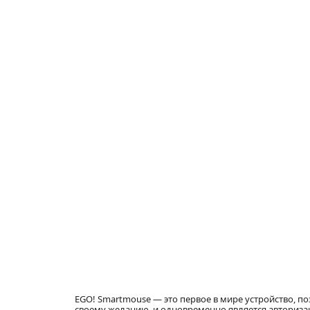
EGO! Smartmouse — это первое в мире устройство, 
своему желанию, и одновременно является авториз