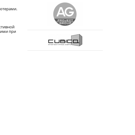
ьютерами.
ктивной
 ими при