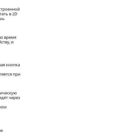
строенной
ать в 2D
ышь
во время
ству, и
ная кнопка
ляется при
тическую
дёт через
 или
ые