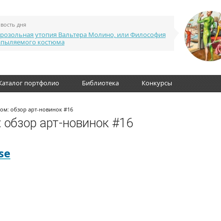
вость дня
розольная утопия Вальтера Молино, или Философия
апыляемого костюма
Каталог портфолио
Библиотека
Конкурсы
ом: обзор арт-новинок #16
 обзор арт-новинок #16
se