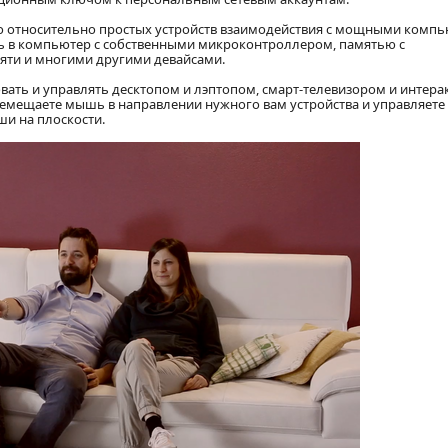
до относительно простых устройств взаимодействия с мощными комп
шь в компьютер с собственными микроконтроллером, памятью с
яти и многими другими девайсами.
ать и управлять десктопом и лэптопом, смарт-телевизором и интера
ремещаете мышь в направлении нужного вам устройства и управляете
и на плоскости.