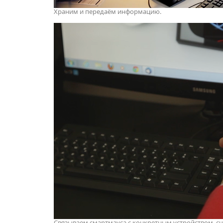
Храним и передаём информацию.
Связываем смартмауса с конкретным устройством, сч