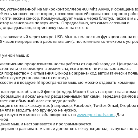
кс, установленной на микроконтроллере 400 Mhz ARM9, и оснащена в
её есть множество сенсоров, позволяющих ей одинаково хорошо работ
ый оптический сенсор. Коммуницирует мышь через блютуз. Также в м
тор и сенсорная поверхность. Определённо, это самая сложная и
оправдывающая приставку смарт на все сто.
р, заряжаемый через микро-USB. Мышь полностью функциональна и 
 8 часов непрерывной работы мыши (с постоянным коннектом к устрой
и умной мыши:
о увеличению продолжительности работы от одной зарядки. Централь
тоятельно переходит в режим сна, если долго не использовалась.
я посредством считывания QR-кода с экрана (код автоматически появ
йства уже установлены в систему).
скости и в воздухе. В пространстве мышью можно отдавать команды
пьютере как обычный флеш-фолдер. Может быть настроен на автома
формации и локальными расшаренными папками. Передача файлов и
тает как обычный масс сторидж девайс.
ия в сетевых аккаунтах (например, Facebook, Twitter, Gmail, Dropbox
амяти и вводить его вручную не нужно.
артмауса его можно заблокировать на
www.egoclouds.com
. Для
-код.
ение мыши настраивается и программируется.
прерывно развивать мышь и дополнять её функционал, выпуская нов