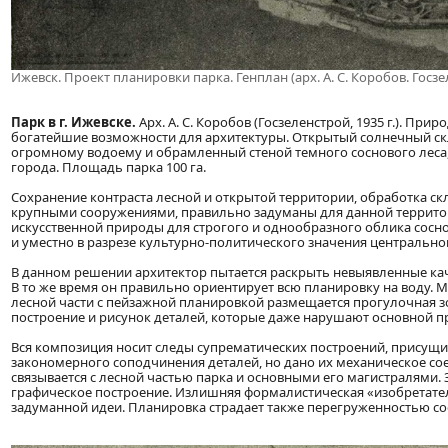
Ижевск. Проект планировки парка. Генплан (арх. А. С. Коробов. Госз
Парк в г. Ижевске.
Арх. А. С. Коробов (Госзеленстрой, 1935 г.). Пр
богатейшие возможности для архитектуры. Открытый солнечный с
огромному водоему и обрамленный стеной темного соснового леса,
города. Площадь парка 100 га.
Сохранение контраста лесной и открытой территории, обработка с
крупными сооружениями, правильно задуманы для данной территори
искусственной природы для строгого и однообразного облика сосн
и уместно в разрезе культурно-политического значения центрально
В данном решении архитектор пытается раскрыть невыявленные кач
В то же время он правильно ориентирует всю планировку на воду. 
лесной части с пейзажной планировкой размещается прогулочная 
построение и рисунок деталей, которые даже нарушают основной 
Вся композиция носит следы супрематических построений, присущих
закономерного соподчинения деталей, но дано их механическое со
связывается с лесной частью парка и основными его магистралями. 
графическое построение. Излишняя формалистическая «изобретате
задуманной идеи. Планировка страдает также перегруженностью со