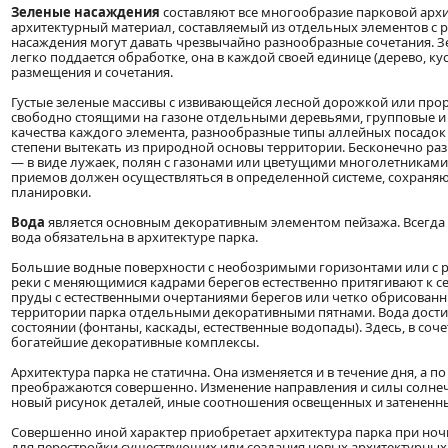
Зеленые насаждения
составляют все многообразие парковой архи
архитектурный материал, составляемый из отдельных элементов с 
насаждения могут давать чрезвычайно разнообразные сочетания. З
легко поддается обработке, она в каждой своей единице (дерево, кус
размещения и сочетания.
Густые зеленые массивы с извивающейся лесной дорожкой или прор
свободно стоящими на газоне отдельными деревьями, групповые 
качества каждого элемента, разнообразные типы аллейных посадок 
степени вытекать из природной основы территории. Бесконечно ра
— в виде лужаек, полян с газонами или цветущими многолетниками,
приемов должен осуществляться в определенной системе, сохраняю
планировки.
Вода
является основным декоративным элементом пейзажа. Всегда
вода обязательна в архитектуре парка.
Большие водные поверхности с необозримыми горизонтами или с р
реки с меняющимися кадрами берегов естественно притягивают к 
пруды с естественными очертаниями берегов или четко обрисованн
территории парка отдельными декоративными пятнами. Вода дост
состоянии (фонтаны, каскады, естественные водопады). Здесь, в соч
богатейшие декоративные комплексы.
Архитектура парка не статична. Она изменяется и в течение дня, а 
преображаются совершенно. Изменение направления и силы солнечн
новый рисунок деталей, иные соотношения освещенных и затененн
Совершенно иной характер приобретает архитектура парка при ноч
для перестройки существующих или создания новых архитектурных