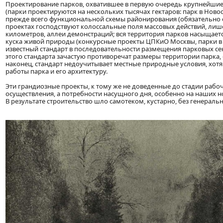
Проектирование парков, охватившее в первую очередь крупнейшие 
(парки проектируются на нескольких тысячах гектаров: парк в Новоси
прежде всего функциональной схемы районирования (обязательно 
проектах господствуют колоссальные поля массовых действий, ли
километров, аллеи демонстраций; вся территория парков насыщает
куска живой природы (конкурсные проекты ЦПКиО Москвы, парки в С
известный стандарт в последовательности размещения парковых се
этого стандарта зачастую противоречат размеры территории парка,
наконец, стандарт недоучитывает местные природные условия, хот
работы парка и его архитектуру.
Эти грандиозные проекты, к тому же не доведенные до стадии рабо
осуществления, а потребности насущного дня, особенно на наших н
В результате строительство шло самотеком, кустарно, без генеральн