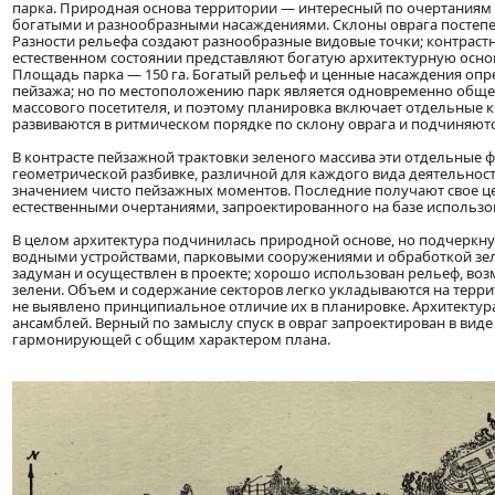
парка. Природная основа территории — интересный по очертаниям 
богатыми и разнообразными насаждениями. Склоны оврага постепен
Разности рельефа создают разнообразные видовые точки; контрастн
естественном состоянии представляют богатую архитектурную ос
Площадь парка — 150 га. Богатый рельеф и ценные насаждения опр
пейзажа; но по местоположению парк является одновременно общ
массового посетителя, и поэтому планировка включает отдельные 
развиваются в ритмическом порядке по склону оврага и подчиняютс
В контрасте пейзажной трактовки зеленого массива эти отдельные 
геометрической разбивке, различной для каждого вида деятельност
значением чисто пейзажных моментов. Последние получают свое це
естественными очертаниями, запроектированного на базе использ
В целом архитектура подчинилась природной основе, но подчеркнул
водными устройствами, парковыми сооружениями и обработкой зе
задуман и осуществлен в проекте; хорошо использован рельеф, во
зелени. Объем и содержание секторов легко укладываются на терри
не выявлено принципиальное отличие их в планировке. Архитектура
ансамблей. Верный по замыслу спуск в овраг запроектирован в вид
гармонирующей с общим характером плана.