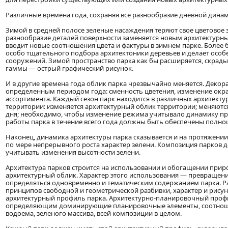
Различные времена года, сохраняя все разнообразие дневной динами
Зимой в средней полосе зеленые насаждения теряют свое цветовое з
разнообразие деталей поверхности заменяется новым архитектурн
вводит новые соотношения цвета и фактуры в зимнем парке. Более 
особо тщательного подбора архитектоники деревьев и делает особ
сооружений. Зимой пространство парка как бы расширяется, скрад
гаммы — острый графический рисунок.
И в другие времена года облик парка чрезвычайно меняется. Декор
определенным периодом года: сменность цветения, изменение окра
ассортимента. Каждый сезон парк находится в различных архитектур
территории: изменяется архитектурный облик территории; меняютс
дня; необходимо, чтобы изменение режима учитывало динамику п
работы парка в течение всего года должны быть обеспечены полноц
Наконец, динамика архитектуры парка сказывается и на протяжении 
по мере непрерывного роста характер зелени. Композиция парков д
учитывать изменения высотности зелени.
Архитектура парков строится на использовании и обогащении при
архитектурный облик. Характер этого использования — превращени
определяться одновременно и тематическим содержанием парка. 
принципов свободной и геометрической разбивки, характер и рису
архитектурный профиль парка. Архитектурно-планировочный проф
определяющим доминирующие планировочные элементы, соотношен
водоема, зеленого массива, всей композиции в целом.