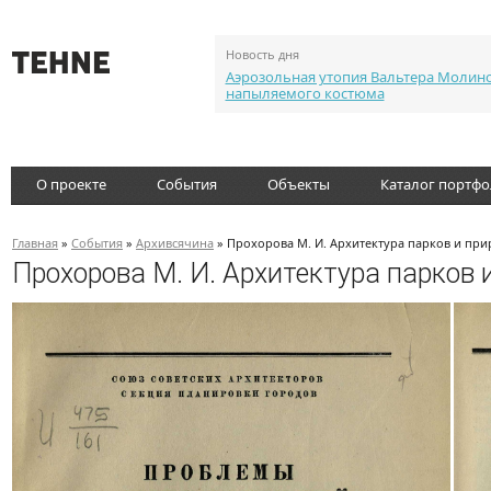
Новость дня
Аэрозольная утопия Вальтера Молин
напыляемого костюма
О проекте
События
Объекты
Каталог портф
Главная
»
События
»
Архивсячина
» Прохорова М. И. Архитектура парков и при
Прохорова М. И. Архитектура парков 