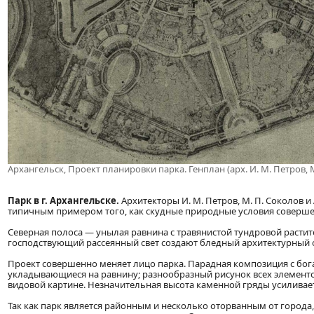
Архангельск, Проект планировки парка. Генплан (арх. И. М. Петров, М
Парк в г. Архангельске.
Архитекторы И. М. Петров, М. П. Соколов и А
типичным примером того, как скудные природные условия соверше
Северная полоса — унылая равнина с травянистой тундровой растит
господствующий рассеянный свет создают бледный архитектурный о
Проект совершенно меняет лицо парка. Парадная композиция с бог
укладывающиеся на равнину; разнообразный рисунок всех элементов
видовой картине. Незначительная высота каменной гряды усиливае
Так как парк является районным и несколько оторванным от города,