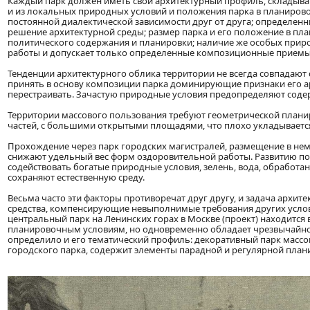
Каждый парк должен иметь свой архитектурный профиль, складыва
и из локальных природных условий и положения парка в планировоч
постоянной диалектической зависимости друг от друга; определен
решение архитектурной среды; размер парка и его положение в пла
политического содержания и планировки; наличие же особых прир
работы и допускает только определенные композиционные приемы
Тенденции архитектурного облика территории не всегда совпадают
принять в основу композиции парка доминирующие признаки его ар
перестраивать. Зачастую природные условия предопределяют соде
Территории массового пользования требуют геометрической план
частей, с большими открытыми площадями, что плохо укладывается
Прохождение через парк городских магистралей, размещение в не
снижают удельный вес форм оздоровительной работы. Развитию пос
содействовать богатые природные условия, зелень, вода, обрабо
сохраняют естественную среду.
Весьма часто эти факторы противоречат друг другу, и задача арх
средства, компенсирующие невыполнимые требования других услови
центральный парк на Ленинских горах в Москве (проект) находитс
планировочным условиям, но одновременно обладает чрезвычайно 
определило и его тематический профиль: декоративный парк массов
городского парка, содержит элементы парадной и регулярной план