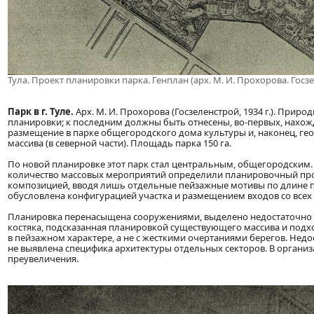
Тула. Проект планировки парка. Генплан (арх. М. И. Прохорова. Госз
Парк в г. Туле.
Арх. М. И. Прохорова (Госзеленстрой, 1934 г.). Пр
планировки; к последним должны быть отнесены, во-первых, нахожд
размещение в парке общегородского дома культуры и, наконец, г
массива (в северной части). Площадь парка 150 га.
По новой планировке этот парк стал центральным, общегородским.
количество массовых мероприятий определили планировочный пр
композицией, вводя лишь отдельные пейзажные мотивы по длине пр
обусловлена конфигурацией участка и размещением входов со всех 
Планировка перенасыщена сооружениями, выделено недостаточно т
костяка, подсказанная планировкой существующего массива и подх
в пейзажном характере, а не с жесткими очертаниями берегов. Не
не выявлена специфика архитектуры отдельных секторов. В органи
преувеличения.