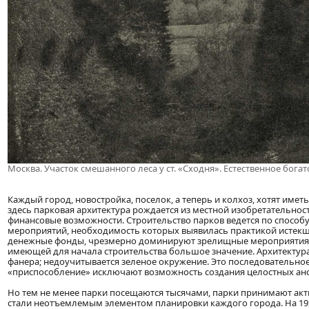
Москва. Участок смешанного леса у ст. «Сходня». Естественное бога
Каждый город, новостройка, поселок, а теперь и колхоз, хотят иметь 
здесь парковая архитектура рождается из местной изобретательнос
финансовые возможности. Строительство парков ведется по спосо
мероприятий, необходимость которых выявилась практикой истекше
денежные фонды, чрезмерно доминируют зрелищные мероприятия и
имеющей для начала строительства большое значение. Архитектур
фанера; недоучитывается зеленое окружение. Это последовательно
«приспособление» исключают возможность создания целостных ан
Но тем не менее парки посещаются тысячами, парки принимают акт
стали неотъемлемым элементом планировки каждого города. На 193