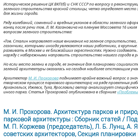
Историческое решение ЦК ВКП(б) и СНК СССР по вопросу о реконструк
зеленого строительства красной столицы, четко определяет место з
для жизни города.
Ряду колебаний, сомнений и вредных уклонов в области зеленого оф
конец после речи тов. Л. М. Кагановича на пленуме Моссовета 16 июля
вопросам зеленого строительства:
«Тов. Сталин направляет наше внимание на зеленое строительство,
газончики, которыми иногда увлекаются наши работники, а крупные
развивать в Москве и ее ближайших окрестностях. Нужно создавать 
наряду с набережными направить строительство нашего города в рай
Но если место зелени в городе, ее значение для планировки социалис
зеленой архитектуры оказалась на сегодня наиболее отстающим уча
Архитектор
М. И. Прохорова
поднимает крайне важный вопрос о знач
творческом процессе паркового архитектора; на ряде проектных ра
Архангельск, Ижевск, Тула, Ярославль) автор анализирует специфичес
иного парка. Статья Прохоровой опубликована в сборнике
«Проблемы
М. И. Прохорова. Архитектура парков и прир
парковой архитектуры : Сборник статей
/ Под
М. П. Коржева (председатель), Л. Б. Лунц, А. 
советских архитекторов, Секция планировки 