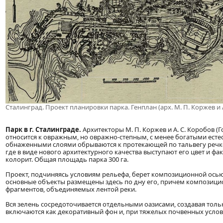
Сталинград. Проект планировки парка. Генплан (арх. М. П. Коржев и 
Парк в г. Сталинграде.
Архитекторы М. П. Коржев и А. С. Коробов (Го
относится к овражным, но овражно-степным, с менее богатыми есте
обнаженными слоями обрываются к протекающей по тальвегу речке
где в виде нового архитектурного качества выступают его цвет и ф
колорит. Общая площадь парка 300 га.
Проект, подчиняясь условиям рельефа, берет композиционной осью 
основные объекты размещены здесь по дну его, причем композици
фрагментов, объединяемых лентой реки.
Вся зелень сосредоточивается отдельными оазисами, создавая толь
включаются как декоративный фон и, при тяжелых почвенных услови