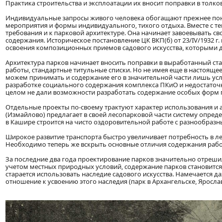
Практика строительства и эксплоатации их вносит поправки в толк
Индивидуальные запросы живого человека обогащают прежнее поня
мероприятия и формы индивидуального, тихого отдыха. Вместе с т
требования и к парковой архитектуре. Она начинает завоевывать 
содержания. Историческое постановление ЦК ВКП(б) от 23/IV/1932 г.
освоения композиционных приемов садового искусства, которыми д
Архитектура парков начинает вносить поправки в выработанный с
работы, стандартные титульные списки. Но не имея еще в настоящ
можем принимать и содержание его в значительной части лишь усл
разработке социального содержания комплекса ПКиО и недостаточн
целом не дали возможности разработать содержание особых форм п
Отдельные проекты по-своему трактуют характер использования и а
(Измайлово) предлагает в своей лесопарковой части систему опре
в Кашире строится на чисто оздоровительной работе с разнообразны
Широкое развитие транспорта быстро увеличивает потребность в ле
Необходимо теперь же вскрыть основные отличия содержания рабо
За последние два года проектирование парков значительно отреши
учетом местных природных условий, содержание парков становитс
старается использовать наследие садового искусства. Намечается 
отношение к усвоению этого наследия (парк в Архангельске, Ярослав