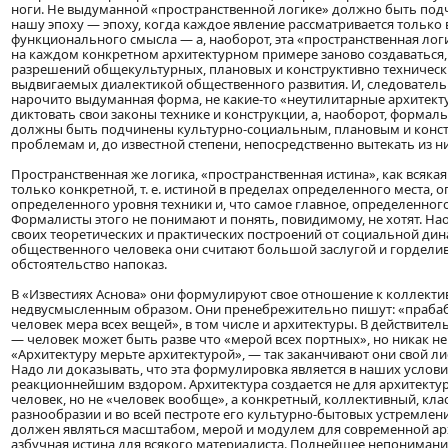
ноги. Не выдуманной «пространственной логике» должно быть под
нашу эпоху — эпоху, когда каждое явление рассматривается только 
функционального смысла — а, наоборот, эта «пространственная ло
на каждом конкретном архитектурном примере заново создаваться,
разрешений общекультурных, плановых и конструктивно техничес
выдвигаемых диалектикой общественного развития. И, следовательн
нарочито выдуманная форма, не какие-то «неутилитарные архитек
диктовать свои законы технике и конструкции, а, наоборот, форма
должны быть подчинены культурно-социальным, плановым и конс
проблемам и, до известной степени, непосредственно вытекать из ни
Пространственная же логика, «пространственная истина», как всякая
только конкретной, т. е. истиной в пределах определенного места,
определенного уровня техники и, что самое главное, определенног
Формалисты этого не понимают и понять, повидимому, не хотят. На
своих теоретических и практических построений от социальной дин
общественного человека они считают большой заслугой и горделив
обстоятельство напоказ.
В «Известиях Аснова» они формулируют свое отношение к коллекти
недвусмысленным образом. Они пренебрежительно пишут: «прабаб
человек мера всех вещей», в том числе и архитектуры. В действител
— человек может быть разве что «мерой всех портных», но никак не
«Архитектуру мерьте архитектурой», — так заканчивают они свой лис
Надо ли доказывать, что эта формулировка является в наших услов
реакционнейшим вздором. Архитектура создается не для архитекту
человек, но не «человек вообще», а конкретный, коллективный, кла
разнообразии и во всей пестроте его культурно-бытовых устремлени
должен являться масштабом, мерой и модулем для современной ар
азбучная истина для всякого материалиста. Полнейшее непонимание