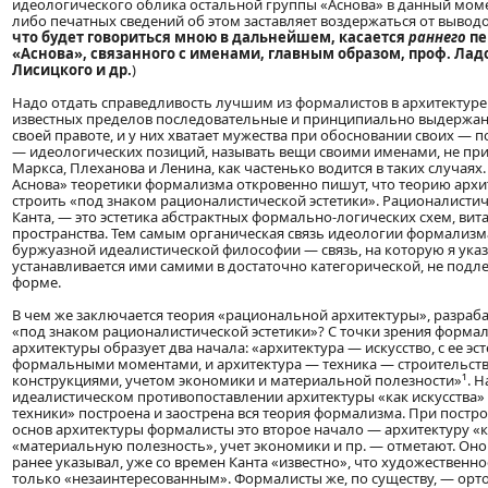
идеологического облика остальной группы «Аснова» в данный момент
либо печатных сведений об этом заставляет воздержаться от вывод
что будет говориться мною в дальнейшем, касается
раннего
пе
«Аснова», связанного с именами, главным образом, проф. Лад
Лисицкого и др.
)
Надо отдать справедливость лучшим из формалистов в архитектуре
известных пределов последовательные и принципиально выдержа
своей правоте, и у них хватает мужества при обосновании своих — 
— идеологических позиций, называть вещи своими именами, не пр
Маркса, Плеханова и Ленина, как частенько водится в таких случаях.
Аснова» теоретики формализма откровенно пишут, что теорию арх
строить «под знаком рационалистической эстетики». Рационалистиче
Канта, — это эстетика абстрактных формально-логических схем, ви
пространства. Тем самым органическая связь идеологии формализм
буржуазной идеалистической философии — связь, на которую я ука
устанавливается ими самими в достаточно категорической, не под
форме.
В чем же заключается теория «рациональной архитектуры», разра
«под знаком рационалистической эстетики»? С точки зрения форма
архитектуры образует два начала: «архитектура — искусство, с ее эс
формальными моментами, и архитектура — техника — строительств
конструкциями, учетом экономики и материальной полезности»¹. Н
идеалистическом противопоставлении архитектуры «как искусства» 
техники» построена и заострена вся теория формализма. При постр
основ архитектуры формалисты это второе начало — архитектуру «к
«материальную полезность», учет экономики и пр. — отметают. Оно и
ранее указывал, уже со времен Канта «известно», что художественн
только «незаинтересованным». Формалисты же, по существу, — орт