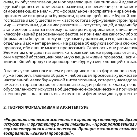
силы, их обусловливающие и определяющие. Как типичный идеалист
единый процесс исторического развития, а пересечение, сочетание 
самодовлеющих начал». Это «формальное» восприятие мира очень 
протяжении истории для буржуазии, приходящей, после бурной эвол
господства и могущества и — к застою: тогда буржуазный строй пре
мир — статичным, динамика развития — отсутствующей, а задачи б
этапе исчерпываются поэтому только регистрированием, описание
классификацией разрозненных фактов. И при анализе какого-либо 
формалисты берут поэтому «не динамику развития, а его, так сказат
отдельный момент времени. «На разрезе обнаруживают они сложнос
процесса, ибо они не мыслят процессами). Сложность они расчленя
Элементам они дают названия, которые сейчас же превращаются в 
они мертвой абстракцией реальную вещь и живые процессы. Таким
типичнейший продукт мировоззрения буржуазии, клонящейся к зака
В наших условиях носителем и рассадником этого формального мир
я уже говорил, главным образом, небольшая прослойка художестве
настроенной мелкобуржуазной интеллигенции, которая унаследовал
вместе с оторванностью от социальных задач рабочего класса, неп
обусловленности искусства общественно-экономическими причина
спецовскую — кастовость и замкнутость и фетишизацию художеств
2. ТЕОРИЯ ФОРМАЛИЗМА В АРХИТЕКТУРЕ
«Рационалистическая эстетика» и «рацио-архитектура». Архи
искусство» и архитектура «как техника». «Пространственная 
«архитектурная» и «техническая». Принцип «экономии психичес
восприятии. «Законы пропорций».