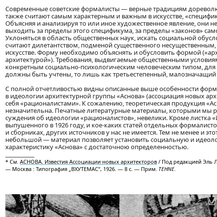
Современные советские формалисты — верные традициям дорево
также считают самым характерным и важным в искусстве, «специфи
Объясняя и анализируя то или иное художественное явление, они 
выходить за пределы этого спецификума, за пределы «законов» с
Уклоняться в область общественных наук, искать социальной обус
считают дилетантством, подменой существенного несущественным,
искусстве. Форму необходимо объяснять и обусловить формой («ар
архитектурой»). Требования, выдвигаемые общественными условиям
конкретным социально-психологическим человеческим типом, для н
должны быть учтены, то лишь как третьестепенный, малозначащий 
С полной отчетливостью видны описанные выше особенности фор
в идеологии архитектурной группы «Аснова» (ассоциация новых ар
себя «рационалистами». К сожалению, теоретическая продукция «Асн
незначительна. Печатные литературные материалы, которыми мы р
суждения об идеологии «рационалистов», невелики. Кроме листка «
выпушенного в 1926 году, и кое-каких статей отдельных формалист
и сборниках, других источников у нас не имеется. Тем не менее и эт
небольшой — материал позволяет установить социальную и идеол
характеристику «Аснова» с достаточною определенностью.
____________
* См.
АСНОВА. Известия Ассоциации новых архитекторов
/ Под редакцией Эль Л
— Москва : Типография „ВХУТЕМАС“, 1926. — 8 с. — Прим.
TEHNE.