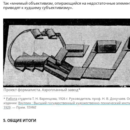
Так «мнимый объективизм, опирающийся на недостаточные элемен
приводят к худшему субъективизму».
Проект формалиста. Аэропланный завод*
____________
*
Работа
студента Т. Н. Варенцова, 1926 г. Руководитель проф. Н. В. Докучаев. 
издании:
Вхутеин : Высший государственный художественно-технический инсти
1929
. — Прим.
TEHNE
5. ОБЩИЕ ИТОГИ