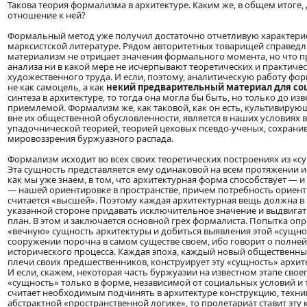
Такова теория формализма в архитектуре. Каким же, в общем итоге
отношение к ней?
Формальный метод уже получил достаточно отчетливую характери
марксистской литературе. Рядом авторитетных товарищей справедл
материализм не отрицает значения формального момента, но что
анализа ни в какой мере не исчерпывают теоретических и практичес
художественного труда. И если, поэтому, аналитическую работу фо
не как самоцель, а как
некий предварительный материал для со
синтеза в архитектуре, то тогда она могла бы быть, но только до изв
приемлемой. Формализм же, как таковой, как он есть, культивиру
вне их общественной обусловленности, является в наших условиях
упадочнической теорией, теорией цеховых псевдо-ученых, сохрани
мировоззрения буржуазного распада.
Формализм исходит во всех своих теоретических построениях из «с
Эта сущность представляется ему одинаковой на всем протяжении и
как мы уже знаем, в том, что архитектурная форма способствует — 
— нашей ориентировке в пространстве, причем потребность ориент
считается «высшей». Поэтому каждая архитектурная вещь должна в
указанной стороне придавать исключительное значение и выдвигат
план. В этом и заключается основной грех формалиста. Попытка о
«вечную» сущность архитектуры и добиться выявления этой «сущно
сооружении порочна в самом существе своем, ибо говорит о полн
исторического процесса. Каждая эпоха, каждый новый общественный
плечи своих предшественников, конструирует эту «сущность» архите
И если, скажем, некоторая часть буржуазии на известном этапе своег
«сущность» только в форме, независимой от социальных условий и 
считает необходимым подчинять в архитектуре конструкцию, техни
абстрактной «пространственной логике», то пролетариат ставит эту