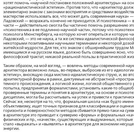
хотят помочь «научной постановке положений архитектуры» на осно
«рационалистической эстетики». Против того, что «архитектор долж
элементарно знаком с законами восприятия и средствами воздействи
мастерстве использовать все, что может дать современная наука» —
Ладовский — возражать конечно не приходится. И психотехника — 
части — действительно смогла бы частично помочь разрешению это
«психотехника в ее подлинно-научной части», потому что психотех
психолога Мюнстерберга, на которую хочет опереться и которую ча
Ладовский, — это не наука, а та же система идеалистической филосо
некоторыми позитивными научными терминами и некоторой дозой 
житейской мудрости. Для тех, кто знаком с обширнейшим трудом М
имеющимся и на русском языке, должно быть совершенно ясно, чт
философский трактат, никакой реальной пользы в практической жи
Таким образом, на мой взгляд, — вовлечь методы современной нау
архитектора возможно лишь, во-первых, выбросив из его идеологи
эстетику», вносящую сюда мистико-идеалистическую струю, и, во вт
архитектурной формы в рамки, диктуемые не абстрактной «простра
темного происхождения, а логикой жизни, логикой общественного р
попытка, предпринятая формалистами, установить какие-то общеоб
проверенные термины и понятия в архитектуре, на основе и психот
дисциплин, могла бы рассчитывать на успех и привести к практичес
Сейчас же, несмотря на то, что, формальная школа «как будто именн
объективизму, ищет точных признаков для классификации и оценки»,
горизонта и поверхностности методов сбивается прямо-таки на суев
в архитектуре это приводит к суеверию «формы» и формальных «кач
физических и пр., «качеств», существующих и выдуманных, которые 
стало «выражать» и «выявлять» в архитектуре для экономии несущ
энергии.