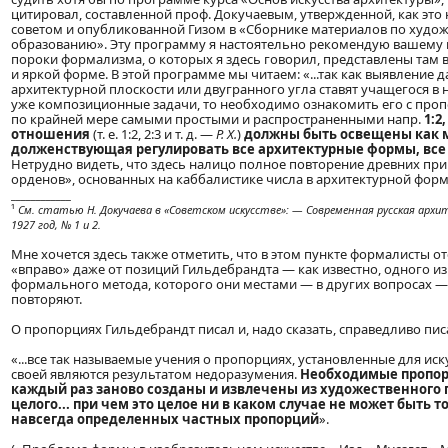
цитировал, составленной проф. Докучаевым, утвержденной, как это 
советом и опубликованной Гизом в «Сборнике материалов по худо
образованию». Эту программу я настоятельно рекомендую вашему в
пороки формализма, о которых я здесь говорил, представлены там
и яркой форме. В этой программе мы читаем: «...так как выявление
архитектурной плоскости или двугранного угла ставят учащегося в
уже композиционные задачи, то необходимо ознакомить его с пр
по крайней мере самыми простыми и распространенными напр.
1:2,
отношения
(т. е. 1:2, 2:3 и т. д. —
P. X.
)
должны быть освещены как м
долженствующая регулировать все архитектурные формы, все ч
Нетрудно видеть, что здесь налицо полное повторение древних пр
орденов», основанных на каббалистике числа в архитектурной форм
____________
¹
См. статью Н. Докучаева в «Советском искусстве»: — Современная русская архи
1927 год, № 1 и 2.
Мне хочется здесь также отметить, что в этом пункте формалисты о
«вправо» даже от позиций Гильдебрандта — как известно, одного и
формального метода, которого они местами — в других вопросах —
повторяют.
О пропорциях Гильдебрандт писал и, надо сказать, справедливо пи
«...все так называемые учения о пропорциях, установленные для иску
своей являются результатом недоразумения.
Необходимые пропо
каждый раз заново созданы и извлечены из художественного 
целого... при чем это целое ни в каком случае не может быть 
навсегда определенных частных пропорций
».