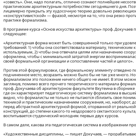
«совесть». Они, надо полагать, отлично сознают полнейшее несоотв
практическим архитектурным потребностям сегодняшнего дня. Поэ
лицемерно прикрыть эту худосочную теорию довольно революцио
«конструктивистской» — фразой, несмотря на то, что она резко прот
практике формализма.
В программе курса «Основ искусства архитектуры» проф. Докучаев
следующее:
«Архитектурная форма может быть совершенной только при удовл
требований: 1) чтобы она соответствовала материалу, техническим 
используемым, 2) чтобы она отвечала целям или назначению сооруж
оформлена, чтобы с минимальной затратой энергии воспринималась
своей формальной организации и сопоставлении частей и целого».
Против этой формулировки, где формальному элементу отведено п
подчиненное место, возразить можно было бы не так уже много. Но в
формализмом это положение ничего общего не имеет. В этом можн
заглянув, помимо всего прочего теоретического материала формалис
проф. Докучаева об архитектурном факультете Вхутеина в сборнике 
где он характеризует педагогическую систему формализма в высшей
видно, что формалисты не только не пытаются сблизить свое поним
техникой и практическим назначением сооружения, но, наоборот, 
перед абстрактной архитектурной формой, оторванной от реальной
конструкций, до степени какого-то нездорового сектантского культа
воспитывается студенческий молодняк первых двух курсов.
В самом деле, какова эта педагогическая система в изображении пр
«Художественные дисциплины, — пишет Докучаев, — прорабатываю