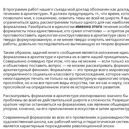
В программе работ нашего съезда мой доклад обозначен как докл
течениях в архитектуре». Я должен предупредить тт., что время, кот
позволило мне, к сожалению, охватить темы во всей ее широте. Я 
ограничиться здесь рассмотрением только одного для нас наиболе
формализма. Разобраться в идеологии
именно этого
течения особе
формалисты пока единственные, кто сумел отчетливо — и притом 
противопоставить идеологии конструктивизма в архитектуре свою т
твердо формулированную, и не менее твердо очертить методологи
работы, довольно последовательно вытекающую из теории формал
Таким образом, задачей моего сообщения является изложение идео
формализма в архитектуре и критика их в свете нашей принципиаль
Совершенно очевидно при этом, что мы не можем — если только х
и объективно поставить вопрос — не можем рассматривать формал
архитектурный феномен. Формализм — это прежде всего мировоззр
определенного социально-классового происхождения, которое на
неизгладимую печать не только на архитектурную идеологию опр
прослойки, но и на все прочие виды искусства, так же как и науку, 
прослойкой на определенном этапе ее исторического развития.
Рассматривать формализм в архитектуре изолированно значило бы н
проблемы во всей ее действительной широте и сложности. Разреши
кратких чертах остановиться на формализме, как явлении общеидео
упором, конечно, на его преломлении в искусстве и затем архитекту
Современный формализм во всех его проявлениях и разновидностях
художественная школа, как рабочий метод и педагогическая система
является характерным порождением революционной эпохи.