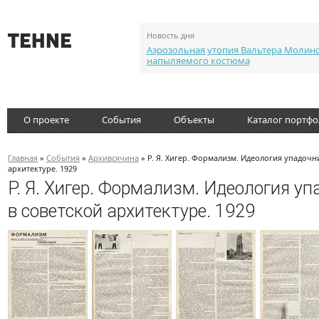
Новость дня
Аэрозольная утопия Вальтера Молин
напыляемого костюма
О проекте
События
Объекты
Каталог портф
Главная
»
События
»
Архивсячина
» Р. Я. Хигер. Формализм. Идеология упадочн
архитектуре. 1929
Р. Я. Хигер. Формализм. Идеология у
в советской архитектуре. 1929