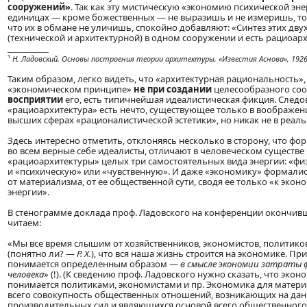
сооружений»
. Так как эту мистическую «экономию психической эне
единицах — кроме божественных — не выразишь и не измеришь, то
что их в обмане не уличишь, спокойно добавляют: «Синтез этих дв
(технической и архитектурной) в одном сооружении и есть рациоарх
____________
¹
Н. Ладовский, Основы построения теории архитектуры, «Известия Аснова», 1926
Таким образом, легко видеть, что «архитектурная рациональность»
«экономическом принципе»
не при создании
целесообразного со
восприятии
его, есть типичнейшая идеалистическая фикция. Следо
«рациоархитектура» есть нечто, существующее только в воображен
высших сферах «рационалистической эстетики», но никак не в реал
Здесь интересно отметить, отклоняясь несколько в сторону, что фо
во всем верные себе идеалисты, отличают в человеческом существе
«рациоархитектуры» целых три самостоятельных вида энергии: «фи
и «психическую» или «чувственную». И даже «экономику» формали
от материализма, от ее общественной сути, сводя ее только «к эко
энергии».
В стенограмме доклада проф. Ладовского на конференции окончивших
читаем:
«Мы все время слышим от хозяйственников, экономистов, политиков
(понятно ли? —
P. X.
), что вся наша жизнь строится на экономике. П
понимается определенным образом —
в смысле экономии затраты 
человека
» (!). (К сведению проф. Ладовского нужно сказать, что экон
понимается политиками, экономистами и пр. Экономика для матери
всего совокупность общественных отношений, возникающих на да
производительных сил и являющихся основой всего общественного 