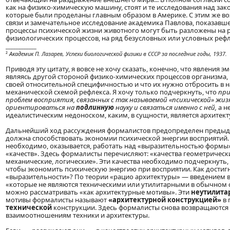
как на физико-химическую машину, стоят и те исследования над зак
которые были проделаны главным образом в Америке. С этим же во
связи и замечательное исследование академика Павлова, показавше
процессы психической жизни животного могут быть разложены на 
физиологических процессов, на ряд безусловных или условных рефл
____________
²
Академик П. Лазарев, Успехи биологической физики в СССР за последние годы, 1937.
Приводя эту цитату, я вовсе не хочу сказать, конечно, что явления эм
являясь другой стороной физико-химических процессов организма, 
своей относительной специфичностью и что их нужно отбросить в 
механической схемой рефлекса. Я хочу только подчеркнуть, что
при
проблем восприятия, связанных с так называемой «психической» жиз
ориентироваться на
подлинную
науку и связаться именно с ней,
а не
идеалистическим недоноском, каким, в сущности, является архите
Дальнейший ход рассуждения формалистов предопределен предыд
должна способствовать экономии психической энергии восприятий. 
необходимо, оказывается, работать над «выразительностью формы
«качеств». Здесь формалисты перечисляют: «качества геометрически
механические, логические». Эти качества необходимо подчеркнуть, 
чтобы экономить психическую энергию при восприятии. Как достигн
«выразительности»? По теории «рацио архитектуры» — введением в
«которые не являются техническими или утилитарными в обычном 
можно рассматривать «как архитектурные мотивы». Эти
неутилит
мотивы формалисты называют
«архитектурной конструкцией»
в 
технической
конструкции. Здесь формалисты снова возвращаются
взаимоотношениям техники и архитектуры.