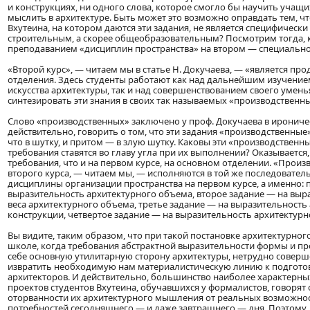
и конструкциях, ни одного слова, которое смогло бы научить учащ
мыслить в архитектуре. Быть может это возможно оправдать тем, ч
Вхутеина, на котором даются эти задания, не является специфическ
строительным, а скорее общеобразовательным? Посмотрим тогда, к
преподаванием «дисциплин пространства» на втором — специально
«Второй курс», — читаем мы в статье Н. Докучаева, — «является п
отделения. Здесь студенты работают как над дальнейшим изучени
искусства архитектуры, так и над совершенствованием своего умень
синтезировать эти знания в своих так называемых «производственны
Слово «производственных» заключено у проф. Докучаева в ирониче
действительно, говорить о том, что эти задания «производственные
что в шутку, и притом — в злую шутку. Каковы эти «производственны
требования ставятся во главу угла при их выполнении? Оказывается
требования, что и на первом курсе, на основном отделении. «Прои
второго курса, — читаем мы, — исполняются в той же последователь
дисциплины организации пространства на первом курсе, а именно: 
выразительность архитектурного объема, второе задание — на выр
веса архитектурного объема, третье задание — на выразительность
конструкции, четвертое задание — на выразительность архитектурн
Вы видите, таким образом, что при такой постановке архитектурно
школе, когда требования абстрактной выразительности формы и п
себе основную утилитарную сторону архитектуры, нетрудно соверш
извратить необходимую нам материалистическую линию к подгото
архитекторов. И действительно, большинство наиболее характерн
проектов студентов Вхутеина, обучавшихся у формалистов, говорят
оторванности их архитектурного мышления от реальных возможно
потребностей сегодняшнего — и даже завтрашнего — дня. Поэтому, 