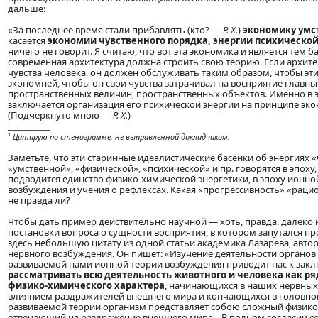
дальше:
«За последнее время стали прибавлять (кто? —
P. X.
)
экономику умс
касается
экономии чувственного порядка, энергии психической
ничего не говорит. Я считаю, что вот эта экономика и является тем 
современная архитектура должна строить свою теорию. Если архит
чувства человека, он должен обслуживать таким образом, чтобы эти
экономней, чтобы он свои чувства затрачивал на восприятие главны
пространственных величин, пространственных объектов. Именно в э
заключается организация его психической энергии на принципе эко
(Подчеркнуто мною —
P. X.
)
____________
¹
Цитирую по стенограмме, не выправленной докладчиком.
Заметьте, что эти старинные идеалистические басенки об энергиях 
«умственной», «физической», «психической» и пр. говорятся в эпоху,
подводится единство физико-химической энергетики, в эпоху ионно
возбуждения и учения о рефлексах. Какая «прогрессивность» «раци
не правда ли?
Чтобы дать пример действительно научной — хоть, правда, далек
постановки вопроса о сущности восприятия, в котором запутался пр
здесь небольшую цитату из одной статьи академика Лазарева, авто
нервного возбуждения. Он пишет: «Изучение деятельности органов 
развиваемой нами ионной теории возбуждения приводит нас к зак
рассматривать всю деятельность животного и человека как р
физико-химического характера
, начинающихся в наших нервных
влиянием раздражителей внешнего мира и кончающихся в головном 
развиваемой теории организм представляет собою сложный физико
отвечающий на раздражение внешнего мира... В полном согласии со