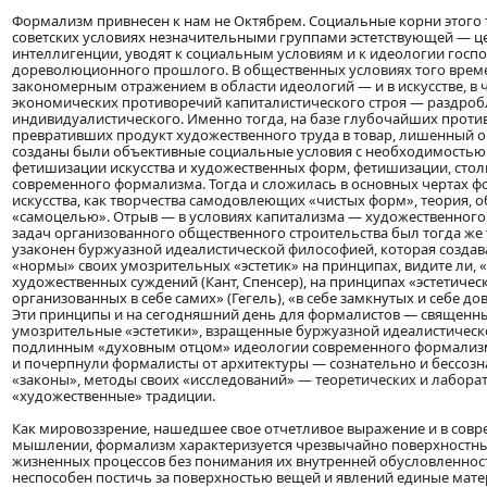
Формализм привнесен к нам не Октябрем. Социальные корни этого 
советских условиях незначительными группами эстетствующей — ц
интеллигенции, уводят к социальным условиям и к идеологии госп
дореволюционного прошлого. В общественных условиях того врем
закономерным отражением в области идеологий — и в искусстве, в 
экономических противоречий капиталистического строя — раздроб
индивидуалистического. Именно тогда, на базе глубочайших проти
превративших продукт художественного труда в товар, лишенный о
созданы были объективные социальные условия с необходимостью
фетишизации искусства и художественных форм, фетишизации, стол
современного формализма. Тогда и сложилась в основных чертах ф
искусства, как творчества самодовлеющих «чистых форм», теория, 
«самоцелью». Отрыв — в условиях капитализма — художественного 
задач организованного общественного строительства был тогда же
узаконен буржуазной идеалистической философией, которая создав
«нормы» своих умозрительных «эстетик» на принципах, видите ли, 
художественных суждений (Кант, Спенсер), на принципах «эстетичес
организованных в себе самих» (Гегель), «в себе замкнутых и себе д
Эти принципы и на сегодняшний день для формалистов — священн
умозрительные «эстетики», взращенные буржуазной идеалистическ
подлинным «духовным отцом» идеологии современного формализма
и почерпнули формалисты от архитектуры — сознательно и бессозн
«законы», методы своих «исследований» — теоретических и лабора
«художественные» традиции.
Как мировоззрение, нашедшее свое отчетливое выражение и в сов
мышлении, формализм характеризуется чрезвычайно поверхностн
жизненных процессов без понимания их внутренней обусловленнос
неспособен постичь за поверхностью вещей и явлений единые мат