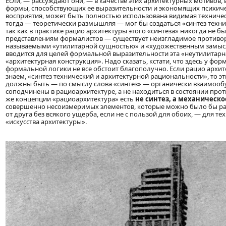
Если, — рассуждают они, — в качестве этих архитектурных мотивов
формы, способствующих ее выразительности и экономящих психич
восприятия, может быть полностью использована видимая техничес
тогда — теоретически размышляя — мог бы создаться «синтез техни
так как в практике рацио архитектуры этого «синтеза» никогда не быва
представлениям формалистов — существует неизгладимое противо
называемыми «утилитарной сущностью» и «художественным замысл
вводится для целей формальной выразительности эта «неутилитарн
«архитектурная конструкция». Надо сказать, кстати, что здесь у фор
формальной логики не все обстоит благополучно. Если рацио архите
знаем, «синтез технический и архитектурной рациональности», то э
должны быть — по смыслу слова «синтез» — органически взаимооб
соподчинены в рациоархитектуре, а не находиться в состоянии про
же концепции «рациоархитектура» есть
не синтез, а механическ
совершенно несоизмеримых элементов, которые можно было бы раз
от друга без всякого ущерба, если не с пользой для обоих, — для те
«искусства архитектуры».