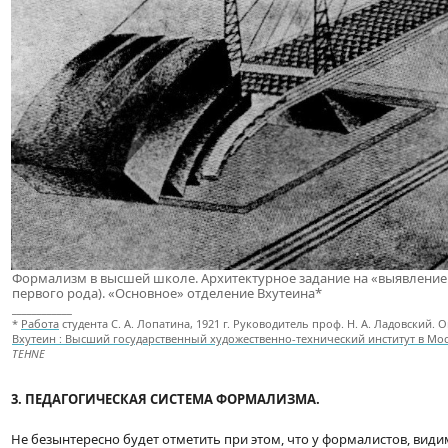
Формализм в высшей школе. Архитектурное задание на «выявление
первого рода). «Основное» отделение Вхутеина*
____________
*
Работа
студента С. А. Лопатина, 1921 г. Руководитель проф. Н. А. Ладовский.
Вхутеин : Высший государственный художественно-технический институт в Мос
TEHNE
3. ПЕДАГОГИЧЕСКАЯ СИСТЕМА ФОРМАЛИЗМА.
Не безынтересно будет отметить при этом, что у формалистов, видимо