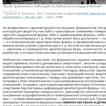
Проект формалиста. Небоскреб на Лубянской площади в Москве*
____________
* Проект В. Ф. Кринского, 1923 г. Опубликован в издании
АСНОВА. Известия Ас
архитекторов. — Москва, 1926
. — Прим.
TEHNE
.
Но возвратимся к «архитектурной конструкции» формалистов. Эта а
конструкция сводится у них либо к «рельефным членениям» поверх
нарочито выдуманной форме, либо к «деформациям формы», либо к
обработке материала и т. д. Этим путем может быть достигнута — 
— и «геометрическая характеристика» формы, и «выявление массы и
механических усилий» в архитектуре и т. д. На этой основе можно 
— «величия» и «низменности» архитектурных форм, «конечности» и 
атрибутов, о которых благочестиво упоминается в воскресной паст
Любопытно отметить при этом, что формалисты, скромно называю
нашего времени, полного динамизма и энергетики»¹, вполне солид
любителями древностей как эклектики и «классики» в вопросах «за
отношений, установленных Витрувием, Палладио, Виньолой, Серлио 
следование этим классическим «законам» пропорций вносит, видите
архитектурную композицию». Правда, они добавляют при этом, что
поправки к этим теоретическим и канонизированным построениям
отношений», поправки, «для корректирования некоторых оптическ
следствием перспективных деформаций архитектурной формы». Но, 
классические принципы: «модульность», пресловутое «золотое сеч
основанные на арифметических и геометрических отношениях и пр
ими — по всем имеющимся данным — целиком и полностью. Причем
принципы» понимаются формалистами
именно как канон и догм
судить хотя бы по программе курса «Основ искусства архитектуры»,