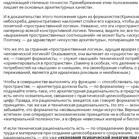
надлежащей степенью точности. Пренебрежение этим положением 
лишает ее основных архитектурных качеств».
И в доказательство этого положения один из формалистов (Кринский
небоскреба, демонстративно наклоняет стойки его каркаса, чтобы 
понятной «пространственной логики». Неважно, что эта «пространс
наперекор всякой конструктивной логике. Техника, видите ли, все пос
«выражения пространственных соотношений» не может быть «искус
Поэтому, — да здравствует «искусство архитектуры», попирающее т
Что же это за странная «пространственная логика», идущая вразрез
человеческой логикой? Оказывается, она вытекает из «сущности» ар
же, — говорят формалисты, — служит «высшей» технической потре
«ориентироваться в пространстве». (Замечу в скобках, что деление 
потребностей на «высшие» и «низшие», эта своеобразная «табель о 
переживаний, является для идеализма роковым и неизбежным.)
Чтобы в совершенстве выполнять эту функцию — способствовать ор
пространстве, — архитектура должна быть — по формализму — «ра
подумайте опять-таки, что архитектурная рациональность в предс
есть нечто осязательное, связанное с практической целесообразно
цифр. Правда, эта рациональность зиждется, как говорят формалис
принципе», так же как и техническая рациональность. Но это — эко
забывайте, что формалисты «возвышенные» люди искусства. Верны
эстетике» они оперируют экономическим принципом не в области 
«материальной полезности», а в сферах невесомых материй и беспл
И если техническая рациональность есть — по определению форма
труда и материалов при создании целесообразного сооружения», то
рациональность — это уже
«экономия психической энергии при 