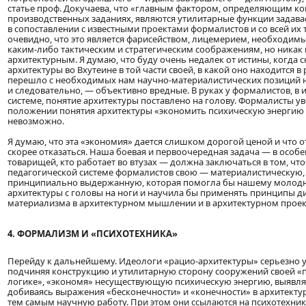
статье проф. Докучаева, что «главным фактором, определяющим к
производственных заданиях, являются утилитарные функции задав
в сопоставлении с известными проектами формалистов и со всей и
очевидно, что это является фарисейством, лицемерием, необходи
каким-либо тактическим и стратегическим соображениям, но никак
архитектурным. Я думаю, что буду очень недалек от истины, когда 
архитектуры во Вхутеине в той части своей, в какой оно находится в
перешло с необходимых нам научно-материалистических позиций н
и следовательно, — объективно вредные. В руках у формалистов, в 
системе, понятие архитектуры поставлено на голову. Формалисты ув
положении понятия архитектуры «экономить психическую энергию
невозможно.
Я думаю, что эта «экономия» дается слишком дорогой ценой и что 
скорее отказаться. Наша боевая и первоочередная задача — в особе
товарищей, кто работает во втузах — должна заключаться в том, ч
педагогической системе формалистов свою — материалистическую,
принципиально выдержанную, которая помогла бы нашему молодн
архитектуры с головы на ноги и научила бы применять принципы д
материализма в архитектурном мышлении и в архитектурном прое
4. ФОРМАЛИЗМ И «ПСИХОТЕХНИКА»
Перейду к дальнейшему. Идеологи «рацио-архитектуры» серьезно ув
подчиняя конструкцию и утилитарную сторону сооружений своей «
логике», «экономя» несуществующую психическую энергию, выявля
добиваясь выражения «бесконечности» и «конечности» в архитектуре
тем самым научную работу. При этом они ссылаются на психотехник