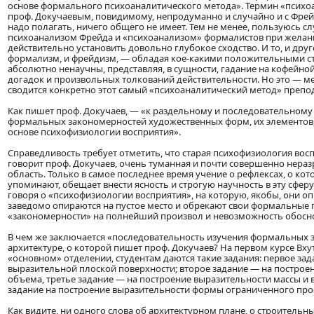
основе формального психоаналитического метода». Термин «психо
проф. Докучаевым, повидимому, непродуманно и случайно и с Фре
надо полагать, ничего общего не имеет. Тем не менее, пользуюсь сл
психоанализом Фрейда и «психоанализом» формалистов при жела
действительно установить довольно глубокое сходство. И то, и дру
формализм, и фрейдизм, — обладая кое-какими положительными с
абсолютно ненаучны, представляя, в сущности, гадание на кофейно
догадок и произвольных толкований действительности. Но это — м
сводится конкретно этот самый «психоаналитический метод» преп
Как пишет проф. Докучаев, — «к раздельному и последовательному
формальных закономерностей художественных форм, их элементов, 
основе психофизиологии восприятия».
Справедливость требует отметить, что старая психофизиология восп
говорит проф. Докучаев, очень туманная и почти совершенно нера
область. Только в самое последнее время учение о рефлексах, о ко
упоминают, обещает внести ясность и строгую научность в эту сферу
говоря о «психофизиологии восприятия», на которую, якобы, они о
заведомо опираются на пустое место и обрекают свои формальные 
«закономерности» на полнейший произвол и невозможность обосно
В чем же заключается «последовательность изучения формальных 
архитектуре, о которой пишет проф. Докучаев? На первом курсе Вху
«основном» отделении, студентам даются такие задания: первое за
выразительной плоской поверхности; второе задание — на построе
объема, третье задание — на построение выразительности массы и 
задание на построение выразительности формы ограниченного прос
Как видите, ни одного слова об архитектурном плане, о строительны