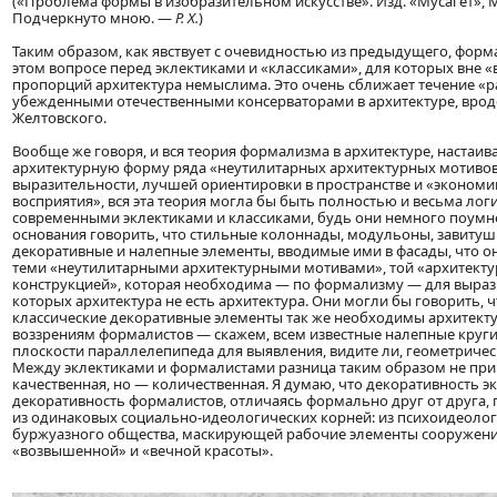
(«Проблема формы в изобразительном искусстве». Изд. «Мусагет», М. 
Подчеркнуто мною. —
P. X.
)
Таким образом, как явствует с очевидностью из предыдущего, фор
этом вопросе перед эклектиками и «классиками», для которых вне 
пропорций архитектура немыслима. Это очень сближает течение «р
убежденными отечественными консерваторами в архитектуре, врод
Желтовского.
Вообще же говоря, и вся теория формализма в архитектуре, настаи
архитектурную форму ряда «неутилитарных архитектурных мотиво
выразительности, лучшей ориентировки в пространстве и «экономи
восприятия», вся эта теория могла бы быть полностью и весьма ло
современными эклектиками и классиками, будь они немного поумне
основания говорить, что стильные колоннады, модульоны, завитушк
декоративные и налепные элементы, вводимые ими в фасады, что о
теми «неутилитарными архитектурными мотивами», той «архитект
конструкцией», которая необходима — по формализму — для выраз
которых архитектура не есть архитектура. Они могли бы говорить, чт
классические декоративные элементы так же необходимы архитект
воззрениям формалистов — скажем, всем известные налепные круги
плоскости параллелепипеда для выявления, видите ли, геометричес
Между эклектиками и формалистами разница таким образом не при
качественная, но — количественная. Я думаю, что декоративность э
декоративность формалистов, отличаясь формально друг от друга, 
из одинаковых социально-идеологических корней: из психоидеоло
буржуазного общества, маскирующей рабочие элементы сооружения
«возвышенной» и «вечной красоты».