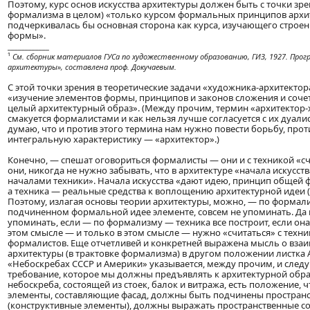
Поэтому, курс основ искусства архитектуры должен быть с точки зре
формализма в целом) «только курсом формальных принципов архи
подчеркивалась бы основная сторона как курса, изучающего строе
формы».
____________
¹
См. сборник материалов ГУСа по художественному образованию, ГИЗ, 1927. Прог
архитектуры», составлена проф. Докучаевым.
С этой точки зрения в теоретические задачи «художника-архитектор
«изучение элементов формы, принципов и законов сложения и сочет
целый архитектурный образ». (Между прочим, термин «архитектор-
смакуется формалистами и как нельзя лучше согласуется с их дуали
думаю, что и против этого термина нам нужно повести борьбу, про
интегральную характеристику — «архитектор».)
Конечно, — спешат оговориться формалисты — они и с техникой «сч
они, никогда не нужно забывать, что в архитектуре «начала искусс
началами техники». Начала искусства «дают идею, принцип общей
а техника — реальные средства к воплощению архитектурной идеи (
Поэтому, излагая основы теории архитектуры, можно, — по формализ
подчиненном формальной идее элементе, совсем не упоминать. Да и
упоминать, если — по формализму — техника все построит, если она
этом смысле — и только в этом смысле — нужно «считаться» с техн
формалистов. Еще отчетливей и конкретней выражена мысль о вза
архитектуры (в трактовке формализма) в другом положении листка А
«Небоскребах СССР и Америки» указывается, между прочим, и сле
требование, которое мы должны предъявлять к архитектурной обр
небоскреба, состоящей из стоек, балок и витража, есть положение, 
элементы, составляющие фасад, должны быть подчинены пространст
(конструктивные элементы), должны выражать пространственные с