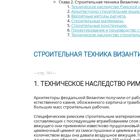
Глава 2. Строительная техника Византии 
Техническое наследство Римской 
Архитектурно-строительная энцик
Вероятные методы расчета.
Строительные материалы.
Строительные конструкции.
Проектирование и производство с
Техническое наследство строитель
СТРОИТЕЛЬНАЯ ТЕХНИКА ВИЗАНТ
—стр. 161—
1. ТЕХНИЧЕСКОЕ НАСЛЕДСТВО РИ
Архитекторы феодальной Византии получили от рабо
естественного камня, обожженного кирпича и трамбо
больших масс строительных рабочих.
Специфическим римским строительным материалом б
составляющих с последующим втрамбованием слоя за
вяжущего они применяли известково-пуццолановый ц
цемяночный цемент из смеси пушонки и цемянки в р
количеством воды она давала воздушное вяжущее. Г
данным, мог обладать активностью до 150
кг/см
², а