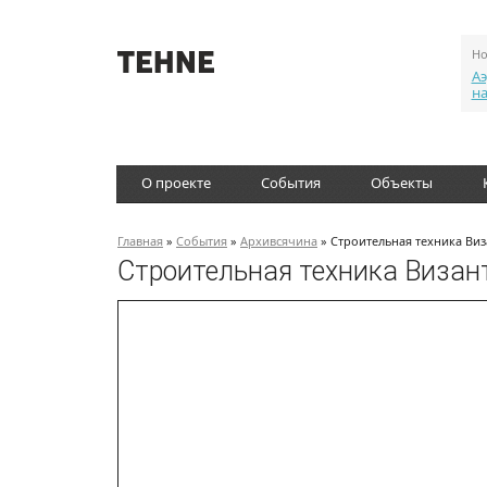
Но
Аэ
н
О проекте
События
Объекты
Главная
»
События
»
Архивсячина
» Строительная техника Ви
Строительная техника Визан