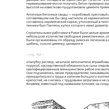
перемешивания могли получить бетон примерно марк
высотой на известково-пуццолановом цементе прим
Античные бетонные своды — коробовый, крестовый и
составлявшим как бы свод настилом из керамически
составляли керамический каркас, утопленный в теле
техники был Пантеон, купол которого имел диаметр 
Строительными рабочими в Риме были целые армии г
небольшом количестве свободные ремесленники, со
были организованы по образцу римских легионов в 
щебень, толкли цемянку, заливали в
—стр. 162—
опалубку раствор, засыпали заполнители, втрамбов
порукой, наследственной обязанностью сына следова
квалифицированным меньшинством рабов они выполня
Они подчинялись своим председателям, называвшимся
принудительного труда и наличие большого континг
крепостей, не считаясь с трудовыми затратами и н
Флавиев, известный под названием Колизея, на соор