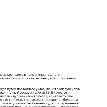
но заключалось в применении тесаного
ом числе и купольных, наконец, в использовании
мую путем послойного укладывания в опалубку этих
о-плотный состав жирности 1:3. В качестве
астями вулканического пепла, или известково-
ного от глинистых примесей. При гашении большим
естково-пуццолановый цемент, судя по современным
о на первом при низком качестве тогдашнего способа