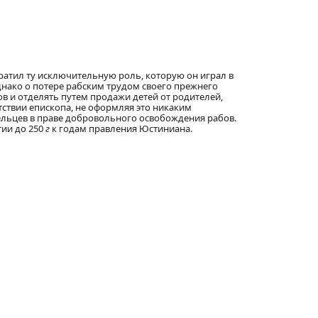
атил ту исключительную роль, которую он играл в
днако о потере рабским трудом своего прежнего
ов и отделять путем продажи детей от родителей,
утствии епископа, не оформляя это никаким
ельцев в праве добровольного освобождения рабов.
етии до 250
г
к годам правления Юстиниана.