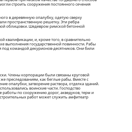
могли строить сооружения постоянного сечения
ого в деревянную опалубку, одетую сверху
али пространственную решетку. Эти ребра
товой облицовки. Шедевром римской бетонной
 квалификации, и, кроме того, в сравнительно
ке выполнения государственной повинности. Рабы
я под командой декурионов-десятников. Они били
оски. Члены корпорации были связаны круговой
же преследованиям, как беглые рабы. Вместе с
е опалубки, затворение раствора, отделка зданий.
спользовались воинские части. Господство
 работы по сооружению дорог, акведуков, терм и
 строительных работ может служить амфитеатр