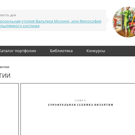
вость дня
розольная утопия Вальтера Молино, или Философия
апыляемого костюма
Каталог портфолио
Библиотека
Конкурсы
зантии
тии