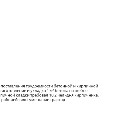
сопоставления трудоемкости бетонной и кирпичной
риготовление и укладка 1
м
³ бетона на щебне
рпичной кладки требовал 10,2 чел.-дня кирпичника,
ой рабочей силы уменьшает расход