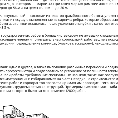
и 50, а на втором — марки 30. При таких марках римские инженеры 
ерно до 56
м
, а на цемяночном — до 30
м
.
ли купольный — состояли из пластов трамбованного бетона, уложенн
х плит и несущую выполненные из кирпича ребра, которые образовыв
 бетона, а плитки оставались после удаления опалубки в качестве го
43,5
м
.
осударственных рабов, в большинстве своем не имевших специальной
стоявшие членами принудительных корпораций, работавшие в поряд
декурии (подразделение конницы, близкое к эскадрону), находившиес
ывали одно в другое, а также выполняли различные переноски и подн
ть профессии отца и подвергались за уклонение от повинности таким 
ли работы, требовавшие специальных навыков, такие, как сооружени
 «патронами» и избиравшимся на 5 лет. Нередко на строительстве и
ента рабов и корпорантов позволяли римлянам проводить гигантские
е смущаясь трудоемкостью конструкций. Примером римского масштаба
ужении которого было занято не менее 12000 рабов.