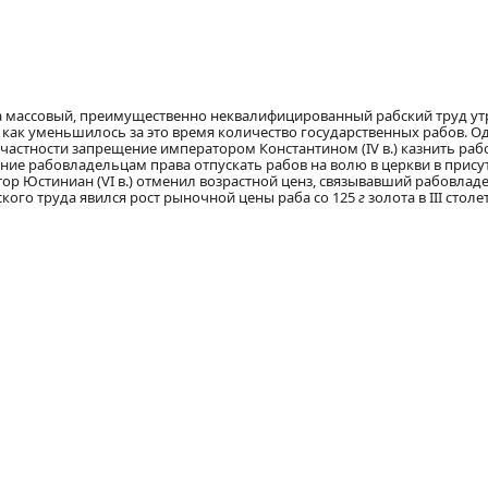
а массовый, преимущественно неквалифицированный рабский труд утр
, как уменьшилось за это время количество государственных рабов. О
 частности запрещение императором Константином (IV в.) казнить раб
ление рабовладельцам права отпускать рабов на волю в церкви в прис
р Юстиниан (VI в.) отменил возрастной ценз, связывавший рабовлад
ого труда явился рост рыночной цены раба со 125
г
золота в III стол