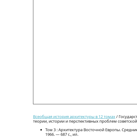
Всеобщая история архитектуры в 12 томах
/ Государс
теории, истории и перспективных проблем советской 
Том 3 : Архитектура Восточной Европы. Средние
1966. — 687 с., ил.