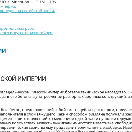
/ Ю. К. Милонов. — С. 161—196.
империи.
лопедия византийской эпохи.
троительных работ.
ного искусства византийцев.
ИИ
МСКОЙ ИМПЕРИИ
владельческой Римской империи богатое техническое наследство. О
ванного бетона, в употреблении распорных арочных конструкций, в т
ыл бетон, представлявший собой смесь щебня с раствором, получае
полнителя в слой вяжущего. Таким способом римляне получали жестк
емент, приготовлявшийся смешением одной части пушонки с двумя ч
авных количествах. Известь выжигали из чистого известняка, свобод
идравлические свойства ему придавали перечисленные добавки. Изв
 известково-цемяночный — до 100. Если это было действительно так, т